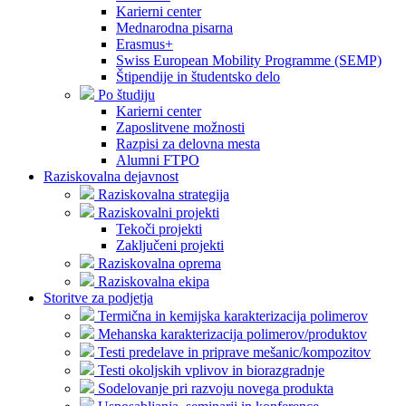
Karierni center
Mednarodna pisarna
Erasmus+
Swiss European Mobility Programme (SEMP)
Štipendije in študentsko delo
Po študiju
Karierni center
Zaposlitvene možnosti
Razpisi za delovna mesta
Alumni FTPO
Raziskovalna dejavnost
Raziskovalna strategija
Raziskovalni projekti
Tekoči projekti
Zaključeni projekti
Raziskovalna oprema
Raziskovalna ekipa
Storitve za podjetja
Termična in kemijska karakterizacija polimerov
Mehanska karakterizacija polimerov/produktov
Testi predelave in priprave mešanic/kompozitov
Testi okoljskih vplivov in biorazgradnje
Sodelovanje pri razvoju novega produkta