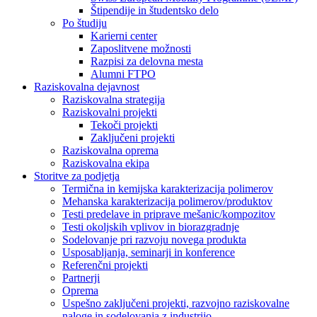
Štipendije in študentsko delo
Po študiju
Karierni center
Zaposlitvene možnosti
Razpisi za delovna mesta
Alumni FTPO
Raziskovalna dejavnost
Raziskovalna strategija
Raziskovalni projekti
Tekoči projekti
Zaključeni projekti
Raziskovalna oprema
Raziskovalna ekipa
Storitve za podjetja
Termična in kemijska karakterizacija polimerov
Mehanska karakterizacija polimerov/produktov
Testi predelave in priprave mešanic/kompozitov
Testi okoljskih vplivov in biorazgradnje
Sodelovanje pri razvoju novega produkta
Usposabljanja, seminarji in konference
Referenčni projekti
Partnerji
Oprema
Uspešno zaključeni projekti, razvojno raziskovalne
naloge in sodelovanja z industrijo