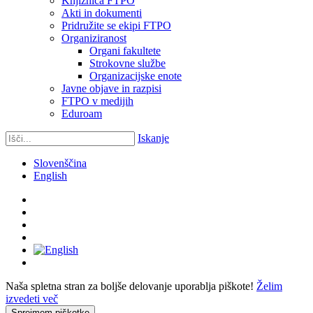
Knjižnica FTPO
Akti in dokumenti
Pridružite se ekipi FTPO
Organiziranost
Organi fakultete
Strokovne službe
Organizacijske enote
Javne objave in razpisi
FTPO v medijih
Eduroam
Iskanje
Slovenščina
English
Naša spletna stran za boljše delovanje uporablja piškote!
Želim
izvedeti več
Sprejmem piškotke