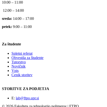
10:00 – 11:00
12:00 – 14:00
sreda:
14:00 – 17:00
petek:
9:00 – 11:00
Za študente
Spletni referat
Obvestila za študente
Tutorstvo
Novičnik
Vpis
Cenik storitev
STORITVE ZA PODJETJA
E:
lab@ftpo.upr.si
© 2026 Fakulteta za tehnologijo polimerov | FTPO