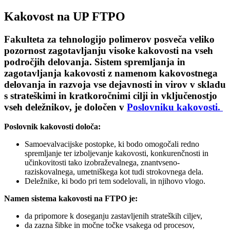
Kakovost na UP FTPO
Fakulteta za tehnologijo polimerov posveča veliko
pozornost zagotavljanju visoke kakovosti na vseh
področjih delovanja. Sistem spremljanja in
zagotavljanja kakovosti z namenom kakovostnega
delovanja in razvoja vse dejavnosti in virov v skladu
s strateškimi in kratkoročnimi cilji in vključenostjo
vseh deležnikov, je določen v
Poslovniku kakovosti.
Poslovnik kakovosti določa:
Samoevalvacijske postopke, ki bodo omogočali redno
spremljanje ter izboljevanje kakovosti, konkurenčnosti in
učinkovitosti tako izobraževalnega, znantvseno-
raziskovalnega, umetniškega kot tudi strokovnega dela.
Deležnike, ki bodo pri tem sodelovali, in njihovo vlogo.
Namen sistema kakovosti na FTPO je:
da pripomore k doseganju zastavljenih strateških ciljev,
da zazna šibke in močne točke vsakega od procesov,