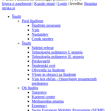
Izjava o zasebnosti
|
Kazalo strani
|
Login
|
Izvedba:
Skupina
stroka.si
Študij
Pred študijem
Študijski programi
Vpis
Nastanitev
Cenik storitev
Študij
Spletni referat
Tehnologija polimerov I. stopnja
Tehnologija polimerov II. stopnja
Predavatelji
Študentski svet
Obvestila za študente
Vloge in obrazci za študente
Vpis kot občan - Opravljanje posameznih
predmetov
Ob študiju
Tutorstvo
Karierni center
Mednarodna pisarna
Erasmus+
Swiss European Mobility Programme (SEMP)