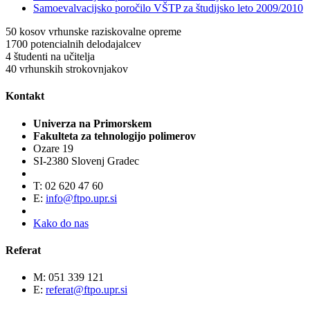
Samoevalvacijsko poročilo VŠTP za študijsko leto 2009/2010
50
kosov vrhunske raziskovalne opreme
1700
potencialnih delodajalcev
4
študenti na učitelja
40
vrhunskih strokovnjakov
Kontakt
Univerza na Primorskem
Fakulteta za tehnologijo polimerov
Ozare 19
SI-2380 Slovenj Gradec
T: 02 620 47 60
E:
info@ftpo.upr.si
Kako do nas
Referat
M: 051 339 121
E:
referat@ftpo.upr.si