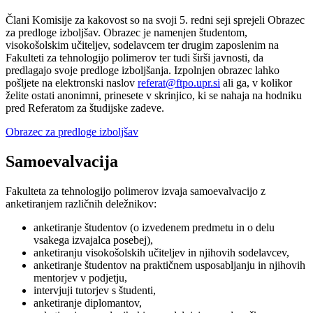
Člani Komisije za kakovost so na svoji 5. redni seji sprejeli Obrazec
za predloge izboljšav. Obrazec je namenjen študentom,
visokošolskim učiteljev, sodelavcem ter drugim zaposlenim na
Fakulteti za tehnologijo polimerov ter tudi širši javnosti, da
predlagajo svoje predloge izboljšanja. Izpolnjen obrazec lahko
pošljete na elektronski naslov
referat@ftpo.upr.si
ali ga, v kolikor
želite ostati anonimni, prinesete v skrinjico, ki se nahaja na hodniku
pred Referatom za študijske zadeve.
Obrazec za predloge izboljšav
Samoevalvacija
Fakulteta za tehnologijo polimerov izvaja samoevalvacijo z
anketiranjem različnih deležnikov:
anketiranje študentov (o izvedenem predmetu in o delu
vsakega izvajalca posebej),
anketiranju visokošolskih učiteljev in njihovih sodelavcev,
anketiranje študentov na praktičnem usposabljanju in njihovih
mentorjev v podjetju,
intervjuji tutorjev s študenti,
anketiranje diplomantov,