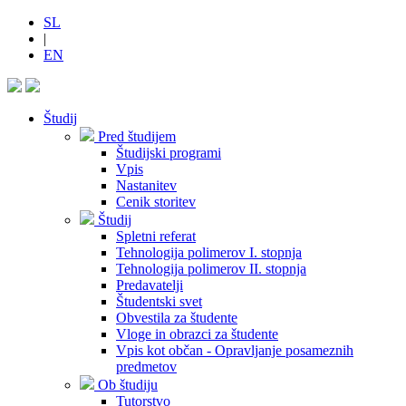
SL
|
EN
Študij
Pred študijem
Študijski programi
Vpis
Nastanitev
Cenik storitev
Študij
Spletni referat
Tehnologija polimerov I. stopnja
Tehnologija polimerov II. stopnja
Predavatelji
Študentski svet
Obvestila za študente
Vloge in obrazci za študente
Vpis kot občan - Opravljanje posameznih
predmetov
Ob študiju
Tutorstvo