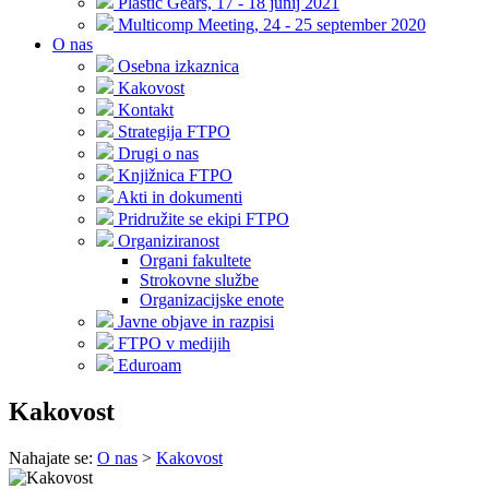
Plastic Gears, 17 - 18 junij 2021
Multicomp Meeting, 24 - 25 september 2020
O nas
Osebna izkaznica
Kakovost
Kontakt
Strategija FTPO
Drugi o nas
Knjižnica FTPO
Akti in dokumenti
Pridružite se ekipi FTPO
Organiziranost
Organi fakultete
Strokovne službe
Organizacijske enote
Javne objave in razpisi
FTPO v medijih
Eduroam
Kakovost
Nahajate se:
O nas
>
Kakovost