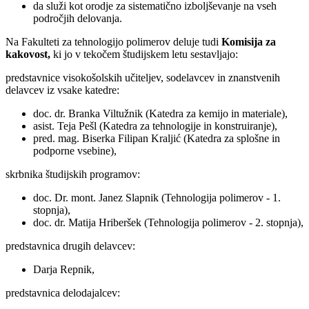
da služi kot orodje za sistematično izboljševanje na vseh
področjih delovanja.
Na Fakulteti za tehnologijo polimerov deluje tudi
Komisija za
kakovost,
ki jo v tekočem študijskem letu sestavljajo:
predstavnice visokošolskih učiteljev, sodelavcev in znanstvenih
delavcev iz vsake katedre:
doc. dr. Branka Viltužnik (Katedra za kemijo in materiale),
asist. Teja Pešl (Katedra za tehnologije in konstruiranje),
pred. mag. Biserka Filipan Kraljić (Katedra za splošne in
podporne vsebine),
skrbnika študijskih programov:
doc. Dr. mont. Janez Slapnik (Tehnologija polimerov - 1.
stopnja),
doc. dr. Matija Hriberšek (Tehnologija polimerov - 2. stopnja),
predstavnica drugih delavcev:
Darja Repnik,
predstavnica delodajalcev: