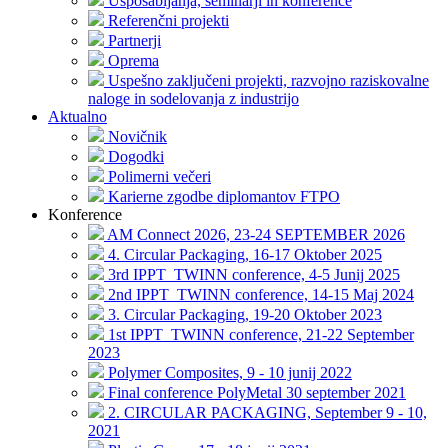
Usposabljanja, seminarji in konference
Referenčni projekti
Partnerji
Oprema
Uspešno zaključeni projekti, razvojno raziskovalne
naloge in sodelovanja z industrijo
Aktualno
Novičnik
Dogodki
Polimerni večeri
Karierne zgodbe diplomantov FTPO
Konference
AM Connect 2026, 23-24 SEPTEMBER 2026
4. Circular Packaging, 16-17 Oktober 2025
3rd IPPT_TWINN conference, 4-5 Junij 2025
2nd IPPT_TWINN conference, 14-15 Maj 2024
3. Circular Packaging, 19-20 Oktober 2023
1st IPPT_TWINN conference, 21-22 September
2023
Polymer Composites, 9 - 10 junij 2022
Final conference PolyMetal 30 september 2021
2. CIRCULAR PACKAGING, September 9 - 10,
2021