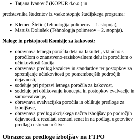
Tatjana Ivanovič (KOPUR d.o.o.) in
predstavnika študentov iz vsake stopnje študijskega programa:
Klemen Štefic (Tehnologija polimerov – 1. stopnja),
Maruša Dolinšek (Tehnologija polimerov – 2. stopnja).
Naloge in pristojnosti Komisije za kakovost:
obravnava letnega poročila dela na fakulteti, vključno s
poročilom o znanstveno-raziskovalnem delu in poročilom o
učinkovitosti študija,
obravnava predlog kazalcev in standardov ter postopkov za
spremljanje učinkovitosti po pomembnejših področjih
dejavnosti,
sodeluje pri pripravi letnega poročila za kakovost,
sodeluje pri oblikovanju koncepta in postopkov evalvacije in
samoevalvacije,
obravnava evalvacijska poročila in oblikuje predloge za
izboljšave,
obravnava predlog akcijskega načrta izboljšav po področjih
dejavnosti, z rezultati seznani senat in na podlagi ugotovitev
predlaga ustrezne rešitve.
Obrazec za predloge izboljšav na FTPO