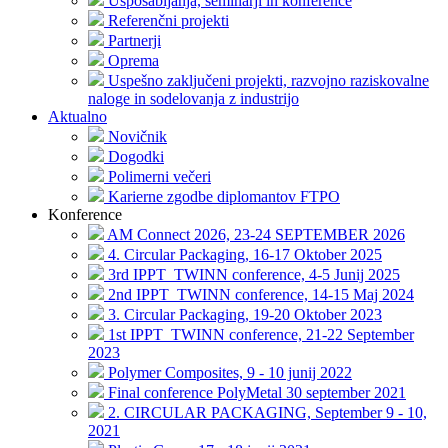
Usposabljanja, seminarji in konference
Referenčni projekti
Partnerji
Oprema
Uspešno zaključeni projekti, razvojno raziskovalne
naloge in sodelovanja z industrijo
Aktualno
Novičnik
Dogodki
Polimerni večeri
Karierne zgodbe diplomantov FTPO
Konference
AM Connect 2026, 23-24 SEPTEMBER 2026
4. Circular Packaging, 16-17 Oktober 2025
3rd IPPT_TWINN conference, 4-5 Junij 2025
2nd IPPT_TWINN conference, 14-15 Maj 2024
3. Circular Packaging, 19-20 Oktober 2023
1st IPPT_TWINN conference, 21-22 September
2023
Polymer Composites, 9 - 10 junij 2022
Final conference PolyMetal 30 september 2021
2. CIRCULAR PACKAGING, September 9 - 10,
2021