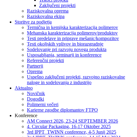
Zaključeni projekti
Raziskovalna oprema
Raziskovalna ekipa
Storitve za podjetja
Termična in kemijska karakterizacija polimerov
Mehanska karakterizacija polimerov/produktov
Testi predelave in priprave mešanic/kompozitov
Testi okoljskih vplivov in biorazgradnje
Sodelovanje pri razvoju novega produkta
Usposabljanja, seminarji in konference
Referenčni projekti
Partnerji
Oprema
Uspešno zaključeni projekti, razvojno raziskovalne
naloge in sodelovanja z industrijo
Aktualno
Novičnik
Dogodki
Polimerni večeri
Karierne zgodbe diplomantov FTPO
Konference
AM Connect 2026, 23-24 SEPTEMBER 2026
4. Circular Packaging, 16-17 Oktober 2025
3rd IPPT_TWINN conference, 4-5 Junij 2025