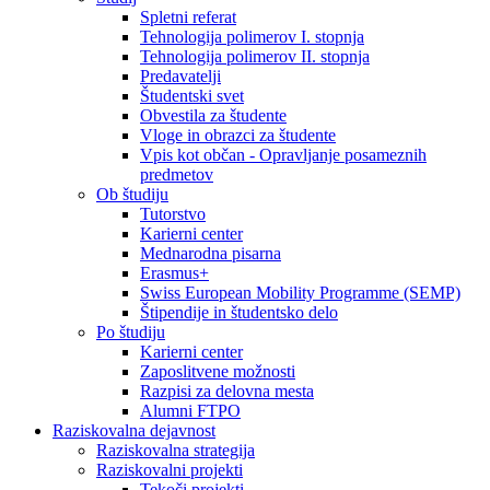
Spletni referat
Tehnologija polimerov I. stopnja
Tehnologija polimerov II. stopnja
Predavatelji
Študentski svet
Obvestila za študente
Vloge in obrazci za študente
Vpis kot občan - Opravljanje posameznih
predmetov
Ob študiju
Tutorstvo
Karierni center
Mednarodna pisarna
Erasmus+
Swiss European Mobility Programme (SEMP)
Štipendije in študentsko delo
Po študiju
Karierni center
Zaposlitvene možnosti
Razpisi za delovna mesta
Alumni FTPO
Raziskovalna dejavnost
Raziskovalna strategija
Raziskovalni projekti
Tekoči projekti