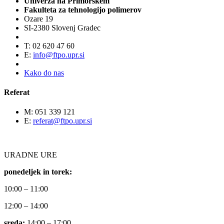
Univerza na Primorskem
Fakulteta za tehnologijo polimerov
Ozare 19
SI-2380 Slovenj Gradec
T: 02 620 47 60
E:
info@ftpo.upr.si
Kako do nas
Referat
M: 051 339 121
E:
referat@ftpo.upr.si
URADNE URE
ponedeljek in torek:
10:00 – 11:00
12:00 – 14:00
sreda:
14:00 – 17:00