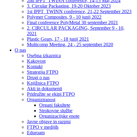
2nd IPPT_TWINN conference, 14-15 Maj 2024
3. Circular Packaging, 19-20 Oktober 2023
1st IPPT_TWINN conference, 21-22 September 2023
Polymer Composites, 9 - 10 junij 2022
Final conference PolyMetal 30 september 2021
2. CIRCULAR PACKAGING, September 9 - 10,
2021
Plastic Gears, 17 - 18 junij 2021
Multicomp Meeting, 24 - 25 september 2020
O nas
Osebna izkaznica
Kakovost
Kontakt
Strategija FTPO
Drugi o nas
Knjižnica FTPO
Akti in dokumenti
Pridružite se ekipi FTPO
Organiziranost
Organi fakultete
Strokovne službe
Organizacijske enote
Javne objave in razpisi
FTPO v medijih
Eduroam