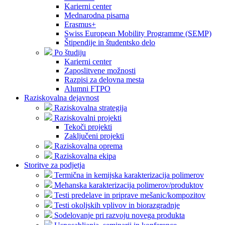
Karierni center
Mednarodna pisarna
Erasmus+
Swiss European Mobility Programme (SEMP)
Štipendije in študentsko delo
Po študiju
Karierni center
Zaposlitvene možnosti
Razpisi za delovna mesta
Alumni FTPO
Raziskovalna dejavnost
Raziskovalna strategija
Raziskovalni projekti
Tekoči projekti
Zaključeni projekti
Raziskovalna oprema
Raziskovalna ekipa
Storitve za podjetja
Termična in kemijska karakterizacija polimerov
Mehanska karakterizacija polimerov/produktov
Testi predelave in priprave mešanic/kompozitov
Testi okoljskih vplivov in biorazgradnje
Sodelovanje pri razvoju novega produkta