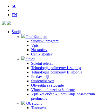
SL
|
EN
Študij
Pred študijem
Študijski programi
Vpis
Nastanitev
Cenik storitev
Študij
Spletni referat
Tehnologija polimerov I. stopnja
Tehnologija polimerov II. stopnja
Predavatelji
Študentski svet
Obvestila za študente
Vloge in obrazci za študente
Vpis kot občan - Opravljanje posameznih
predmetov
Ob študiju
Tutorstvo