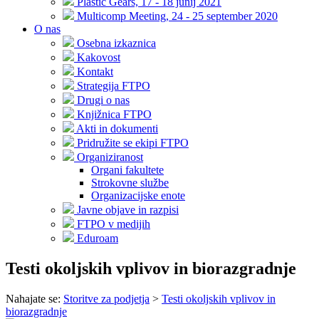
Plastic Gears, 17 - 18 junij 2021
Multicomp Meeting, 24 - 25 september 2020
O nas
Osebna izkaznica
Kakovost
Kontakt
Strategija FTPO
Drugi o nas
Knjižnica FTPO
Akti in dokumenti
Pridružite se ekipi FTPO
Organiziranost
Organi fakultete
Strokovne službe
Organizacijske enote
Javne objave in razpisi
FTPO v medijih
Eduroam
Testi okoljskih vplivov in biorazgradnje
Nahajate se:
Storitve za podjetja
>
Testi okoljskih vplivov in
biorazgradnje