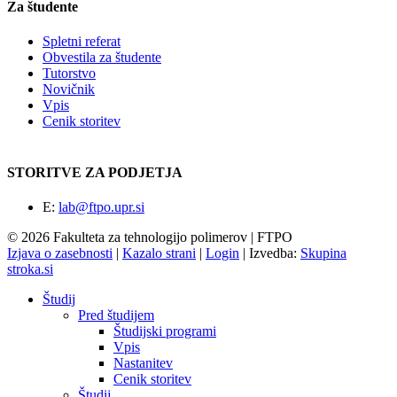
Za študente
Spletni referat
Obvestila za študente
Tutorstvo
Novičnik
Vpis
Cenik storitev
STORITVE ZA PODJETJA
E:
lab@ftpo.upr.si
© 2026 Fakulteta za tehnologijo polimerov | FTPO
Izjava o zasebnosti
|
Kazalo strani
|
Login
|
Izvedba:
Skupina
stroka.si
Študij
Pred študijem
Študijski programi
Vpis
Nastanitev
Cenik storitev
Študij