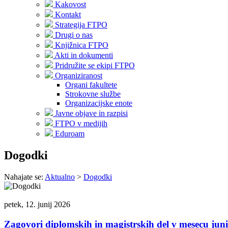
Kakovost
Kontakt
Strategija FTPO
Drugi o nas
Knjižnica FTPO
Akti in dokumenti
Pridružite se ekipi FTPO
Organiziranost
Organi fakultete
Strokovne službe
Organizacijske enote
Javne objave in razpisi
FTPO v medijih
Eduroam
Dogodki
Nahajate se:
Aktualno
>
Dogodki
petek, 12. junij 2026
Zagovori diplomskih in magistrskih del v mesecu jun