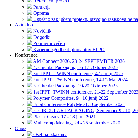
Referenčni projekti
Partnerji
Oprema
Uspešno zaključeni projekti, razvojno raziskovalne na
Aktualno
Novičnik
Dogodki
Polimerni večeri
Karierne zgodbe diplomantov FTPO
Konference
AM Connect 2026, 23-24 SEPTEMBER 2026
4. Circular Packaging, 16-17 Oktober 2025
3rd IPPT_TWINN conference, 4-5 Junij 2025
2nd IPPT_TWINN conference, 14-15 Maj 2024
3. Circular Packaging, 19-20 Oktober 2023
1st IPPT_TWINN conference, 21-22 September 202
Polymer Composites, 9 - 10 junij 2022
Final conference PolyMetal 30 september 2021
2. CIRCULAR PACKAGING, September 9 - 10, 20
Plastic Gears, 17 - 18 junij 2021
Multicomp Meeting, 24 - 25 september 2020
O nas
Osebna izkaznica