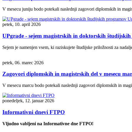
V mesecu juniju bodo potekali naslednji zagovori diplomskih in magis
petek, 10. april 2026
UPgrade - sejem magistrskih in doktorskih študijsk
Sejem je namenjen vsem, ki raziskujete študijske priložnosti za nadalje
petek, 06. marec 2026
Zagovori diplomskih in magistrskih del v mesecu ma
V mesecu marcu bodo potekali naslednji zagovori diplomskih in magis
ponedeljek, 12. januar 2026
Informativni dnevi FTPO
Vljudno vabljeni na Informativne dne FTPO!