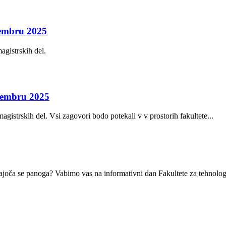
cembru 2025
gistrskih del.
ptembru 2025
istrskih del. Vsi zagovori bodo potekali v v prostorih fakultete...
ijajoča se panoga? Vabimo vas na informativni dan Fakultete za tehnologi