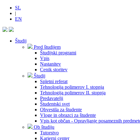
SL
|
EN
Študij
Pred študijem
Študijski programi
Vpis
Nastanitev
Cenik storitev
Študij
Spletni referat
Tehnologija polimerov I. stopnja
Tehnologija polimerov II. stopnja
Predavatelji
Študentski svet
Obvestila za študente
Vloge in obrazci za študente
Vpis kot občan - Opravljanje posameznih predmet
Ob študiju
Tutorstvo
Karierni center