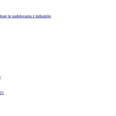
loge in sodelovanja z industrijo
3
21