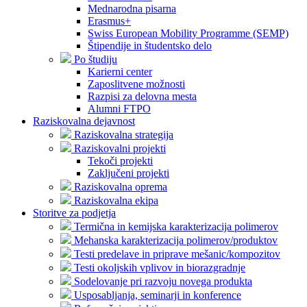
Mednarodna pisarna
Erasmus+
Swiss European Mobility Programme (SEMP)
Štipendije in študentsko delo
Po študiju
Karierni center
Zaposlitvene možnosti
Razpisi za delovna mesta
Alumni FTPO
Raziskovalna dejavnost
Raziskovalna strategija
Raziskovalni projekti
Tekoči projekti
Zaključeni projekti
Raziskovalna oprema
Raziskovalna ekipa
Storitve za podjetja
Termična in kemijska karakterizacija polimerov
Mehanska karakterizacija polimerov/produktov
Testi predelave in priprave mešanic/kompozitov
Testi okoljskih vplivov in biorazgradnje
Sodelovanje pri razvoju novega produkta
Usposabljanja, seminarji in konference