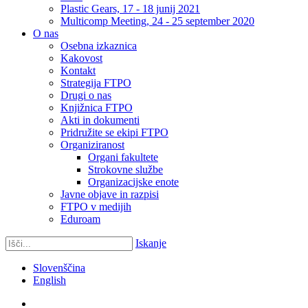
Plastic Gears, 17 - 18 junij 2021
Multicomp Meeting, 24 - 25 september 2020
O nas
Osebna izkaznica
Kakovost
Kontakt
Strategija FTPO
Drugi o nas
Knjižnica FTPO
Akti in dokumenti
Pridružite se ekipi FTPO
Organiziranost
Organi fakultete
Strokovne službe
Organizacijske enote
Javne objave in razpisi
FTPO v medijih
Eduroam
Iskanje
Slovenščina
English