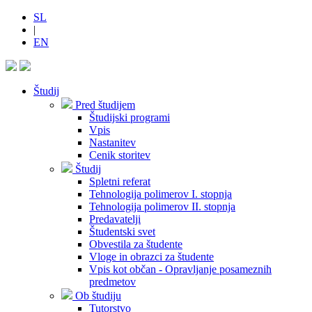
SL
|
EN
Študij
Pred študijem
Študijski programi
Vpis
Nastanitev
Cenik storitev
Študij
Spletni referat
Tehnologija polimerov I. stopnja
Tehnologija polimerov II. stopnja
Predavatelji
Študentski svet
Obvestila za študente
Vloge in obrazci za študente
Vpis kot občan - Opravljanje posameznih
predmetov
Ob študiju
Tutorstvo