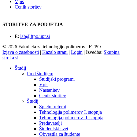
Vpis
Cenik storitev
STORITVE ZA PODJETJA
E:
lab@ftpo.upr.si
© 2026 Fakulteta za tehnologijo polimerov | FTPO
Izjava o zasebnosti
|
Kazalo strani
|
Login
|
Izvedba:
Skupina
stroka.si
Študij
Pred študijem
Študijski programi
Vpis
Nastanitev
Cenik storitev
Študij
Spletni referat
Tehnologija polimerov I. stopnja
Tehnologija polimerov II. stopnja
Predavatelji
Študentski svet
Obvestila za študente