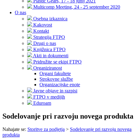
Plastic Gears, 17 - 18 junij 2021
Multicomp Meeting, 24 - 25 september 2020
O nas
Osebna izkaznica
Kakovost
Kontakt
Strategija FTPO
Drugi o nas
Knjižnica FTPO
Akti in dokumenti
Pridružite se ekipi FTPO
Organiziranost
Organi fakultete
Strokovne službe
Organizacijske enote
Javne objave in razpisi
FTPO v medijih
Eduroam
Sodelovanje pri razvoju novega produkta
Nahajate se:
Storitve za podjetja
>
Sodelovanje pri razvoju novega
produkta