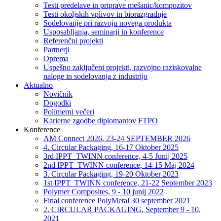
Testi predelave in priprave mešanic/kompozitov
Testi okoljskih vplivov in biorazgradnje
Sodelovanje pri razvoju novega produkta
Usposabljanja, seminarji in konference
Referenčni projekti
Partnerji
Oprema
Uspešno zaključeni projekti, razvojno raziskovalne
naloge in sodelovanja z industrijo
Aktualno
Novičnik
Dogodki
Polimerni večeri
Karierne zgodbe diplomantov FTPO
Konference
AM Connect 2026, 23-24 SEPTEMBER 2026
4. Circular Packaging, 16-17 Oktober 2025
3rd IPPT_TWINN conference, 4-5 Junij 2025
2nd IPPT_TWINN conference, 14-15 Maj 2024
3. Circular Packaging, 19-20 Oktober 2023
1st IPPT_TWINN conference, 21-22 September 2023
Polymer Composites, 9 - 10 junij 2022
Final conference PolyMetal 30 september 2021
2. CIRCULAR PACKAGING, September 9 - 10,
2021