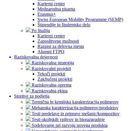
Karierni center
Mednarodna pisarna
Erasmus+
Swiss European Mobility Programme (SEMP)
Štipendije in študentsko delo
Po študiju
Karierni center
Zaposlitvene možnosti
Razpisi za delovna mesta
Alumni FTPO
Raziskovalna dejavnost
Raziskovalna strategija
Raziskovalni projekti
Tekoči projekti
Zaključeni projekti
Raziskovalna oprema
Raziskovalna ekipa
Storitve za podjetja
Termična in kemijska karakterizacija polimerov
Mehanska karakterizacija polimerov/produktov
Testi predelave in priprave mešanic/kompozitov
Testi okoljskih vplivov in biorazgradnje
Sodelovanje pri razvoju novega produkta