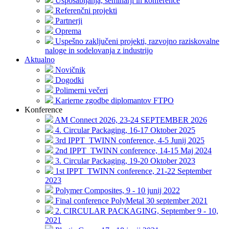
Usposabljanja, seminarji in konference
Referenčni projekti
Partnerji
Oprema
Uspešno zaključeni projekti, razvojno raziskovalne
naloge in sodelovanja z industrijo
Aktualno
Novičnik
Dogodki
Polimerni večeri
Karierne zgodbe diplomantov FTPO
Konference
AM Connect 2026, 23-24 SEPTEMBER 2026
4. Circular Packaging, 16-17 Oktober 2025
3rd IPPT_TWINN conference, 4-5 Junij 2025
2nd IPPT_TWINN conference, 14-15 Maj 2024
3. Circular Packaging, 19-20 Oktober 2023
1st IPPT_TWINN conference, 21-22 September
2023
Polymer Composites, 9 - 10 junij 2022
Final conference PolyMetal 30 september 2021
2. CIRCULAR PACKAGING, September 9 - 10,
2021