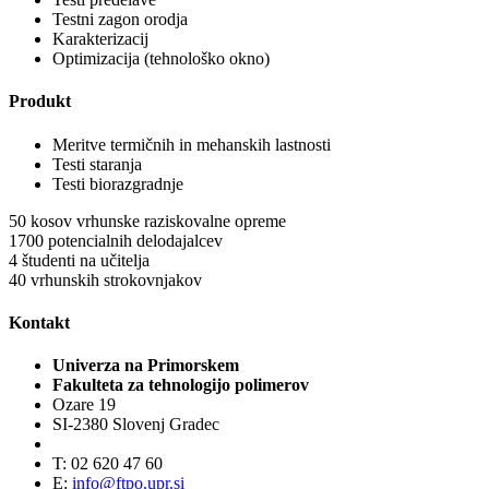
Testni zagon orodja
Karakterizacij
Optimizacija (tehnološko okno)
Produkt
Meritve termičnih in mehanskih lastnosti
Testi staranja
Testi biorazgradnje
50
kosov vrhunske raziskovalne opreme
1700
potencialnih delodajalcev
4
študenti na učitelja
40
vrhunskih strokovnjakov
Kontakt
Univerza na Primorskem
Fakulteta za tehnologijo polimerov
Ozare 19
SI-2380 Slovenj Gradec
T: 02 620 47 60
E:
info@ftpo.upr.si