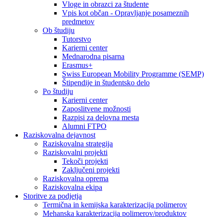
Vloge in obrazci za študente
Vpis kot občan - Opravljanje posameznih
predmetov
Ob študiju
Tutorstvo
Karierni center
Mednarodna pisarna
Erasmus+
Swiss European Mobility Programme (SEMP)
Štipendije in študentsko delo
Po študiju
Karierni center
Zaposlitvene možnosti
Razpisi za delovna mesta
Alumni FTPO
Raziskovalna dejavnost
Raziskovalna strategija
Raziskovalni projekti
Tekoči projekti
Zaključeni projekti
Raziskovalna oprema
Raziskovalna ekipa
Storitve za podjetja
Termična in kemijska karakterizacija polimerov
Mehanska karakterizacija polimerov/produktov