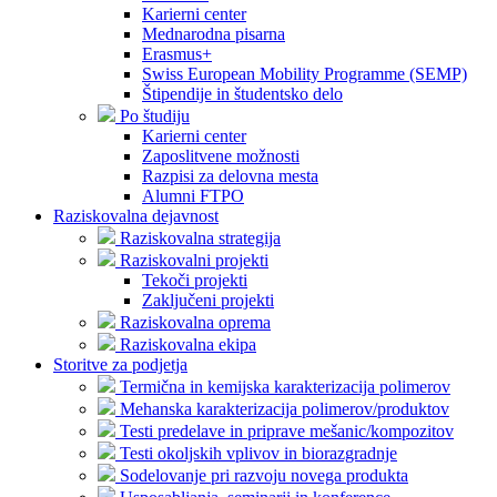
Karierni center
Mednarodna pisarna
Erasmus+
Swiss European Mobility Programme (SEMP)
Štipendije in študentsko delo
Po študiju
Karierni center
Zaposlitvene možnosti
Razpisi za delovna mesta
Alumni FTPO
Raziskovalna dejavnost
Raziskovalna strategija
Raziskovalni projekti
Tekoči projekti
Zaključeni projekti
Raziskovalna oprema
Raziskovalna ekipa
Storitve za podjetja
Termična in kemijska karakterizacija polimerov
Mehanska karakterizacija polimerov/produktov
Testi predelave in priprave mešanic/kompozitov
Testi okoljskih vplivov in biorazgradnje
Sodelovanje pri razvoju novega produkta