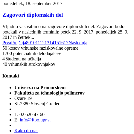
ponedeljek, 18. september 2017
Zagovori diplomskih del
Vljudno vas vabimo na zagovore diplomskih del. Zagovori bodo
potekali v naslednjih terminih: petek 22. 9. 2017, ponedeljek 25. 9.
2017 in četrtek...
Prva
Prejšnja
8
9
10
11
12
13
14
15
16
17
Naslednja
50
kosov vrhunske raziskovalne opreme
1700
potencialnih delodajalcev
4
študenti na učitelja
40
vrhunskih strokovnjakov
Kontakt
Univerza na Primorskem
Fakulteta za tehnologijo polimerov
Ozare 19
SI-2380 Slovenj Gradec
T: 02 620 47 60
E:
info@ftpo.upr.si
Kako do nas