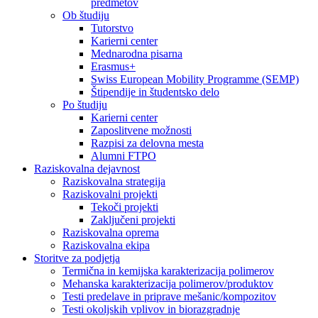
predmetov
Ob študiju
Tutorstvo
Karierni center
Mednarodna pisarna
Erasmus+
Swiss European Mobility Programme (SEMP)
Štipendije in študentsko delo
Po študiju
Karierni center
Zaposlitvene možnosti
Razpisi za delovna mesta
Alumni FTPO
Raziskovalna dejavnost
Raziskovalna strategija
Raziskovalni projekti
Tekoči projekti
Zaključeni projekti
Raziskovalna oprema
Raziskovalna ekipa
Storitve za podjetja
Termična in kemijska karakterizacija polimerov
Mehanska karakterizacija polimerov/produktov
Testi predelave in priprave mešanic/kompozitov
Testi okoljskih vplivov in biorazgradnje