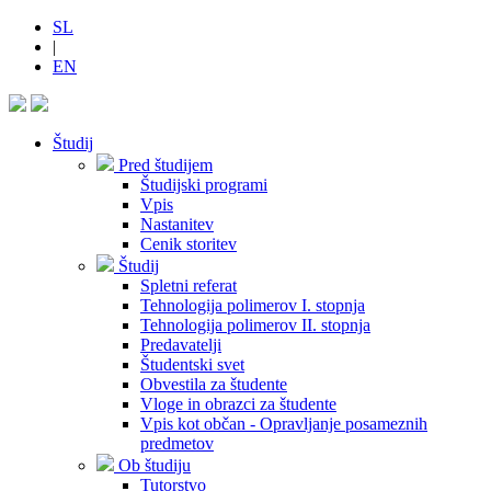
SL
|
EN
Študij
Pred študijem
Študijski programi
Vpis
Nastanitev
Cenik storitev
Študij
Spletni referat
Tehnologija polimerov I. stopnja
Tehnologija polimerov II. stopnja
Predavatelji
Študentski svet
Obvestila za študente
Vloge in obrazci za študente
Vpis kot občan - Opravljanje posameznih
predmetov
Ob študiju
Tutorstvo