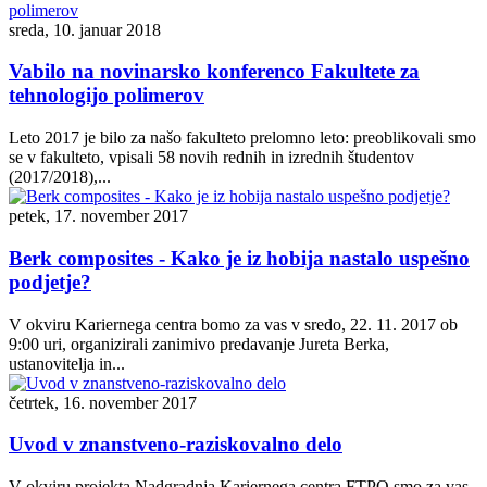
sreda, 10. januar 2018
Vabilo na novinarsko konferenco Fakultete za
tehnologijo polimerov
Leto 2017 je bilo za našo fakulteto prelomno leto: preoblikovali smo
se v fakulteto, vpisali 58 novih rednih in izrednih študentov
(2017/2018),...
petek, 17. november 2017
Berk composites - Kako je iz hobija nastalo uspešno
podjetje?
V okviru Kariernega centra bomo za vas v sredo, 22. 11. 2017 ob
9:00 uri, organizirali zanimivo predavanje Jureta Berka,
ustanovitelja in...
četrtek, 16. november 2017
Uvod v znanstveno-raziskovalno delo
V okviru projekta Nadgradnja Kariernega centra FTPO smo za vas