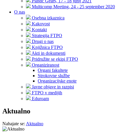
Plastic Gears, 17 - 18 junij 2021
Multicomp Meeting, 24 - 25 september 2020
O nas
Osebna izkaznica
Kakovost
Kontakt
Strategija FTPO
Drugi o nas
Knjižnica FTPO
Akti in dokumenti
Pridružite se ekipi FTPO
Organiziranost
Organi fakultete
Strokovne službe
Organizacijske enote
Javne objave in razpisi
FTPO v medijih
Eduroam
Aktualno
Nahajate se:
Aktualno