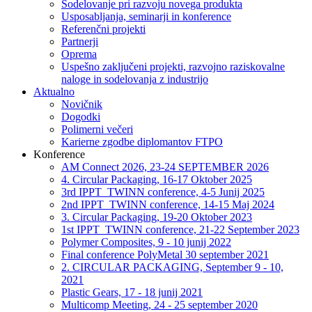
Sodelovanje pri razvoju novega produkta
Usposabljanja, seminarji in konference
Referenčni projekti
Partnerji
Oprema
Uspešno zaključeni projekti, razvojno raziskovalne
naloge in sodelovanja z industrijo
Aktualno
Novičnik
Dogodki
Polimerni večeri
Karierne zgodbe diplomantov FTPO
Konference
AM Connect 2026, 23-24 SEPTEMBER 2026
4. Circular Packaging, 16-17 Oktober 2025
3rd IPPT_TWINN conference, 4-5 Junij 2025
2nd IPPT_TWINN conference, 14-15 Maj 2024
3. Circular Packaging, 19-20 Oktober 2023
1st IPPT_TWINN conference, 21-22 September 2023
Polymer Composites, 9 - 10 junij 2022
Final conference PolyMetal 30 september 2021
2. CIRCULAR PACKAGING, September 9 - 10,
2021
Plastic Gears, 17 - 18 junij 2021
Multicomp Meeting, 24 - 25 september 2020