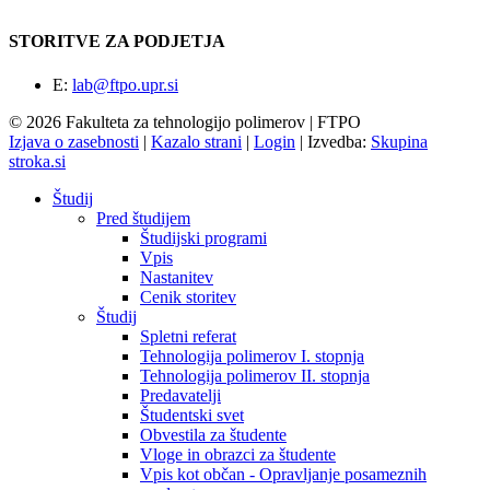
STORITVE ZA PODJETJA
E:
lab@ftpo.upr.si
© 2026 Fakulteta za tehnologijo polimerov | FTPO
Izjava o zasebnosti
|
Kazalo strani
|
Login
|
Izvedba:
Skupina
stroka.si
Študij
Pred študijem
Študijski programi
Vpis
Nastanitev
Cenik storitev
Študij
Spletni referat
Tehnologija polimerov I. stopnja
Tehnologija polimerov II. stopnja
Predavatelji
Študentski svet
Obvestila za študente
Vloge in obrazci za študente
Vpis kot občan - Opravljanje posameznih