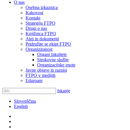
O nas
Osebna izkaznica
Kakovost
Kontakt
Strategija FTPO
Drugi o nas
Knjižnica FTPO
Akti in dokumenti
Pridružite se ekipi FTPO
Organiziranost
Organi fakultete
Strokovne službe
Organizacijske enote
Javne objave in razpisi
FTPO v medijih
Eduroam
Iskanje
Slovenščina
English