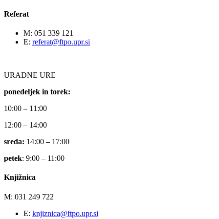
Referat
M: 051 339 121
E:
referat@ftpo.upr.si
URADNE URE
ponedeljek in torek:
10:00 – 11:00
12:00 – 14:00
sreda:
14:00 – 17:00
petek
: 9:00 – 11:00
Knjižnica
M: 031 249 722
E:
knjiznica@ftpo.upr.si