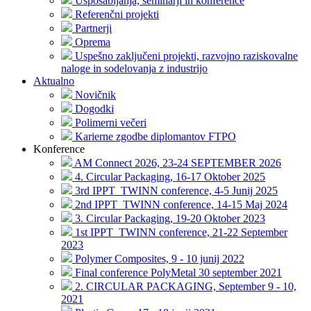
Usposabljanja, seminarji in konference
Referenčni projekti
Partnerji
Oprema
Uspešno zaključeni projekti, razvojno raziskovalne
naloge in sodelovanja z industrijo
Aktualno
Novičnik
Dogodki
Polimerni večeri
Karierne zgodbe diplomantov FTPO
Konference
AM Connect 2026, 23-24 SEPTEMBER 2026
4. Circular Packaging, 16-17 Oktober 2025
3rd IPPT_TWINN conference, 4-5 Junij 2025
2nd IPPT_TWINN conference, 14-15 Maj 2024
3. Circular Packaging, 19-20 Oktober 2023
1st IPPT_TWINN conference, 21-22 September
2023
Polymer Composites, 9 - 10 junij 2022
Final conference PolyMetal 30 september 2021
2. CIRCULAR PACKAGING, September 9 - 10,
2021