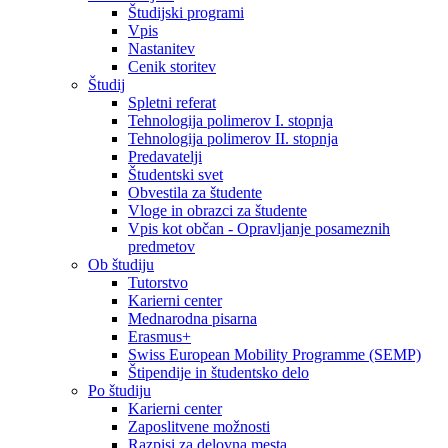
Študijski programi
Vpis
Nastanitev
Cenik storitev
Študij
Spletni referat
Tehnologija polimerov I. stopnja
Tehnologija polimerov II. stopnja
Predavatelji
Študentski svet
Obvestila za študente
Vloge in obrazci za študente
Vpis kot občan - Opravljanje posameznih
predmetov
Ob študiju
Tutorstvo
Karierni center
Mednarodna pisarna
Erasmus+
Swiss European Mobility Programme (SEMP)
Štipendije in študentsko delo
Po študiju
Karierni center
Zaposlitvene možnosti
Razpisi za delovna mesta