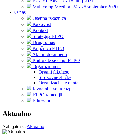
Plastic Gears, 17 - 18 junij 2021
Multicomp Meeting, 24 - 25 september 2020
O nas
Osebna izkaznica
Kakovost
Kontakt
Strategija FTPO
Drugi o nas
Knjižnica FTPO
Akti in dokumenti
Pridružite se ekipi FTPO
Organiziranost
Organi fakultete
Strokovne službe
Organizacijske enote
Javne objave in razpisi
FTPO v medijih
Eduroam
Aktualno
Nahajate se:
Aktualno