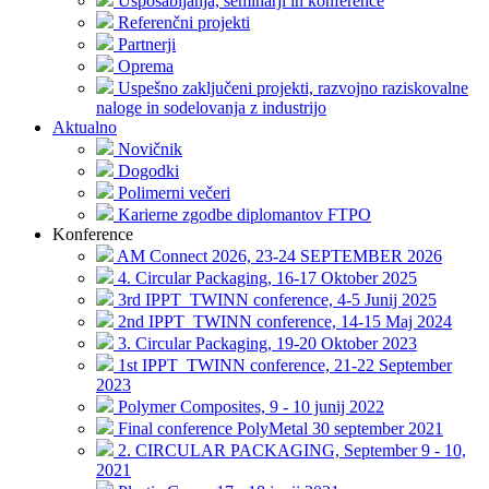
Usposabljanja, seminarji in konference
Referenčni projekti
Partnerji
Oprema
Uspešno zaključeni projekti, razvojno raziskovalne
naloge in sodelovanja z industrijo
Aktualno
Novičnik
Dogodki
Polimerni večeri
Karierne zgodbe diplomantov FTPO
Konference
AM Connect 2026, 23-24 SEPTEMBER 2026
4. Circular Packaging, 16-17 Oktober 2025
3rd IPPT_TWINN conference, 4-5 Junij 2025
2nd IPPT_TWINN conference, 14-15 Maj 2024
3. Circular Packaging, 19-20 Oktober 2023
1st IPPT_TWINN conference, 21-22 September
2023
Polymer Composites, 9 - 10 junij 2022
Final conference PolyMetal 30 september 2021
2. CIRCULAR PACKAGING, September 9 - 10,
2021