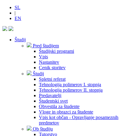
SL
|
EN
Študij
Pred študijem
Študijski programi
Vpis
Nastanitev
Cenik storitev
Študij
Spletni referat
Tehnologija polimerov I. stopnja
Tehnologija polimerov II. stopnja
Predavatelji
Študentski svet
Obvestila za študente
Vloge in obrazci za študente
Vpis kot občan - Opravljanje posameznih
predmetov
Ob študiju
Tutorstvo