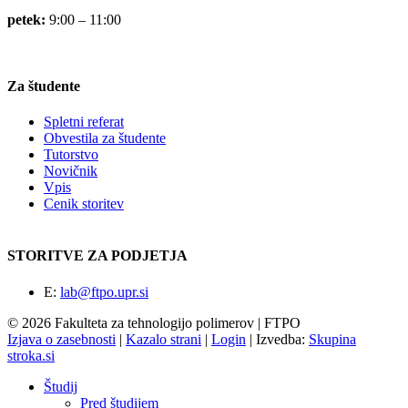
petek:
9:00 – 11:00
Za študente
Spletni referat
Obvestila za študente
Tutorstvo
Novičnik
Vpis
Cenik storitev
STORITVE ZA PODJETJA
E:
lab@ftpo.upr.si
© 2026 Fakulteta za tehnologijo polimerov | FTPO
Izjava o zasebnosti
|
Kazalo strani
|
Login
|
Izvedba:
Skupina
stroka.si
Študij
Pred študijem