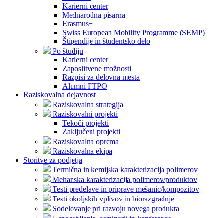
Karierni center
Mednarodna pisarna
Erasmus+
Swiss European Mobility Programme (SEMP)
Štipendije in študentsko delo
Po študiju
Karierni center
Zaposlitvene možnosti
Razpisi za delovna mesta
Alumni FTPO
Raziskovalna dejavnost
Raziskovalna strategija
Raziskovalni projekti
Tekoči projekti
Zaključeni projekti
Raziskovalna oprema
Raziskovalna ekipa
Storitve za podjetja
Termična in kemijska karakterizacija polimerov
Mehanska karakterizacija polimerov/produktov
Testi predelave in priprave mešanic/kompozitov
Testi okoljskih vplivov in biorazgradnje
Sodelovanje pri razvoju novega produkta