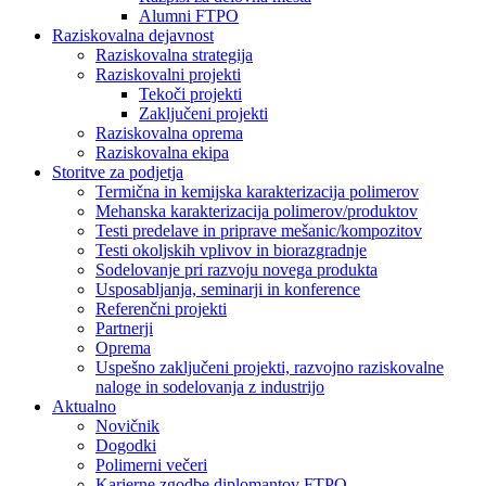
Alumni FTPO
Raziskovalna dejavnost
Raziskovalna strategija
Raziskovalni projekti
Tekoči projekti
Zaključeni projekti
Raziskovalna oprema
Raziskovalna ekipa
Storitve za podjetja
Termična in kemijska karakterizacija polimerov
Mehanska karakterizacija polimerov/produktov
Testi predelave in priprave mešanic/kompozitov
Testi okoljskih vplivov in biorazgradnje
Sodelovanje pri razvoju novega produkta
Usposabljanja, seminarji in konference
Referenčni projekti
Partnerji
Oprema
Uspešno zaključeni projekti, razvojno raziskovalne
naloge in sodelovanja z industrijo
Aktualno
Novičnik
Dogodki
Polimerni večeri
Karierne zgodbe diplomantov FTPO