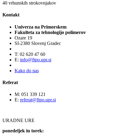
40
vrhunskih strokovnjakov
Kontakt
Univerza na Primorskem
Fakulteta za tehnologijo polimerov
Ozare 19
SI-2380 Slovenj Gradec
T: 02 620 47 60
E:
info@ftpo.upr.si
Kako do nas
Referat
M: 051 339 121
E:
referat@ftpo.upr.si
URADNE URE
ponedeljek in torek: