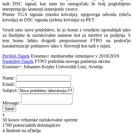
tudi DSC signal, kar nam bo omogočalo še bolj poglobljeno
interpretacijo lastnosti izmerjenih vzorce.
Primer TGA signala (modra krivulja), njegovega odvoda (rdeča
krivulja) in DSC signala (zelena krivulja) za PET.
Veseli smo nove pridobitve, ki jo bomo z veseljem uporabljali tako
za študijske in raziskovalne namene kot za meritve za podjetja. S
tem bomo lahko dvignili prepoznavnost FTPO na področju
karakterizacije polimerov tako v Sloveniji kot tudi v tujini.
Prejšnji članek
Erasmus+ mednarodne izmenjave v 2018/2019
Naslednji članek
FTPO pridobila novega partnerja okviru
Erasmus+: Johannes Kepler Universität Linz, Avstrija
Name:
Email:
Subject:
Message:
x
50
kosov vrhunske raziskovalne opreme
1700
potencialnih delodajalcev
4
študenti na učitelja