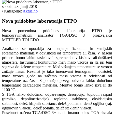
sobota, 23. junij 2018
/ Kategorije:
Aktualno
Nova pridobitev laboratorija FTPO
Nova pomembna pridobitev laboratorija FTPO je
termogravimetrični analizator TGA/DSC 3+ proizvajalca
METTLER TOLEDO.
Analizator se uporablja za merjenje fizikalnih in kemijskih
sprememb materiala v odvisnosti od temperature ali časa. V našem
primeru bomo lahko zasledovali spremembe v kisikovi ali dušikovi
atmosferi. Instrument kontinuirno meri maso vzorca in ga pri tem
segreva do želene temperature. Med višanjem temperature se vzorcu
znižuje masa. Rezultat je tako imenovani termogram – odstotek
mase vzorca glede na začetno masa vzorca v odvisnosti od
temperature oz. časa. S pomočjo prvega odvoda lahko določimo
temperaturo degradacije materiala. Meritve bomo lahko izvajali do
1100 °C.
S TGA lahko določimo: odparevanje, desorpcijo, toplotni razpad
(pirolizo, depolimerizacijo), toplotno stabilnost, oksidacijsko
stabilnost, delež hlapnih substanc, delež polimera, delež ogljika (saj,
ogljikovih vlaken), delež polnila, delež steklenih vlaken.
Posebnost našega TGA/DSC 3+ je, da imamo poleg TGA signala