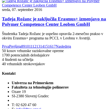
sreda, 07. september 2016
Tadeja Rožanc je zaključila Erasmus+ izmenjavo na
Polymer Competence Center Leoben GmbH
Študentka Tadeja Rožanc je uspešno opravila 2-mesečno prakso v
okviru Erasmus+ programa na PCCL v Leobnu v Avstriji.
Prva
Prejšnja
8
9
10
11
12
13
14
15
16
17
Naslednja
50
kosov vrhunske raziskovalne opreme
1700
potencialnih delodajalcev
4
študenti na učitelja
40
vrhunskih strokovnjakov
Kontakt
Univerza na Primorskem
Fakulteta za tehnologijo polimerov
Ozare 19
SI-2380 Slovenj Gradec
T: 02 620 47 60