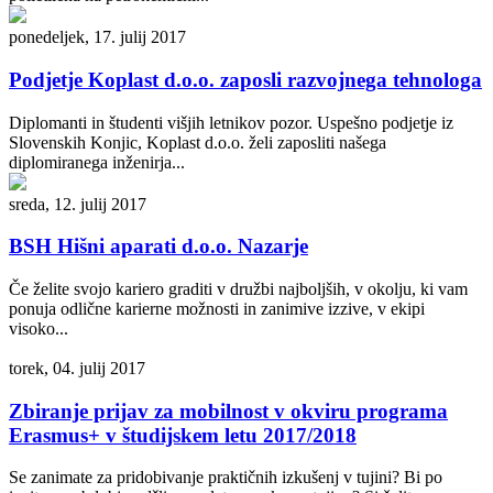
ponedeljek, 17. julij 2017
Podjetje Koplast d.o.o. zaposli razvojnega tehnologa
Diplomanti in študenti višjih letnikov pozor. Uspešno podjetje iz
Slovenskih Konjic, Koplast d.o.o. želi zaposliti našega
diplomiranega inženirja...
sreda, 12. julij 2017
BSH Hišni aparati d.o.o. Nazarje
Če želite svojo kariero graditi v družbi najboljših, v okolju, ki vam
ponuja odlične karierne možnosti in zanimive izzive, v ekipi
visoko...
torek, 04. julij 2017
Zbiranje prijav za mobilnost v okviru programa
Erasmus+ v študijskem letu 2017/2018
Se zanimate za pridobivanje praktičnih izkušenj v tujini? Bi po