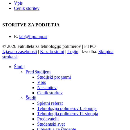
Vpis
Cenik storitev
STORITVE ZA PODJETJA
E:
lab@ftpo.upr.si
© 2026 Fakulteta za tehnologijo polimerov | FTPO
Izjava o zasebnosti
|
Kazalo strani
|
Login
|
Izvedba:
Skupina
stroka.si
Študij
Pred študijem
Študijski programi
Vpis
Nastanitev
Cenik storitev
Študij
Spletni referat
Tehnologija polimerov I. stopnja
Tehnologija polimerov II. stopnja
Predavatelji
Študentski svet
Obvestila za študente