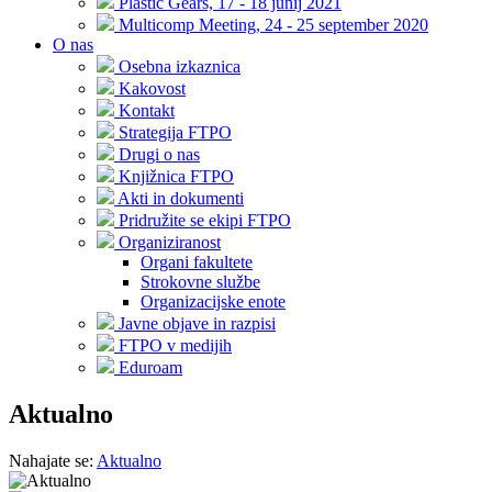
Plastic Gears, 17 - 18 junij 2021
Multicomp Meeting, 24 - 25 september 2020
O nas
Osebna izkaznica
Kakovost
Kontakt
Strategija FTPO
Drugi o nas
Knjižnica FTPO
Akti in dokumenti
Pridružite se ekipi FTPO
Organiziranost
Organi fakultete
Strokovne službe
Organizacijske enote
Javne objave in razpisi
FTPO v medijih
Eduroam
Aktualno
Nahajate se:
Aktualno