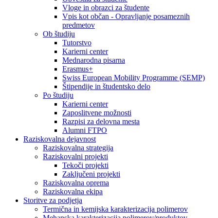
Vloge in obrazci za študente
Vpis kot občan - Opravljanje posameznih
predmetov
Ob študiju
Tutorstvo
Karierni center
Mednarodna pisarna
Erasmus+
Swiss European Mobility Programme (SEMP)
Štipendije in študentsko delo
Po študiju
Karierni center
Zaposlitvene možnosti
Razpisi za delovna mesta
Alumni FTPO
Raziskovalna dejavnost
Raziskovalna strategija
Raziskovalni projekti
Tekoči projekti
Zaključeni projekti
Raziskovalna oprema
Raziskovalna ekipa
Storitve za podjetja
Termična in kemijska karakterizacija polimerov
Mehanska karakterizacija polimerov/produktov