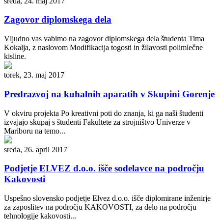
sreda, 24. maj 2017
Zagovor diplomskega dela
Vljudno vas vabimo na zagovor diplomskega dela študenta Tima
Kokalja, z naslovom Modifikacija togosti in žilavosti polimlečne
kisline.
torek, 23. maj 2017
Predrazvoj na kuhalnih aparatih v Skupini Gorenje
V okviru projekta Po kreativni poti do znanja, ki ga naši študenti
izvajajo skupaj s študenti Fakultete za strojništvo Univerze v
Mariboru na temo...
sreda, 26. april 2017
Podjetje ELVEZ d.o.o. išče sodelavce na področju
Kakovosti
Uspešno slovensko podjetje Elvez d.o.o. išče diplomirane inženirje
za zaposlitev na področju KAKOVOSTI, za delo na področju
tehnologije kakovosti...