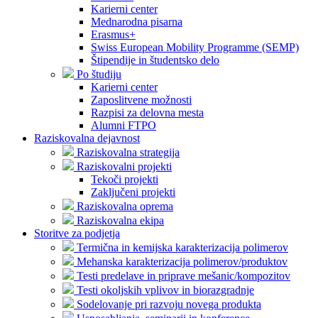
Karierni center
Mednarodna pisarna
Erasmus+
Swiss European Mobility Programme (SEMP)
Štipendije in študentsko delo
Po študiju
Karierni center
Zaposlitvene možnosti
Razpisi za delovna mesta
Alumni FTPO
Raziskovalna dejavnost
Raziskovalna strategija
Raziskovalni projekti
Tekoči projekti
Zaključeni projekti
Raziskovalna oprema
Raziskovalna ekipa
Storitve za podjetja
Termična in kemijska karakterizacija polimerov
Mehanska karakterizacija polimerov/produktov
Testi predelave in priprave mešanic/kompozitov
Testi okoljskih vplivov in biorazgradnje
Sodelovanje pri razvoju novega produkta