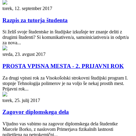
torek, 12. september 2017
Razpis za tutorja študenta
Si želiš svoje študentske in študijske izkušnje ter znanje deliti z
drugimi študenti? Si komunikativen/a, samoiniciativen/a in odprt/a
za nova...
sreda, 23. avgust 2017
PROSTA VPISNA MESTA - 2. PRIJAVNI ROK
Za drugi vpisni rok za Visokošolski strokovni študijski program I.
stopnje Tehnologija polimerov je na voljo še nekaj prostih mest.
Prijavni rok...
torek, 25. julij 2017
Zagovor diplomskega dela
Vljudno vas vabimo na zagovor diplomskega dela študentke
Marcele Borko, z naslovom Primerjava fizikalnih lastnosti
polietilena na petrokemični...