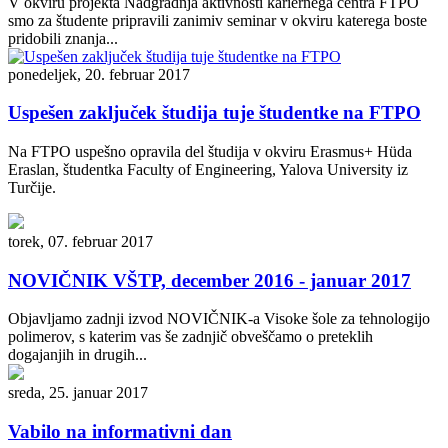
V okviru projekta Nadgradnja aktivnosti kariernega centra FTPO
smo za študente pripravili zanimiv seminar v okviru katerega boste
pridobili znanja...
ponedeljek, 20. februar 2017
Uspešen zaključek študija tuje študentke na FTPO
Na FTPO uspešno opravila del študija v okviru Erasmus+ Hüda
Eraslan, študentka Faculty of Engineering, Yalova University iz
Turčije.
torek, 07. februar 2017
NOVIČNIK VŠTP, december 2016 - januar 2017
Objavljamo zadnji izvod NOVIČNIK-a Visoke šole za tehnologijo
polimerov, s katerim vas še zadnjič obveščamo o preteklih
dogajanjih in drugih...
sreda, 25. januar 2017
Vabilo na informativni dan