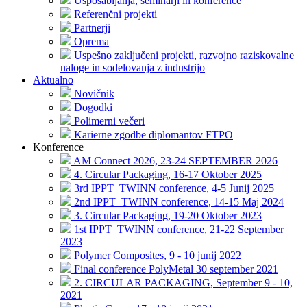
Usposabljanja, seminarji in konference
Referenčni projekti
Partnerji
Oprema
Uspešno zaključeni projekti, razvojno raziskovalne
naloge in sodelovanja z industrijo
Aktualno
Novičnik
Dogodki
Polimerni večeri
Karierne zgodbe diplomantov FTPO
Konference
AM Connect 2026, 23-24 SEPTEMBER 2026
4. Circular Packaging, 16-17 Oktober 2025
3rd IPPT_TWINN conference, 4-5 Junij 2025
2nd IPPT_TWINN conference, 14-15 Maj 2024
3. Circular Packaging, 19-20 Oktober 2023
1st IPPT_TWINN conference, 21-22 September
2023
Polymer Composites, 9 - 10 junij 2022
Final conference PolyMetal 30 september 2021
2. CIRCULAR PACKAGING, September 9 - 10,
2021