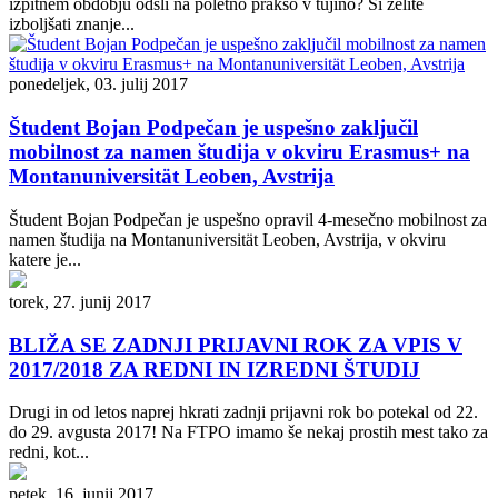
izpitnem obdobju odšli na poletno prakso v tujino? Si želite
izboljšati znanje...
ponedeljek, 03. julij 2017
Študent Bojan Podpečan je uspešno zaključil
mobilnost za namen študija v okviru Erasmus+ na
Montanuniversität Leoben, Avstrija
Študent Bojan Podpečan je uspešno opravil 4-mesečno mobilnost za
namen študija na Montanuniversität Leoben, Avstrija, v okviru
katere je...
torek, 27. junij 2017
BLIŽA SE ZADNJI PRIJAVNI ROK ZA VPIS V
2017/2018 ZA REDNI IN IZREDNI ŠTUDIJ
Drugi in od letos naprej hkrati zadnji prijavni rok bo potekal od 22.
do 29. avgusta 2017! Na FTPO imamo še nekaj prostih mest tako za
redni, kot...
petek, 16. junij 2017