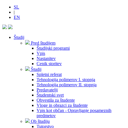
SL
|
EN
Študij
Pred študijem
Študijski programi
Vpis
Nastanitev
Cenik storitev
Študij
Spletni referat
Tehnologija polimerov I. stopnja
Tehnologija polimerov II. stopnja
Predavatelji
Študentski svet
Obvestila za študente
Vloge in obrazci za študente
Vpis kot občan - Opravljanje posameznih
predmetov
Ob študiju
Tutorstvo