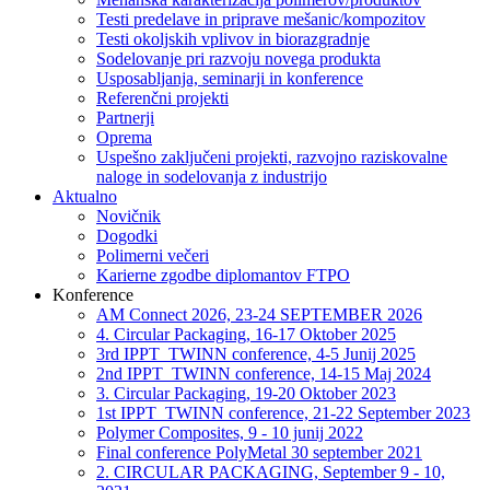
Testi predelave in priprave mešanic/kompozitov
Testi okoljskih vplivov in biorazgradnje
Sodelovanje pri razvoju novega produkta
Usposabljanja, seminarji in konference
Referenčni projekti
Partnerji
Oprema
Uspešno zaključeni projekti, razvojno raziskovalne
naloge in sodelovanja z industrijo
Aktualno
Novičnik
Dogodki
Polimerni večeri
Karierne zgodbe diplomantov FTPO
Konference
AM Connect 2026, 23-24 SEPTEMBER 2026
4. Circular Packaging, 16-17 Oktober 2025
3rd IPPT_TWINN conference, 4-5 Junij 2025
2nd IPPT_TWINN conference, 14-15 Maj 2024
3. Circular Packaging, 19-20 Oktober 2023
1st IPPT_TWINN conference, 21-22 September 2023
Polymer Composites, 9 - 10 junij 2022
Final conference PolyMetal 30 september 2021
2. CIRCULAR PACKAGING, September 9 - 10,