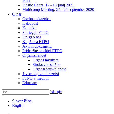
2021
Plastic Gears, 17 - 18 junij 2021
Multicomp Meeting, 24 - 25 september 2020
O nas
Osebna izkaznica
Kakovost
Kontakt
Strategija FTPO
Drugi o nas
Knjižnica FTPO
Akti in dokumenti
Pridružite se ekipi FTPO
Organiziranost
Organi fakultete
Strokovne službe
Organizacijske enote
Javne objave in razpisi
FTPO v medijih
Eduroam
Iskanje
Slovenščina
English