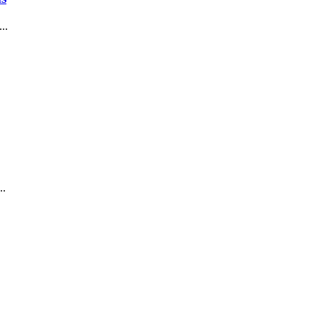
..
..