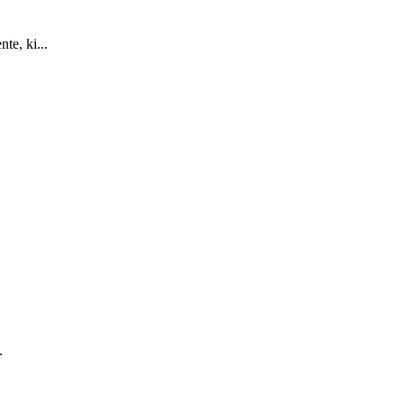
te, ki...
.