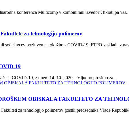
arodna konferenca Multicomp v kombinirani izvedbi", hkrati pa vas..
akultete za tehnologijo polimerov
v ali sodelavcev pozitiven na okužbo s COVID-19, FTPO v skladu z navo
 COVID-19
 v času COVID-19, z dnem 14. 10. 2020. Vljudno prosimo za...
KOROŠKEM OBISKALA FAKULTETO ZA TEHNOL
akulteti za tehnologijo polimerov gostili predsednika Vlade Republike