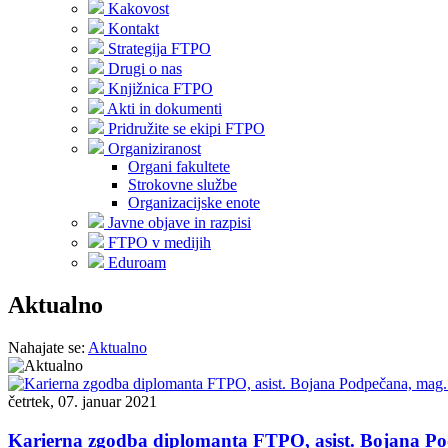
Kakovost
Kontakt
Strategija FTPO
Drugi o nas
Knjižnica FTPO
Akti in dokumenti
Pridružite se ekipi FTPO
Organiziranost
Organi fakultete
Strokovne službe
Organizacijske enote
Javne objave in razpisi
FTPO v medijih
Eduroam
Aktualno
Nahajate se:
Aktualno
četrtek, 07. januar 2021
Karierna zgodba diplomanta FTPO, asist. Bojana Pod