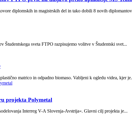
vore diplomskih in magistrskih del in tako dobili 8 novih diplomantov.
tev Študentskega sveta FTPO razpisujemo volitve v Študentski svet...
O
lastično matrico in odpadno biomaso. Vabljeni k ogledu videa, kjer je.
u projekta Polymetal
elovanja Interreg V-A Slovenja-Avstrija«. Glavni cilj projekta je...