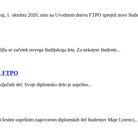
raj, 1. oktobra 2020, smo na Uvodnem dnevu FTPO sprejeli nove študen
liža se začetek novega študijskega leta. Za nekatere študente...
na FTPO
ključnih del. Svoje diplomsko delo je uspešno...
li šestim uspešnim zagovorom diplomskih del študentov Maje Lorenci,..