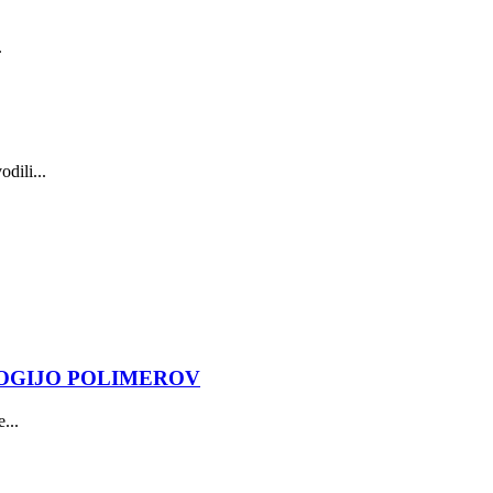
.
dili...
OGIJO POLIMEROV
...