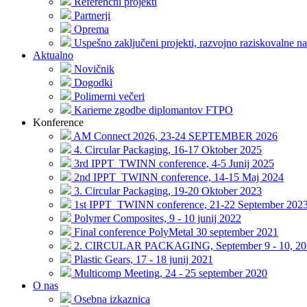
Referenčni projekti
Partnerji
Oprema
Uspešno zaključeni projekti, razvojno raziskovalne na
Aktualno
Novičnik
Dogodki
Polimerni večeri
Karierne zgodbe diplomantov FTPO
Konference
AM Connect 2026, 23-24 SEPTEMBER 2026
4. Circular Packaging, 16-17 Oktober 2025
3rd IPPT_TWINN conference, 4-5 Junij 2025
2nd IPPT_TWINN conference, 14-15 Maj 2024
3. Circular Packaging, 19-20 Oktober 2023
1st IPPT_TWINN conference, 21-22 September 202
Polymer Composites, 9 - 10 junij 2022
Final conference PolyMetal 30 september 2021
2. CIRCULAR PACKAGING, September 9 - 10, 20
Plastic Gears, 17 - 18 junij 2021
Multicomp Meeting, 24 - 25 september 2020
O nas
Osebna izkaznica