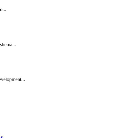
o...
 shema...
velopment...
ms