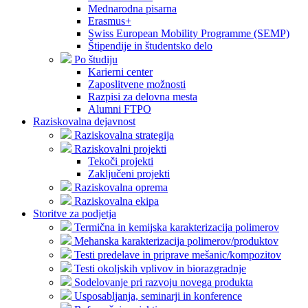
Mednarodna pisarna
Erasmus+
Swiss European Mobility Programme (SEMP)
Štipendije in študentsko delo
Po študiju
Karierni center
Zaposlitvene možnosti
Razpisi za delovna mesta
Alumni FTPO
Raziskovalna dejavnost
Raziskovalna strategija
Raziskovalni projekti
Tekoči projekti
Zaključeni projekti
Raziskovalna oprema
Raziskovalna ekipa
Storitve za podjetja
Termična in kemijska karakterizacija polimerov
Mehanska karakterizacija polimerov/produktov
Testi predelave in priprave mešanic/kompozitov
Testi okoljskih vplivov in biorazgradnje
Sodelovanje pri razvoju novega produkta
Usposabljanja, seminarji in konference