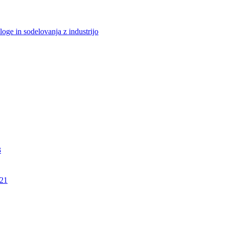
loge in sodelovanja z industrijo
3
21