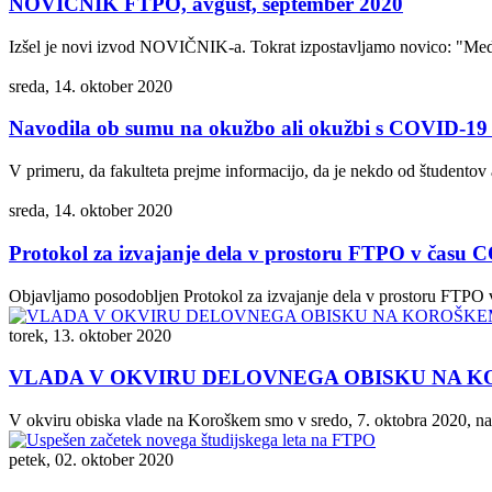
NOVIČNIK FTPO, avgust, september 2020
Izšel je novi izvod NOVIČNIK-a. Tokrat izpostavljamo novico: "Medn
sreda, 14. oktober 2020
Navodila ob sumu na okužbo ali okužbi s COVID-19 F
V primeru, da fakulteta prejme informacijo, da je nekdo od študento
sreda, 14. oktober 2020
Protokol za izvajanje dela v prostoru FTPO v času
Objavljamo posodobljen Protokol za izvajanje dela v prostoru FTPO
torek, 13. oktober 2020
VLADA V OKVIRU DELOVNEGA OBISKU NA 
V okviru obiska vlade na Koroškem smo v sredo, 7. oktobra 2020, na F
petek, 02. oktober 2020