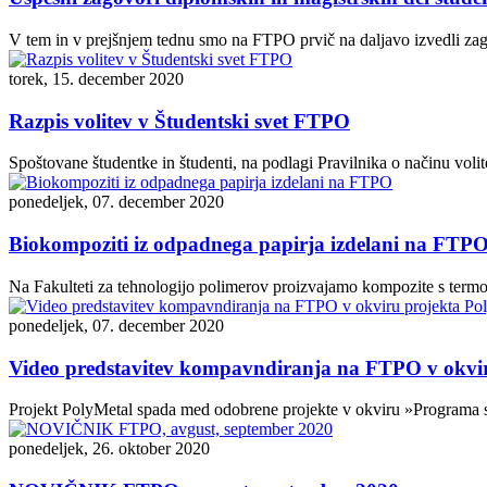
V tem in v prejšnjem tednu smo na FTPO prvič na daljavo izvedli zago
torek, 15. december 2020
Razpis volitev v Študentski svet FTPO
Spoštovane študentke in študenti, na podlagi Pravilnika o načinu voli
ponedeljek, 07. december 2020
Biokompoziti iz odpadnega papirja izdelani na FTP
Na Fakulteti za tehnologijo polimerov proizvajamo kompozite s termop
ponedeljek, 07. december 2020
Video predstavitev kompavndiranja na FTPO v okvir
Projekt PolyMetal spada med odobrene projekte v okviru »Programa sod
ponedeljek, 26. oktober 2020