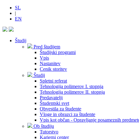
SL
|
EN
Študij
Pred študijem
Študijski programi
Vpis
Nastanitev
Cenik storitev
Študij
Spletni referat
Tehnologija polimerov I. stopnja
Tehnologija polimerov II. stopnja
Predavatelji
Študentski svet
Obvestila za študente
Vloge in obrazci za študente
Vpis kot občan - Opravljanje posameznih predmet
Ob študiju
Tutorstvo
Karierni center