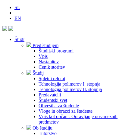
SL
|
EN
Študij
Pred študijem
Študijski programi
Vpis
Nastanitev
Cenik storitev
Študij
Spletni referat
Tehnologija polimerov I. stopnja
Tehnologija polimerov II. stopnja
Predavatelji
Študentski svet
Obvestila za študente
Vloge in obrazci za študente
Vpis kot občan - Opravljanje posameznih
predmetov
Ob študiju
Tutorstvo