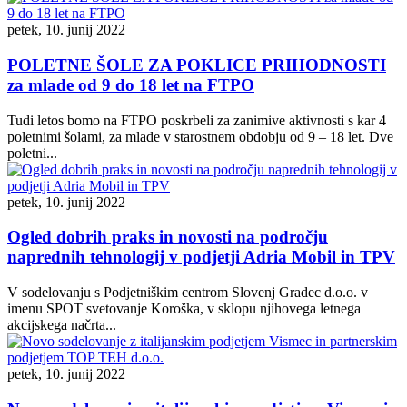
petek, 10. junij 2022
POLETNE ŠOLE ZA POKLICE PRIHODNOSTI
za mlade od 9 do 18 let na FTPO
Tudi letos bomo na FTPO poskrbeli za zanimive aktivnosti s kar 4
poletnimi šolami, za mlade v starostnem obdobju od 9 – 18 let. Dve
poletni...
petek, 10. junij 2022
Ogled dobrih praks in novosti na področju
naprednih tehnologij v podjetji Adria Mobil in TPV
V sodelovanju s Podjetniškim centrom Slovenj Gradec d.o.o. v
imenu SPOT svetovanje Koroška, v sklopu njihovega letnega
akcijskega načrta...
petek, 10. junij 2022