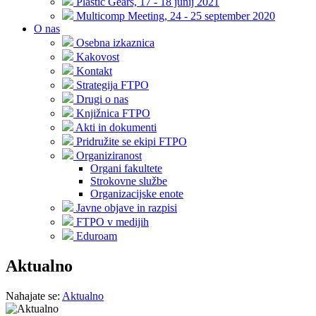
Plastic Gears, 17 - 18 junij 2021
Multicomp Meeting, 24 - 25 september 2020
O nas
Osebna izkaznica
Kakovost
Kontakt
Strategija FTPO
Drugi o nas
Knjižnica FTPO
Akti in dokumenti
Pridružite se ekipi FTPO
Organiziranost
Organi fakultete
Strokovne službe
Organizacijske enote
Javne objave in razpisi
FTPO v medijih
Eduroam
Aktualno
Nahajate se:
Aktualno