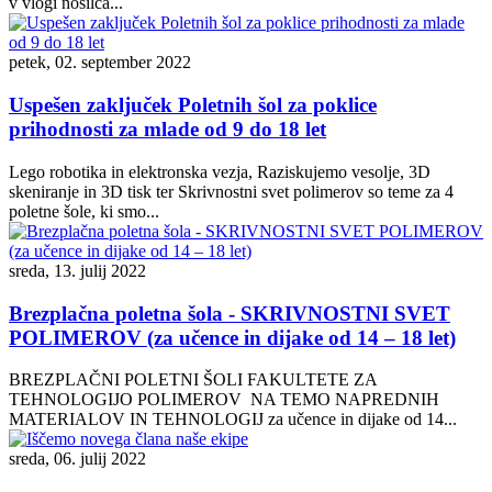
v vlogi nosilca...
petek, 02. september 2022
Uspešen zaključek Poletnih šol za poklice
prihodnosti za mlade od 9 do 18 let
Lego robotika in elektronska vezja, Raziskujemo vesolje, 3D
skeniranje in 3D tisk ter Skrivnostni svet polimerov so teme za 4
poletne šole, ki smo...
sreda, 13. julij 2022
Brezplačna poletna šola - SKRIVNOSTNI SVET
POLIMEROV (za učence in dijake od 14 – 18 let)
BREZPLAČNI POLETNI ŠOLI FAKULTETE ZA
TEHNOLOGIJO POLIMEROV NA TEMO NAPREDNIH
MATERIALOV IN TEHNOLOGIJ za učence in dijake od 14...
sreda, 06. julij 2022