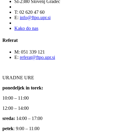
SI-2380 Slovenj Gradec
T: 02 620 47 60
E:
info@ftpo.upr.si
Kako do nas
Referat
M: 051 339 121
E:
referat@ftpo.upr.si
URADNE URE
ponedeljek in torek:
10:00 – 11:00
12:00 – 14:00
sreda:
14:00 – 17:00
petek
: 9:00 – 11:00