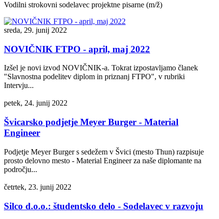
Vodilni strokovni sodelavec projektne pisarne (m/ž)
sreda, 29. junij 2022
NOVIČNIK FTPO - april, maj 2022
Izšel je novi izvod NOVIČNIK-a. Tokrat izpostavljamo članek
"Slavnostna podelitev diplom in priznanj FTPO", v rubriki
Intervju...
petek, 24. junij 2022
Švicarsko podjetje Meyer Burger - Material
Engineer
Podjetje Meyer Burger s sedežem v Švici (mesto Thun) razpisuje
prosto delovno mesto - Material Engineer za naše diplomante na
področju...
četrtek, 23. junij 2022
Silco d.o.o.: študentsko delo - Sodelavec v razvoju