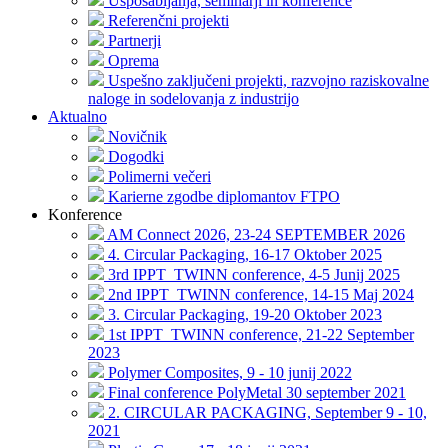
Usposabljanja, seminarji in konference
Referenčni projekti
Partnerji
Oprema
Uspešno zaključeni projekti, razvojno raziskovalne
naloge in sodelovanja z industrijo
Aktualno
Novičnik
Dogodki
Polimerni večeri
Karierne zgodbe diplomantov FTPO
Konference
AM Connect 2026, 23-24 SEPTEMBER 2026
4. Circular Packaging, 16-17 Oktober 2025
3rd IPPT_TWINN conference, 4-5 Junij 2025
2nd IPPT_TWINN conference, 14-15 Maj 2024
3. Circular Packaging, 19-20 Oktober 2023
1st IPPT_TWINN conference, 21-22 September
2023
Polymer Composites, 9 - 10 junij 2022
Final conference PolyMetal 30 september 2021
2. CIRCULAR PACKAGING, September 9 - 10,
2021