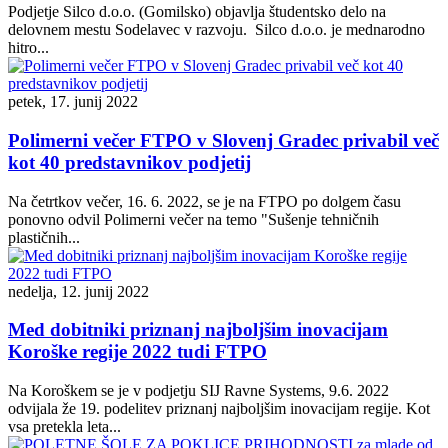
Podjetje Silco d.o.o. (Gomilsko) objavlja študentsko delo na
delovnem mestu Sodelavec v razvoju. Silco d.o.o. je mednarodno
hitro...
petek, 17. junij 2022
Polimerni večer FTPO v Slovenj Gradec privabil več
kot 40 predstavnikov podjetij
Na četrtkov večer, 16. 6. 2022, se je na FTPO po dolgem času
ponovno odvil Polimerni večer na temo "Sušenje tehničnih
plastičnih...
nedelja, 12. junij 2022
Med dobitniki priznanj najboljšim inovacijam
Koroške regije 2022 tudi FTPO
Na Koroškem se je v podjetju SIJ Ravne Systems, 9.6. 2022
odvijala že 19. podelitev priznanj najboljšim inovacijam regije. Kot
vsa pretekla leta...