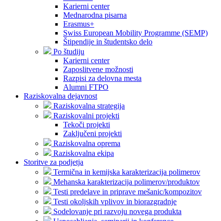
Karierni center
Mednarodna pisarna
Erasmus+
Swiss European Mobility Programme (SEMP)
Štipendije in študentsko delo
Po študiju
Karierni center
Zaposlitvene možnosti
Razpisi za delovna mesta
Alumni FTPO
Raziskovalna dejavnost
Raziskovalna strategija
Raziskovalni projekti
Tekoči projekti
Zaključeni projekti
Raziskovalna oprema
Raziskovalna ekipa
Storitve za podjetja
Termična in kemijska karakterizacija polimerov
Mehanska karakterizacija polimerov/produktov
Testi predelave in priprave mešanic/kompozitov
Testi okoljskih vplivov in biorazgradnje
Sodelovanje pri razvoju novega produkta