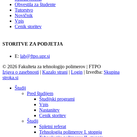
Obvestila za študente
Tutorstvo
Novičnik
Vpis
Cenik storitev
STORITVE ZA PODJETJA
E:
lab@ftpo.upr.si
© 2026 Fakulteta za tehnologijo polimerov | FTPO
Izjava o zasebnosti
|
Kazalo strani
|
Login
|
Izvedba:
Skupina
stroka.si
Študij
Pred študijem
Študijski programi
Vpis
Nastanitev
Cenik storitev
Študij
Spletni referat
Tehnologija polimerov I. stopnja