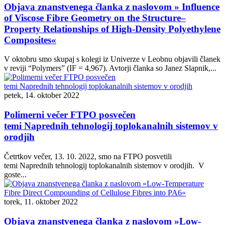
Objava znanstvenega članka z naslovom » Influence
of Viscose Fibre Geometry on the Structure–
Property Relationships of High-Density Polyethylene
Composites«
V oktobru smo skupaj s kolegi iz Univerze v Leobnu objavili članek
v reviji “Polymers” (IF = 4,967). Avtorji članka so Janez Slapnik,...
petek, 14. oktober 2022
Polimerni večer FTPO posvečen
temi Naprednih tehnologij toplokanalnih sistemov v
orodjih
Četrtkov večer, 13. 10. 2022, smo na FTPO posvetili
temi Naprednih tehnologij toplokanalnih sistemov v orodjih. V
goste...
torek, 11. oktober 2022
Objava znanstvenega članka z naslovom »Low-