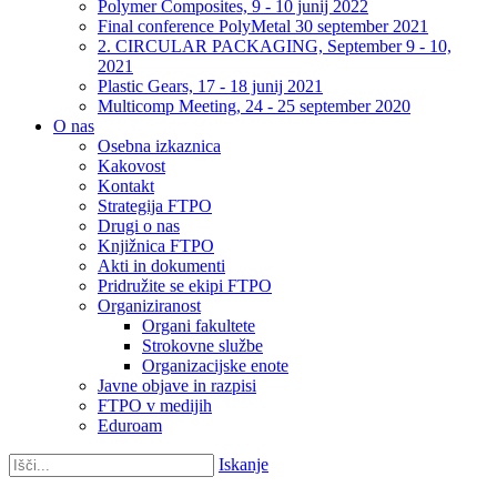
Polymer Composites, 9 - 10 junij 2022
Final conference PolyMetal 30 september 2021
2. CIRCULAR PACKAGING, September 9 - 10,
2021
Plastic Gears, 17 - 18 junij 2021
Multicomp Meeting, 24 - 25 september 2020
O nas
Osebna izkaznica
Kakovost
Kontakt
Strategija FTPO
Drugi o nas
Knjižnica FTPO
Akti in dokumenti
Pridružite se ekipi FTPO
Organiziranost
Organi fakultete
Strokovne službe
Organizacijske enote
Javne objave in razpisi
FTPO v medijih
Eduroam
Iskanje