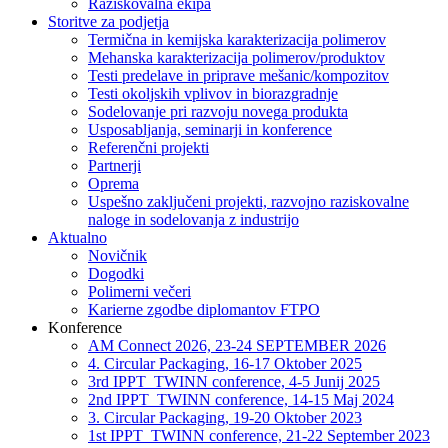
Raziskovalna ekipa
Storitve za podjetja
Termična in kemijska karakterizacija polimerov
Mehanska karakterizacija polimerov/produktov
Testi predelave in priprave mešanic/kompozitov
Testi okoljskih vplivov in biorazgradnje
Sodelovanje pri razvoju novega produkta
Usposabljanja, seminarji in konference
Referenčni projekti
Partnerji
Oprema
Uspešno zaključeni projekti, razvojno raziskovalne
naloge in sodelovanja z industrijo
Aktualno
Novičnik
Dogodki
Polimerni večeri
Karierne zgodbe diplomantov FTPO
Konference
AM Connect 2026, 23-24 SEPTEMBER 2026
4. Circular Packaging, 16-17 Oktober 2025
3rd IPPT_TWINN conference, 4-5 Junij 2025
2nd IPPT_TWINN conference, 14-15 Maj 2024
3. Circular Packaging, 19-20 Oktober 2023
1st IPPT_TWINN conference, 21-22 September 2023