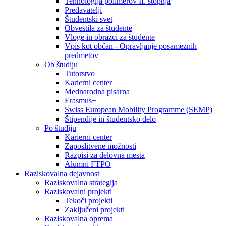
Tehnologija polimerov II. stopnja
Predavatelji
Študentski svet
Obvestila za študente
Vloge in obrazci za študente
Vpis kot občan - Opravljanje posameznih
predmetov
Ob študiju
Tutorstvo
Karierni center
Mednarodna pisarna
Erasmus+
Swiss European Mobility Programme (SEMP)
Štipendije in študentsko delo
Po študiju
Karierni center
Zaposlitvene možnosti
Razpisi za delovna mesta
Alumni FTPO
Raziskovalna dejavnost
Raziskovalna strategija
Raziskovalni projekti
Tekoči projekti
Zaključeni projekti
Raziskovalna oprema