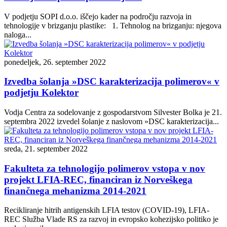
V podjetju SOPI d.o.o. iščejo kader na področju razvoja in
tehnologije v brizganju plastike: 1. Tehnolog na brizganju: njegova
naloga...
ponedeljek, 26. september 2022
Izvedba šolanja »DSC karakterizacija polimerov« v
podjetju Kolektor
Vodja Centra za sodelovanje z gospodarstvom Silvester Bolka je 21.
septembra 2022 izvedel šolanje z naslovom »DSC karakterizacija...
sreda, 21. september 2022
Fakulteta za tehnologijo polimerov vstopa v nov
projekt LFIA-REC, financiran iz Norveškega
finančnega mehanizma 2014-2021
Recikliranje hitrih antigenskih LFIA testov (COVID-19), LFIA-
REC Služba Vlade RS za razvoj in evropsko kohezijsko politiko je