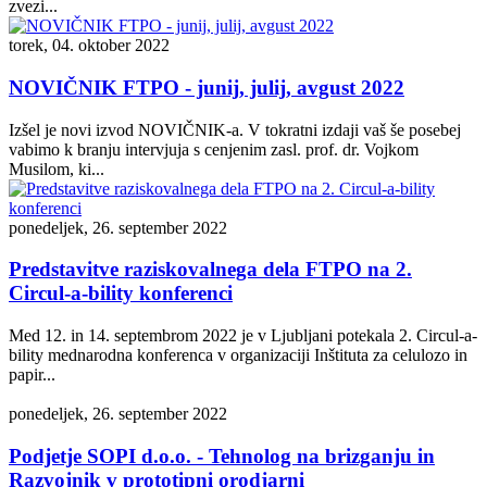
zvezi...
torek, 04. oktober 2022
NOVIČNIK FTPO - junij, julij, avgust 2022
Izšel je novi izvod NOVIČNIK-a. V tokratni izdaji vaš še posebej
vabimo k branju intervjuja s cenjenim zasl. prof. dr. Vojkom
Musilom, ki...
ponedeljek, 26. september 2022
Predstavitve raziskovalnega dela FTPO na 2.
Circul-a-bility konferenci
Med 12. in 14. septembrom 2022 je v Ljubljani potekala 2. Circul-a-
bility mednarodna konferenca v organizaciji Inštituta za celulozo in
papir...
ponedeljek, 26. september 2022
Podjetje SOPI d.o.o. - Tehnolog na brizganju in
Razvojnik v prototipni orodjarni