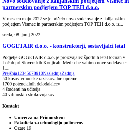
Novo sodelovanje z italijanskim podjetjem Vismec in
partnerskim podjetjem TOP TEH d.o.o.
V mesecu maju 2022 se je pričelo novo sodelovanje z italijanskim
podjetjem Vismec in partnerskim podjetjem TOP TEH d.o.o. iz...
sreda, 08. junij 2022
GOGETAIR d.o.o. - konstrukterji, sestavljalci letal
Podjetje GOGETAIR d.o.o. je proizvajalec športnih letal lociran v
Ločah pri Slovenskih Konjicah. Med sebe vabimo nove sodelavce:
1....
Prejšnja
1
2
3
4
5
6
7
8
9
10
Naslednja
Zadnja
50
kosov vrhunske raziskovalne opreme
1700
potencialnih delodajalcev
4
študenti na učitelja
40
vrhunskih strokovnjakov
Kontakt
Univerza na Primorskem
Fakulteta za tehnologijo polimerov
Ozare 19