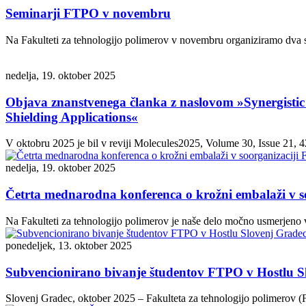
Seminarji FTPO v novembru
Na Fakulteti za tehnologijo polimerov v novembru organiziramo dva s
nedelja, 19. oktober 2025
Objava znanstvenega članka z naslovom »Synergistic 
Shielding Applications«
V oktobru 2025 je bil v reviji Molecules2025, Volume 30, Issue 21, 4
nedelja, 19. oktober 2025
Četrta mednarodna konferenca o krožni embalaži v s
Na Fakulteti za tehnologijo polimerov je naše delo močno usmerjeno v
ponedeljek, 13. oktober 2025
Subvencionirano bivanje študentov FTPO v Hostlu Slov
Slovenj Gradec, oktober 2025 – Fakulteta za tehnologijo polimerov (FT