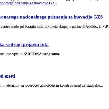
bronastega nacionalnega priznanja za inovacijo GZS
tru Brdo pri Kranju naša fakulteta skupaj s partnerji Additio, L.V.P.,
ka se drugi prijavni rok!
otekajo vpisi v
IZREDNA programa.
ti mesti
n materialov ter področje tehnologij in konstruiranja) za študijsko...