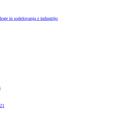
loge in sodelovanja z industrijo
3
21