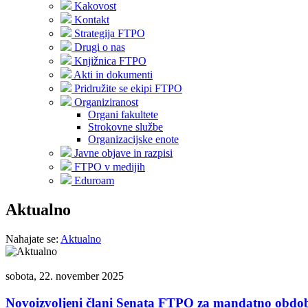
Kakovost
Kontakt
Strategija FTPO
Drugi o nas
Knjižnica FTPO
Akti in dokumenti
Pridružite se ekipi FTPO
Organiziranost
Organi fakultete
Strokovne službe
Organizacijske enote
Javne objave in razpisi
FTPO v medijih
Eduroam
Aktualno
Nahajate se:
Aktualno
sobota, 22. november 2025
Novoizvoljeni člani Senata FTPO za mandatno obdo