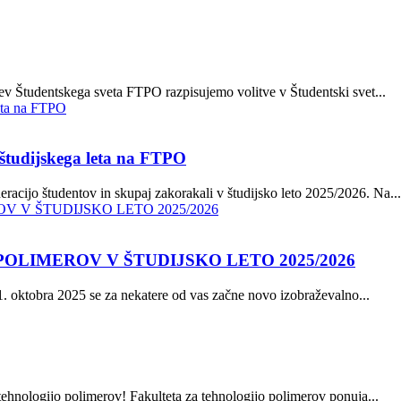
tev Študentskega sveta FTPO razpisujemo volitve v Študentski svet...
 študijskega leta na FTPO
racijo študentov in skupaj zakorakali v študijsko leto 2025/2026. Na...
OLIMEROV V ŠTUDIJSKO LETO 2025/2026
1. oktobra 2025 se za nekatere od vas začne novo izobraževalno...
tehnologijo polimerov! Fakulteta za tehnologijo polimerov ponuja...