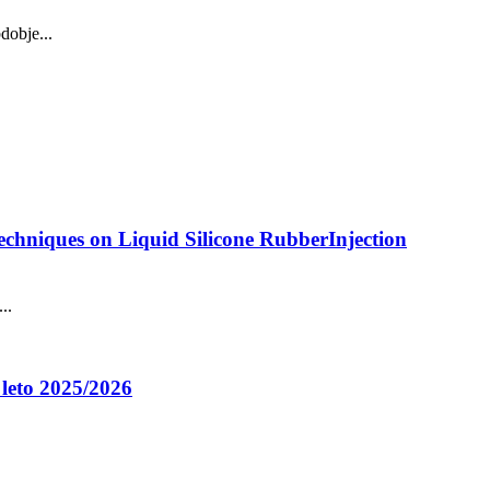
dobje...
chniques on Liquid Silicone RubberInjection
..
 leto 2025/2026