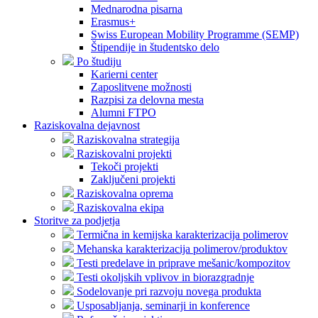
Mednarodna pisarna
Erasmus+
Swiss European Mobility Programme (SEMP)
Štipendije in študentsko delo
Po študiju
Karierni center
Zaposlitvene možnosti
Razpisi za delovna mesta
Alumni FTPO
Raziskovalna dejavnost
Raziskovalna strategija
Raziskovalni projekti
Tekoči projekti
Zaključeni projekti
Raziskovalna oprema
Raziskovalna ekipa
Storitve za podjetja
Termična in kemijska karakterizacija polimerov
Mehanska karakterizacija polimerov/produktov
Testi predelave in priprave mešanic/kompozitov
Testi okoljskih vplivov in biorazgradnje
Sodelovanje pri razvoju novega produkta
Usposabljanja, seminarji in konference