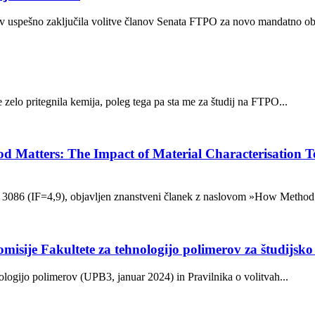
rov uspešno zaključila volitve članov Senata FTPO za novo mandatno ob
 zelo pritegnila kemija, poleg tega pa sta me za študij na FTPO...
Matters: The Impact of Material Characterisation Te
, 3086 (IF=4,9), objavljen znanstveni članek z naslovom »How Method.
misije Fakultete za tehnologijo polimerov za študijsko
nologijo polimerov (UPB3, januar 2024) in Pravilnika o volitvah...