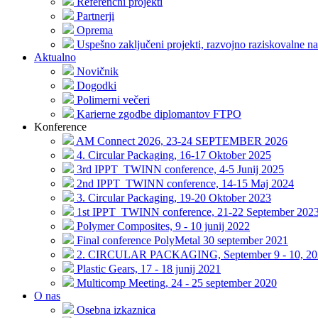
Referenčni projekti
Partnerji
Oprema
Uspešno zaključeni projekti, razvojno raziskovalne na
Aktualno
Novičnik
Dogodki
Polimerni večeri
Karierne zgodbe diplomantov FTPO
Konference
AM Connect 2026, 23-24 SEPTEMBER 2026
4. Circular Packaging, 16-17 Oktober 2025
3rd IPPT_TWINN conference, 4-5 Junij 2025
2nd IPPT_TWINN conference, 14-15 Maj 2024
3. Circular Packaging, 19-20 Oktober 2023
1st IPPT_TWINN conference, 21-22 September 202
Polymer Composites, 9 - 10 junij 2022
Final conference PolyMetal 30 september 2021
2. CIRCULAR PACKAGING, September 9 - 10, 20
Plastic Gears, 17 - 18 junij 2021
Multicomp Meeting, 24 - 25 september 2020
O nas
Osebna izkaznica