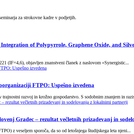
eminarja za strokovne kadre v podjetjih.
Integration of Polypyrrole, Graphene Oxide, and Silve
221 (IF=4,6), objavljen znanstveni članek z naslovom »Synergistic...
oorganizaciji FTPO: Uspešno izvedena
 trajnostni razvoj in krožno gospodarstvo. S sodobnim znanjem in razi
enj Gradec – rezultat večletnih prizadevanj in sodelo
PO) z veseljem sporoča, da so od letošnjega študijskega leta njeni...