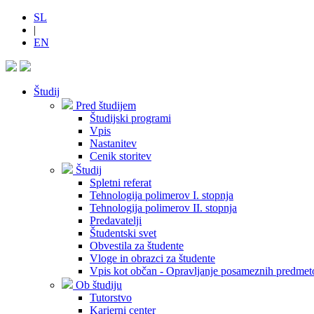
SL
|
EN
Študij
Pred študijem
Študijski programi
Vpis
Nastanitev
Cenik storitev
Študij
Spletni referat
Tehnologija polimerov I. stopnja
Tehnologija polimerov II. stopnja
Predavatelji
Študentski svet
Obvestila za študente
Vloge in obrazci za študente
Vpis kot občan - Opravljanje posameznih predmet
Ob študiju
Tutorstvo
Karierni center