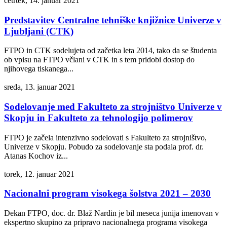
četrtek, 14. januar 2021
Predstavitev Centralne tehniške knjižnice Univerze v
Ljubljani (CTK)
FTPO in CTK sodelujeta od začetka leta 2014, tako da se študenta
ob vpisu na FTPO včlani v CTK in s tem pridobi dostop do
njihovega tiskanega...
sreda, 13. januar 2021
Sodelovanje med Fakulteto za strojništvo Univerze v
Skopju in Fakulteto za tehnologijo polimerov
FTPO je začela intenzivno sodelovati s Fakulteto za strojništvo,
Univerze v Skopju. Pobudo za sodelovanje sta podala prof. dr.
Atanas Kochov iz...
torek, 12. januar 2021
Nacionalni program visokega šolstva 2021 – 2030
Dekan FTPO, doc. dr. Blaž Nardin je bil meseca junija imenovan v
ekspertno skupino za pripravo nacionalnega programa visokega