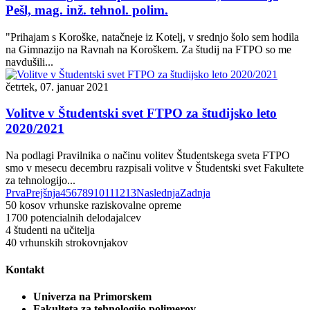
Pešl, mag. inž. tehnol. polim.
"Prihajam s Koroške, natačneje iz Kotelj, v srednjo šolo sem hodila
na Gimnazijo na Ravnah na Koroškem. Za študij na FTPO so me
navdušili...
četrtek, 07. januar 2021
Volitve v Študentski svet FTPO za študijsko leto
2020/2021
Na podlagi Pravilnika o načinu volitev Študentskega sveta FTPO
smo v mesecu decembru razpisali volitve v Študentski svet Fakultete
za tehnologijo...
Prva
Prejšnja
4
5
6
7
8
9
10
11
12
13
Naslednja
Zadnja
50
kosov vrhunske raziskovalne opreme
1700
potencialnih delodajalcev
4
študenti na učitelja
40
vrhunskih strokovnjakov
Kontakt
Univerza na Primorskem
Fakulteta za tehnologijo polimerov