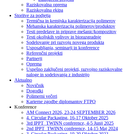
Raziskovalna oprema
Raziskovalna ekipa
Storitve za podjetja
Termična in kemijska karakterizacija polimerov
Mehanska karakterizacija polimerov/produktov
Testi predelave in priprave mešanic/kompozitov
Testi okoljskih vplivov in biorazgradnje
Sodelovanje pri razvoju novega produkta
Usposabljanja, seminarji in konference
Referenčni projekti
Partnerji
Oprema
Uspešno zaključeni projekti, razvojno raziskovalne
naloge in sodelovanja z industrijo
Aktualno
Novičnik
Dogodki
Polimerni večeri
Karierne zgodbe diplomantov FTPO
Konference
AM Connect 2026, 23-24 SEPTEMBER 2026
4. Circular Packaging, 16-17 Oktober 2025
3rd IPPT_TWINN conference, 4-5 Junij 2025
2nd IPPT_TWINN conference, 14-15 Maj 2024
3. Circular Packaging, 19-20 Oktober 2023