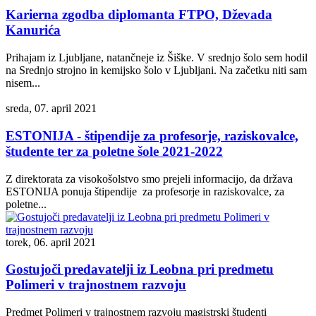
Karierna zgodba diplomanta FTPO, Dževada
Kanurića
Prihajam iz Ljubljane, natančneje iz Šiške. V srednjo šolo sem hodil
na Srednjo strojno in kemijsko šolo v Ljubljani. Na začetku niti sam
nisem...
sreda, 07. april 2021
ESTONIJA - štipendije za profesorje, raziskovalce,
študente ter za poletne šole 2021-2022
Z direktorata za visokošolstvo smo prejeli informacijo, da država
ESTONIJA ponuja štipendije za profesorje in raziskovalce, za
poletne...
torek, 06. april 2021
Gostujoči predavatelji iz Leobna pri predmetu
Polimeri v trajnostnem razvoju
Predmet Polimeri v trajnostnem razvoju magistrski študenti