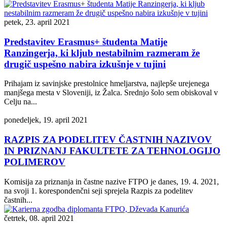
petek, 23. april 2021
Predstavitev Erasmus+ študenta Matije
Ranzingerja, ki kljub nestabilnim razmeram že
drugič uspešno nabira izkušnje v tujini
Prihajam iz savinjske prestolnice hmeljarstva, najlepše urejenega
manjšega mesta v Sloveniji, iz Žalca. Srednjo šolo sem obiskoval v
Celju na...
ponedeljek, 19. april 2021
RAZPIS ZA PODELITEV ČASTNIH NAZIVOV
IN PRIZNANJ FAKULTETE ZA TEHNOLOGIJO
POLIMEROV
Komisija za priznanja in častne nazive FTPO je danes, 19. 4. 2021,
na svoji 1. korespondenčni seji sprejela Razpis za podelitev
častnih...
četrtek, 08. april 2021