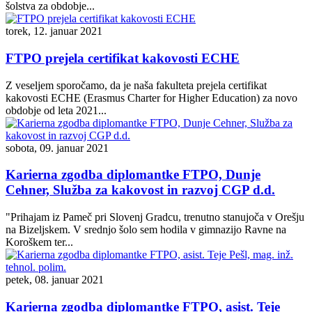
šolstva za obdobje...
torek, 12. januar 2021
FTPO prejela certifikat kakovosti ECHE
Z veseljem sporočamo, da je naša fakulteta prejela certifikat
kakovosti ECHE (Erasmus Charter for Higher Education) za novo
obdobje od leta 2021...
sobota, 09. januar 2021
Karierna zgodba diplomantke FTPO, Dunje
Cehner, Služba za kakovost in razvoj CGP d.d.
"Prihajam iz Pameč pri Slovenj Gradcu, trenutno stanujoča v Orešju
na Bizeljskem. V srednjo šolo sem hodila v gimnazijo Ravne na
Koroškem ter...
petek, 08. januar 2021
Karierna zgodba diplomantke FTPO, asist. Teje