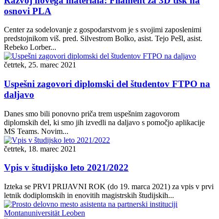
Razvoj novega materiala: Filament za 3D tisk na
osnovi PLA
Center za sodelovanje z gospodarstvom je s svojimi zaposlenimi
predstojnikom viš. pred. Silvestrom Bolko, asist. Tejo Pešl, asist.
Rebeko Lorber...
četrtek, 25. marec 2021
Uspešni zagovori diplomski del študentov FTPO na
daljavo
Danes smo bili ponovno priča trem uspešnim zagovorom
diplomskih del, ki smo jih izvedli na daljavo s pomočjo aplikacije
MS Teams. Novim...
četrtek, 18. marec 2021
Vpis v študijsko leto 2021/2022
Izteka se PRVI PRIJAVNI ROK (do 19. marca 2021) za vpis v prvi
letnik dodiplomskih in enovitih magistrskih študijskih...