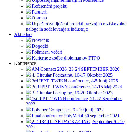
Usposabljanja, seminarji in konference
Referenčni projekti
Partnerji
Oprema
Uspešno zaključeni projekti, razvojno raziskovalne
naloge in sodelovanja z industrijo
Aktualno
Novičnik
Dogodki
Polimerni večeri
Karierne zgodbe diplomantov FTPO
Konference
AM Connect 2026, 23-24 SEPTEMBER 2026
4. Circular Packaging, 16-17 Oktober 2025
3rd IPPT_TWINN conference, 4-5 Junij 2025
2nd IPPT_TWINN conference, 14-15 Maj 2024
3. Circular Packaging, 19-20 Oktober 2023
1st IPPT_TWINN conference, 21-22 September
2023
Polymer Composites, 9 - 10 junij 2022
Final conference PolyMetal 30 september 2021
2. CIRCULAR PACKAGING, September 9 - 10,
2021