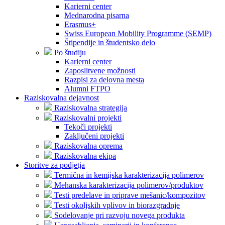
Karierni center
Mednarodna pisarna
Erasmus+
Swiss European Mobility Programme (SEMP)
Štipendije in študentsko delo
Po študiju
Karierni center
Zaposlitvene možnosti
Razpisi za delovna mesta
Alumni FTPO
Raziskovalna dejavnost
Raziskovalna strategija
Raziskovalni projekti
Tekoči projekti
Zaključeni projekti
Raziskovalna oprema
Raziskovalna ekipa
Storitve za podjetja
Termična in kemijska karakterizacija polimerov
Mehanska karakterizacija polimerov/produktov
Testi predelave in priprave mešanic/kompozitov
Testi okoljskih vplivov in biorazgradnje
Sodelovanje pri razvoju novega produkta