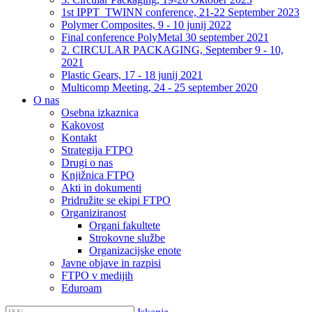
1st IPPT_TWINN conference, 21-22 September 2023
Polymer Composites, 9 - 10 junij 2022
Final conference PolyMetal 30 september 2021
2. CIRCULAR PACKAGING, September 9 - 10,
2021
Plastic Gears, 17 - 18 junij 2021
Multicomp Meeting, 24 - 25 september 2020
O nas
Osebna izkaznica
Kakovost
Kontakt
Strategija FTPO
Drugi o nas
Knjižnica FTPO
Akti in dokumenti
Pridružite se ekipi FTPO
Organiziranost
Organi fakultete
Strokovne službe
Organizacijske enote
Javne objave in razpisi
FTPO v medijih
Eduroam