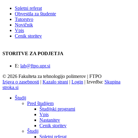
Spletni referat
Obvestila za študente
Tutorstvo
Novičnik
Vpis
Cenik storitev
STORITVE ZA PODJETJA
E:
lab@ftpo.upr.si
© 2026 Fakulteta za tehnologijo polimerov | FTPO
Izjava o zasebnosti
|
Kazalo strani
|
Login
|
Izvedba:
Skupina
stroka.si
Študij
Pred študijem
Študijski programi
Vpis
Nastanitev
Cenik storitev
Študij
Spletni referat