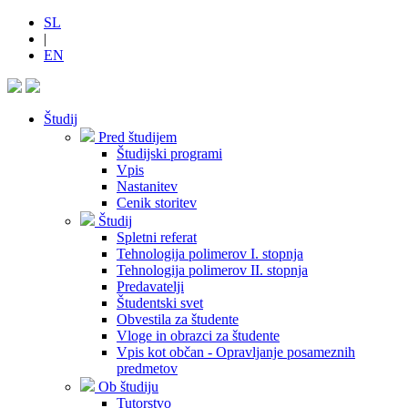
SL
|
EN
Študij
Pred študijem
Študijski programi
Vpis
Nastanitev
Cenik storitev
Študij
Spletni referat
Tehnologija polimerov I. stopnja
Tehnologija polimerov II. stopnja
Predavatelji
Študentski svet
Obvestila za študente
Vloge in obrazci za študente
Vpis kot občan - Opravljanje posameznih
predmetov
Ob študiju
Tutorstvo