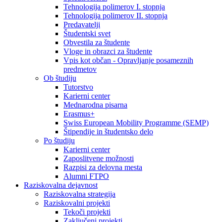
Tehnologija polimerov I. stopnja
Tehnologija polimerov II. stopnja
Predavatelji
Študentski svet
Obvestila za študente
Vloge in obrazci za študente
Vpis kot občan - Opravljanje posameznih
predmetov
Ob študiju
Tutorstvo
Karierni center
Mednarodna pisarna
Erasmus+
Swiss European Mobility Programme (SEMP)
Štipendije in študentsko delo
Po študiju
Karierni center
Zaposlitvene možnosti
Razpisi za delovna mesta
Alumni FTPO
Raziskovalna dejavnost
Raziskovalna strategija
Raziskovalni projekti
Tekoči projekti
Zaključeni projekti