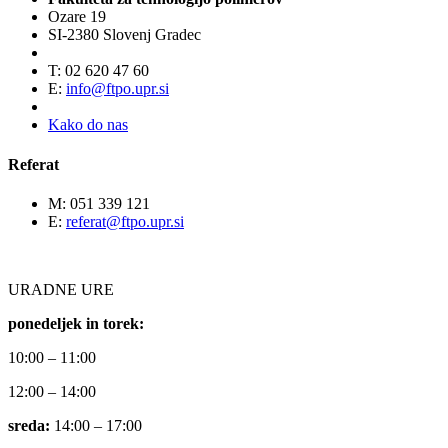
Ozare 19
SI-2380 Slovenj Gradec
T: 02 620 47 60
E:
info@ftpo.upr.si
Kako do nas
Referat
M: 051 339 121
E:
referat@ftpo.upr.si
URADNE URE
ponedeljek in torek:
10:00 – 11:00
12:00 – 14:00
sreda:
14:00 – 17:00