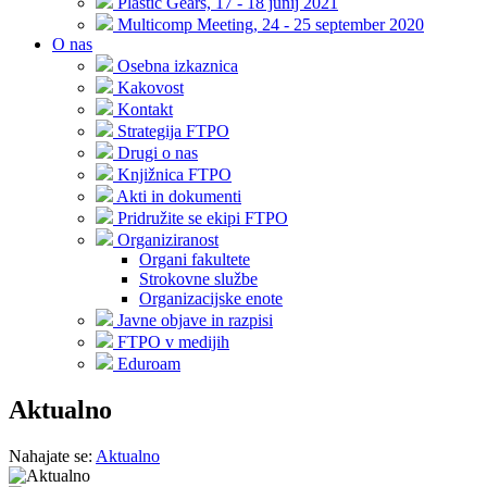
Plastic Gears, 17 - 18 junij 2021
Multicomp Meeting, 24 - 25 september 2020
O nas
Osebna izkaznica
Kakovost
Kontakt
Strategija FTPO
Drugi o nas
Knjižnica FTPO
Akti in dokumenti
Pridružite se ekipi FTPO
Organiziranost
Organi fakultete
Strokovne službe
Organizacijske enote
Javne objave in razpisi
FTPO v medijih
Eduroam
Aktualno
Nahajate se:
Aktualno