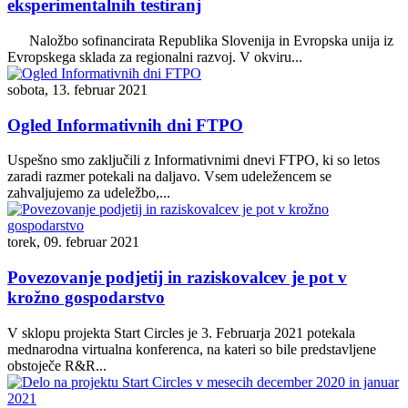
eksperimentalnih testiranj
Naložbo sofinancirata Republika Slovenija in Evropska unija iz
Evropskega sklada za regionalni razvoj. V okviru...
sobota, 13. februar 2021
Ogled Informativnih dni FTPO
Uspešno smo zaključili z Informativnimi dnevi FTPO, ki so letos
zaradi razmer potekali na daljavo. Vsem udeležencem se
zahvaljujemo za udeležbo,...
torek, 09. februar 2021
Povezovanje podjetij in raziskovalcev je pot v
krožno gospodarstvo
V sklopu projekta Start Circles je 3. Februarja 2021 potekala
mednarodna virtualna konferenca, na kateri so bile predstavljene
obstoječe R&R...