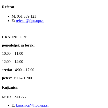
Referat
M: 051 339 121
E:
referat@ftpo.upr.si
URADNE URE
ponedeljek in torek:
10:00 – 11:00
12:00 – 14:00
sreda:
14:00 – 17:00
petek
: 9:00 – 11:00
Knjižnica
M: 031 249 722
E:
knjiznica@ftpo.upr.si