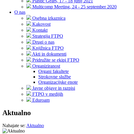
Plastic Gears, 17 - 18 junij 2021
Multicomp Meeting, 24 - 25 september 2020
O nas
Osebna izkaznica
Kakovost
Kontakt
Strategija FTPO
Drugi o nas
Knjižnica FTPO
Akti in dokumenti
Pridružite se ekipi FTPO
Organiziranost
Organi fakultete
Strokovne službe
Organizacijske enote
Javne objave in razpisi
FTPO v medijih
Eduroam
Aktualno
Nahajate se:
Aktualno