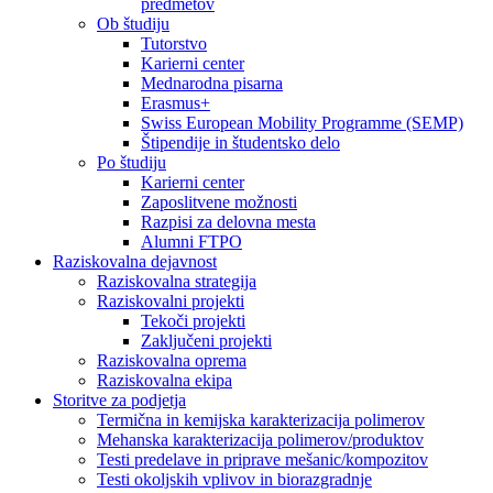
predmetov
Ob študiju
Tutorstvo
Karierni center
Mednarodna pisarna
Erasmus+
Swiss European Mobility Programme (SEMP)
Štipendije in študentsko delo
Po študiju
Karierni center
Zaposlitvene možnosti
Razpisi za delovna mesta
Alumni FTPO
Raziskovalna dejavnost
Raziskovalna strategija
Raziskovalni projekti
Tekoči projekti
Zaključeni projekti
Raziskovalna oprema
Raziskovalna ekipa
Storitve za podjetja
Termična in kemijska karakterizacija polimerov
Mehanska karakterizacija polimerov/produktov
Testi predelave in priprave mešanic/kompozitov
Testi okoljskih vplivov in biorazgradnje