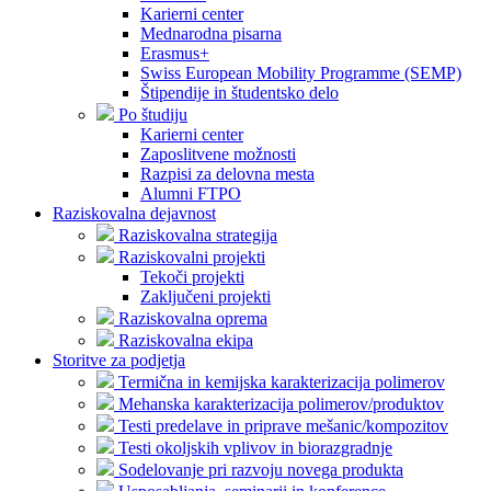
Karierni center
Mednarodna pisarna
Erasmus+
Swiss European Mobility Programme (SEMP)
Štipendije in študentsko delo
Po študiju
Karierni center
Zaposlitvene možnosti
Razpisi za delovna mesta
Alumni FTPO
Raziskovalna dejavnost
Raziskovalna strategija
Raziskovalni projekti
Tekoči projekti
Zaključeni projekti
Raziskovalna oprema
Raziskovalna ekipa
Storitve za podjetja
Termična in kemijska karakterizacija polimerov
Mehanska karakterizacija polimerov/produktov
Testi predelave in priprave mešanic/kompozitov
Testi okoljskih vplivov in biorazgradnje
Sodelovanje pri razvoju novega produkta