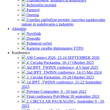
Usposabljanja, seminarji in konference
Referenčni projekti
Partnerji
Oprema
Uspešno zaključeni projekti, razvojno raziskovalne
naloge in sodelovanja z industrijo
Aktualno
Novičnik
Dogodki
Polimerni večeri
Karierne zgodbe diplomantov FTPO
Konference
AM Connect 2026, 23-24 SEPTEMBER 2026
4. Circular Packaging, 16-17 Oktober 2025
3rd IPPT_TWINN conference, 4-5 Junij 2025
2nd IPPT_TWINN conference, 14-15 Maj 2024
3. Circular Packaging, 19-20 Oktober 2023
1st IPPT_TWINN conference, 21-22 September
2023
Polymer Composites, 9 - 10 junij 2022
Final conference PolyMetal 30 september 2021
2. CIRCULAR PACKAGING, September 9 - 10,
2021