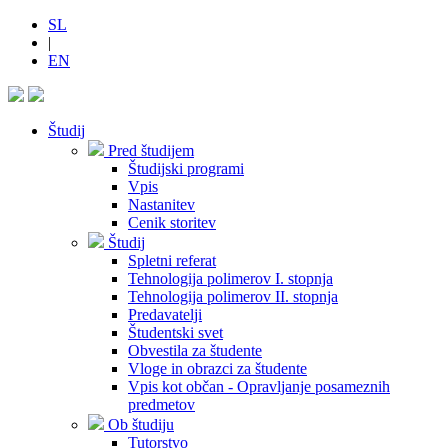
SL
|
EN
Študij
Pred študijem
Študijski programi
Vpis
Nastanitev
Cenik storitev
Študij
Spletni referat
Tehnologija polimerov I. stopnja
Tehnologija polimerov II. stopnja
Predavatelji
Študentski svet
Obvestila za študente
Vloge in obrazci za študente
Vpis kot občan - Opravljanje posameznih
predmetov
Ob študiju
Tutorstvo