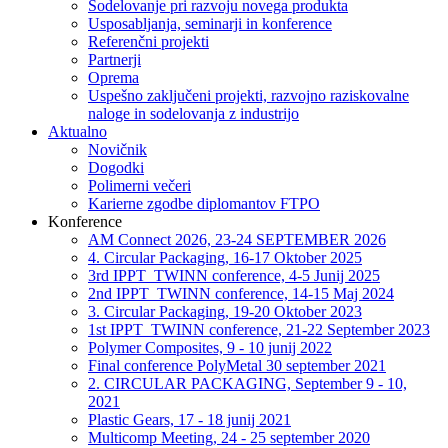
Sodelovanje pri razvoju novega produkta
Usposabljanja, seminarji in konference
Referenčni projekti
Partnerji
Oprema
Uspešno zaključeni projekti, razvojno raziskovalne
naloge in sodelovanja z industrijo
Aktualno
Novičnik
Dogodki
Polimerni večeri
Karierne zgodbe diplomantov FTPO
Konference
AM Connect 2026, 23-24 SEPTEMBER 2026
4. Circular Packaging, 16-17 Oktober 2025
3rd IPPT_TWINN conference, 4-5 Junij 2025
2nd IPPT_TWINN conference, 14-15 Maj 2024
3. Circular Packaging, 19-20 Oktober 2023
1st IPPT_TWINN conference, 21-22 September 2023
Polymer Composites, 9 - 10 junij 2022
Final conference PolyMetal 30 september 2021
2. CIRCULAR PACKAGING, September 9 - 10,
2021
Plastic Gears, 17 - 18 junij 2021
Multicomp Meeting, 24 - 25 september 2020