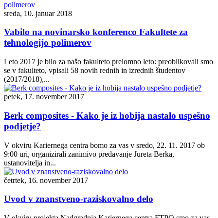
sreda, 10. januar 2018
Vabilo na novinarsko konferenco Fakultete za
tehnologijo polimerov
Leto 2017 je bilo za našo fakulteto prelomno leto: preoblikovali smo
se v fakulteto, vpisali 58 novih rednih in izrednih študentov
(2017/2018),...
petek, 17. november 2017
Berk composites - Kako je iz hobija nastalo uspešno
podjetje?
V okviru Kariernega centra bomo za vas v sredo, 22. 11. 2017 ob
9:00 uri, organizirali zanimivo predavanje Jureta Berka,
ustanovitelja in...
četrtek, 16. november 2017
Uvod v znanstveno-raziskovalno delo
V okviru projekta Nadgradnja Kariernega centra FTPO smo za vas