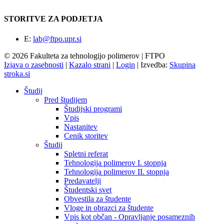
STORITVE ZA PODJETJA
E:
lab@ftpo.upr.si
© 2026 Fakulteta za tehnologijo polimerov | FTPO
Izjava o zasebnosti
|
Kazalo strani
|
Login
|
Izvedba:
Skupina
stroka.si
Študij
Pred študijem
Študijski programi
Vpis
Nastanitev
Cenik storitev
Študij
Spletni referat
Tehnologija polimerov I. stopnja
Tehnologija polimerov II. stopnja
Predavatelji
Študentski svet
Obvestila za študente
Vloge in obrazci za študente
Vpis kot občan - Opravljanje posameznih