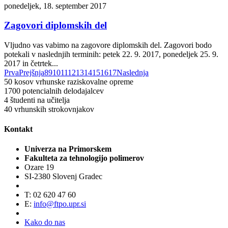
ponedeljek, 18. september 2017
Zagovori diplomskih del
Vljudno vas vabimo na zagovore diplomskih del. Zagovori bodo
potekali v naslednjih terminih: petek 22. 9. 2017, ponedeljek 25. 9.
2017 in četrtek...
Prva
Prejšnja
8
9
10
11
12
13
14
15
16
17
Naslednja
50
kosov vrhunske raziskovalne opreme
1700
potencialnih delodajalcev
4
študenti na učitelja
40
vrhunskih strokovnjakov
Kontakt
Univerza na Primorskem
Fakulteta za tehnologijo polimerov
Ozare 19
SI-2380 Slovenj Gradec
T: 02 620 47 60
E:
info@ftpo.upr.si
Kako do nas