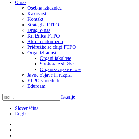
O nas
Osebna izkaznica
Kakovost
Kontakt
Strategija FTPO
Drugi o nas
Knjižnica FTPO
Akti in dokumenti
Pridružite se ekipi FTPO
Organiziranost
Organi fakultete
Strokovne službe
Organizacijske enote
Javne objave in razpisi
FTPO v medijih
Eduroam
Iskanje
Slovenščina
English