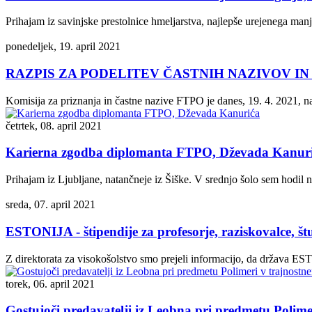
Prihajam iz savinjske prestolnice hmeljarstva, najlepše urejenega manj
ponedeljek, 19. april 2021
RAZPIS ZA PODELITEV ČASTNIH NAZIVOV I
Komisija za priznanja in častne nazive FTPO je danes, 19. 4. 2021, na 
četrtek, 08. april 2021
Karierna zgodba diplomanta FTPO, Dževada Kanur
Prihajam iz Ljubljane, natančneje iz Šiške. V srednjo šolo sem hodil n
sreda, 07. april 2021
ESTONIJA - štipendije za profesorje, raziskovalce, št
Z direktorata za visokošolstvo smo prejeli informacijo, da država EST
torek, 06. april 2021
Gostujoči predavatelji iz Leobna pri predmetu Polime