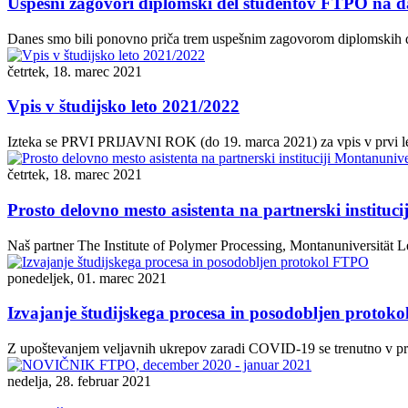
Uspešni zagovori diplomski del študentov FTPO na d
Danes smo bili ponovno priča trem uspešnim zagovorom diplomskih de
četrtek, 18. marec 2021
Vpis v študijsko leto 2021/2022
Izteka se PRVI PRIJAVNI ROK (do 19. marca 2021) za vpis v prvi letn
četrtek, 18. marec 2021
Prosto delovno mesto asistenta na partnerski instituc
Naš partner The Institute of Polymer Processing, Montanuniversität Le
ponedeljek, 01. marec 2021
Izvajanje študijskega procesa in posodobljen protok
Z upoštevanjem veljavnih ukrepov zaradi COVID-19 se trenutno v pros
nedelja, 28. februar 2021