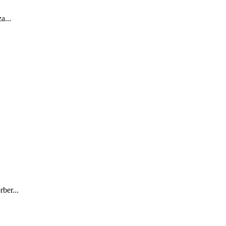
a...
ber...