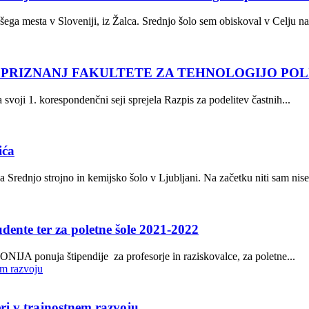
šega mesta v Sloveniji, iz Žalca. Srednjo šolo sem obiskoval v Celju na.
N PRIZNANJ FAKULTETE ZA TEHNOLOGIJO PO
svoji 1. korespondenčni seji sprejela Razpis za podelitev častnih...
ića
a Srednjo strojno in kemijsko šolo v Ljubljani. Na začetku niti sam nise
udente ter za poletne šole 2021-2022
ONIJA ponuja štipendije za profesorje in raziskovalce, za poletne...
ri v trajnostnem razvoju