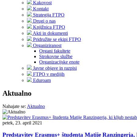
Kakovost
Kontakt
Strategija FTPO
Drugi o nas
Knjižnica FTPO
Akti in dokumenti
Pridružite se ekipi FTPO
Organiziranost
Organi fakultete
Strokovne službe
Organizacijske enote
Javne objave in razpisi
FTPO v medijih
Eduroam
Aktualno
Nahajate se:
Aktualno
petek, 23. april 2021
Predstavitev Erasmus+ študenta Matije Ranzingerja, k