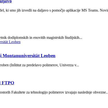
aljavo
l, ki smo jih izvedli na daljavo s pomočjo aplikacije MS Teams. Novi
ik dodiplomskih in enovitih magistrskih študijskih...
iji Montanuniversität Leoben
oben (Inštitut za predelavo polimerov, Univerza v...
ol FTPO
torih Fakultete za tehnologijo polimerov izvajajo naslednje obvezne..