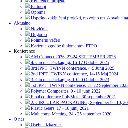
Referenčni projekti
Partnerji
Oprema
Uspešno zaključeni projekti, razvojno raziskovalne na
Aktualno
Novičnik
Dogodki
Polimerni večeri
Karierne zgodbe diplomantov FTPO
Konference
AM Connect 2026, 23-24 SEPTEMBER 2026
4. Circular Packaging, 16-17 Oktober 2025
3rd IPPT_TWINN conference, 4-5 Junij 2025
2nd IPPT_TWINN conference, 14-15 Maj 2024
3. Circular Packaging, 19-20 Oktober 2023
1st IPPT_TWINN conference, 21-22 September 202
Polymer Composites, 9 - 10 junij 2022
Final conference PolyMetal 30 september 2021
2. CIRCULAR PACKAGING, September 9 - 10, 20
Plastic Gears, 17 - 18 junij 2021
Multicomp Meeting, 24 - 25 september 2020
O nas
Osebna izkaznica