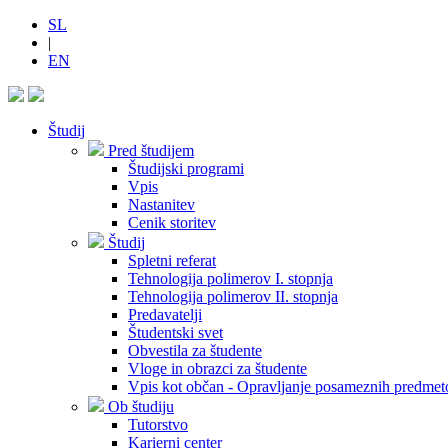
SL
|
EN
Študij
Pred študijem
Študijski programi
Vpis
Nastanitev
Cenik storitev
Študij
Spletni referat
Tehnologija polimerov I. stopnja
Tehnologija polimerov II. stopnja
Predavatelji
Študentski svet
Obvestila za študente
Vloge in obrazci za študente
Vpis kot občan - Opravljanje posameznih predmet
Ob študiju
Tutorstvo
Karierni center