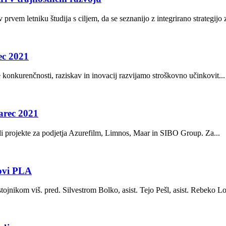
rvem letniku študija s ciljem, da se seznanijo z integrirano strategijo z
ec 2021
onkurenčnosti, raziskav in inovacij razvijamo stroškovno učinkovit...
marec 2021
li projekte za podjetja Azurefilm, Limnos, Maar in SIBO Group. Za...
novi PLA
ojnikom viš. pred. Silvestrom Bolko, asist. Tejo Pešl, asist. Rebeko Lor