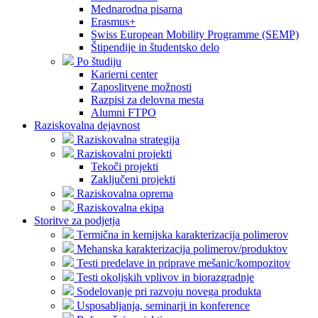
Mednarodna pisarna
Erasmus+
Swiss European Mobility Programme (SEMP)
Štipendije in študentsko delo
Po študiju
Karierni center
Zaposlitvene možnosti
Razpisi za delovna mesta
Alumni FTPO
Raziskovalna dejavnost
Raziskovalna strategija
Raziskovalni projekti
Tekoči projekti
Zaključeni projekti
Raziskovalna oprema
Raziskovalna ekipa
Storitve za podjetja
Termična in kemijska karakterizacija polimerov
Mehanska karakterizacija polimerov/produktov
Testi predelave in priprave mešanic/kompozitov
Testi okoljskih vplivov in biorazgradnje
Sodelovanje pri razvoju novega produkta
Usposabljanja, seminarji in konference