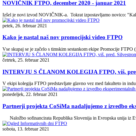
NOVIČNIK FTPO, december 2020 - januar 2021
Izšel je novi izvod NOVIČNIK-a. Tokrat izpostavljamo novico: "Kako
petek, 26. februar 2021
Kako je nastal naš nov promocijski video FTPO
Vse skupaj se je začelo s timskim sestankom ekipe Promocije FTPO (za
četrtek, 25. februar 2021
INTERVJU S ČLANOM KOLEGIJA FTPO, viš. pred. Si
V ekipi kolegija FTPO predstavljate glavno vez med fakulteto in indu
ponedeljek, 22. februar 2021
Partnerji projekta CoSiMa nadaljujemo z izvedbo eks
Naložbo sofinancirata Republika Slovenija in Evropska unija iz Evr
sobota, 13. februar 2021