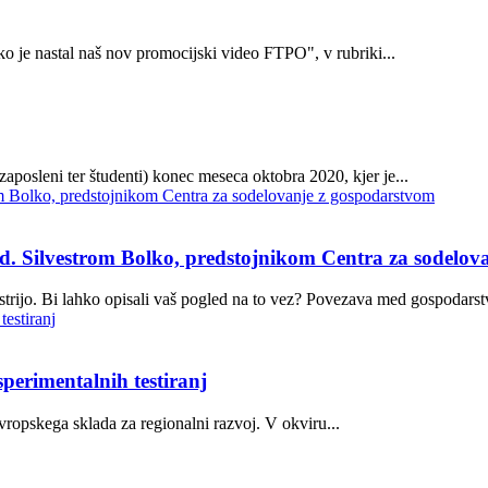
 je nastal naš nov promocijski video FTPO", v rubriki...
posleni ter študenti) konec meseca oktobra 2020, kjer je...
lvestrom Bolko, predstojnikom Centra za sodelova
strijo. Bi lahko opisali vaš pogled na to vez? Povezava med gospodarst
perimentalnih testiranj
opskega sklada za regionalni razvoj. V okviru...