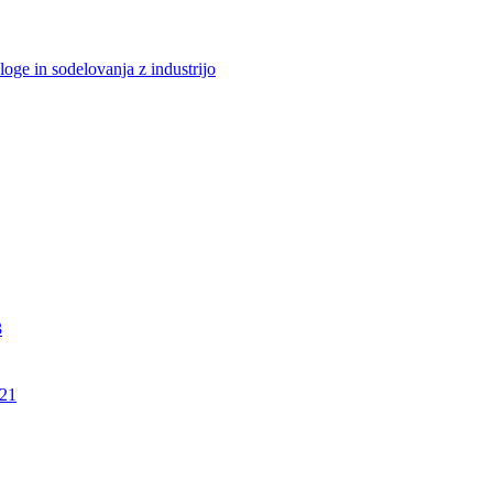
loge in sodelovanja z industrijo
3
21