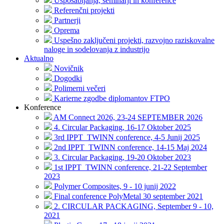
Usposabljanja, seminarji in konference
Referenčni projekti
Partnerji
Oprema
Uspešno zaključeni projekti, razvojno raziskovalne
naloge in sodelovanja z industrijo
Aktualno
Novičnik
Dogodki
Polimerni večeri
Karierne zgodbe diplomantov FTPO
Konference
AM Connect 2026, 23-24 SEPTEMBER 2026
4. Circular Packaging, 16-17 Oktober 2025
3rd IPPT_TWINN conference, 4-5 Junij 2025
2nd IPPT_TWINN conference, 14-15 Maj 2024
3. Circular Packaging, 19-20 Oktober 2023
1st IPPT_TWINN conference, 21-22 September
2023
Polymer Composites, 9 - 10 junij 2022
Final conference PolyMetal 30 september 2021
2. CIRCULAR PACKAGING, September 9 - 10,
2021