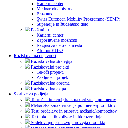
Karierni center
Mednarodna pisarna
Erasmus+
Swiss European Mobility Programme (SEMP)
Štipendije in študentsko delo
Po študiju
Karierni center
Zaposlitvene možnosti
Razpisi za delovna mesta
Alumni FTPO
Raziskovalna dejavnost
Raziskovalna strategija
Raziskovalni projekti
Tekoči projekti
Zaključeni projekti
Raziskovalna oprema
Raziskovalna ekipa
Storitve za podjetja
Termična in kemijska karakterizacija polimerov
Mehanska karakterizacija polimerov/produktov
Testi predelave in priprave mešanic/kompozitov
Testi okoljskih vplivov in biorazgradnje
Sodelovanje pri razvoju novega produkta