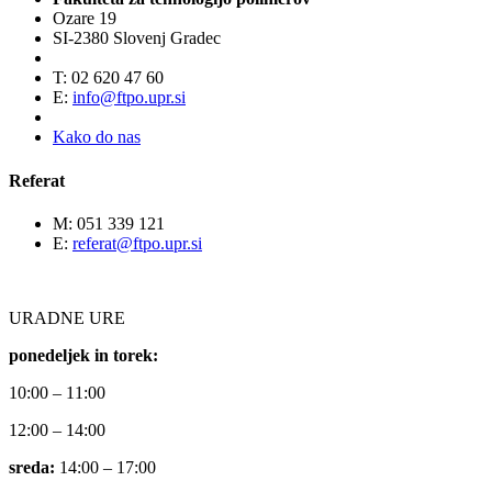
Ozare 19
SI-2380 Slovenj Gradec
T: 02 620 47 60
E:
info@ftpo.upr.si
Kako do nas
Referat
M: 051 339 121
E:
referat@ftpo.upr.si
URADNE URE
ponedeljek in torek:
10:00 – 11:00
12:00 – 14:00
sreda:
14:00 – 17:00