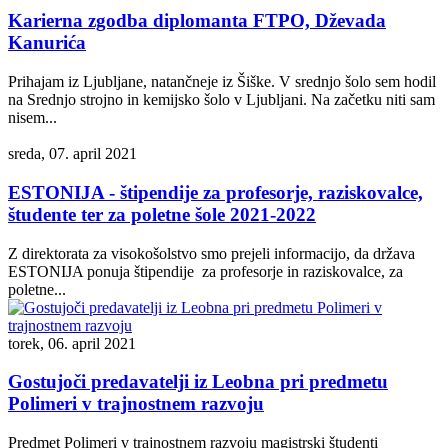
Karierna zgodba diplomanta FTPO, Dževada
Kanurića
Prihajam iz Ljubljane, natančneje iz Šiške. V srednjo šolo sem hodil
na Srednjo strojno in kemijsko šolo v Ljubljani. Na začetku niti sam
nisem...
sreda, 07. april 2021
ESTONIJA - štipendije za profesorje, raziskovalce,
študente ter za poletne šole 2021-2022
Z direktorata za visokošolstvo smo prejeli informacijo, da država
ESTONIJA ponuja štipendije za profesorje in raziskovalce, za
poletne...
torek, 06. april 2021
Gostujoči predavatelji iz Leobna pri predmetu
Polimeri v trajnostnem razvoju
Predmet Polimeri v trajnostnem razvoju magistrski študenti