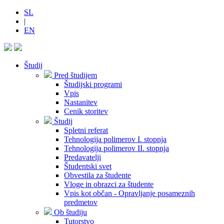
SL
|
EN
Študij
Pred študijem
Študijski programi
Vpis
Nastanitev
Cenik storitev
Študij
Spletni referat
Tehnologija polimerov I. stopnja
Tehnologija polimerov II. stopnja
Predavatelji
Študentski svet
Obvestila za študente
Vloge in obrazci za študente
Vpis kot občan - Opravljanje posameznih
predmetov
Ob študiju
Tutorstvo