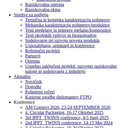
Raziskovalna oprema
Raziskovalna ekipa
Storitve za podjetja
Termična in kemijska karakterizacija polimerov
Mehanska karakterizacija polimerov/produktov
Testi predelave in priprave mešanic/kompozitov
Testi okoljskih vplivov in biorazgradnje
Sodelovanje pri razvoju novega produkta
Usposabljanja, seminarji in konference
Referenčni projekti
Partnerji
Oprema
Uspešno zaključeni projekti, razvojno raziskovalne
naloge in sodelovanja z industrijo
Aktualno
Novičnik
Dogodki
Polimerni večeri
Karierne zgodbe diplomantov FTPO
Konference
AM Connect 2026, 23-24 SEPTEMBER 2026
4. Circular Packaging, 16-17 Oktober 2025
3rd IPPT_TWINN conference, 4-5 Junij 2025
2nd IPPT_TWINN conference, 14-15 Maj 2024
3. Circular Packaging, 19-20 Oktober 2023