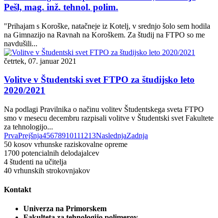
Pešl, mag. inž. tehnol. polim.
"Prihajam s Koroške, natačneje iz Kotelj, v srednjo šolo sem hodila
na Gimnazijo na Ravnah na Koroškem. Za študij na FTPO so me
navdušili...
četrtek, 07. januar 2021
Volitve v Študentski svet FTPO za študijsko leto
2020/2021
Na podlagi Pravilnika o načinu volitev Študentskega sveta FTPO
smo v mesecu decembru razpisali volitve v Študentski svet Fakultete
za tehnologijo...
Prva
Prejšnja
4
5
6
7
8
9
10
11
12
13
Naslednja
Zadnja
50
kosov vrhunske raziskovalne opreme
1700
potencialnih delodajalcev
4
študenti na učitelja
40
vrhunskih strokovnjakov
Kontakt
Univerza na Primorskem
Fakulteta za tehnologijo polimerov