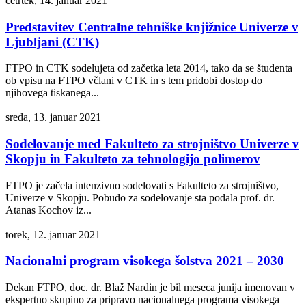
četrtek, 14. januar 2021
Predstavitev Centralne tehniške knjižnice Univerze v
Ljubljani (CTK)
FTPO in CTK sodelujeta od začetka leta 2014, tako da se študenta
ob vpisu na FTPO včlani v CTK in s tem pridobi dostop do
njihovega tiskanega...
sreda, 13. januar 2021
Sodelovanje med Fakulteto za strojništvo Univerze v
Skopju in Fakulteto za tehnologijo polimerov
FTPO je začela intenzivno sodelovati s Fakulteto za strojništvo,
Univerze v Skopju. Pobudo za sodelovanje sta podala prof. dr.
Atanas Kochov iz...
torek, 12. januar 2021
Nacionalni program visokega šolstva 2021 – 2030
Dekan FTPO, doc. dr. Blaž Nardin je bil meseca junija imenovan v
ekspertno skupino za pripravo nacionalnega programa visokega