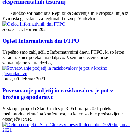
eksperimentalnih testiranj
Naložbo sofinancirata Republika Slovenija in Evropska unija iz
Evropskega sklada za regionalni razvoj. V okviru...
sobota, 13. februar 2021
Ogled Informativnih dni FTPO
Uspešno smo zaključili z Informativnimi dnevi FTPO, ki so letos
zaradi razmer potekali na daljavo. Vsem udeležencem se
zahvaljujemo za udeležbo,...
torek, 09. februar 2021
Povezovanje podjetij in raziskovalcev je pot v
krožno gospodarstvo
V sklopu projekta Start Circles je 3. Februarja 2021 potekala
mednarodna virtualna konferenca, na kateri so bile predstavljene
obstoječe R&R...