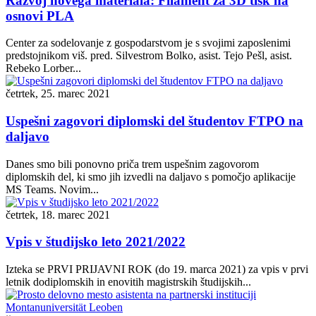
Razvoj novega materiala: Filament za 3D tisk na
osnovi PLA
Center za sodelovanje z gospodarstvom je s svojimi zaposlenimi
predstojnikom viš. pred. Silvestrom Bolko, asist. Tejo Pešl, asist.
Rebeko Lorber...
četrtek, 25. marec 2021
Uspešni zagovori diplomski del študentov FTPO na
daljavo
Danes smo bili ponovno priča trem uspešnim zagovorom
diplomskih del, ki smo jih izvedli na daljavo s pomočjo aplikacije
MS Teams. Novim...
četrtek, 18. marec 2021
Vpis v študijsko leto 2021/2022
Izteka se PRVI PRIJAVNI ROK (do 19. marca 2021) za vpis v prvi
letnik dodiplomskih in enovitih magistrskih študijskih...