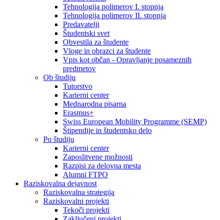
Tehnologija polimerov I. stopnja
Tehnologija polimerov II. stopnja
Predavatelji
Študentski svet
Obvestila za študente
Vloge in obrazci za študente
Vpis kot občan - Opravljanje posameznih
predmetov
Ob študiju
Tutorstvo
Karierni center
Mednarodna pisarna
Erasmus+
Swiss European Mobility Programme (SEMP)
Štipendije in študentsko delo
Po študiju
Karierni center
Zaposlitvene možnosti
Razpisi za delovna mesta
Alumni FTPO
Raziskovalna dejavnost
Raziskovalna strategija
Raziskovalni projekti
Tekoči projekti
Zaključeni projekti