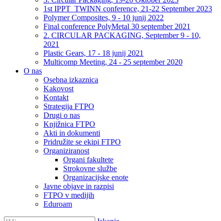
1st IPPT_TWINN conference, 21-22 September 2023
Polymer Composites, 9 - 10 junij 2022
Final conference PolyMetal 30 september 2021
2. CIRCULAR PACKAGING, September 9 - 10,
2021
Plastic Gears, 17 - 18 junij 2021
Multicomp Meeting, 24 - 25 september 2020
O nas
Osebna izkaznica
Kakovost
Kontakt
Strategija FTPO
Drugi o nas
Knjižnica FTPO
Akti in dokumenti
Pridružite se ekipi FTPO
Organiziranost
Organi fakultete
Strokovne službe
Organizacijske enote
Javne objave in razpisi
FTPO v medijih
Eduroam