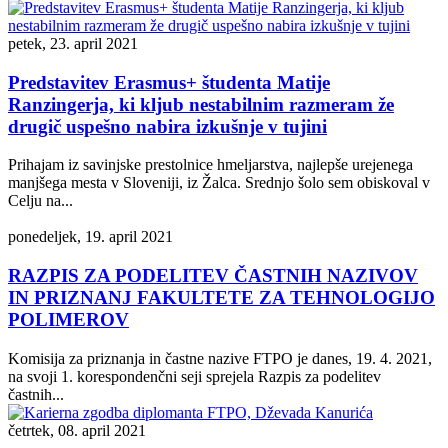
petek, 23. april 2021
Predstavitev Erasmus+ študenta Matije
Ranzingerja, ki kljub nestabilnim razmeram že
drugič uspešno nabira izkušnje v tujini
Prihajam iz savinjske prestolnice hmeljarstva, najlepše urejenega
manjšega mesta v Sloveniji, iz Žalca. Srednjo šolo sem obiskoval v
Celju na...
ponedeljek, 19. april 2021
RAZPIS ZA PODELITEV ČASTNIH NAZIVOV
IN PRIZNANJ FAKULTETE ZA TEHNOLOGIJO
POLIMEROV
Komisija za priznanja in častne nazive FTPO je danes, 19. 4. 2021,
na svoji 1. korespondenčni seji sprejela Razpis za podelitev
častnih...
četrtek, 08. april 2021