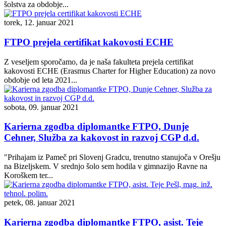
šolstva za obdobje...
torek, 12. januar 2021
FTPO prejela certifikat kakovosti ECHE
Z veseljem sporočamo, da je naša fakulteta prejela certifikat
kakovosti ECHE (Erasmus Charter for Higher Education) za novo
obdobje od leta 2021...
sobota, 09. januar 2021
Karierna zgodba diplomantke FTPO, Dunje
Cehner, Služba za kakovost in razvoj CGP d.d.
"Prihajam iz Pameč pri Slovenj Gradcu, trenutno stanujoča v Orešju
na Bizeljskem. V srednjo šolo sem hodila v gimnazijo Ravne na
Koroškem ter...
petek, 08. januar 2021
Karierna zgodba diplomantke FTPO, asist. Teje