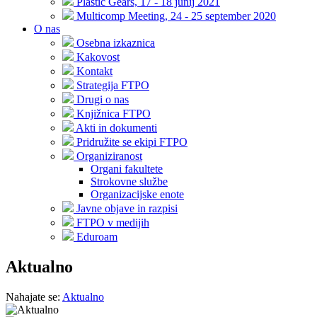
Plastic Gears, 17 - 18 junij 2021
Multicomp Meeting, 24 - 25 september 2020
O nas
Osebna izkaznica
Kakovost
Kontakt
Strategija FTPO
Drugi o nas
Knjižnica FTPO
Akti in dokumenti
Pridružite se ekipi FTPO
Organiziranost
Organi fakultete
Strokovne službe
Organizacijske enote
Javne objave in razpisi
FTPO v medijih
Eduroam
Aktualno
Nahajate se:
Aktualno