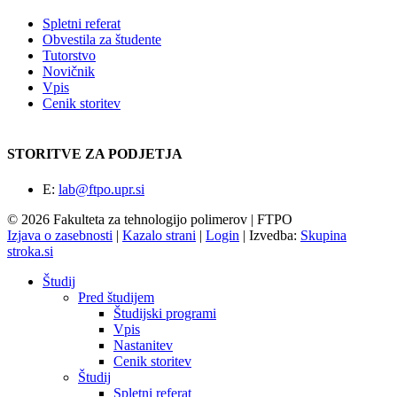
Spletni referat
Obvestila za študente
Tutorstvo
Novičnik
Vpis
Cenik storitev
STORITVE ZA PODJETJA
E:
lab@ftpo.upr.si
© 2026 Fakulteta za tehnologijo polimerov | FTPO
Izjava o zasebnosti
|
Kazalo strani
|
Login
|
Izvedba:
Skupina
stroka.si
Študij
Pred študijem
Študijski programi
Vpis
Nastanitev
Cenik storitev
Študij
Spletni referat