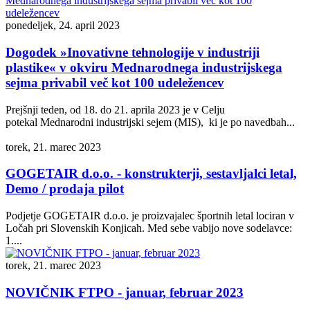
ponedeljek, 24. april 2023
Dogodek »Inovativne tehnologije v industriji
plastike« v okviru Mednarodnega industrijskega
sejma privabil več kot 100 udeležencev
Prejšnji teden, od 18. do 21. aprila 2023 je v Celju
potekal Mednarodni industrijski sejem (MIS), ki je po navedbah...
torek, 21. marec 2023
GOGETAIR d.o.o. - konstrukterji, sestavljalci letal,
Demo / prodaja pilot
Podjetje GOGETAIR d.o.o. je proizvajalec športnih letal lociran v
Ločah pri Slovenskih Konjicah. Med sebe vabijo nove sodelavce:
1....
torek, 21. marec 2023
NOVIČNIK FTPO - januar, februar 2023