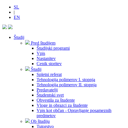
SL
|
EN
Študij
Pred študijem
Študijski programi
Vpis
Nastanitev
Cenik storitev
Študij
Spletni referat
Tehnologija polimerov I. stopnja
Tehnologija polimerov II. stopnja
Predavatelji
Študentski svet
Obvestila za študente
Vloge in obrazci za študente
Vpis kot občan - Opravljanje posameznih
predmetov
Ob študiju
Tutorstvo