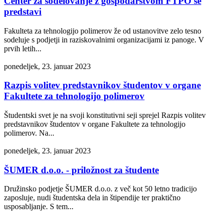
Center za sodelovanje z gospodarstvom FTPO se
predstavi
Fakulteta za tehnologijo polimerov že od ustanovitve zelo tesno
sodeluje s podjetji in raziskovalnimi organizacijami iz panoge. V
prvih letih...
ponedeljek, 23. januar 2023
Razpis volitev predstavnikov študentov v organe
Fakultete za tehnologijo polimerov
Študentski svet je na svoji konstitutivni seji sprejel Razpis volitev
predstavnikov študentov v organe Fakultete za tehnologijo
polimerov. Na...
ponedeljek, 23. januar 2023
ŠUMER d.o.o. - priložnost za študente
Družinsko podjetje ŠUMER d.o.o. z več kot 50 letno tradicijo
zaposluje, nudi študentska dela in štipendije ter praktično
usposabljanje. S tem...