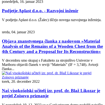
ponedeljek, 16. januar 2023
Podjetje Aplast d.o.o. - Razvojni inženir
V podjetju Aplast d.o.o. (Žalec) iščejo novega razvojnega inženirja.
sreda, 04. januar 2023
Objava znanstvenega članka z naslovom »Material
Analysis of the Remains of a Wooden Chest from the
4th Century and a Proposal for Its Reconstruction«
V decembru smo skupaj s Fakulteto za strojništvo Univerze v
Mariboru objavili članek v reviji “Materials” (IF = 3,748). Avtorji
članka...
torek, 20. december 2022
Naš visokošolski učitelj izr. prof. dr. Blaž Likozar je
prejel Zoisovo priznanje
V ponedeljek 19. 12. 2022 so v Cankarjevem domu podelili najvišje