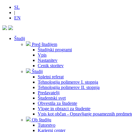
SL
|
EN
Študij
Pred študijem
Študijski programi
Vpis
Nastanitev
Cenik storitev
Študij
Spletni referat
Tehnologija polimerov I. stopnja
Tehnologija polimerov II. stopnja
Predavatelji
Študentski svet
Obvestila za študente
Vloge in obrazci za študente
Vpis kot občan - Opravljanje posameznih predmet
Ob študiju
Tutorstvo
Karierni center