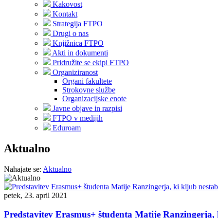
Kakovost
Kontakt
Strategija FTPO
Drugi o nas
Knjižnica FTPO
Akti in dokumenti
Pridružite se ekipi FTPO
Organiziranost
Organi fakultete
Strokovne službe
Organizacijske enote
Javne objave in razpisi
FTPO v medijih
Eduroam
Aktualno
Nahajate se:
Aktualno
petek, 23. april 2021
Predstavitev Erasmus+ študenta Matije Ranzingerja, k