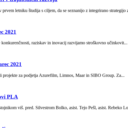
rvem letniku študija s ciljem, da se seznanijo z integrirano strategijo z
ec 2021
onkurenčnosti, raziskav in inovacij razvijamo stroškovno učinkovit...
marec 2021
li projekte za podjetja Azurefilm, Limnos, Maar in SIBO Group. Za...
novi PLA
ojnikom viš. pred. Silvestrom Bolko, asist. Tejo Pešl, asist. Rebeko Lor