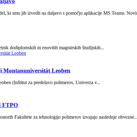
aljavo
l, ki smo jih izvedli na daljavo s pomočjo aplikacije MS Teams. Novi
ik dodiplomskih in enovitih magistrskih študijskih...
iji Montanuniversität Leoben
oben (Inštitut za predelavo polimerov, Univerza v...
ol FTPO
torih Fakultete za tehnologijo polimerov izvajajo naslednje obvezne..