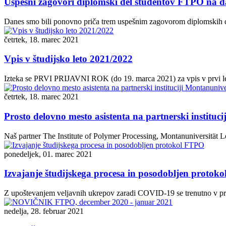
Uspešni zagovori diplomski del študentov FTPO na d
Danes smo bili ponovno priča trem uspešnim zagovorom diplomskih de
četrtek, 18. marec 2021
Vpis v študijsko leto 2021/2022
Izteka se PRVI PRIJAVNI ROK (do 19. marca 2021) za vpis v prvi letn
četrtek, 18. marec 2021
Prosto delovno mesto asistenta na partnerski instituc
Naš partner The Institute of Polymer Processing, Montanuniversität Le
ponedeljek, 01. marec 2021
Izvajanje študijskega procesa in posodobljen protok
Z upoštevanjem veljavnih ukrepov zaradi COVID-19 se trenutno v pros
nedelja, 28. februar 2021