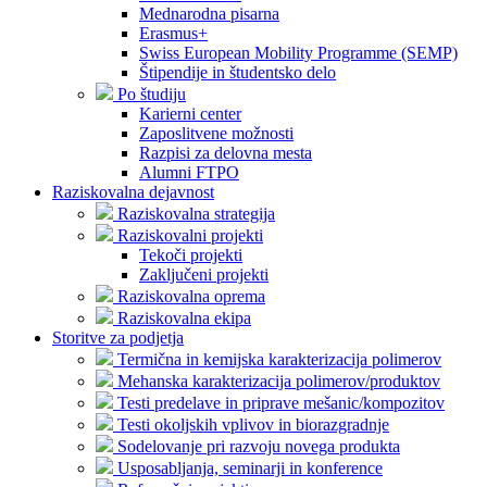
Mednarodna pisarna
Erasmus+
Swiss European Mobility Programme (SEMP)
Štipendije in študentsko delo
Po študiju
Karierni center
Zaposlitvene možnosti
Razpisi za delovna mesta
Alumni FTPO
Raziskovalna dejavnost
Raziskovalna strategija
Raziskovalni projekti
Tekoči projekti
Zaključeni projekti
Raziskovalna oprema
Raziskovalna ekipa
Storitve za podjetja
Termična in kemijska karakterizacija polimerov
Mehanska karakterizacija polimerov/produktov
Testi predelave in priprave mešanic/kompozitov
Testi okoljskih vplivov in biorazgradnje
Sodelovanje pri razvoju novega produkta
Usposabljanja, seminarji in konference