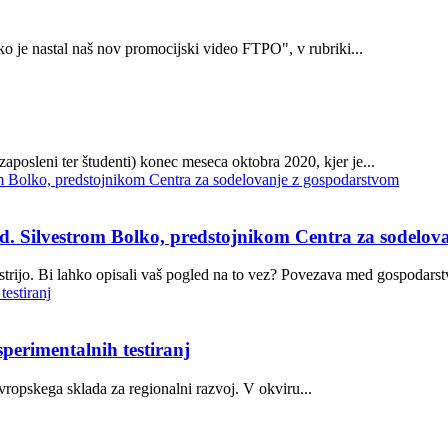
 je nastal naš nov promocijski video FTPO", v rubriki...
posleni ter študenti) konec meseca oktobra 2020, kjer je...
lvestrom Bolko, predstojnikom Centra za sodelova
strijo. Bi lahko opisali vaš pogled na to vez? Povezava med gospodarst
perimentalnih testiranj
opskega sklada za regionalni razvoj. V okviru...