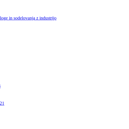
loge in sodelovanja z industrijo
3
21