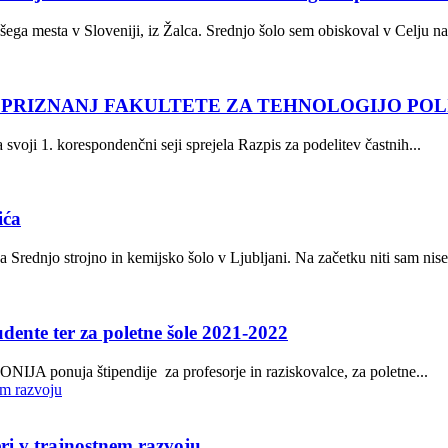
šega mesta v Sloveniji, iz Žalca. Srednjo šolo sem obiskoval v Celju na.
N PRIZNANJ FAKULTETE ZA TEHNOLOGIJO PO
svoji 1. korespondenčni seji sprejela Razpis za podelitev častnih...
ića
a Srednjo strojno in kemijsko šolo v Ljubljani. Na začetku niti sam nise
udente ter za poletne šole 2021-2022
ONIJA ponuja štipendije za profesorje in raziskovalce, za poletne...
ri v trajnostnem razvoju