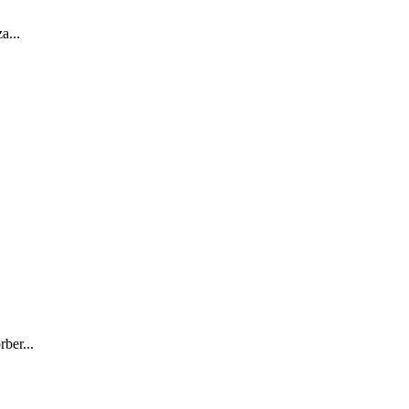
a...
ber...