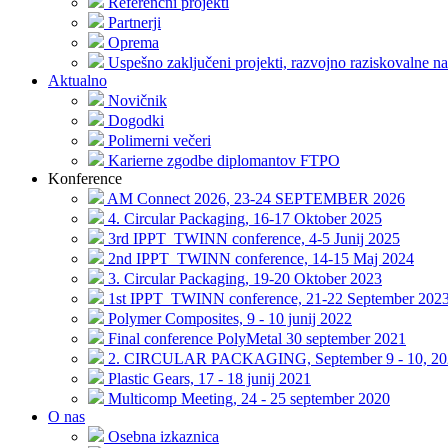
Referenčni projekti
Partnerji
Oprema
Uspešno zaključeni projekti, razvojno raziskovalne na
Aktualno
Novičnik
Dogodki
Polimerni večeri
Karierne zgodbe diplomantov FTPO
Konference
AM Connect 2026, 23-24 SEPTEMBER 2026
4. Circular Packaging, 16-17 Oktober 2025
3rd IPPT_TWINN conference, 4-5 Junij 2025
2nd IPPT_TWINN conference, 14-15 Maj 2024
3. Circular Packaging, 19-20 Oktober 2023
1st IPPT_TWINN conference, 21-22 September 202
Polymer Composites, 9 - 10 junij 2022
Final conference PolyMetal 30 september 2021
2. CIRCULAR PACKAGING, September 9 - 10, 20
Plastic Gears, 17 - 18 junij 2021
Multicomp Meeting, 24 - 25 september 2020
O nas
Osebna izkaznica