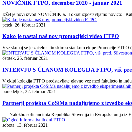
NOVIČNIK FTPO, december 2020 - januar 2021
Izšel je novi izvod NOVIČNIK-a. Tokrat izpostavljamo novico: "Kako
petek, 26. februar 2021
Kako je nastal naš nov promocijski video FTPO
Vse skupaj se je začelo s timskim sestankom ekipe Promocije FTPO (za
četrtek, 25. februar 2021
INTERVJU S ČLANOM KOLEGIJA FTPO, viš. pred. Si
V ekipi kolegija FTPO predstavljate glavno vez med fakulteto in indu
ponedeljek, 22. februar 2021
Partnerji projekta CoSiMa nadaljujemo z izvedbo eks
Naložbo sofinancirata Republika Slovenija in Evropska unija iz Evr
sobota, 13. februar 2021