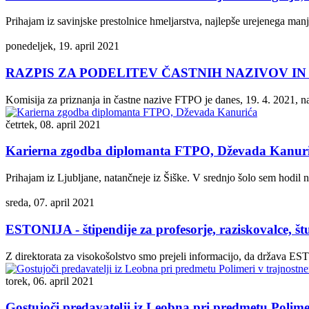
Prihajam iz savinjske prestolnice hmeljarstva, najlepše urejenega manj
ponedeljek, 19. april 2021
RAZPIS ZA PODELITEV ČASTNIH NAZIVOV I
Komisija za priznanja in častne nazive FTPO je danes, 19. 4. 2021, na 
četrtek, 08. april 2021
Karierna zgodba diplomanta FTPO, Dževada Kanur
Prihajam iz Ljubljane, natančneje iz Šiške. V srednjo šolo sem hodil n
sreda, 07. april 2021
ESTONIJA - štipendije za profesorje, raziskovalce, št
Z direktorata za visokošolstvo smo prejeli informacijo, da država EST
torek, 06. april 2021
Gostujoči predavatelji iz Leobna pri predmetu Polime