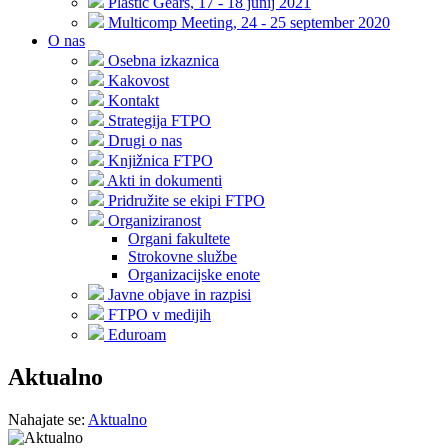
Plastic Gears, 17 - 18 junij 2021
Multicomp Meeting, 24 - 25 september 2020
O nas
Osebna izkaznica
Kakovost
Kontakt
Strategija FTPO
Drugi o nas
Knjižnica FTPO
Akti in dokumenti
Pridružite se ekipi FTPO
Organiziranost
Organi fakultete
Strokovne službe
Organizacijske enote
Javne objave in razpisi
FTPO v medijih
Eduroam
Aktualno
Nahajate se:
Aktualno