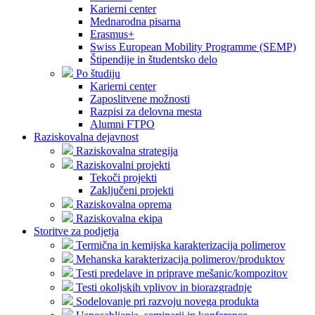
Karierni center
Mednarodna pisarna
Erasmus+
Swiss European Mobility Programme (SEMP)
Štipendije in študentsko delo
Po študiju
Karierni center
Zaposlitvene možnosti
Razpisi za delovna mesta
Alumni FTPO
Raziskovalna dejavnost
Raziskovalna strategija
Raziskovalni projekti
Tekoči projekti
Zaključeni projekti
Raziskovalna oprema
Raziskovalna ekipa
Storitve za podjetja
Termična in kemijska karakterizacija polimerov
Mehanska karakterizacija polimerov/produktov
Testi predelave in priprave mešanic/kompozitov
Testi okoljskih vplivov in biorazgradnje
Sodelovanje pri razvoju novega produkta