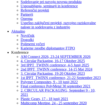
Sodelovanje pri razvoju novega produkta
Usposabljanja, seminarji in konference
Referenčni projekti
Partnerji
Oprema
Uspešno zaključeni projekti, razvojno raziskovalne
naloge in sodelovanja z industrijo
Aktualno
Novičnik
Dogodki
Polimerni večeri
Karierne zgodbe diplomantov FTPO
Konference
AM Connect 2026, 23-24 SEPTEMBER 2026
4. Circular Packaging, 16-17 Oktober 2025
3rd IPPT_TWINN conference, 4-5 Junij 2025
2nd IPPT_TWINN conference, 14-15 Maj 2024
3. Circular Packaging, 19-20 Oktober 2023
1st IPPT_TWINN conference, 21-22 September 2023
Polymer Composites, 9 - 10 junij 2022
Final conference PolyMetal 30 september 2021
2. CIRCULAR PACKAGING, September 9 - 10,
2021
Plastic Gears, 17 - 18 junij 2021
Multicomp Meeting, 24 - 25 september 2020