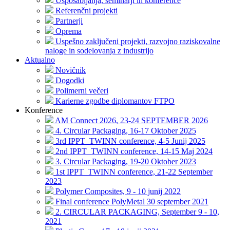
Usposabljanja, seminarji in konference
Referenčni projekti
Partnerji
Oprema
Uspešno zaključeni projekti, razvojno raziskovalne
naloge in sodelovanja z industrijo
Aktualno
Novičnik
Dogodki
Polimerni večeri
Karierne zgodbe diplomantov FTPO
Konference
AM Connect 2026, 23-24 SEPTEMBER 2026
4. Circular Packaging, 16-17 Oktober 2025
3rd IPPT_TWINN conference, 4-5 Junij 2025
2nd IPPT_TWINN conference, 14-15 Maj 2024
3. Circular Packaging, 19-20 Oktober 2023
1st IPPT_TWINN conference, 21-22 September
2023
Polymer Composites, 9 - 10 junij 2022
Final conference PolyMetal 30 september 2021
2. CIRCULAR PACKAGING, September 9 - 10,
2021