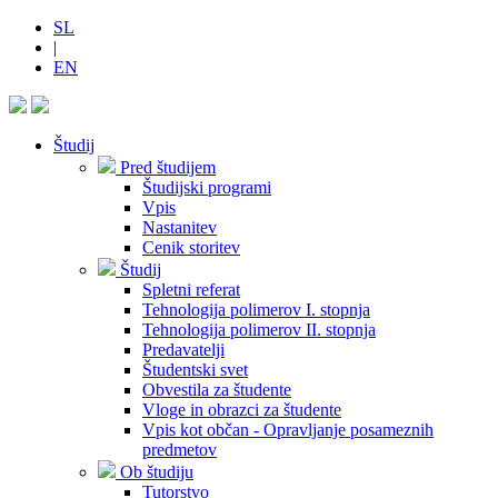
SL
|
EN
Študij
Pred študijem
Študijski programi
Vpis
Nastanitev
Cenik storitev
Študij
Spletni referat
Tehnologija polimerov I. stopnja
Tehnologija polimerov II. stopnja
Predavatelji
Študentski svet
Obvestila za študente
Vloge in obrazci za študente
Vpis kot občan - Opravljanje posameznih
predmetov
Ob študiju
Tutorstvo