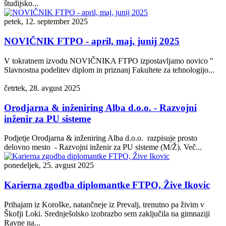
študijsko...
petek, 12. september 2025
NOVIČNIK FTPO - april, maj, junij 2025
V tokratnem izvodu NOVIČNIKA FTPO izpostavljamo novico "
Slavnostna podelitev diplom in priznanj Fakultete za tehnologijo...
četrtek, 28. avgust 2025
Orodjarna & inženiring Alba d.o.o. - Razvojni
inženir za PU sisteme
Podjetje Orodjarna & inženiring Alba d.o.o. razpisuje prosto
delovno mesto - Razvojni inženir za PU sisteme (M/Ž). Več...
ponedeljek, 25. avgust 2025
Karierna zgodba diplomantke FTPO, Žive Ikovic
Prihajam iz Koroške, natančneje iz Prevalj, trenutno pa živim v
Škofji Loki. Srednješolsko izobrazbo sem zaključila na gimnaziji
Ravne na...