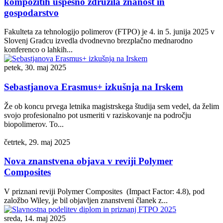
kompozitih uspešno združila znanost in
gospodarstvo
Fakulteta za tehnologijo polimerov (FTPO) je 4. in 5. junija 2025 v
Slovenj Gradcu izvedla dvodnevno brezplačno mednarodno
konferenco o lahkih...
petek, 30. maj 2025
Sebastjanova Erasmus+ izkušnja na Irskem
Že ob koncu prvega letnika magistrskega študija sem vedel, da želim
svojo profesionalno pot usmeriti v raziskovanje na področju
biopolimerov. To...
četrtek, 29. maj 2025
Nova znanstvena objava v reviji Polymer
Composites
V priznani reviji Polymer Composites (Impact Factor: 4.8), pod
založbo Wiley, je bil objavljen znanstveni članek z...
sreda, 14. maj 2025