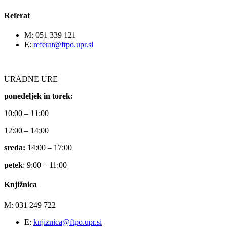
Referat
M: 051 339 121
E:
referat@ftpo.upr.si
URADNE URE
ponedeljek in torek:
10:00 – 11:00
12:00 – 14:00
sreda:
14:00 – 17:00
petek
: 9:00 – 11:00
Knjižnica
M: 031 249 722
E:
knjiznica@ftpo.upr.si