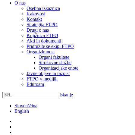
O nas
Osebna izkaznica
Kakovost
Kontakt
Strategija FTPO
Drugi o nas
Knjižnica FTPO
Akti in dokumenti
Pridružite se ekipi FTPO
Organiziranost
Organi fakultete
Strokovne službe
Organizacijske enote
Javne objave in razpisi
FTPO v medijih
Eduroam
Iskanje
Slovenščina
English