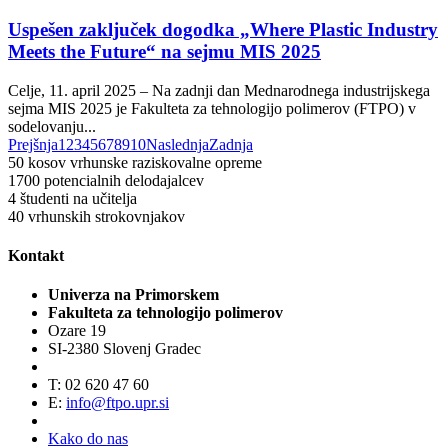
Uspešen zaključek dogodka „Where Plastic Industry
Meets the Future“ na sejmu MIS 2025
Celje, 11. april 2025 – Na zadnji dan Mednarodnega industrijskega
sejma MIS 2025 je Fakulteta za tehnologijo polimerov (FTPO) v
sodelovanju...
Prejšnja
1
2
3
4
5
6
7
8
9
10
Naslednja
Zadnja
50
kosov vrhunske raziskovalne opreme
1700
potencialnih delodajalcev
4
študenti na učitelja
40
vrhunskih strokovnjakov
Kontakt
Univerza na Primorskem
Fakulteta za tehnologijo polimerov
Ozare 19
SI-2380 Slovenj Gradec
T: 02 620 47 60
E:
info@ftpo.upr.si
Kako do nas