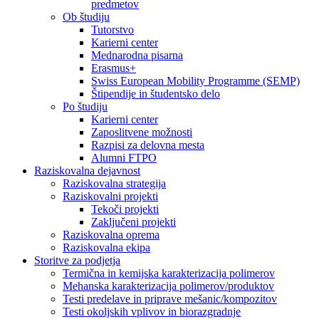
predmetov
Ob študiju
Tutorstvo
Karierni center
Mednarodna pisarna
Erasmus+
Swiss European Mobility Programme (SEMP)
Štipendije in študentsko delo
Po študiju
Karierni center
Zaposlitvene možnosti
Razpisi za delovna mesta
Alumni FTPO
Raziskovalna dejavnost
Raziskovalna strategija
Raziskovalni projekti
Tekoči projekti
Zaključeni projekti
Raziskovalna oprema
Raziskovalna ekipa
Storitve za podjetja
Termična in kemijska karakterizacija polimerov
Mehanska karakterizacija polimerov/produktov
Testi predelave in priprave mešanic/kompozitov
Testi okoljskih vplivov in biorazgradnje