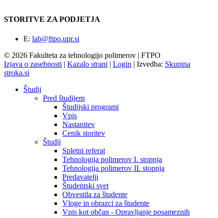
STORITVE ZA PODJETJA
E:
lab@ftpo.upr.si
© 2026 Fakulteta za tehnologijo polimerov | FTPO
Izjava o zasebnosti
|
Kazalo strani
|
Login
|
Izvedba:
Skupina
stroka.si
Študij
Pred študijem
Študijski programi
Vpis
Nastanitev
Cenik storitev
Študij
Spletni referat
Tehnologija polimerov I. stopnja
Tehnologija polimerov II. stopnja
Predavatelji
Študentski svet
Obvestila za študente
Vloge in obrazci za študente
Vpis kot občan - Opravljanje posameznih