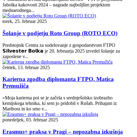
Jabolka kakovosti 2024 – nagrade najboljšim projektom
mednarodnega...
torek, 25. februar 2025
Šolanje v podjetju Roto Group (ROTO ECO)
Predstojnik Centra za sodelovanje z gospodarstvom FTPO
𝗦𝗶𝗹𝘃𝗲𝘀𝘁𝗲𝗿 𝗕𝗼𝗹𝗸𝗮 je 20. februarja 2025 izvedel šolanje za
zaposlene v...
četrtek, 13. februar 2025
Karierna zgodba diplomanta FTPO, Matica
Premužiča
»Moja karierna pot se je začela s srednješolsko izobrazbo
kemijskega tehnika, ki sem jo pridobil v Rušah. Prihajam iz
Maribora in ko smo v...
ponedeljek, 03. februar 2025
Erasmus+ praksa v Pragi – nepozabna izkušnja