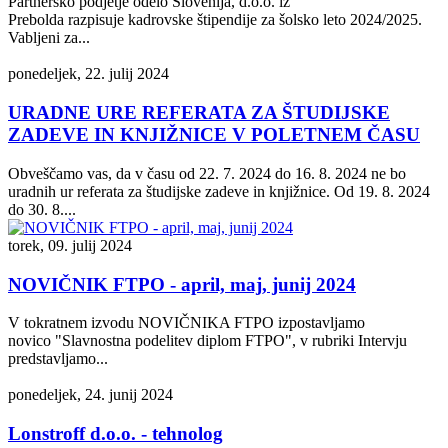
Partnersko podjetje odelo Slovenija, d.o.o. iz
Prebolda razpisuje kadrovske štipendije za šolsko leto 2024/2025.
Vabljeni za...
ponedeljek, 22. julij 2024
URADNE URE REFERATA ZA ŠTUDIJSKE
ZADEVE IN KNJIŽNICE V POLETNEM ČASU
Obveščamo vas, da v času od 22. 7. 2024 do 16. 8. 2024 ne bo
uradnih ur referata za študijske zadeve in knjižnice. Od 19. 8. 2024
do 30. 8....
torek, 09. julij 2024
NOVIČNIK FTPO - april, maj, junij 2024
V tokratnem izvodu NOVIČNIKA FTPO izpostavljamo
novico "Slavnostna podelitev diplom FTPO", v rubriki Intervju
predstavljamo...
ponedeljek, 24. junij 2024
Lonstroff d.o.o. - tehnolog