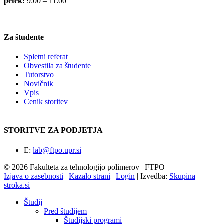
petek:
9:00 – 11:00
Za študente
Spletni referat
Obvestila za študente
Tutorstvo
Novičnik
Vpis
Cenik storitev
STORITVE ZA PODJETJA
E:
lab@ftpo.upr.si
© 2026 Fakulteta za tehnologijo polimerov | FTPO
Izjava o zasebnosti
|
Kazalo strani
|
Login
|
Izvedba:
Skupina
stroka.si
Študij
Pred študijem
Študijski programi