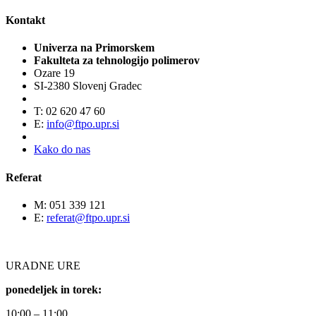
Kontakt
Univerza na Primorskem
Fakulteta za tehnologijo polimerov
Ozare 19
SI-2380 Slovenj Gradec
T: 02 620 47 60
E:
info@ftpo.upr.si
Kako do nas
Referat
M: 051 339 121
E:
referat@ftpo.upr.si
URADNE URE
ponedeljek in torek:
10:00 – 11:00