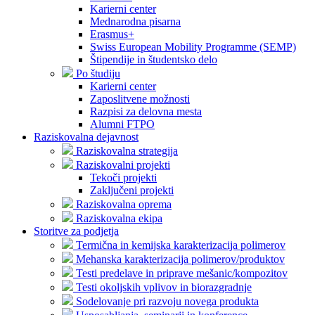
Karierni center
Mednarodna pisarna
Erasmus+
Swiss European Mobility Programme (SEMP)
Štipendije in študentsko delo
Po študiju
Karierni center
Zaposlitvene možnosti
Razpisi za delovna mesta
Alumni FTPO
Raziskovalna dejavnost
Raziskovalna strategija
Raziskovalni projekti
Tekoči projekti
Zaključeni projekti
Raziskovalna oprema
Raziskovalna ekipa
Storitve za podjetja
Termična in kemijska karakterizacija polimerov
Mehanska karakterizacija polimerov/produktov
Testi predelave in priprave mešanic/kompozitov
Testi okoljskih vplivov in biorazgradnje
Sodelovanje pri razvoju novega produkta