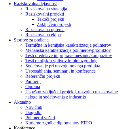
Raziskovalna dejavnost
Raziskovalna strategija
Raziskovalni projekti
Tekoči projekti
Zaključeni projekti
Raziskovalna oprema
Raziskovalna ekipa
Storitve za podjetja
Termična in kemijska karakterizacija polimerov
Mehanska karakterizacija polimerov/produktov
Testi predelave in priprave mešanic/kompozitov
Testi okoljskih vplivov in biorazgradnje
Sodelovanje pri razvoju novega produkta
Usposabljanja, seminarji in konference
Referenčni projekti
Partnerji
Oprema
Uspešno zaključeni projekti, razvojno raziskovalne
naloge in sodelovanja z industrijo
Aktualno
Novičnik
Dogodki
Polimerni večeri
Karierne zgodbe diplomantov FTPO
Konference