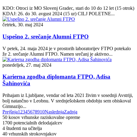
KDO: Otroci iz MO Slovenj Gradec, stari do 10 do 12 let (15 otrok)
KDAJ: 26. do 30. avgust 2024 (15 ur) CILJ POLETNE...
četrtek, 30. maj 2024
Uspešno 2. srečanje Alumni FTPO
V petek, 24. maja 2024 je v prostorih laboratorijev FTPO potekalo
že 2. srečanje Alumni FTPO. Namen srečanj je aktivno...
ponedeljek, 27. maj 2024
Karierna zgodba diplomanta FTPO, Adisa
Šahinovića
Prihajam iz Ljubljane, vendar od leta 2021 živim v sosednji Avstriji,
bolj natančno v Leobnu. V srednješolskem obdobju sem obiskoval
Gimnazijo...
Prejšnja
1
2
3
4
5
6
7
8
9
10
Naslednja
Zadnja
50
kosov vrhunske raziskovalne opreme
1700
potencialnih delodajalcev
4
študenti na učitelja
40
vrhunskih strokovnjakov