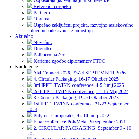
Usposabljanja, seminarji in konference
Referenčni projekti
Partnerji
Oprema
Uspešno zaključeni projekti, razvojno raziskovalne
naloge in sodelovanja z industrijo
Aktualno
Novičnik
Dogodki
Polimerni večeri
Karierne zgodbe diplomantov FTPO
Konference
AM Connect 2026, 23-24 SEPTEMBER 2026
4. Circular Packaging, 16-17 Oktober 2025
3rd IPPT_TWINN conference, 4-5 Junij 2025
2nd IPPT_TWINN conference, 14-15 Maj 2024
3. Circular Packaging, 19-20 Oktober 2023
1st IPPT_TWINN conference, 21-22 September
2023
Polymer Composites, 9 - 10 junij 2022
Final conference PolyMetal 30 september 2021
2. CIRCULAR PACKAGING, September 9 - 10,
2021