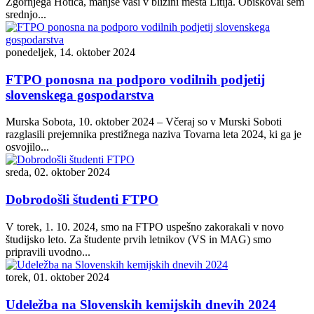
Zgornjega Hotiča, manjše vasi v bližini mesta Litija. Obiskoval sem
srednjo...
ponedeljek, 14. oktober 2024
FTPO ponosna na podporo vodilnih podjetij
slovenskega gospodarstva
Murska Sobota, 10. oktober 2024 – Včeraj so v Murski Soboti
razglasili prejemnika prestižnega naziva Tovarna leta 2024, ki ga je
osvojilo...
sreda, 02. oktober 2024
Dobrodošli študenti FTPO
V torek, 1. 10. 2024, smo na FTPO uspešno zakorakali v novo
študijsko leto. Za študente prvih letnikov (VS in MAG) smo
pripravili uvodno...
torek, 01. oktober 2024
Udeležba na Slovenskih kemijskih dnevih 2024