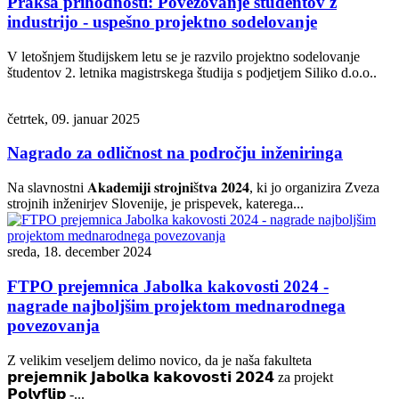
Praksa prihodnosti: Povezovanje študentov z
industrijo - uspešno projektno sodelovanje
V letošnjem študijskem letu se je razvilo projektno sodelovanje
študentov 2. letnika magistrskega študija s podjetjem Siliko d.o.o..
četrtek, 09. januar 2025
Nagrado za odličnost na področju inženiringa
Na slavnostni 𝐀𝐤𝐚𝐝𝐞𝐦𝐢𝐣𝐢 𝐬𝐭𝐫𝐨𝐣𝐧𝐢š𝐭𝐯𝐚 𝟐𝟎𝟐𝟒, ki jo organizira Zveza
strojnih inženirjev Slovenije, je prispevek, katerega...
sreda, 18. december 2024
FTPO prejemnica Jabolka kakovosti 2024 -
nagrade najboljšim projektom mednarodnega
povezovanja
Z velikim veseljem delimo novico, da je naša fakulteta
𝗽𝗿𝗲𝗷𝗲𝗺𝗻𝗶𝗸 𝗝𝗮𝗯𝗼𝗹𝗸𝗮 𝗸𝗮𝗸𝗼𝘃𝗼𝘀𝘁𝗶 𝟮𝟬𝟮𝟰 za projekt
𝗣𝗼𝗹𝘆𝗳𝗹𝗶𝗽 -...