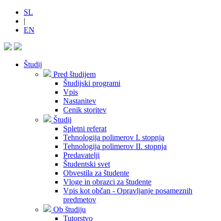
SL
|
EN
Študij
Pred študijem
Študijski programi
Vpis
Nastanitev
Cenik storitev
Študij
Spletni referat
Tehnologija polimerov I. stopnja
Tehnologija polimerov II. stopnja
Predavatelji
Študentski svet
Obvestila za študente
Vloge in obrazci za študente
Vpis kot občan - Opravljanje posameznih
predmetov
Ob študiju
Tutorstvo