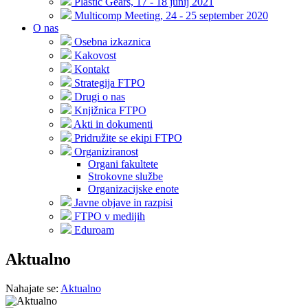
Plastic Gears, 17 - 18 junij 2021
Multicomp Meeting, 24 - 25 september 2020
O nas
Osebna izkaznica
Kakovost
Kontakt
Strategija FTPO
Drugi o nas
Knjižnica FTPO
Akti in dokumenti
Pridružite se ekipi FTPO
Organiziranost
Organi fakultete
Strokovne službe
Organizacijske enote
Javne objave in razpisi
FTPO v medijih
Eduroam
Aktualno
Nahajate se:
Aktualno