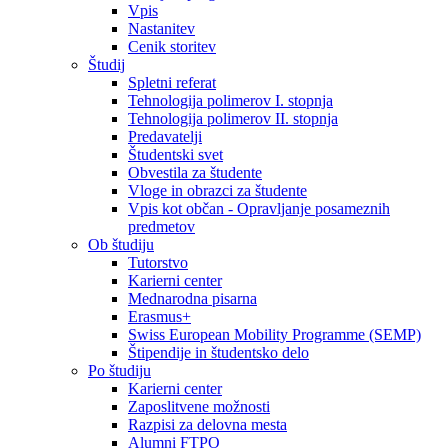
Vpis
Nastanitev
Cenik storitev
Študij
Spletni referat
Tehnologija polimerov I. stopnja
Tehnologija polimerov II. stopnja
Predavatelji
Študentski svet
Obvestila za študente
Vloge in obrazci za študente
Vpis kot občan - Opravljanje posameznih
predmetov
Ob študiju
Tutorstvo
Karierni center
Mednarodna pisarna
Erasmus+
Swiss European Mobility Programme (SEMP)
Štipendije in študentsko delo
Po študiju
Karierni center
Zaposlitvene možnosti
Razpisi za delovna mesta
Alumni FTPO