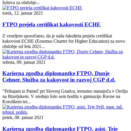
šolstva za obdobje...
torek, 12. januar 2021
FTPO prejela certifikat kakovosti ECHE
Z veseljem sporočamo, da je naša fakulteta prejela certifikat
kakovosti ECHE (Erasmus Charter for Higher Education) za novo
obdobje od leta 2021...
sobota, 09. januar 2021
Karierna zgodba diplomantke FTPO, Dunje
Cehner, Služba za kakovost in razvoj CGP d.d.
"Prihajam iz Pameč pri Slovenj Gradcu, trenutno stanujoča v Orešju
na Bizeljskem. V srednjo šolo sem hodila v gimnazijo Ravne na
Koroškem ter...
petek, 08. januar 2021
Karierna zgodba diplomantke FTPO, asist. Teje