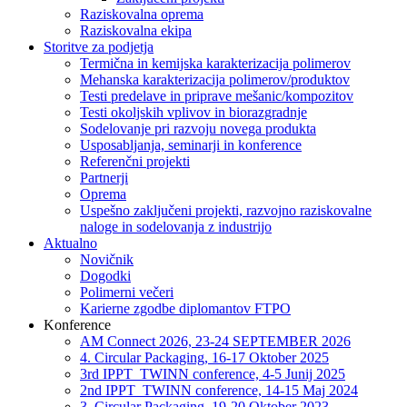
Raziskovalna oprema
Raziskovalna ekipa
Storitve za podjetja
Termična in kemijska karakterizacija polimerov
Mehanska karakterizacija polimerov/produktov
Testi predelave in priprave mešanic/kompozitov
Testi okoljskih vplivov in biorazgradnje
Sodelovanje pri razvoju novega produkta
Usposabljanja, seminarji in konference
Referenčni projekti
Partnerji
Oprema
Uspešno zaključeni projekti, razvojno raziskovalne
naloge in sodelovanja z industrijo
Aktualno
Novičnik
Dogodki
Polimerni večeri
Karierne zgodbe diplomantov FTPO
Konference
AM Connect 2026, 23-24 SEPTEMBER 2026
4. Circular Packaging, 16-17 Oktober 2025
3rd IPPT_TWINN conference, 4-5 Junij 2025
2nd IPPT_TWINN conference, 14-15 Maj 2024
3. Circular Packaging, 19-20 Oktober 2023