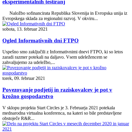
eksperimentalnih testiranj
Naložbo sofinancirata Republika Slovenija in Evropska unija iz
Evropskega sklada za regionalni razvoj. V okviru...
sobota, 13. februar 2021
Ogled Informativnih dni FTPO
Uspešno smo zaključili z Informativnimi dnevi FTPO, ki so letos
zaradi razmer potekali na daljavo. Vsem udeležencem se
zahvaljujemo za udeležbo,...
torek, 09. februar 2021
Povezovanje podjetij in raziskovalcev je pot v
krožno gospodarstvo
V sklopu projekta Start Circles je 3. Februarja 2021 potekala
mednarodna virtualna konferenca, na kateri so bile predstavljene
obstoječe R&R...