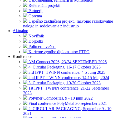
Usposabljanja, seminarji in konference
Referenčni projekti
Partnerji
Oprema
Uspešno zaključeni projekti, razvojno raziskovalne
naloge in sodelovanja z industrijo
Aktualno
Novičnik
Dogodki
Polimerni večeri
Karierne zgodbe diplomantov FTPO
Konference
AM Connect 2026, 23-24 SEPTEMBER 2026
4. Circular Packaging, 16-17 Oktober 2025
3rd IPPT_TWINN conference, 4-5 Junij 2025
2nd IPPT_TWINN conference, 14-15 Maj 2024
3. Circular Packaging, 19-20 Oktober 2023
1st IPPT_TWINN conference, 21-22 September
2023
Polymer Composites, 9 - 10 junij 2022
Final conference PolyMetal 30 september 2021
2. CIRCULAR PACKAGING, September 9 - 10,
2021