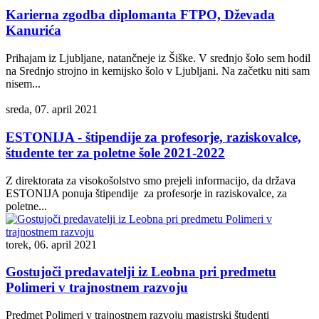
Karierna zgodba diplomanta FTPO, Dževada
Kanurića
Prihajam iz Ljubljane, natančneje iz Šiške. V srednjo šolo sem hodil
na Srednjo strojno in kemijsko šolo v Ljubljani. Na začetku niti sam
nisem...
sreda, 07. april 2021
ESTONIJA - štipendije za profesorje, raziskovalce,
študente ter za poletne šole 2021-2022
Z direktorata za visokošolstvo smo prejeli informacijo, da država
ESTONIJA ponuja štipendije za profesorje in raziskovalce, za
poletne...
torek, 06. april 2021
Gostujoči predavatelji iz Leobna pri predmetu
Polimeri v trajnostnem razvoju
Predmet Polimeri v trajnostnem razvoju magistrski študenti