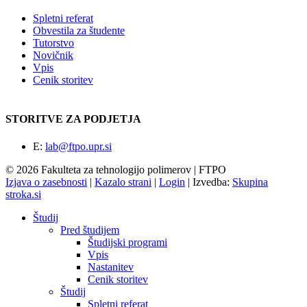
Spletni referat
Obvestila za študente
Tutorstvo
Novičnik
Vpis
Cenik storitev
STORITVE ZA PODJETJA
E:
lab@ftpo.upr.si
© 2026 Fakulteta za tehnologijo polimerov | FTPO
Izjava o zasebnosti
|
Kazalo strani
|
Login
|
Izvedba:
Skupina
stroka.si
Študij
Pred študijem
Študijski programi
Vpis
Nastanitev
Cenik storitev
Študij
Spletni referat