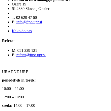
Ozare 19
SI-2380 Slovenj Gradec
T: 02 620 47 60
E:
info@ftpo.upr.si
Kako do nas
Referat
M: 051 339 121
E:
referat@ftpo.upr.si
URADNE URE
ponedeljek in torek:
10:00 – 11:00
12:00 – 14:00
sreda:
14:00 – 17:00