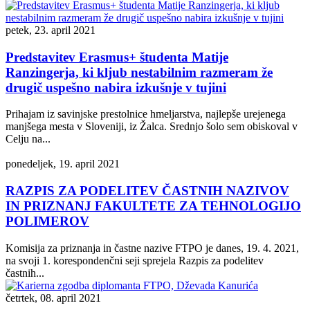
petek, 23. april 2021
Predstavitev Erasmus+ študenta Matije
Ranzingerja, ki kljub nestabilnim razmeram že
drugič uspešno nabira izkušnje v tujini
Prihajam iz savinjske prestolnice hmeljarstva, najlepše urejenega
manjšega mesta v Sloveniji, iz Žalca. Srednjo šolo sem obiskoval v
Celju na...
ponedeljek, 19. april 2021
RAZPIS ZA PODELITEV ČASTNIH NAZIVOV
IN PRIZNANJ FAKULTETE ZA TEHNOLOGIJO
POLIMEROV
Komisija za priznanja in častne nazive FTPO je danes, 19. 4. 2021,
na svoji 1. korespondenčni seji sprejela Razpis za podelitev
častnih...
četrtek, 08. april 2021