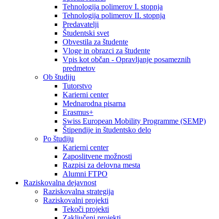
Tehnologija polimerov I. stopnja
Tehnologija polimerov II. stopnja
Predavatelji
Študentski svet
Obvestila za študente
Vloge in obrazci za študente
Vpis kot občan - Opravljanje posameznih
predmetov
Ob študiju
Tutorstvo
Karierni center
Mednarodna pisarna
Erasmus+
Swiss European Mobility Programme (SEMP)
Štipendije in študentsko delo
Po študiju
Karierni center
Zaposlitvene možnosti
Razpisi za delovna mesta
Alumni FTPO
Raziskovalna dejavnost
Raziskovalna strategija
Raziskovalni projekti
Tekoči projekti
Zaključeni projekti