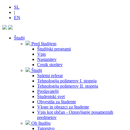
SL
|
EN
Študij
Pred študijem
Študijski programi
Vpis
Nastanitev
Cenik storitev
Študij
Spletni referat
Tehnologija polimerov I. stopnja
Tehnologija polimerov II. stopnja
Predavatelji
Študentski svet
Obvestila za študente
Vloge in obrazci za študente
Vpis kot občan - Opravljanje posameznih
predmetov
Ob študiju
Tutorstvo