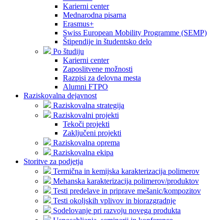
Karierni center
Mednarodna pisarna
Erasmus+
Swiss European Mobility Programme (SEMP)
Štipendije in študentsko delo
Po študiju
Karierni center
Zaposlitvene možnosti
Razpisi za delovna mesta
Alumni FTPO
Raziskovalna dejavnost
Raziskovalna strategija
Raziskovalni projekti
Tekoči projekti
Zaključeni projekti
Raziskovalna oprema
Raziskovalna ekipa
Storitve za podjetja
Termična in kemijska karakterizacija polimerov
Mehanska karakterizacija polimerov/produktov
Testi predelave in priprave mešanic/kompozitov
Testi okoljskih vplivov in biorazgradnje
Sodelovanje pri razvoju novega produkta