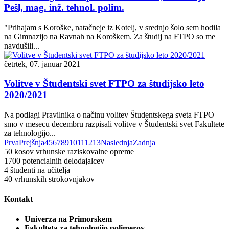
Pešl, mag. inž. tehnol. polim.
"Prihajam s Koroške, natačneje iz Kotelj, v srednjo šolo sem hodila
na Gimnazijo na Ravnah na Koroškem. Za študij na FTPO so me
navdušili...
četrtek, 07. januar 2021
Volitve v Študentski svet FTPO za študijsko leto
2020/2021
Na podlagi Pravilnika o načinu volitev Študentskega sveta FTPO
smo v mesecu decembru razpisali volitve v Študentski svet Fakultete
za tehnologijo...
Prva
Prejšnja
4
5
6
7
8
9
10
11
12
13
Naslednja
Zadnja
50
kosov vrhunske raziskovalne opreme
1700
potencialnih delodajalcev
4
študenti na učitelja
40
vrhunskih strokovnjakov
Kontakt
Univerza na Primorskem
Fakulteta za tehnologijo polimerov