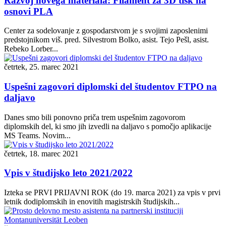
Razvoj novega materiala: Filament za 3D tisk na
osnovi PLA
Center za sodelovanje z gospodarstvom je s svojimi zaposlenimi
predstojnikom viš. pred. Silvestrom Bolko, asist. Tejo Pešl, asist.
Rebeko Lorber...
četrtek, 25. marec 2021
Uspešni zagovori diplomski del študentov FTPO na
daljavo
Danes smo bili ponovno priča trem uspešnim zagovorom
diplomskih del, ki smo jih izvedli na daljavo s pomočjo aplikacije
MS Teams. Novim...
četrtek, 18. marec 2021
Vpis v študijsko leto 2021/2022
Izteka se PRVI PRIJAVNI ROK (do 19. marca 2021) za vpis v prvi
letnik dodiplomskih in enovitih magistrskih študijskih...