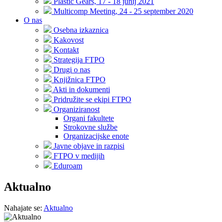
Plastic Gears, 17 - 18 junij 2021
Multicomp Meeting, 24 - 25 september 2020
O nas
Osebna izkaznica
Kakovost
Kontakt
Strategija FTPO
Drugi o nas
Knjižnica FTPO
Akti in dokumenti
Pridružite se ekipi FTPO
Organiziranost
Organi fakultete
Strokovne službe
Organizacijske enote
Javne objave in razpisi
FTPO v medijih
Eduroam
Aktualno
Nahajate se:
Aktualno