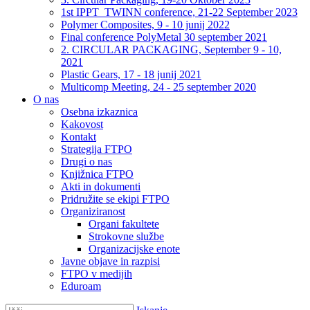
1st IPPT_TWINN conference, 21-22 September 2023
Polymer Composites, 9 - 10 junij 2022
Final conference PolyMetal 30 september 2021
2. CIRCULAR PACKAGING, September 9 - 10,
2021
Plastic Gears, 17 - 18 junij 2021
Multicomp Meeting, 24 - 25 september 2020
O nas
Osebna izkaznica
Kakovost
Kontakt
Strategija FTPO
Drugi o nas
Knjižnica FTPO
Akti in dokumenti
Pridružite se ekipi FTPO
Organiziranost
Organi fakultete
Strokovne službe
Organizacijske enote
Javne objave in razpisi
FTPO v medijih
Eduroam