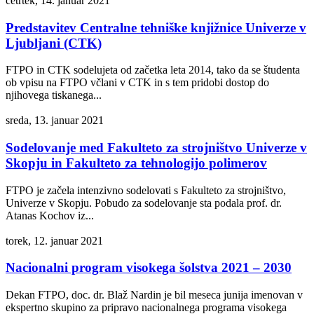
četrtek, 14. januar 2021
Predstavitev Centralne tehniške knjižnice Univerze v
Ljubljani (CTK)
FTPO in CTK sodelujeta od začetka leta 2014, tako da se študenta
ob vpisu na FTPO včlani v CTK in s tem pridobi dostop do
njihovega tiskanega...
sreda, 13. januar 2021
Sodelovanje med Fakulteto za strojništvo Univerze v
Skopju in Fakulteto za tehnologijo polimerov
FTPO je začela intenzivno sodelovati s Fakulteto za strojništvo,
Univerze v Skopju. Pobudo za sodelovanje sta podala prof. dr.
Atanas Kochov iz...
torek, 12. januar 2021
Nacionalni program visokega šolstva 2021 – 2030
Dekan FTPO, doc. dr. Blaž Nardin je bil meseca junija imenovan v
ekspertno skupino za pripravo nacionalnega programa visokega