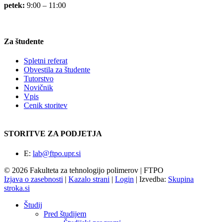
petek:
9:00 – 11:00
Za študente
Spletni referat
Obvestila za študente
Tutorstvo
Novičnik
Vpis
Cenik storitev
STORITVE ZA PODJETJA
E:
lab@ftpo.upr.si
© 2026 Fakulteta za tehnologijo polimerov | FTPO
Izjava o zasebnosti
|
Kazalo strani
|
Login
|
Izvedba:
Skupina
stroka.si
Študij
Pred študijem