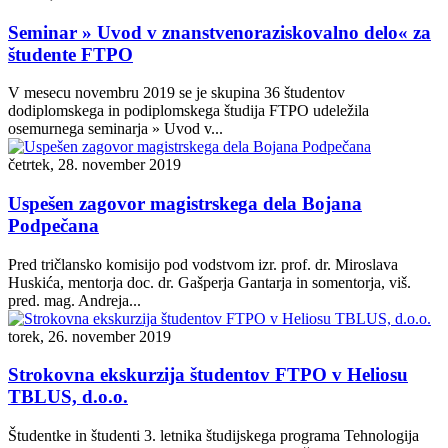
Seminar » Uvod v znanstvenoraziskovalno delo« za
študente FTPO
V mesecu novembru 2019 se je skupina 36 študentov
dodiplomskega in podiplomskega študija FTPO udeležila
osemurnega seminarja » Uvod v...
četrtek, 28. november 2019
Uspešen zagovor magistrskega dela Bojana
Podpečana
Pred tričlansko komisijo pod vodstvom izr. prof. dr. Miroslava
Huskića, mentorja doc. dr. Gašperja Gantarja in somentorja, viš.
pred. mag. Andreja...
torek, 26. november 2019
Strokovna ekskurzija študentov FTPO v Heliosu
TBLUS, d.o.o.
Študentke in študenti 3. letnika študijskega programa Tehnologija