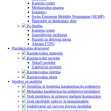
Karierni center
Mednarodna pisarna
Erasmus+
Swiss European Mobility Programme (SEMP)
Štipendije in študentsko delo
Po študiju
Karierni center
Zaposlitvene možnosti
Razpisi za delovna mesta
Alumni FTPO
Raziskovalna dejavnost
Raziskovalna strategija
Raziskovalni projekti
Tekoči projekti
Zaključeni projekti
Raziskovalna oprema
Raziskovalna ekipa
Storitve za podjetja
Termična in kemijska karakterizacija polimerov
Mehanska karakterizacija polimerov/produktov
Testi predelave in priprave mešanic/kompozitov
Testi okoljskih vplivov in biorazgradnje
Sodelovanje pri razvoju novega produkta