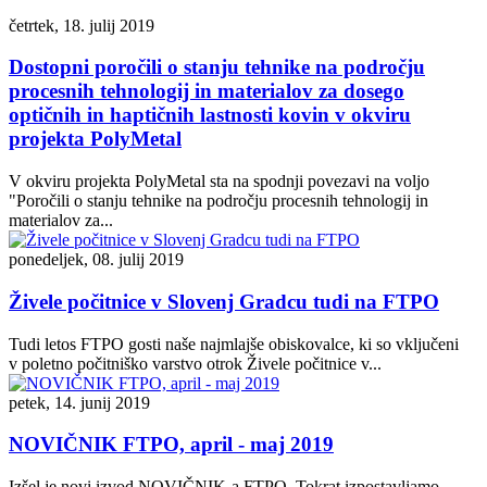
četrtek, 18. julij 2019
Dostopni poročili o stanju tehnike na področju
procesnih tehnologij in materialov za dosego
optičnih in haptičnih lastnosti kovin v okviru
projekta PolyMetal
V okviru projekta PolyMetal sta na spodnji povezavi na voljo
"Poročili o stanju tehnike na področju procesnih tehnologij in
materialov za...
ponedeljek, 08. julij 2019
Živele počitnice v Slovenj Gradcu tudi na FTPO
Tudi letos FTPO gosti naše najmlajše obiskovalce, ki so vključeni
v poletno počitniško varstvo otrok Živele počitnice v...
petek, 14. junij 2019
NOVIČNIK FTPO, april - maj 2019
Izšel je novi izvod NOVIČNIK-a FTPO. Tokrat izpostavljamo