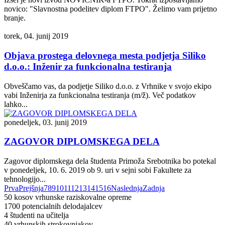
novico: "Slavnostna podelitev diplom FTPO". Želimo vam prijetno
branje.
torek, 04. junij 2019
Objava prostega delovnega mesta podjetja Siliko
d.o.o.: Inženir za funkcionalna testiranja
Obveščamo vas, da podjetje Siliko d.o.o. z Vrhnike v svojo ekipo
vabi Inženirja za funkcionalna testiranja (m/ž). Več podatkov
lahko...
ponedeljek, 03. junij 2019
ZAGOVOR DIPLOMSKEGA DELA
Zagovor diplomskega dela študenta Primoža Srebotnika bo potekal
v ponedeljek, 10. 6. 2019 ob 9. uri v sejni sobi Fakultete za
tehnologijo...
Prva
Prejšnja
7
8
9
10
11
12
13
14
15
16
Naslednja
Zadnja
50
kosov vrhunske raziskovalne opreme
1700
potencialnih delodajalcev
4
študenti na učitelja
40
vrhunskih strokovnjakov