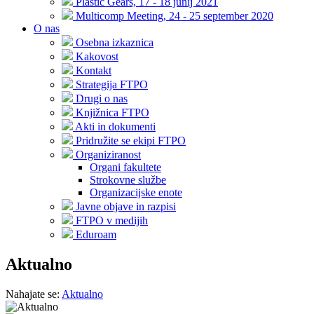
Plastic Gears, 17 - 18 junij 2021
Multicomp Meeting, 24 - 25 september 2020
O nas
Osebna izkaznica
Kakovost
Kontakt
Strategija FTPO
Drugi o nas
Knjižnica FTPO
Akti in dokumenti
Pridružite se ekipi FTPO
Organiziranost
Organi fakultete
Strokovne službe
Organizacijske enote
Javne objave in razpisi
FTPO v medijih
Eduroam
Aktualno
Nahajate se:
Aktualno