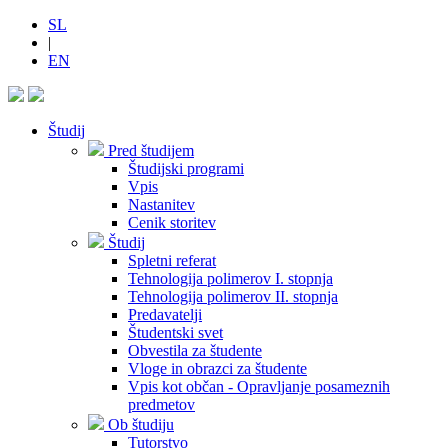
SL
|
EN
Študij
Pred študijem
Študijski programi
Vpis
Nastanitev
Cenik storitev
Študij
Spletni referat
Tehnologija polimerov I. stopnja
Tehnologija polimerov II. stopnja
Predavatelji
Študentski svet
Obvestila za študente
Vloge in obrazci za študente
Vpis kot občan - Opravljanje posameznih
predmetov
Ob študiju
Tutorstvo