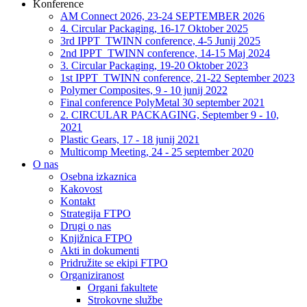
Konference
AM Connect 2026, 23-24 SEPTEMBER 2026
4. Circular Packaging, 16-17 Oktober 2025
3rd IPPT_TWINN conference, 4-5 Junij 2025
2nd IPPT_TWINN conference, 14-15 Maj 2024
3. Circular Packaging, 19-20 Oktober 2023
1st IPPT_TWINN conference, 21-22 September 2023
Polymer Composites, 9 - 10 junij 2022
Final conference PolyMetal 30 september 2021
2. CIRCULAR PACKAGING, September 9 - 10,
2021
Plastic Gears, 17 - 18 junij 2021
Multicomp Meeting, 24 - 25 september 2020
O nas
Osebna izkaznica
Kakovost
Kontakt
Strategija FTPO
Drugi o nas
Knjižnica FTPO
Akti in dokumenti
Pridružite se ekipi FTPO
Organiziranost
Organi fakultete
Strokovne službe