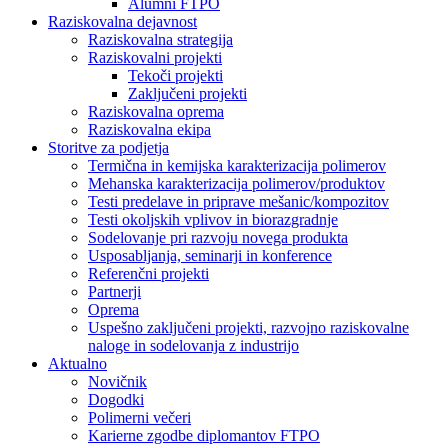
Alumni FTPO
Raziskovalna dejavnost
Raziskovalna strategija
Raziskovalni projekti
Tekoči projekti
Zaključeni projekti
Raziskovalna oprema
Raziskovalna ekipa
Storitve za podjetja
Termična in kemijska karakterizacija polimerov
Mehanska karakterizacija polimerov/produktov
Testi predelave in priprave mešanic/kompozitov
Testi okoljskih vplivov in biorazgradnje
Sodelovanje pri razvoju novega produkta
Usposabljanja, seminarji in konference
Referenčni projekti
Partnerji
Oprema
Uspešno zaključeni projekti, razvojno raziskovalne
naloge in sodelovanja z industrijo
Aktualno
Novičnik
Dogodki
Polimerni večeri
Karierne zgodbe diplomantov FTPO