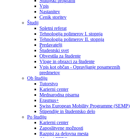
Študijski programi
Vpis
Nastanitev
Cenik storitev
Študij
Spletni referat
Tehnologija polimerov I. stopnja
Tehnologija polimerov II. stopnja
Predavatelji
Študentski svet
Obvestila za študente
Vloge in obrazci za študente
Vpis kot občan - Opravljanje posameznih
predmetov
Ob študiju
Tutorstvo
Karierni center
Mednarodna pisarna
Erasmus+
Swiss European Mobility Programme (SEMP)
Štipendije in študentsko delo
Po študiju
Karierni center
Zaposlitvene možnosti
Razpisi za delovna mesta