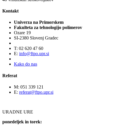
Kontakt
Univerza na Primorskem
Fakulteta za tehnologijo polimerov
Ozare 19
SI-2380 Slovenj Gradec
T: 02 620 47 60
E:
info@ftpo.upr.si
Kako do nas
Referat
M: 051 339 121
E:
referat@ftpo.upr.si
URADNE URE
ponedeljek in torek: