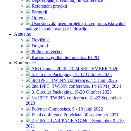
Usposabljanja, seminarji in konference
Referenčni projekti
Partnerji
Oprema
Uspešno zaključeni projekti, razvojno raziskovalne
naloge in sodelovanja z industrijo
Aktualno
Novičnik
Dogodki
Polimerni večeri
Karierne zgodbe diplomantov FTPO
Konference
AM Connect 2026, 23-24 SEPTEMBER 2026
4. Circular Packaging, 16-17 Oktober 2025
3rd IPPT_TWINN conference, 4-5 Junij 2025
2nd IPPT_TWINN conference, 14-15 Maj 2024
3. Circular Packaging, 19-20 Oktober 2023
1st IPPT_TWINN conference, 21-22 September
2023
Polymer Composites, 9 - 10 junij 2022
Final conference PolyMetal 30 september 2021
2. CIRCULAR PACKAGING, September 9 - 10,
2021