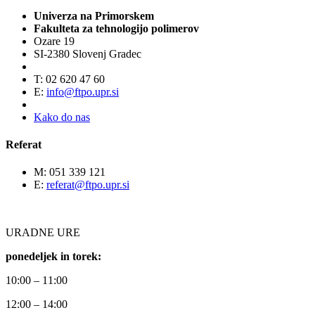
Univerza na Primorskem
Fakulteta za tehnologijo polimerov
Ozare 19
SI-2380 Slovenj Gradec
T: 02 620 47 60
E:
info@ftpo.upr.si
Kako do nas
Referat
M: 051 339 121
E:
referat@ftpo.upr.si
URADNE URE
ponedeljek in torek:
10:00 – 11:00
12:00 – 14:00