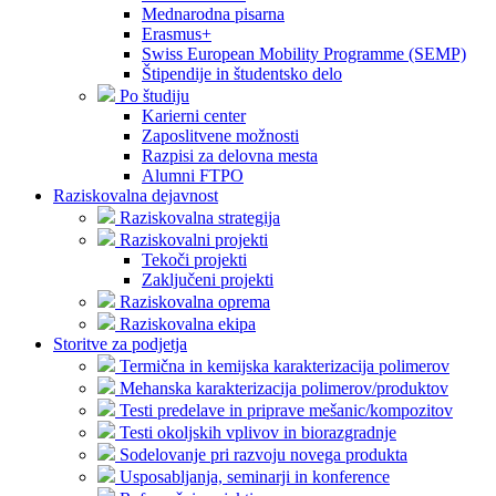
Mednarodna pisarna
Erasmus+
Swiss European Mobility Programme (SEMP)
Štipendije in študentsko delo
Po študiju
Karierni center
Zaposlitvene možnosti
Razpisi za delovna mesta
Alumni FTPO
Raziskovalna dejavnost
Raziskovalna strategija
Raziskovalni projekti
Tekoči projekti
Zaključeni projekti
Raziskovalna oprema
Raziskovalna ekipa
Storitve za podjetja
Termična in kemijska karakterizacija polimerov
Mehanska karakterizacija polimerov/produktov
Testi predelave in priprave mešanic/kompozitov
Testi okoljskih vplivov in biorazgradnje
Sodelovanje pri razvoju novega produkta
Usposabljanja, seminarji in konference