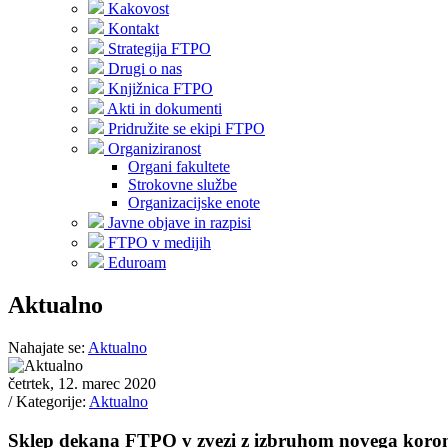
Kakovost
Kontakt
Strategija FTPO
Drugi o nas
Knjižnica FTPO
Akti in dokumenti
Pridružite se ekipi FTPO
Organiziranost
Organi fakultete
Strokovne službe
Organizacijske enote
Javne objave in razpisi
FTPO v medijih
Eduroam
Aktualno
Nahajate se:
Aktualno
četrtek, 12. marec 2020
/ Kategorije:
Aktualno
Sklep dekana FTPO v zvezi z izbruhom novega koro