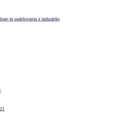
loge in sodelovanja z industrijo
3
21