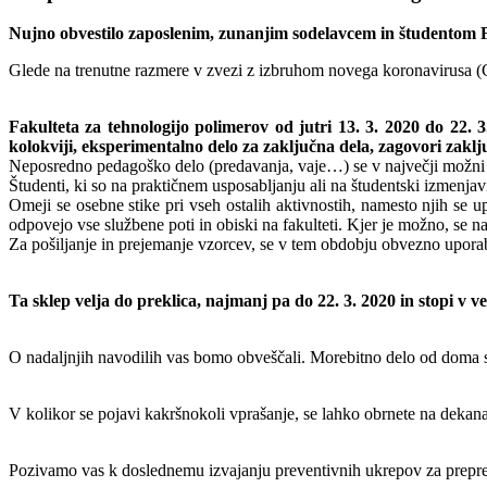
Nujno obvestilo zaposlenim, zunanjim sodelavcem in študentom
Glede na trenutne razmere v zvezi z izbruhom novega koronavirusa (
Fakulteta za tehnologijo polimerov od jutri 13. 3. 2020 do 22. 
kolokviji, eksperimentalno delo za zaključna dela, zagovori zakl
Neposredno pedagoško delo (predavanja, vaje…) se v največji možni me
Študenti, ki so na praktičnem usposabljanju ali na študentski izmenjavi
Omeji se osebne stike pri vseh ostalih aktivnostih, namesto njih se
odpovejo vse službene poti in obiski na fakulteti. Kjer je možno, se
Za pošiljanje in prejemanje vzorcev, se v tem obdobju obvezno uporab
Ta sklep velja do preklica, najmanj pa do 22. 3. 2020 in stopi v ve
O nadaljnjih navodilih vas bomo obveščali. Morebitno delo od doma 
V kolikor se pojavi kakršnokoli vprašanje, se lahko obrnete na dekana
Pozivamo vas k doslednemu izvajanju preventivnih ukrepov za prepreč