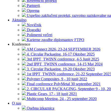
Referenčni projekti
Partnerji
Oprema
Uspešno zaključeni projekti, razvojno raziskovalne na
Aktualno
Novičnik
Dogodki
Polimerni večeri
Karierne zgodbe diplomantov FTPO
Konference
AM Connect 2026, 23-24 SEPTEMBER 2026
4. Circular Packaging, 16-17 Oktober 2025
3rd IPPT_TWINN conference, 4-5 Junij 2025
2nd IPPT_TWINN conference, 14-15 Maj 2024
3. Circular Packaging, 19-20 Oktober 2023
1st IPPT_TWINN conference, 21-22 September 202
Polymer Composites, 9 - 10 junij 2022
Final conference PolyMetal 30 september 2021
2. CIRCULAR PACKAGING, September 9 - 10, 20
Plastic Gears, 17 - 18 junij 2021
Multicomp Meeting, 24 - 25 september 2020
O nas
Osebna izkaznica