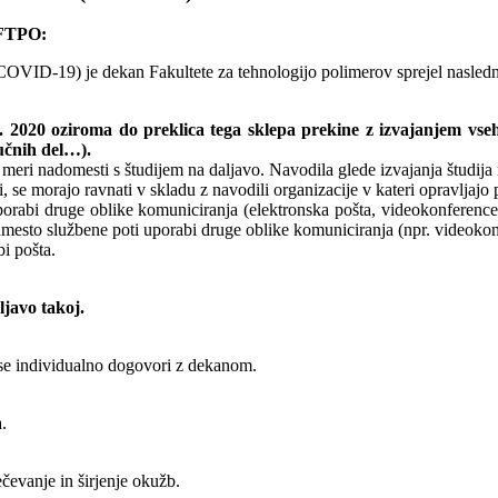
 FTPO:
COVID-19) je dekan Fakultete za tehnologijo polimerov sprejel nasle
3. 2020 oziroma do preklica tega sklepa prekine z izvajanjem vse
jučnih del…).
ri nadomesti s študijem na daljavo. Navodila glede izvajanja študija n
, se morajo ravnati v skladu z navodili organizacije v kateri opravljajo
 uporabi druge oblike komuniciranja (elektronska pošta, videokonferen
 namesto službene poti uporabi druge oblike komuniciranja (npr. videok
i pošta.
ljavo takoj.
se individualno dogovori z dekanom.
.
evanje in širjenje okužb.