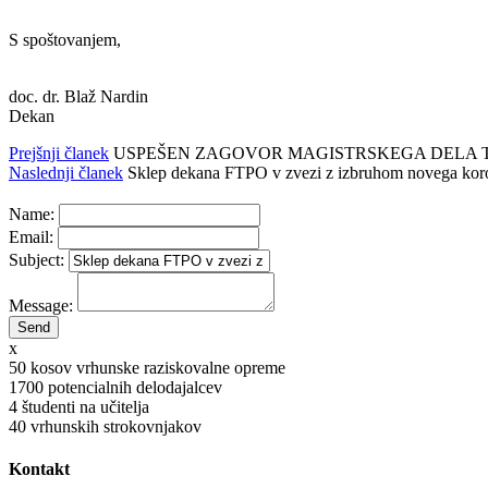
S spoštovanjem,
doc. dr. Blaž Nardin
Dekan
Prejšnji članek
USPEŠEN ZAGOVOR MAGISTRSKEGA DELA T
Naslednji članek
Sklep dekana FTPO v zvezi z izbruhom novega ko
Name:
Email:
Subject:
Message:
x
50
kosov vrhunske raziskovalne opreme
1700
potencialnih delodajalcev
4
študenti na učitelja
40
vrhunskih strokovnjakov
Kontakt