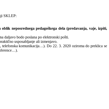
dnji SKLEP:
h oblik neposrednega pedagoškega dela (predavanja, vaje, izpiti,
a daljavo bodo poslana po elektronski pošti.
 praktično usposabljanje ali izmenjavo.
ce, telefonska komunikacija…). Do 22. 3. 2020 oziroma do preklica se
onference…).