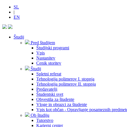
SL
|
EN
Študij
Pred študijem
Študijski programi
Vpis
Nastanitev
Cenik storitev
Študij
Spletni referat
Tehnologija polimerov I. stopnja
Tehnologija polimerov II. stopnja
Predavatelji
Študentski svet
Obvestila za študente
Vloge in obrazci za študente
Vpis kot občan - Opravljanje posameznih predmet
Ob študiju
Tutorstvo
Karierni center