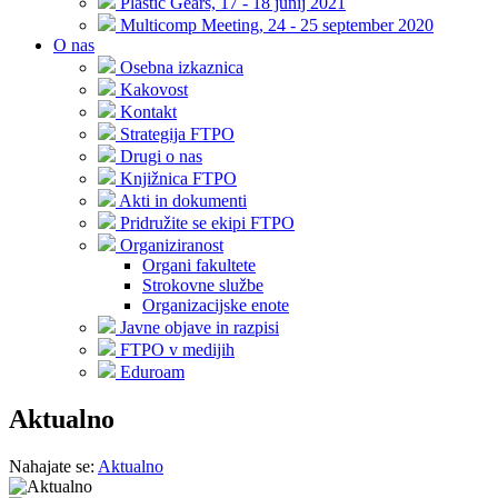
Plastic Gears, 17 - 18 junij 2021
Multicomp Meeting, 24 - 25 september 2020
O nas
Osebna izkaznica
Kakovost
Kontakt
Strategija FTPO
Drugi o nas
Knjižnica FTPO
Akti in dokumenti
Pridružite se ekipi FTPO
Organiziranost
Organi fakultete
Strokovne službe
Organizacijske enote
Javne objave in razpisi
FTPO v medijih
Eduroam
Aktualno
Nahajate se:
Aktualno