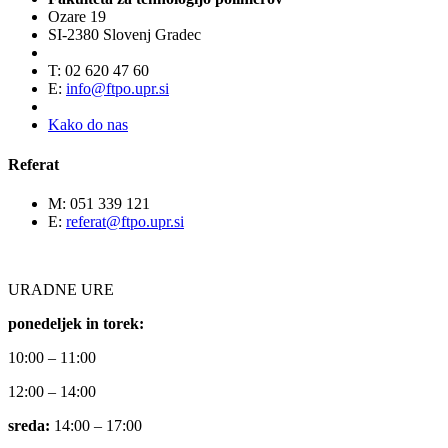
Ozare 19
SI-2380 Slovenj Gradec
T: 02 620 47 60
E:
info@ftpo.upr.si
Kako do nas
Referat
M: 051 339 121
E:
referat@ftpo.upr.si
URADNE URE
ponedeljek in torek:
10:00 – 11:00
12:00 – 14:00
sreda:
14:00 – 17:00