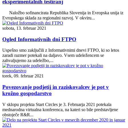
eksperimentalnih testiranj
Naložbo sofinancirata Republika Slovenija in Evropska unija iz
Evropskega sklada za regionalni razvoj. V okviru...
sobota, 13. februar 2021
Ogled Informativnih dni FTPO
Uspešno smo zaključili z Informativnimi dnevi FTPO, ki so letos
zaradi razmer potekali na daljavo. Vsem udeležencem se
zahvaljujemo za udeležbo,...
torek, 09. februar 2021
Povezovanje podjetij in raziskovalcev je pot v
krožno gospodarstvo
V sklopu projekta Start Circles je 3. Februarja 2021 potekala
mednarodna virtualna konferenca, na kateri so bile predstavljene
obstoječe R&R...