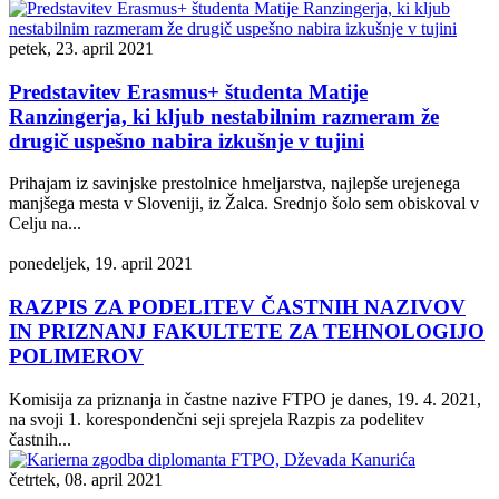
petek, 23. april 2021
Predstavitev Erasmus+ študenta Matije
Ranzingerja, ki kljub nestabilnim razmeram že
drugič uspešno nabira izkušnje v tujini
Prihajam iz savinjske prestolnice hmeljarstva, najlepše urejenega
manjšega mesta v Sloveniji, iz Žalca. Srednjo šolo sem obiskoval v
Celju na...
ponedeljek, 19. april 2021
RAZPIS ZA PODELITEV ČASTNIH NAZIVOV
IN PRIZNANJ FAKULTETE ZA TEHNOLOGIJO
POLIMEROV
Komisija za priznanja in častne nazive FTPO je danes, 19. 4. 2021,
na svoji 1. korespondenčni seji sprejela Razpis za podelitev
častnih...
četrtek, 08. april 2021