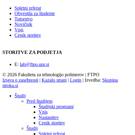
Spletni referat
Obvestila za študente
Tutorstvo
Novičnik
Vpis
Cenik storitev
STORITVE ZA PODJETJA
E:
lab@ftpo.upr.si
© 2026 Fakulteta za tehnologijo polimerov | FTPO
Izjava o zasebnosti
|
Kazalo strani
|
Login
|
Izvedba:
Skupina
stroka.si
Študij
Pred študijem
Študijski programi
Vpis
Nastanitev
Cenik storitev
Študij
Spletni referat