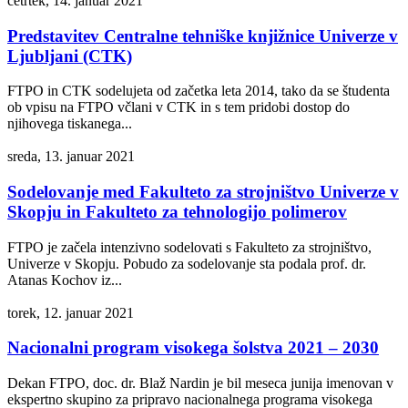
četrtek, 14. januar 2021
Predstavitev Centralne tehniške knjižnice Univerze v
Ljubljani (CTK)
FTPO in CTK sodelujeta od začetka leta 2014, tako da se študenta
ob vpisu na FTPO včlani v CTK in s tem pridobi dostop do
njihovega tiskanega...
sreda, 13. januar 2021
Sodelovanje med Fakulteto za strojništvo Univerze v
Skopju in Fakulteto za tehnologijo polimerov
FTPO je začela intenzivno sodelovati s Fakulteto za strojništvo,
Univerze v Skopju. Pobudo za sodelovanje sta podala prof. dr.
Atanas Kochov iz...
torek, 12. januar 2021
Nacionalni program visokega šolstva 2021 – 2030
Dekan FTPO, doc. dr. Blaž Nardin je bil meseca junija imenovan v
ekspertno skupino za pripravo nacionalnega programa visokega