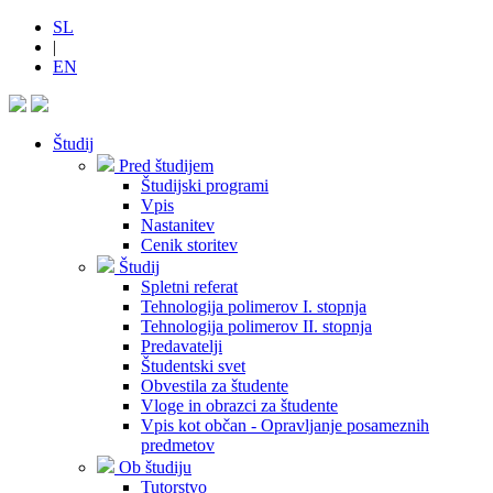
SL
|
EN
Študij
Pred študijem
Študijski programi
Vpis
Nastanitev
Cenik storitev
Študij
Spletni referat
Tehnologija polimerov I. stopnja
Tehnologija polimerov II. stopnja
Predavatelji
Študentski svet
Obvestila za študente
Vloge in obrazci za študente
Vpis kot občan - Opravljanje posameznih
predmetov
Ob študiju
Tutorstvo