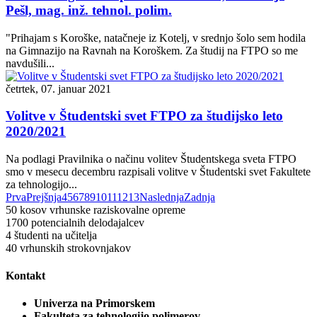
Pešl, mag. inž. tehnol. polim.
"Prihajam s Koroške, natačneje iz Kotelj, v srednjo šolo sem hodila
na Gimnazijo na Ravnah na Koroškem. Za študij na FTPO so me
navdušili...
četrtek, 07. januar 2021
Volitve v Študentski svet FTPO za študijsko leto
2020/2021
Na podlagi Pravilnika o načinu volitev Študentskega sveta FTPO
smo v mesecu decembru razpisali volitve v Študentski svet Fakultete
za tehnologijo...
Prva
Prejšnja
4
5
6
7
8
9
10
11
12
13
Naslednja
Zadnja
50
kosov vrhunske raziskovalne opreme
1700
potencialnih delodajalcev
4
študenti na učitelja
40
vrhunskih strokovnjakov
Kontakt
Univerza na Primorskem
Fakulteta za tehnologijo polimerov