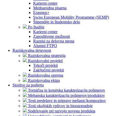
Karierni center
Mednarodna pisarna
Erasmus+
Swiss European Mobility Programme (SEMP)
Štipendije in študentsko delo
Po študiju
Karierni center
Zaposlitvene možnosti
Razpisi za delovna mesta
Alumni FTPO
Raziskovalna dejavnost
Raziskovalna strategija
Raziskovalni projekti
Tekoči projekti
Zaključeni projekti
Raziskovalna oprema
Raziskovalna ekipa
Storitve za podjetja
Termična in kemijska karakterizacija polimerov
Mehanska karakterizacija polimerov/produktov
Testi predelave in priprave mešanic/kompozitov
Testi okoljskih vplivov in biorazgradnje
Sodelovanje pri razvoju novega produkta