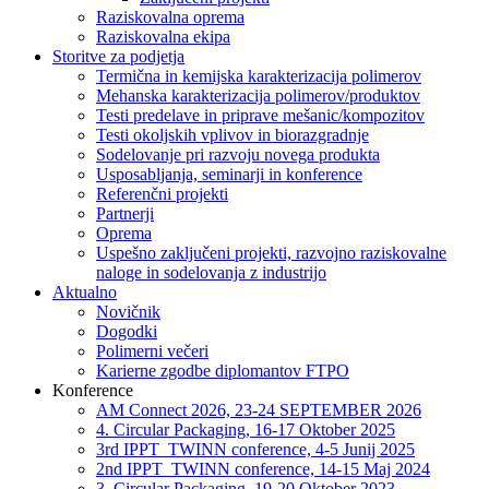
Raziskovalna oprema
Raziskovalna ekipa
Storitve za podjetja
Termična in kemijska karakterizacija polimerov
Mehanska karakterizacija polimerov/produktov
Testi predelave in priprave mešanic/kompozitov
Testi okoljskih vplivov in biorazgradnje
Sodelovanje pri razvoju novega produkta
Usposabljanja, seminarji in konference
Referenčni projekti
Partnerji
Oprema
Uspešno zaključeni projekti, razvojno raziskovalne
naloge in sodelovanja z industrijo
Aktualno
Novičnik
Dogodki
Polimerni večeri
Karierne zgodbe diplomantov FTPO
Konference
AM Connect 2026, 23-24 SEPTEMBER 2026
4. Circular Packaging, 16-17 Oktober 2025
3rd IPPT_TWINN conference, 4-5 Junij 2025
2nd IPPT_TWINN conference, 14-15 Maj 2024
3. Circular Packaging, 19-20 Oktober 2023