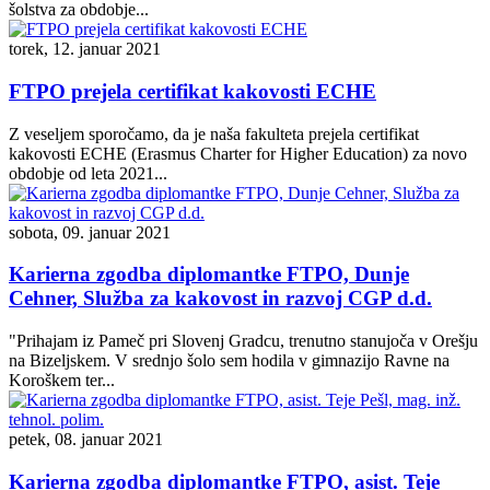
šolstva za obdobje...
torek, 12. januar 2021
FTPO prejela certifikat kakovosti ECHE
Z veseljem sporočamo, da je naša fakulteta prejela certifikat
kakovosti ECHE (Erasmus Charter for Higher Education) za novo
obdobje od leta 2021...
sobota, 09. januar 2021
Karierna zgodba diplomantke FTPO, Dunje
Cehner, Služba za kakovost in razvoj CGP d.d.
"Prihajam iz Pameč pri Slovenj Gradcu, trenutno stanujoča v Orešju
na Bizeljskem. V srednjo šolo sem hodila v gimnazijo Ravne na
Koroškem ter...
petek, 08. januar 2021
Karierna zgodba diplomantke FTPO, asist. Teje