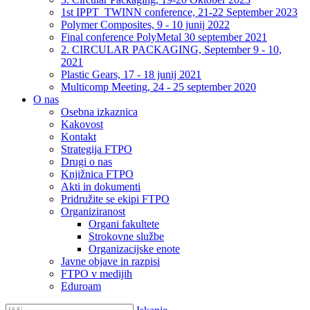
1st IPPT_TWINN conference, 21-22 September 2023
Polymer Composites, 9 - 10 junij 2022
Final conference PolyMetal 30 september 2021
2. CIRCULAR PACKAGING, September 9 - 10,
2021
Plastic Gears, 17 - 18 junij 2021
Multicomp Meeting, 24 - 25 september 2020
O nas
Osebna izkaznica
Kakovost
Kontakt
Strategija FTPO
Drugi o nas
Knjižnica FTPO
Akti in dokumenti
Pridružite se ekipi FTPO
Organiziranost
Organi fakultete
Strokovne službe
Organizacijske enote
Javne objave in razpisi
FTPO v medijih
Eduroam