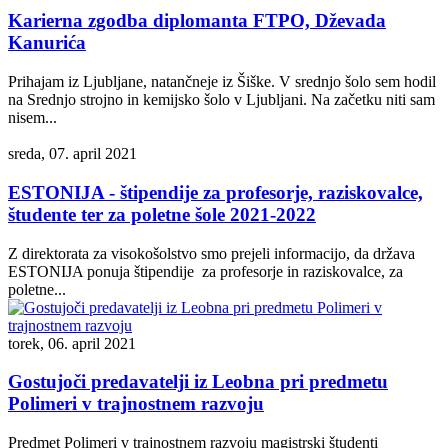
Karierna zgodba diplomanta FTPO, Dževada
Kanurića
Prihajam iz Ljubljane, natančneje iz Šiške. V srednjo šolo sem hodil
na Srednjo strojno in kemijsko šolo v Ljubljani. Na začetku niti sam
nisem...
sreda, 07. april 2021
ESTONIJA - štipendije za profesorje, raziskovalce,
študente ter za poletne šole 2021-2022
Z direktorata za visokošolstvo smo prejeli informacijo, da država
ESTONIJA ponuja štipendije za profesorje in raziskovalce, za
poletne...
torek, 06. april 2021
Gostujoči predavatelji iz Leobna pri predmetu
Polimeri v trajnostnem razvoju
Predmet Polimeri v trajnostnem razvoju magistrski študenti