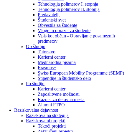
Tehnologija polimerov I. stopnja
Tehnologija polimerov II. stopnja
Predavatelji
Študentski svet
Obvestila za študente
Vloge in obrazci za študente
Vpis kot občan - Opravljanje posameznih
predmetov
Ob študiju
Tutorstvo
Karierni center
Mednarodna pisarna
Erasmus+
Swiss European Mobility Programme (SEMP)
Štipendije in študentsko delo
Po študiju
Karierni center
Zaposlitvene možnosti
Razpisi za delovna mesta
Alumni FTPO
Raziskovalna dejavnost
Raziskovalna strategija
Raziskovalni projekti
Tekoči projekti
Zaključeni projekti