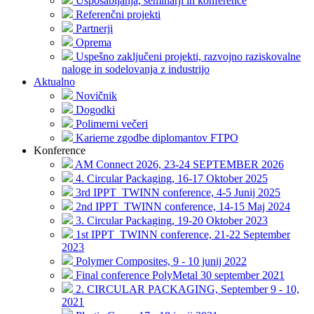
Usposabljanja, seminarji in konference
Referenčni projekti
Partnerji
Oprema
Uspešno zaključeni projekti, razvojno raziskovalne
naloge in sodelovanja z industrijo
Aktualno
Novičnik
Dogodki
Polimerni večeri
Karierne zgodbe diplomantov FTPO
Konference
AM Connect 2026, 23-24 SEPTEMBER 2026
4. Circular Packaging, 16-17 Oktober 2025
3rd IPPT_TWINN conference, 4-5 Junij 2025
2nd IPPT_TWINN conference, 14-15 Maj 2024
3. Circular Packaging, 19-20 Oktober 2023
1st IPPT_TWINN conference, 21-22 September
2023
Polymer Composites, 9 - 10 junij 2022
Final conference PolyMetal 30 september 2021
2. CIRCULAR PACKAGING, September 9 - 10,
2021