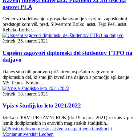
Razvoj novega materiala: Filament za 3D tisk na
osnovi PLA
Center za sodelovanje z gospodarstvom je s svojimi zaposlenimi
predstojnikom viš. pred. Silvestrom Bolko, asist. Tejo Pešl, asist.
Rebeko Lorber...
četrtek, 25. marec 2021
Uspešni zagovori diplomski del študentov FTPO na
daljavo
Danes smo bili ponovno priča trem uspešnim zagovorom
diplomskih del, ki smo jih izvedli na daljavo s pomočjo aplikacije
MS Teams. Novim...
četrtek, 18. marec 2021
Vpis v študijsko leto 2021/2022
Izteka se PRVI PRIJAVNI ROK (do 19. marca 2021) za vpis v prvi
letnik dodiplomskih in enovitih magistrskih študijskih...