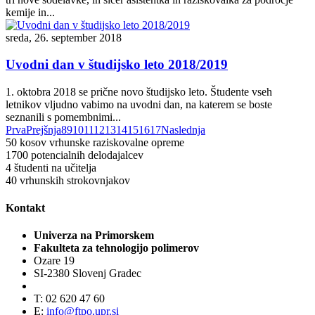
kemije in...
sreda, 26. september 2018
Uvodni dan v študijsko leto 2018/2019
1. oktobra 2018 se prične novo študijsko leto. Študente vseh
letnikov vljudno vabimo na uvodni dan, na katerem se boste
seznanili s pomembnimi...
Prva
Prejšnja
8
9
10
11
12
13
14
15
16
17
Naslednja
50
kosov vrhunske raziskovalne opreme
1700
potencialnih delodajalcev
4
študenti na učitelja
40
vrhunskih strokovnjakov
Kontakt
Univerza na Primorskem
Fakulteta za tehnologijo polimerov
Ozare 19
SI-2380 Slovenj Gradec
T: 02 620 47 60
E:
info@ftpo.upr.si