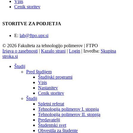
Vpis
Cenik storitev
STORITVE ZA PODJETJA
E:
lab@ftpo.upr.si
© 2026 Fakulteta za tehnologijo polimerov | FTPO
Izjava o zasebnosti
|
Kazalo strani
|
Login
|
Izvedba:
Skupina
stroka.si
Študij
Pred študijem
Študijski programi
Vpis
Nastanitev
Cenik storitev
Študij
Spletni referat
Tehnologija polimerov I. stopnja
Tehnologija polimerov II. stopnja
Predavatelji
Študentski svet
Obvestila za študente