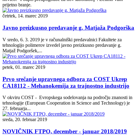
prijetno branje.
četrtek, 14. marec 2019
Javno preizkusno predavanje g. Matjaža Podgorška
V sredo, 6. 3. 2019 je v računalniški predavalnici Fakultete za
tehnologijo polimerov izvedel javno preizkusno predavanje g.
Matjaž Podgoršek,...
petek, 01. marec 2019
Prvo srečanje upravnega odbora za COST Ukrep
CA18112 - Mehanokemija za trajnostno industrijo
V okviru COST - Evropskega sodelovanja na področju znanosti in
tehnologije (European Cooperation in Science and Technology) je
27. februarja...
sreda, 20. februar 2019
NOVIČNIK FTPO, december - januar 2018/2019