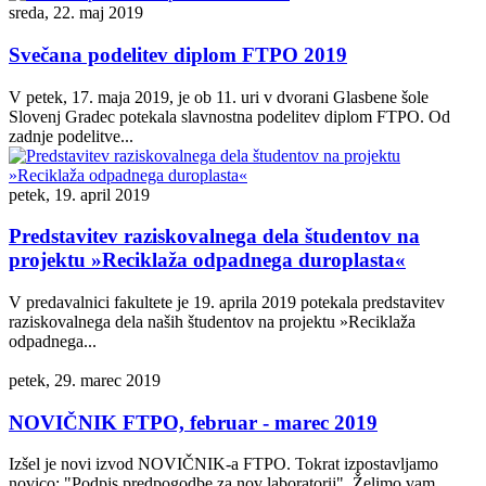
sreda, 22. maj 2019
Svečana podelitev diplom FTPO 2019
V petek, 17. maja 2019, je ob 11. uri v dvorani Glasbene šole
Slovenj Gradec potekala slavnostna podelitev diplom FTPO. Od
zadnje podelitve...
petek, 19. april 2019
Predstavitev raziskovalnega dela študentov na
projektu »Reciklaža odpadnega duroplasta«
V predavalnici fakultete je 19. aprila 2019 potekala predstavitev
raziskovalnega dela naših študentov na projektu »Reciklaža
odpadnega...
petek, 29. marec 2019
NOVIČNIK FTPO, februar - marec 2019
Izšel je novi izvod NOVIČNIK-a FTPO. Tokrat izpostavljamo
novico: "Podpis predpogodbe za nov laboratorij". Želimo vam