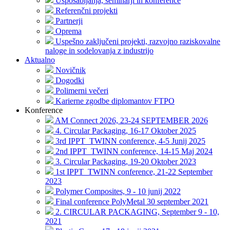
Usposabljanja, seminarji in konference
Referenčni projekti
Partnerji
Oprema
Uspešno zaključeni projekti, razvojno raziskovalne
naloge in sodelovanja z industrijo
Aktualno
Novičnik
Dogodki
Polimerni večeri
Karierne zgodbe diplomantov FTPO
Konference
AM Connect 2026, 23-24 SEPTEMBER 2026
4. Circular Packaging, 16-17 Oktober 2025
3rd IPPT_TWINN conference, 4-5 Junij 2025
2nd IPPT_TWINN conference, 14-15 Maj 2024
3. Circular Packaging, 19-20 Oktober 2023
1st IPPT_TWINN conference, 21-22 September
2023
Polymer Composites, 9 - 10 junij 2022
Final conference PolyMetal 30 september 2021
2. CIRCULAR PACKAGING, September 9 - 10,
2021