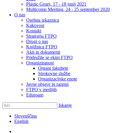
Plastic Gears, 17 - 18 junij 2021
Multicomp Meeting, 24 - 25 september 2020
O nas
Osebna izkaznica
Kakovost
Kontakt
Strategija FTPO
Drugi o nas
Knjižnica FTPO
Akti in dokumenti
Pridružite se ekipi FTPO
Organiziranost
Organi fakultete
Strokovne službe
Organizacijske enote
Javne objave in razpisi
FTPO v medijih
Eduroam
Iskanje
Slovenščina
English