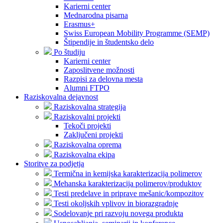
Karierni center
Mednarodna pisarna
Erasmus+
Swiss European Mobility Programme (SEMP)
Štipendije in študentsko delo
Po študiju
Karierni center
Zaposlitvene možnosti
Razpisi za delovna mesta
Alumni FTPO
Raziskovalna dejavnost
Raziskovalna strategija
Raziskovalni projekti
Tekoči projekti
Zaključeni projekti
Raziskovalna oprema
Raziskovalna ekipa
Storitve za podjetja
Termična in kemijska karakterizacija polimerov
Mehanska karakterizacija polimerov/produktov
Testi predelave in priprave mešanic/kompozitov
Testi okoljskih vplivov in biorazgradnje
Sodelovanje pri razvoju novega produkta