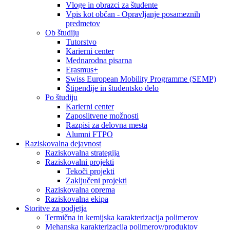
Vloge in obrazci za študente
Vpis kot občan - Opravljanje posameznih
predmetov
Ob študiju
Tutorstvo
Karierni center
Mednarodna pisarna
Erasmus+
Swiss European Mobility Programme (SEMP)
Štipendije in študentsko delo
Po študiju
Karierni center
Zaposlitvene možnosti
Razpisi za delovna mesta
Alumni FTPO
Raziskovalna dejavnost
Raziskovalna strategija
Raziskovalni projekti
Tekoči projekti
Zaključeni projekti
Raziskovalna oprema
Raziskovalna ekipa
Storitve za podjetja
Termična in kemijska karakterizacija polimerov
Mehanska karakterizacija polimerov/produktov