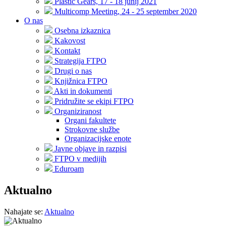
Plastic Gears, 17 - 18 junij 2021
Multicomp Meeting, 24 - 25 september 2020
O nas
Osebna izkaznica
Kakovost
Kontakt
Strategija FTPO
Drugi o nas
Knjižnica FTPO
Akti in dokumenti
Pridružite se ekipi FTPO
Organiziranost
Organi fakultete
Strokovne službe
Organizacijske enote
Javne objave in razpisi
FTPO v medijih
Eduroam
Aktualno
Nahajate se:
Aktualno