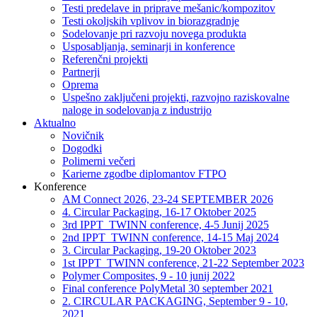
Testi predelave in priprave mešanic/kompozitov
Testi okoljskih vplivov in biorazgradnje
Sodelovanje pri razvoju novega produkta
Usposabljanja, seminarji in konference
Referenčni projekti
Partnerji
Oprema
Uspešno zaključeni projekti, razvojno raziskovalne
naloge in sodelovanja z industrijo
Aktualno
Novičnik
Dogodki
Polimerni večeri
Karierne zgodbe diplomantov FTPO
Konference
AM Connect 2026, 23-24 SEPTEMBER 2026
4. Circular Packaging, 16-17 Oktober 2025
3rd IPPT_TWINN conference, 4-5 Junij 2025
2nd IPPT_TWINN conference, 14-15 Maj 2024
3. Circular Packaging, 19-20 Oktober 2023
1st IPPT_TWINN conference, 21-22 September 2023
Polymer Composites, 9 - 10 junij 2022
Final conference PolyMetal 30 september 2021
2. CIRCULAR PACKAGING, September 9 - 10,
2021