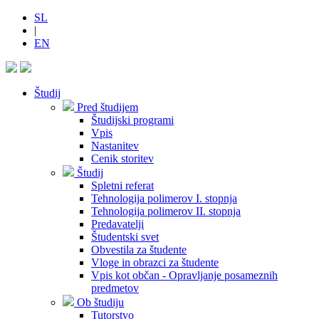
SL
|
EN
Študij
Pred študijem
Študijski programi
Vpis
Nastanitev
Cenik storitev
Študij
Spletni referat
Tehnologija polimerov I. stopnja
Tehnologija polimerov II. stopnja
Predavatelji
Študentski svet
Obvestila za študente
Vloge in obrazci za študente
Vpis kot občan - Opravljanje posameznih
predmetov
Ob študiju
Tutorstvo