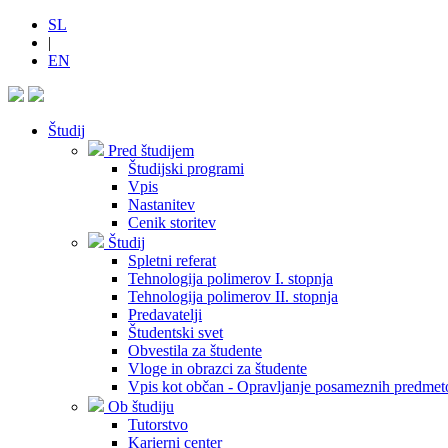
SL
|
EN
Študij
Pred študijem
Študijski programi
Vpis
Nastanitev
Cenik storitev
Študij
Spletni referat
Tehnologija polimerov I. stopnja
Tehnologija polimerov II. stopnja
Predavatelji
Študentski svet
Obvestila za študente
Vloge in obrazci za študente
Vpis kot občan - Opravljanje posameznih predmet
Ob študiju
Tutorstvo
Karierni center