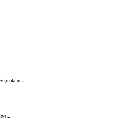
 (mala in...
tve...