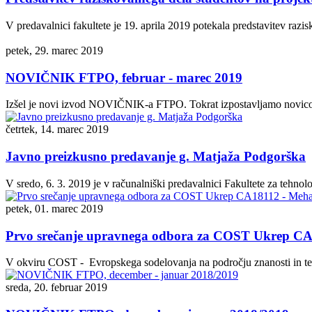
V predavalnici fakultete je 19. aprila 2019 potekala predstavitev raz
petek, 29. marec 2019
NOVIČNIK FTPO, februar - marec 2019
Izšel je novi izvod NOVIČNIK-a FTPO. Tokrat izpostavljamo novico: 
četrtek, 14. marec 2019
Javno preizkusno predavanje g. Matjaža Podgorška
V sredo, 6. 3. 2019 je v računalniški predavalnici Fakultete za tehno
petek, 01. marec 2019
Prvo srečanje upravnega odbora za COST Ukrep CA1
V okviru COST - Evropskega sodelovanja na področju znanosti in teh
sreda, 20. februar 2019