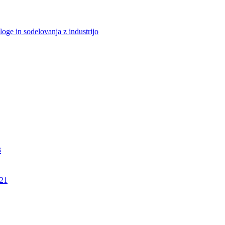
loge in sodelovanja z industrijo
3
21