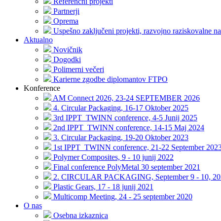
Referenčni projekti
Partnerji
Oprema
Uspešno zaključeni projekti, razvojno raziskovalne na
Aktualno
Novičnik
Dogodki
Polimerni večeri
Karierne zgodbe diplomantov FTPO
Konference
AM Connect 2026, 23-24 SEPTEMBER 2026
4. Circular Packaging, 16-17 Oktober 2025
3rd IPPT_TWINN conference, 4-5 Junij 2025
2nd IPPT_TWINN conference, 14-15 Maj 2024
3. Circular Packaging, 19-20 Oktober 2023
1st IPPT_TWINN conference, 21-22 September 202
Polymer Composites, 9 - 10 junij 2022
Final conference PolyMetal 30 september 2021
2. CIRCULAR PACKAGING, September 9 - 10, 20
Plastic Gears, 17 - 18 junij 2021
Multicomp Meeting, 24 - 25 september 2020
O nas
Osebna izkaznica