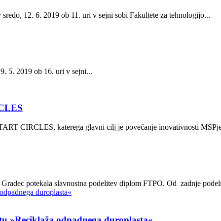
edo, 12. 6. 2019 ob 11. uri v sejni sobi Fakultete za tehnologijo...
 5. 2019 ob 16. uri v sejni...
IRCLES
START CIRCLES, katerega glavni cilj je povečanje inovativnosti MSPjev
nj Gradec potekala slavnostna podelitev diplom FTPO. Od zadnje podeli
ktu »Reciklaža odpadnega duroplasta«