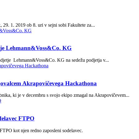
9. 1. 2019 ob 8. uri v sejni sobi Fakultete za...
odjetje Lehmann&Voss&Co. KG
 podjetje Lehmann&Voss&Co. KG na sedežu podjetja v...
govalcem Akrapovičevega Hackathona
bnika, ki je v decembru s svojo ekipo zmagal na Akrapovičevem...
sodelavec FTPO
pi FTPO kot njen redno zaposleni sodelavec.