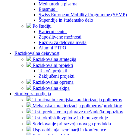
Mednarodna pisarna
Erasmus+
Swiss European Mobility Programme (SEMP)
Štipendije in študentsko delo
Po študiju
Karierni center
Zaposlitvene možnosti
Razpisi za delovna mesta
Alumni FTPO
Raziskovalna dejavnost
Raziskovalna strategija
Raziskovalni projekti
Tekoči projekti
Zaključeni projekti
Raziskovalna oprema
Raziskovalna ekipa
Storitve za podjetja
Termična in kemijska karakterizacija polimerov
Mehanska karakterizacija polimerov/produktov
Testi predelave in priprave mešanic/kompozitov
Testi okoljskih vplivov in biorazgradnje
Sodelovanje pri razvoju novega produkta
Usposabljanja, seminarji in konference