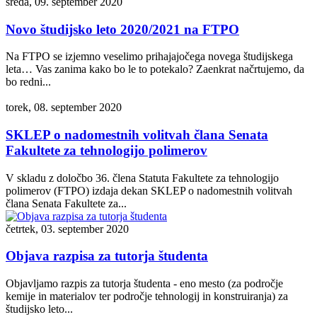
sreda, 09. september 2020
Novo študijsko leto 2020/2021 na FTPO
Na FTPO se izjemno veselimo prihajajočega novega študijskega
leta… Vas zanima kako bo le to potekalo? Zaenkrat načrtujemo, da
bo redni...
torek, 08. september 2020
SKLEP o nadomestnih volitvah člana Senata
Fakultete za tehnologijo polimerov
V skladu z določbo 36. člena Statuta Fakultete za tehnologijo
polimerov (FTPO) izdaja dekan SKLEP o nadomestnih volitvah
člana Senata Fakultete za...
četrtek, 03. september 2020
Objava razpisa za tutorja študenta
Objavljamo razpis za tutorja študenta - eno mesto (za področje
kemije in materialov ter področje tehnologij in konstruiranja) za
študijsko leto...