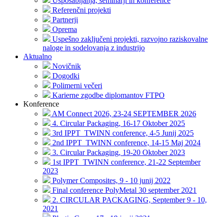
Usposabljanja, seminarji in konference
Referenčni projekti
Partnerji
Oprema
Uspešno zaključeni projekti, razvojno raziskovalne
naloge in sodelovanja z industrijo
Aktualno
Novičnik
Dogodki
Polimerni večeri
Karierne zgodbe diplomantov FTPO
Konference
AM Connect 2026, 23-24 SEPTEMBER 2026
4. Circular Packaging, 16-17 Oktober 2025
3rd IPPT_TWINN conference, 4-5 Junij 2025
2nd IPPT_TWINN conference, 14-15 Maj 2024
3. Circular Packaging, 19-20 Oktober 2023
1st IPPT_TWINN conference, 21-22 September
2023
Polymer Composites, 9 - 10 junij 2022
Final conference PolyMetal 30 september 2021
2. CIRCULAR PACKAGING, September 9 - 10,
2021