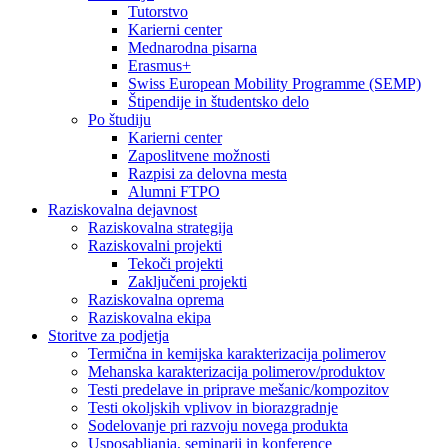
Tutorstvo
Karierni center
Mednarodna pisarna
Erasmus+
Swiss European Mobility Programme (SEMP)
Štipendije in študentsko delo
Po študiju
Karierni center
Zaposlitvene možnosti
Razpisi za delovna mesta
Alumni FTPO
Raziskovalna dejavnost
Raziskovalna strategija
Raziskovalni projekti
Tekoči projekti
Zaključeni projekti
Raziskovalna oprema
Raziskovalna ekipa
Storitve za podjetja
Termična in kemijska karakterizacija polimerov
Mehanska karakterizacija polimerov/produktov
Testi predelave in priprave mešanic/kompozitov
Testi okoljskih vplivov in biorazgradnje
Sodelovanje pri razvoju novega produkta
Usposabljanja, seminarji in konference