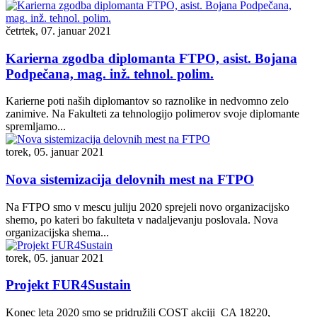
četrtek, 07. januar 2021
Karierna zgodba diplomanta FTPO, asist. Bojana
Podpečana, mag. inž. tehnol. polim.
Karierne poti naših diplomantov so raznolike in nedvomno zelo
zanimive. Na Fakulteti za tehnologijo polimerov svoje diplomante
spremljamo...
torek, 05. januar 2021
Nova sistemizacija delovnih mest na FTPO
Na FTPO smo v mescu juliju 2020 sprejeli novo organizacijsko
shemo, po kateri bo fakulteta v nadaljevanju poslovala. Nova
organizacijska shema...
torek, 05. januar 2021
Projekt FUR4Sustain
Konec leta 2020 smo se pridružili COST akciji CA 18220,