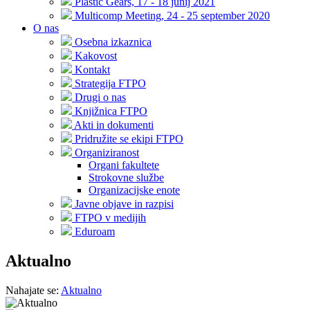
Plastic Gears, 17 - 18 junij 2021
Multicomp Meeting, 24 - 25 september 2020
O nas
Osebna izkaznica
Kakovost
Kontakt
Strategija FTPO
Drugi o nas
Knjižnica FTPO
Akti in dokumenti
Pridružite se ekipi FTPO
Organiziranost
Organi fakultete
Strokovne službe
Organizacijske enote
Javne objave in razpisi
FTPO v medijih
Eduroam
Aktualno
Nahajate se:
Aktualno