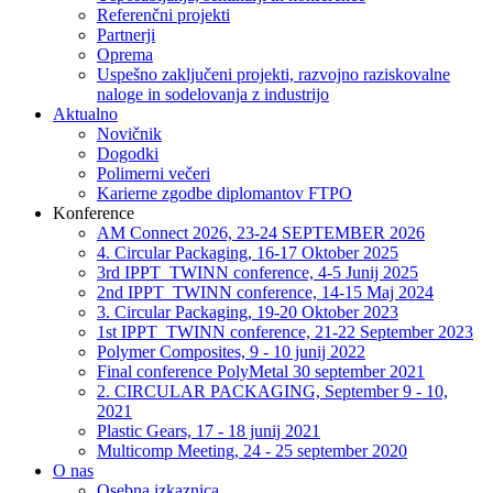
Referenčni projekti
Partnerji
Oprema
Uspešno zaključeni projekti, razvojno raziskovalne
naloge in sodelovanja z industrijo
Aktualno
Novičnik
Dogodki
Polimerni večeri
Karierne zgodbe diplomantov FTPO
Konference
AM Connect 2026, 23-24 SEPTEMBER 2026
4. Circular Packaging, 16-17 Oktober 2025
3rd IPPT_TWINN conference, 4-5 Junij 2025
2nd IPPT_TWINN conference, 14-15 Maj 2024
3. Circular Packaging, 19-20 Oktober 2023
1st IPPT_TWINN conference, 21-22 September 2023
Polymer Composites, 9 - 10 junij 2022
Final conference PolyMetal 30 september 2021
2. CIRCULAR PACKAGING, September 9 - 10,
2021
Plastic Gears, 17 - 18 junij 2021
Multicomp Meeting, 24 - 25 september 2020
O nas
Osebna izkaznica