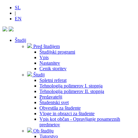
SL
|
EN
Študij
Pred študijem
Študijski programi
Vpis
Nastanitev
Cenik storitev
Študij
Spletni referat
Tehnologija polimerov I. stopnja
Tehnologija polimerov II. stopnja
Predavatelji
Študentski svet
Obvestila za študente
Vloge in obrazci za študente
Vpis kot občan - Opravljanje posameznih
predmetov
Ob študiju
Tutorstvo