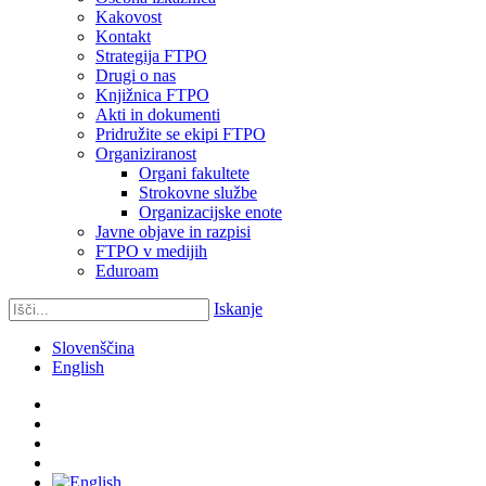
Kakovost
Kontakt
Strategija FTPO
Drugi o nas
Knjižnica FTPO
Akti in dokumenti
Pridružite se ekipi FTPO
Organiziranost
Organi fakultete
Strokovne službe
Organizacijske enote
Javne objave in razpisi
FTPO v medijih
Eduroam
Iskanje
Slovenščina
English