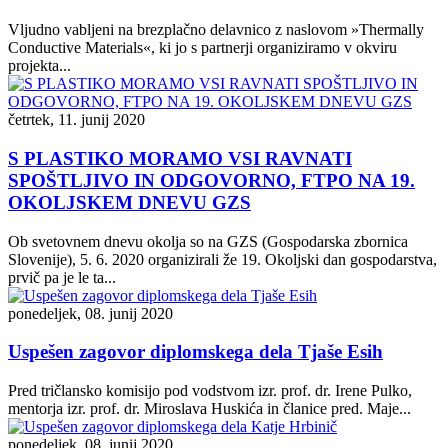
Vljudno vabljeni na brezplačno delavnico z naslovom »Thermally
Conductive Materials«, ki jo s partnerji organiziramo v okviru
projekta...
četrtek, 11. junij 2020
S PLASTIKO MORAMO VSI RAVNATI
SPOŠTLJIVO IN ODGOVORNO, FTPO NA 19.
OKOLJSKEM DNEVU GZS
Ob svetovnem dnevu okolja so na GZS (Gospodarska zbornica
Slovenije), 5. 6. 2020 organizirali že 19. Okoljski dan gospodarstva,
prvič pa je le ta...
ponedeljek, 08. junij 2020
Uspešen zagovor diplomskega dela Tjaše Esih
Pred tričlansko komisijo pod vodstvom izr. prof. dr. Irene Pulko,
mentorja izr. prof. dr. Miroslava Huskića in članice pred. Maje...
ponedeljek, 08. junij 2020