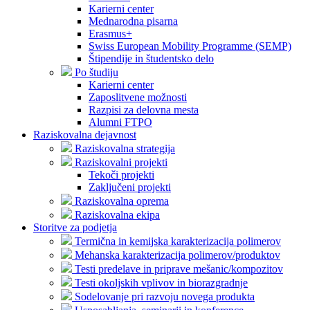
Karierni center
Mednarodna pisarna
Erasmus+
Swiss European Mobility Programme (SEMP)
Štipendije in študentsko delo
Po študiju
Karierni center
Zaposlitvene možnosti
Razpisi za delovna mesta
Alumni FTPO
Raziskovalna dejavnost
Raziskovalna strategija
Raziskovalni projekti
Tekoči projekti
Zaključeni projekti
Raziskovalna oprema
Raziskovalna ekipa
Storitve za podjetja
Termična in kemijska karakterizacija polimerov
Mehanska karakterizacija polimerov/produktov
Testi predelave in priprave mešanic/kompozitov
Testi okoljskih vplivov in biorazgradnje
Sodelovanje pri razvoju novega produkta