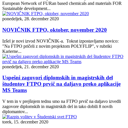
European Network of FURan based chemicals and materials FOR
Sustainable development...
ponedeljek, 28. december 2020
NOVIČNIK FTPO, oktober, november 2020
Izšel je novi izvod NOVIČNIK-a. Tokrat izpostavljamo novico:
"Na FTPO pričeli z novim projektom POLYFLIP", v rubriki
Karierne...
ponedeljek, 21. december 2020
Uspešni zagovori diplomskih in magistrskih del
študentov FTPO prvič na daljavo preko aplikacije
MS Teams
V tem in v prejšnjem tednu smo na FTPO prvič na daljavo izvedli
zagovore diplomskih in magistrskih del in tako dobili 8 novih
diplomantov...
torek, 15. december 2020