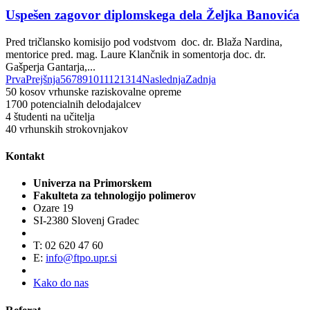
Uspešen zagovor diplomskega dela Željka Banovića
Pred tričlansko komisijo pod vodstvom doc. dr. Blaža Nardina,
mentorice pred. mag. Laure Klančnik in somentorja doc. dr.
Gašperja Gantarja,...
Prva
Prejšnja
5
6
7
8
9
10
11
12
13
14
Naslednja
Zadnja
50
kosov vrhunske raziskovalne opreme
1700
potencialnih delodajalcev
4
študenti na učitelja
40
vrhunskih strokovnjakov
Kontakt
Univerza na Primorskem
Fakulteta za tehnologijo polimerov
Ozare 19
SI-2380 Slovenj Gradec
T: 02 620 47 60
E:
info@ftpo.upr.si
Kako do nas