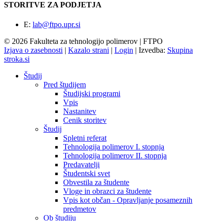
STORITVE ZA PODJETJA
E:
lab@ftpo.upr.si
© 2026 Fakulteta za tehnologijo polimerov | FTPO
Izjava o zasebnosti
|
Kazalo strani
|
Login
|
Izvedba:
Skupina
stroka.si
Študij
Pred študijem
Študijski programi
Vpis
Nastanitev
Cenik storitev
Študij
Spletni referat
Tehnologija polimerov I. stopnja
Tehnologija polimerov II. stopnja
Predavatelji
Študentski svet
Obvestila za študente
Vloge in obrazci za študente
Vpis kot občan - Opravljanje posameznih
predmetov
Ob študiju