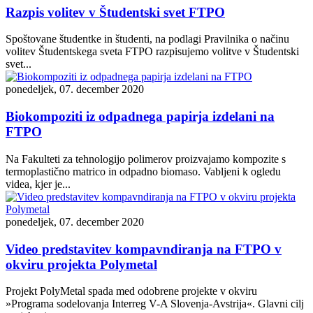
Razpis volitev v Študentski svet FTPO
Spoštovane študentke in študenti, na podlagi Pravilnika o načinu
volitev Študentskega sveta FTPO razpisujemo volitve v Študentski
svet...
ponedeljek, 07. december 2020
Biokompoziti iz odpadnega papirja izdelani na
FTPO
Na Fakulteti za tehnologijo polimerov proizvajamo kompozite s
termoplastično matrico in odpadno biomaso. Vabljeni k ogledu
videa, kjer je...
ponedeljek, 07. december 2020
Video predstavitev kompavndiranja na FTPO v
okviru projekta Polymetal
Projekt PolyMetal spada med odobrene projekte v okviru
»Programa sodelovanja Interreg V-A Slovenja-Avstrija«. Glavni cilj