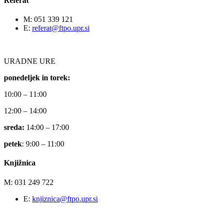
Referat
M: 051 339 121
E:
referat@ftpo.upr.si
URADNE URE
ponedeljek in torek:
10:00 – 11:00
12:00 – 14:00
sreda:
14:00 – 17:00
petek
: 9:00 – 11:00
Knjižnica
M: 031 249 722
E:
knjiznica@ftpo.upr.si