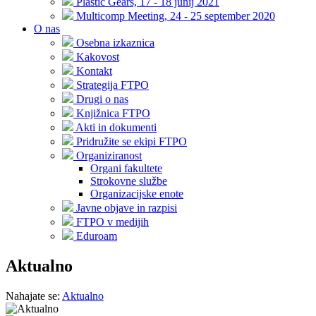
Plastic Gears, 17 - 18 junij 2021
Multicomp Meeting, 24 - 25 september 2020
O nas
Osebna izkaznica
Kakovost
Kontakt
Strategija FTPO
Drugi o nas
Knjižnica FTPO
Akti in dokumenti
Pridružite se ekipi FTPO
Organiziranost
Organi fakultete
Strokovne službe
Organizacijske enote
Javne objave in razpisi
FTPO v medijih
Eduroam
Aktualno
Nahajate se:
Aktualno