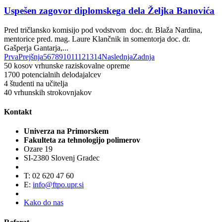
Uspešen zagovor diplomskega dela Željka Banovića
Pred tričlansko komisijo pod vodstvom doc. dr. Blaža Nardina,
mentorice pred. mag. Laure Klančnik in somentorja doc. dr.
Gašperja Gantarja,...
Prva
Prejšnja
5
6
7
8
9
10
11
12
13
14
Naslednja
Zadnja
50
kosov vrhunske raziskovalne opreme
1700
potencialnih delodajalcev
4
študenti na učitelja
40
vrhunskih strokovnjakov
Kontakt
Univerza na Primorskem
Fakulteta za tehnologijo polimerov
Ozare 19
SI-2380 Slovenj Gradec
T: 02 620 47 60
E:
info@ftpo.upr.si
Kako do nas