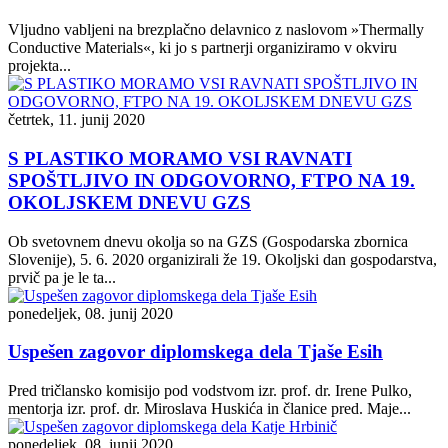
Vljudno vabljeni na brezplačno delavnico z naslovom »Thermally
Conductive Materials«, ki jo s partnerji organiziramo v okviru
projekta...
četrtek, 11. junij 2020
S PLASTIKO MORAMO VSI RAVNATI
SPOŠTLJIVO IN ODGOVORNO, FTPO NA 19.
OKOLJSKEM DNEVU GZS
Ob svetovnem dnevu okolja so na GZS (Gospodarska zbornica
Slovenije), 5. 6. 2020 organizirali že 19. Okoljski dan gospodarstva,
prvič pa je le ta...
ponedeljek, 08. junij 2020
Uspešen zagovor diplomskega dela Tjaše Esih
Pred tričlansko komisijo pod vodstvom izr. prof. dr. Irene Pulko,
mentorja izr. prof. dr. Miroslava Huskića in članice pred. Maje...
ponedeljek, 08. junij 2020