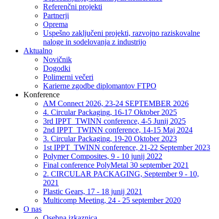
Referenčni projekti
Partnerji
Oprema
Uspešno zaključeni projekti, razvojno raziskovalne
naloge in sodelovanja z industrijo
Aktualno
Novičnik
Dogodki
Polimerni večeri
Karierne zgodbe diplomantov FTPO
Konference
AM Connect 2026, 23-24 SEPTEMBER 2026
4. Circular Packaging, 16-17 Oktober 2025
3rd IPPT_TWINN conference, 4-5 Junij 2025
2nd IPPT_TWINN conference, 14-15 Maj 2024
3. Circular Packaging, 19-20 Oktober 2023
1st IPPT_TWINN conference, 21-22 September 2023
Polymer Composites, 9 - 10 junij 2022
Final conference PolyMetal 30 september 2021
2. CIRCULAR PACKAGING, September 9 - 10,
2021
Plastic Gears, 17 - 18 junij 2021
Multicomp Meeting, 24 - 25 september 2020
O nas
Osebna izkaznica