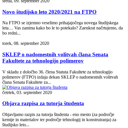
sreda, 09. september 2020
Novo študijsko leto 2020/2021 na FTPO
Na FTPO se izjemno veselimo prihajajočega novega študijskega
leta… Vas zanima kako bo le to potekalo? Zaenkrat načrtujemo, da
bo redni...
torek, 08. september 2020
SKLEP o nadomestnih volitvah člana Senata
Fakultete za tehnologijo polimerov
V skladu z določbo 36. člena Statuta Fakultete za tehnologijo
polimerov (FTPO) izdaja dekan SKLEP o nadomestnih volitvah
člana Senata Fakultete za...
četrtek, 03. september 2020
Objava razpisa za tutorja študenta
Objavljamo razpis za tutorja študenta - eno mesto (za področje
kemije in materialov ter področje tehnologij in konstruiranja) za
študijsko leto...