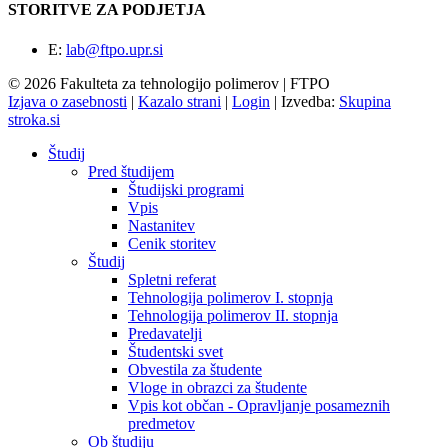
STORITVE ZA PODJETJA
E:
lab@ftpo.upr.si
© 2026 Fakulteta za tehnologijo polimerov | FTPO
Izjava o zasebnosti
|
Kazalo strani
|
Login
|
Izvedba:
Skupina
stroka.si
Študij
Pred študijem
Študijski programi
Vpis
Nastanitev
Cenik storitev
Študij
Spletni referat
Tehnologija polimerov I. stopnja
Tehnologija polimerov II. stopnja
Predavatelji
Študentski svet
Obvestila za študente
Vloge in obrazci za študente
Vpis kot občan - Opravljanje posameznih
predmetov
Ob študiju