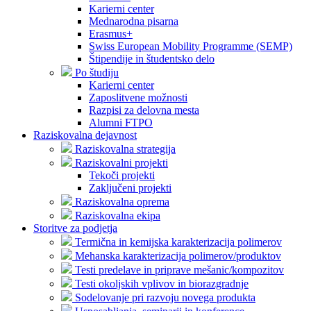
Karierni center
Mednarodna pisarna
Erasmus+
Swiss European Mobility Programme (SEMP)
Štipendije in študentsko delo
Po študiju
Karierni center
Zaposlitvene možnosti
Razpisi za delovna mesta
Alumni FTPO
Raziskovalna dejavnost
Raziskovalna strategija
Raziskovalni projekti
Tekoči projekti
Zaključeni projekti
Raziskovalna oprema
Raziskovalna ekipa
Storitve za podjetja
Termična in kemijska karakterizacija polimerov
Mehanska karakterizacija polimerov/produktov
Testi predelave in priprave mešanic/kompozitov
Testi okoljskih vplivov in biorazgradnje
Sodelovanje pri razvoju novega produkta