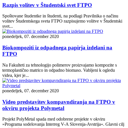
Razpis volitev v Študentski svet FTPO
Spoštovane študentke in študenti, na podlagi Pravilnika o načinu
volitev Študentskega sveta FTPO razpisujemo volitve v Študentski
svet...
ponedeljek, 07. december 2020
Biokompoziti iz odpadnega papirja izdelani na
FTPO
Na Fakulteti za tehnologijo polimerov proizvajamo kompozite s
termoplastično matrico in odpadno biomaso. Vabljeni k ogledu
videa, kjer je...
ponedeljek, 07. december 2020
Video predstavitev kompavndiranja na FTPO v
okviru projekta Polymetal
Projekt PolyMetal spada med odobrene projekte v okviru
»Programa sodelovanja Interreg V-A Slovenja-Avstrija«. Glavni cilj