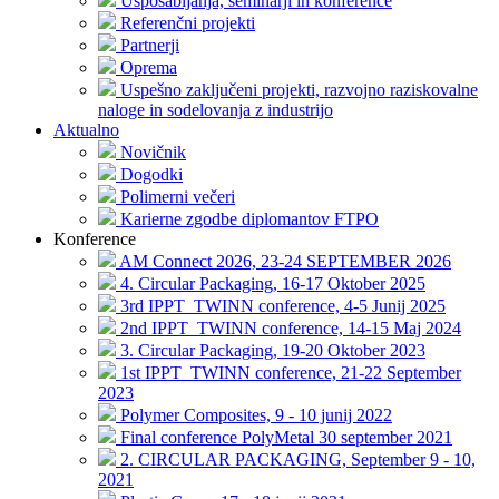
Usposabljanja, seminarji in konference
Referenčni projekti
Partnerji
Oprema
Uspešno zaključeni projekti, razvojno raziskovalne
naloge in sodelovanja z industrijo
Aktualno
Novičnik
Dogodki
Polimerni večeri
Karierne zgodbe diplomantov FTPO
Konference
AM Connect 2026, 23-24 SEPTEMBER 2026
4. Circular Packaging, 16-17 Oktober 2025
3rd IPPT_TWINN conference, 4-5 Junij 2025
2nd IPPT_TWINN conference, 14-15 Maj 2024
3. Circular Packaging, 19-20 Oktober 2023
1st IPPT_TWINN conference, 21-22 September
2023
Polymer Composites, 9 - 10 junij 2022
Final conference PolyMetal 30 september 2021
2. CIRCULAR PACKAGING, September 9 - 10,
2021