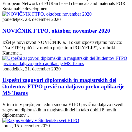
European Network of FURan based chemicals and materials FOR
Sustainable development...
ponedeljek, 28. december 2020
NOVIČNIK FTPO, oktober, november 2020
Izšel je novi izvod NOVIČNIK-a. Tokrat izpostavljamo novico:
"Na FTPO pričeli z novim projektom POLYFLIP", v rubriki
Karierne...
ponedeljek, 21. december 2020
Uspešni zagovori diplomskih in magistrskih del
študentov FTPO prvič na daljavo preko aplikacije
MS Teams
V tem in v prejšnjem tednu smo na FTPO prvič na daljavo izvedli
zagovore diplomskih in magistrskih del in tako dobili 8 novih
diplomantov...
torek, 15. december 2020