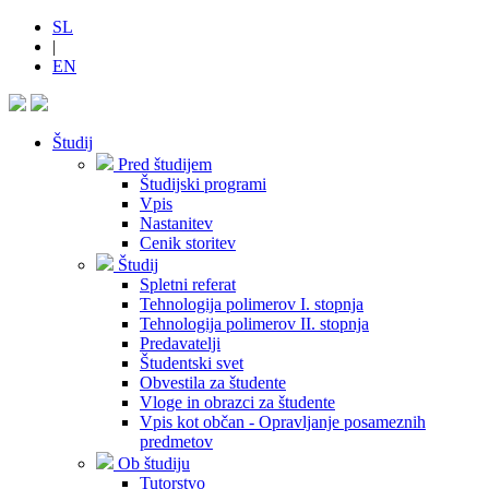
SL
|
EN
Študij
Pred študijem
Študijski programi
Vpis
Nastanitev
Cenik storitev
Študij
Spletni referat
Tehnologija polimerov I. stopnja
Tehnologija polimerov II. stopnja
Predavatelji
Študentski svet
Obvestila za študente
Vloge in obrazci za študente
Vpis kot občan - Opravljanje posameznih
predmetov
Ob študiju
Tutorstvo