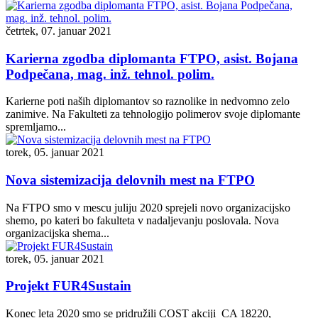
četrtek, 07. januar 2021
Karierna zgodba diplomanta FTPO, asist. Bojana
Podpečana, mag. inž. tehnol. polim.
Karierne poti naših diplomantov so raznolike in nedvomno zelo
zanimive. Na Fakulteti za tehnologijo polimerov svoje diplomante
spremljamo...
torek, 05. januar 2021
Nova sistemizacija delovnih mest na FTPO
Na FTPO smo v mescu juliju 2020 sprejeli novo organizacijsko
shemo, po kateri bo fakulteta v nadaljevanju poslovala. Nova
organizacijska shema...
torek, 05. januar 2021
Projekt FUR4Sustain
Konec leta 2020 smo se pridružili COST akciji CA 18220,