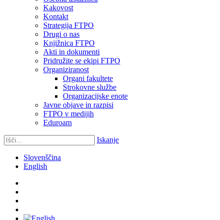
Kakovost
Kontakt
Strategija FTPO
Drugi o nas
Knjižnica FTPO
Akti in dokumenti
Pridružite se ekipi FTPO
Organiziranost
Organi fakultete
Strokovne službe
Organizacijske enote
Javne objave in razpisi
FTPO v medijih
Eduroam
Iskanje
Slovenščina
English