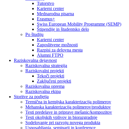
Tutorstvo
Karierni center
Mednarodna pisarna
Erasmus+
Swiss European Mobility Programme (SEMP)
Štipendije in študentsko delo
Po študiju
Karierni center
Zaposlitvene možnosti
Razpisi za delovna mesta
Alumni FTPO
Raziskovalna dejavnost
Raziskovalna strategija
Raziskovalni projekti
Tekoči projekti
Zaključeni projekti
Raziskovalna oprema
Raziskovalna ekipa
Storitve za podjetja
Termična in kemijska karakterizacija polimerov
Mehanska karakterizacija polimerov/produktov
Testi predelave in priprave mešanic/kompozitov
Testi okoljskih vplivov in biorazgradnje
Sodelovanje pri razvoju novega produkta
Usposabljanja, seminarji in konference