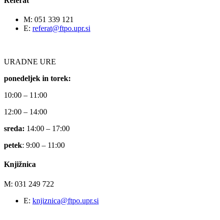
Referat
M: 051 339 121
E:
referat@ftpo.upr.si
URADNE URE
ponedeljek in torek:
10:00 – 11:00
12:00 – 14:00
sreda:
14:00 – 17:00
petek
: 9:00 – 11:00
Knjižnica
M: 031 249 722
E:
knjiznica@ftpo.upr.si