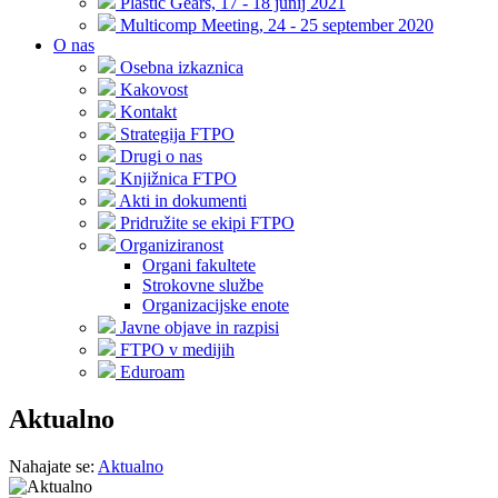
Plastic Gears, 17 - 18 junij 2021
Multicomp Meeting, 24 - 25 september 2020
O nas
Osebna izkaznica
Kakovost
Kontakt
Strategija FTPO
Drugi o nas
Knjižnica FTPO
Akti in dokumenti
Pridružite se ekipi FTPO
Organiziranost
Organi fakultete
Strokovne službe
Organizacijske enote
Javne objave in razpisi
FTPO v medijih
Eduroam
Aktualno
Nahajate se:
Aktualno