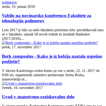
sreda, 10. januar 2018
Vabilo na novinarsko konferenco Fakultete za
tehnologijo polimerov
Leto 2017 je bilo za našo fakulteto prelomno leto: preoblikovali smo
se v fakulteto, vpisali 58 novih rednih in izrednih študentov
(2017/2018),...
petek, 17. november 2017
Berk composites - Kako je iz hobija nastalo uspešno
podjetje?
V okviru Kariernega centra bomo za vas v sredo, 22. 11. 2017 ob
9:00 uri, organizirali zanimivo predavanje Jureta Berka,
ustanovitelja in...
četrtek, 16. november 2017
Uvod v znanstveno-raziskovalno delo
V okviru projekta Nadgradnja Kariernega centra FTPO smo za vas