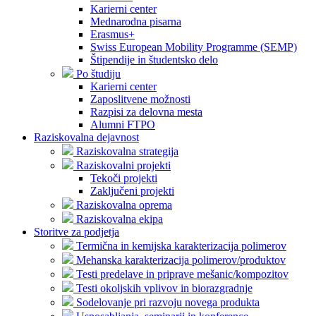
Karierni center
Mednarodna pisarna
Erasmus+
Swiss European Mobility Programme (SEMP)
Štipendije in študentsko delo
Po študiju
Karierni center
Zaposlitvene možnosti
Razpisi za delovna mesta
Alumni FTPO
Raziskovalna dejavnost
Raziskovalna strategija
Raziskovalni projekti
Tekoči projekti
Zaključeni projekti
Raziskovalna oprema
Raziskovalna ekipa
Storitve za podjetja
Termična in kemijska karakterizacija polimerov
Mehanska karakterizacija polimerov/produktov
Testi predelave in priprave mešanic/kompozitov
Testi okoljskih vplivov in biorazgradnje
Sodelovanje pri razvoju novega produkta