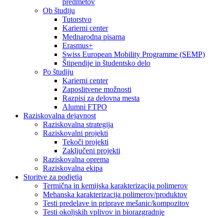
predmetov
Ob študiju
Tutorstvo
Karierni center
Mednarodna pisarna
Erasmus+
Swiss European Mobility Programme (SEMP)
Štipendije in študentsko delo
Po študiju
Karierni center
Zaposlitvene možnosti
Razpisi za delovna mesta
Alumni FTPO
Raziskovalna dejavnost
Raziskovalna strategija
Raziskovalni projekti
Tekoči projekti
Zaključeni projekti
Raziskovalna oprema
Raziskovalna ekipa
Storitve za podjetja
Termična in kemijska karakterizacija polimerov
Mehanska karakterizacija polimerov/produktov
Testi predelave in priprave mešanic/kompozitov
Testi okoljskih vplivov in biorazgradnje