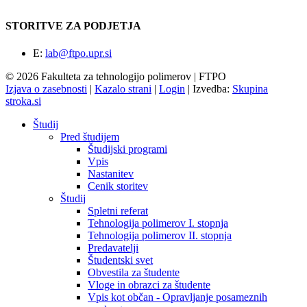
STORITVE ZA PODJETJA
E:
lab@ftpo.upr.si
© 2026 Fakulteta za tehnologijo polimerov | FTPO
Izjava o zasebnosti
|
Kazalo strani
|
Login
|
Izvedba:
Skupina
stroka.si
Študij
Pred študijem
Študijski programi
Vpis
Nastanitev
Cenik storitev
Študij
Spletni referat
Tehnologija polimerov I. stopnja
Tehnologija polimerov II. stopnja
Predavatelji
Študentski svet
Obvestila za študente
Vloge in obrazci za študente
Vpis kot občan - Opravljanje posameznih