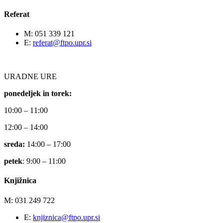
Referat
M: 051 339 121
E:
referat@ftpo.upr.si
URADNE URE
ponedeljek in torek:
10:00 – 11:00
12:00 – 14:00
sreda:
14:00 – 17:00
petek
: 9:00 – 11:00
Knjižnica
M: 031 249 722
E:
knjiznica@ftpo.upr.si