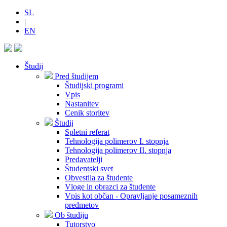
SL
|
EN
Študij
Pred študijem
Študijski programi
Vpis
Nastanitev
Cenik storitev
Študij
Spletni referat
Tehnologija polimerov I. stopnja
Tehnologija polimerov II. stopnja
Predavatelji
Študentski svet
Obvestila za študente
Vloge in obrazci za študente
Vpis kot občan - Opravljanje posameznih
predmetov
Ob študiju
Tutorstvo