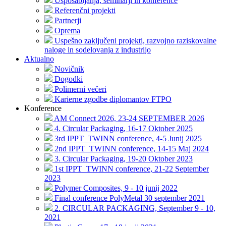
Usposabljanja, seminarji in konference
Referenčni projekti
Partnerji
Oprema
Uspešno zaključeni projekti, razvojno raziskovalne
naloge in sodelovanja z industrijo
Aktualno
Novičnik
Dogodki
Polimerni večeri
Karierne zgodbe diplomantov FTPO
Konference
AM Connect 2026, 23-24 SEPTEMBER 2026
4. Circular Packaging, 16-17 Oktober 2025
3rd IPPT_TWINN conference, 4-5 Junij 2025
2nd IPPT_TWINN conference, 14-15 Maj 2024
3. Circular Packaging, 19-20 Oktober 2023
1st IPPT_TWINN conference, 21-22 September
2023
Polymer Composites, 9 - 10 junij 2022
Final conference PolyMetal 30 september 2021
2. CIRCULAR PACKAGING, September 9 - 10,
2021