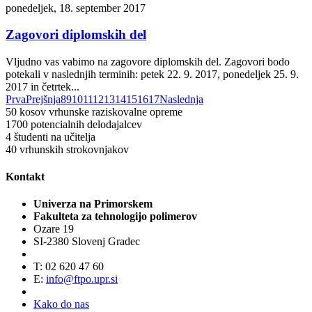
ponedeljek, 18. september 2017
Zagovori diplomskih del
Vljudno vas vabimo na zagovore diplomskih del. Zagovori bodo
potekali v naslednjih terminih: petek 22. 9. 2017, ponedeljek 25. 9.
2017 in četrtek...
Prva
Prejšnja
8
9
10
11
12
13
14
15
16
17
Naslednja
50
kosov vrhunske raziskovalne opreme
1700
potencialnih delodajalcev
4
študenti na učitelja
40
vrhunskih strokovnjakov
Kontakt
Univerza na Primorskem
Fakulteta za tehnologijo polimerov
Ozare 19
SI-2380 Slovenj Gradec
T: 02 620 47 60
E:
info@ftpo.upr.si
Kako do nas