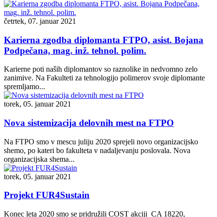
četrtek, 07. januar 2021
Karierna zgodba diplomanta FTPO, asist. Bojana
Podpečana, mag. inž. tehnol. polim.
Karierne poti naših diplomantov so raznolike in nedvomno zelo
zanimive. Na Fakulteti za tehnologijo polimerov svoje diplomante
spremljamo...
torek, 05. januar 2021
Nova sistemizacija delovnih mest na FTPO
Na FTPO smo v mescu juliju 2020 sprejeli novo organizacijsko
shemo, po kateri bo fakulteta v nadaljevanju poslovala. Nova
organizacijska shema...
torek, 05. januar 2021
Projekt FUR4Sustain
Konec leta 2020 smo se pridružili COST akciji CA 18220,