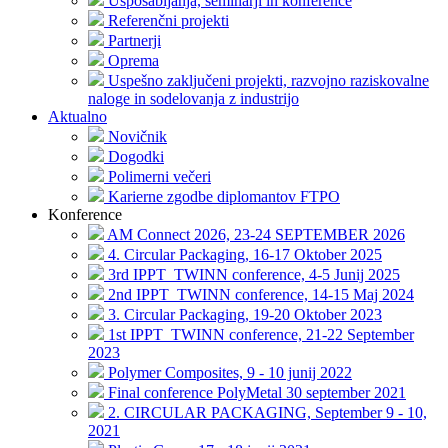
Usposabljanja, seminarji in konference
Referenčni projekti
Partnerji
Oprema
Uspešno zaključeni projekti, razvojno raziskovalne
naloge in sodelovanja z industrijo
Aktualno
Novičnik
Dogodki
Polimerni večeri
Karierne zgodbe diplomantov FTPO
Konference
AM Connect 2026, 23-24 SEPTEMBER 2026
4. Circular Packaging, 16-17 Oktober 2025
3rd IPPT_TWINN conference, 4-5 Junij 2025
2nd IPPT_TWINN conference, 14-15 Maj 2024
3. Circular Packaging, 19-20 Oktober 2023
1st IPPT_TWINN conference, 21-22 September
2023
Polymer Composites, 9 - 10 junij 2022
Final conference PolyMetal 30 september 2021
2. CIRCULAR PACKAGING, September 9 - 10,
2021