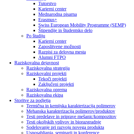
Tutorstvo
Karierni center
Mednarodna pisarna
Erasmus+
Swiss European Mobility Programme (SEMP)
Štipendije in študentsko delo
Po študiju
Karierni center
Zaposlitvene možnosti
Razpisi za delovna mesta
Alumni FTPO
Raziskovalna dejavnost
Raziskovalna strategija
Raziskovalni projekti
Tekoči projekti
Zaključeni projekti
Raziskovalna oprema
Raziskovalna ekipa
Storitve za podjetja
Termična in kemijska karakterizacija polimerov
Mehanska karakterizacija polimerov/produktov
Testi predelave in priprave mešanic/kompozitov
Testi okoljskih vplivov in biorazgradnje
Sodelovanje pri razvoju novega produkta
Usposabljanja, seminarji in konference