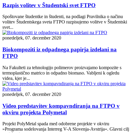
Razpis volitev v Študentski svet FTPO
Spoštovane študentke in študenti, na podlagi Pravilnika o načinu
volitev Študentskega sveta FTPO razpisujemo volitve v Študentski
svet...
ponedeljek, 07. december 2020
Biokompoziti iz odpadnega papirja izdelani na
FTPO
Na Fakulteti za tehnologijo polimerov proizvajamo kompozite s
termoplastično matrico in odpadno biomaso. Vabljeni k ogledu
videa, kjer je...
ponedeljek, 07. december 2020
Video predstavitev kompavndiranja na FTPO v
okviru projekta Polymetal
Projekt PolyMetal spada med odobrene projekte v okviru
»Programa sodelovanja Interreg V-A Slovenja-Avstrija«. Glavni cilj