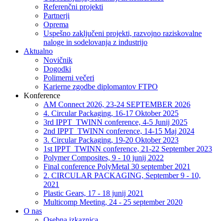
Referenčni projekti
Partnerji
Oprema
Uspešno zaključeni projekti, razvojno raziskovalne
naloge in sodelovanja z industrijo
Aktualno
Novičnik
Dogodki
Polimerni večeri
Karierne zgodbe diplomantov FTPO
Konference
AM Connect 2026, 23-24 SEPTEMBER 2026
4. Circular Packaging, 16-17 Oktober 2025
3rd IPPT_TWINN conference, 4-5 Junij 2025
2nd IPPT_TWINN conference, 14-15 Maj 2024
3. Circular Packaging, 19-20 Oktober 2023
1st IPPT_TWINN conference, 21-22 September 2023
Polymer Composites, 9 - 10 junij 2022
Final conference PolyMetal 30 september 2021
2. CIRCULAR PACKAGING, September 9 - 10,
2021
Plastic Gears, 17 - 18 junij 2021
Multicomp Meeting, 24 - 25 september 2020
O nas
Osebna izkaznica