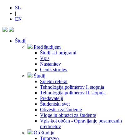
SL
|
EN
Študij
Pred študijem
Študijski programi
Vpis
Nastanitev
Cenik storitev
Študij
Spletni referat
Tehnologija polimerov I. stopnja
Tehnologija polimerov II. stopnja
Predavatelji
Študentski svet
Obvestila za študente
Vloge in obrazci za študente
Vpis kot občan - Opravljanje posameznih
predmetov
Ob študiju
Tutorstvo