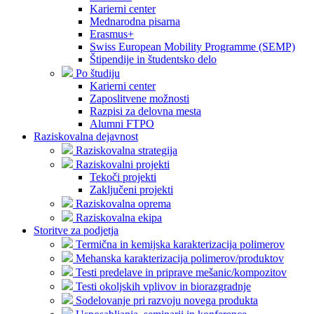
Karierni center
Mednarodna pisarna
Erasmus+
Swiss European Mobility Programme (SEMP)
Štipendije in študentsko delo
Po študiju
Karierni center
Zaposlitvene možnosti
Razpisi za delovna mesta
Alumni FTPO
Raziskovalna dejavnost
Raziskovalna strategija
Raziskovalni projekti
Tekoči projekti
Zaključeni projekti
Raziskovalna oprema
Raziskovalna ekipa
Storitve za podjetja
Termična in kemijska karakterizacija polimerov
Mehanska karakterizacija polimerov/produktov
Testi predelave in priprave mešanic/kompozitov
Testi okoljskih vplivov in biorazgradnje
Sodelovanje pri razvoju novega produkta