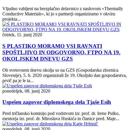
Vljudno vabljeni na brezplačno delavnico z naslovom »Thermally
Conductive Materials«, ki jo s partnerji organiziramo v okviru
projekta...
četrtek, 11. junij 2020
S PLASTIKO MORAMO VSI RAVNATI
SPOŠTLJIVO IN ODGOVORNO, FTPO NA 19.
OKOLJSKEM DNEVU GZS
Ob svetovnem dnevu okolja so na GZS (Gospodarska zbornica
Slovenije), 5. 6. 2020 organizirali že 19. Okoljski dan gospodarstva,
prvič pa je le ta...
ponedeljek, 08. junij 2020
Uspešen zagovor diplomskega dela Tjaše Esih
Pred tričlansko komisijo pod vodstvom izr. prof. dr. Irene Pulko,
mentorja izr. prof. dr. Miroslava Huskića in članice pred. Maje...
ponedeljek, 08. junij 2020