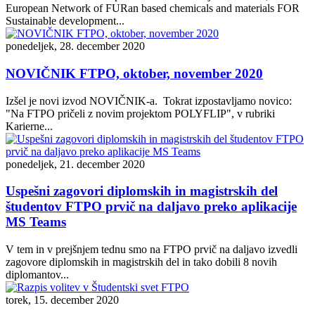
European Network of FURan based chemicals and materials FOR
Sustainable development...
ponedeljek, 28. december 2020
NOVIČNIK FTPO, oktober, november 2020
Izšel je novi izvod NOVIČNIK-a. Tokrat izpostavljamo novico:
"Na FTPO pričeli z novim projektom POLYFLIP", v rubriki
Karierne...
ponedeljek, 21. december 2020
Uspešni zagovori diplomskih in magistrskih del
študentov FTPO prvič na daljavo preko aplikacije
MS Teams
V tem in v prejšnjem tednu smo na FTPO prvič na daljavo izvedli
zagovore diplomskih in magistrskih del in tako dobili 8 novih
diplomantov...
torek, 15. december 2020