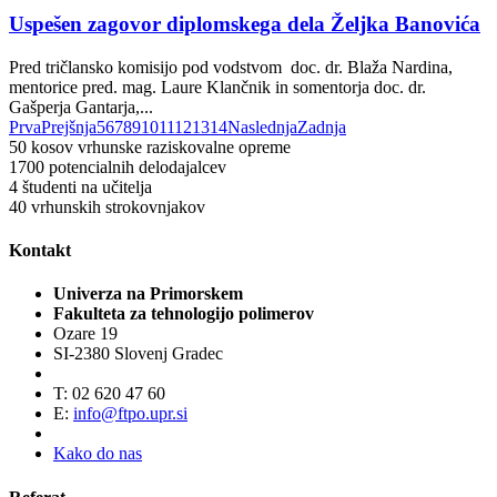
Uspešen zagovor diplomskega dela Željka Banovića
Pred tričlansko komisijo pod vodstvom doc. dr. Blaža Nardina,
mentorice pred. mag. Laure Klančnik in somentorja doc. dr.
Gašperja Gantarja,...
Prva
Prejšnja
5
6
7
8
9
10
11
12
13
14
Naslednja
Zadnja
50
kosov vrhunske raziskovalne opreme
1700
potencialnih delodajalcev
4
študenti na učitelja
40
vrhunskih strokovnjakov
Kontakt
Univerza na Primorskem
Fakulteta za tehnologijo polimerov
Ozare 19
SI-2380 Slovenj Gradec
T: 02 620 47 60
E:
info@ftpo.upr.si
Kako do nas