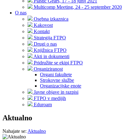
Plastic Gears, 17 - 18 junij 2021
Multicomp Meeting, 24 - 25 september 2020
O nas
Osebna izkaznica
Kakovost
Kontakt
Strategija FTPO
Drugi o nas
Knjižnica FTPO
Akti in dokumenti
Pridružite se ekipi FTPO
Organiziranost
Organi fakultete
Strokovne službe
Organizacijske enote
Javne objave in razpisi
FTPO v medijih
Eduroam
Aktualno
Nahajate se:
Aktualno