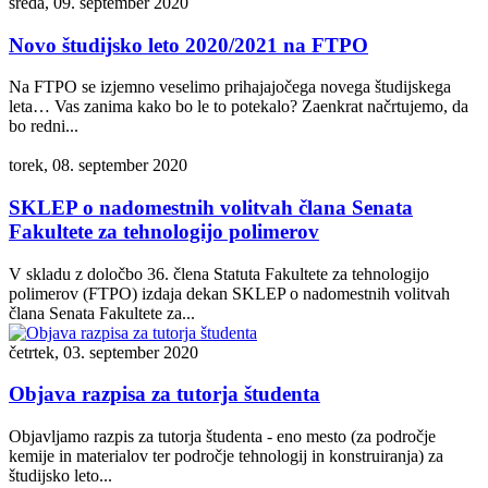
sreda, 09. september 2020
Novo študijsko leto 2020/2021 na FTPO
Na FTPO se izjemno veselimo prihajajočega novega študijskega
leta… Vas zanima kako bo le to potekalo? Zaenkrat načrtujemo, da
bo redni...
torek, 08. september 2020
SKLEP o nadomestnih volitvah člana Senata
Fakultete za tehnologijo polimerov
V skladu z določbo 36. člena Statuta Fakultete za tehnologijo
polimerov (FTPO) izdaja dekan SKLEP o nadomestnih volitvah
člana Senata Fakultete za...
četrtek, 03. september 2020
Objava razpisa za tutorja študenta
Objavljamo razpis za tutorja študenta - eno mesto (za področje
kemije in materialov ter področje tehnologij in konstruiranja) za
študijsko leto...