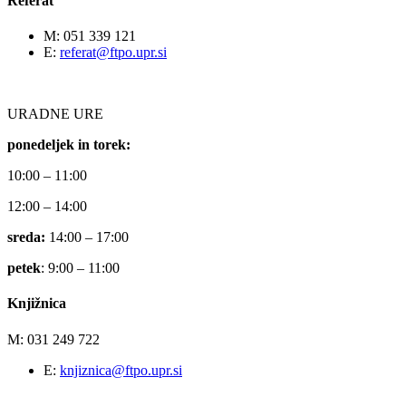
Referat
M: 051 339 121
E:
referat@ftpo.upr.si
URADNE URE
ponedeljek in torek:
10:00 – 11:00
12:00 – 14:00
sreda:
14:00 – 17:00
petek
: 9:00 – 11:00
Knjižnica
M: 031 249 722
E:
knjiznica@ftpo.upr.si