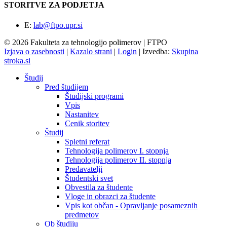
STORITVE ZA PODJETJA
E:
lab@ftpo.upr.si
© 2026 Fakulteta za tehnologijo polimerov | FTPO
Izjava o zasebnosti
|
Kazalo strani
|
Login
|
Izvedba:
Skupina
stroka.si
Študij
Pred študijem
Študijski programi
Vpis
Nastanitev
Cenik storitev
Študij
Spletni referat
Tehnologija polimerov I. stopnja
Tehnologija polimerov II. stopnja
Predavatelji
Študentski svet
Obvestila za študente
Vloge in obrazci za študente
Vpis kot občan - Opravljanje posameznih
predmetov
Ob študiju