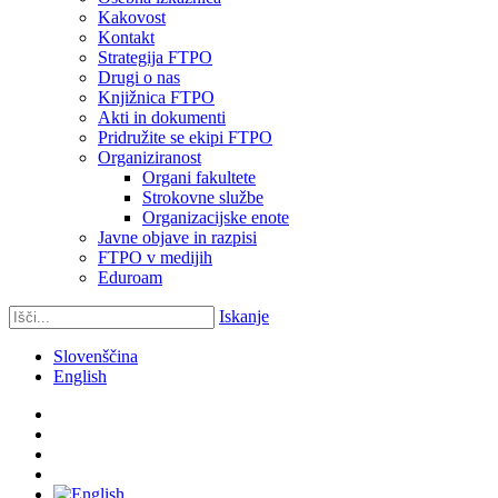
Kakovost
Kontakt
Strategija FTPO
Drugi o nas
Knjižnica FTPO
Akti in dokumenti
Pridružite se ekipi FTPO
Organiziranost
Organi fakultete
Strokovne službe
Organizacijske enote
Javne objave in razpisi
FTPO v medijih
Eduroam
Iskanje
Slovenščina
English