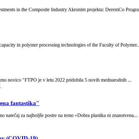
stments in the Composite Industry Akronim projekta: DeremCo Progra
capacity in polymer processing technologies of the Faculty of Polymer..
mo novico "FTPO je v letu 2022 pridobila 5 novih mednarodnih ...
vena fantastika"
 natečaj za najboljše postre na temo »Dobra plastika ni znanstvena...
tov (COVID-19)