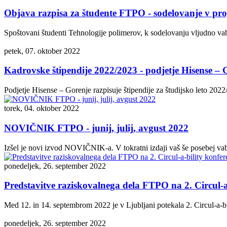
Objava razpisa za študente FTPO - sodelovanje v p
Spoštovani študenti Tehnologije polimerov, k sodelovanju vljudno vab
petek, 07. oktober 2022
Kadrovske štipendije 2022/2023 - podjetje Hisense – 
Podjetje Hisense – Gorenje razpisuje štipendije za študijsko leto 2022
torek, 04. oktober 2022
NOVIČNIK FTPO - junij, julij, avgust 2022
Izšel je novi izvod NOVIČNIK-a. V tokratni izdaji vaš še posebej vabi
ponedeljek, 26. september 2022
Predstavitve raziskovalnega dela FTPO na 2. Circul-a
Med 12. in 14. septembrom 2022 je v Ljubljani potekala 2. Circul-a-bil
ponedeljek, 26. september 2022