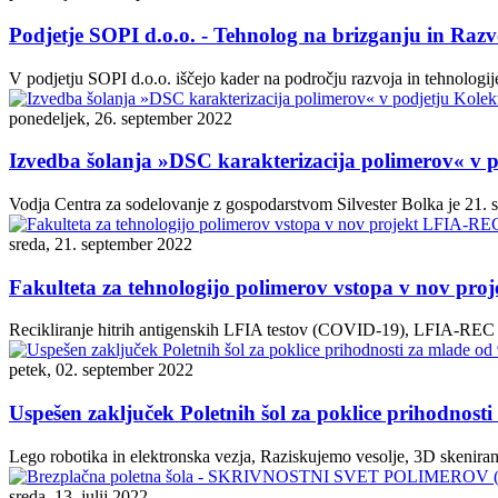
Podjetje SOPI d.o.o. - Tehnolog na brizganju in Razv
V podjetju SOPI d.o.o. iščejo kader na področju razvoja in tehnologij
ponedeljek, 26. september 2022
Izvedba šolanja »DSC karakterizacija polimerov« v p
Vodja Centra za sodelovanje z gospodarstvom Silvester Bolka je 21. 
sreda, 21. september 2022
Fakulteta za tehnologijo polimerov vstopa v nov pr
Recikliranje hitrih antigenskih LFIA testov (COVID-19), LFIA-REC Sl
petek, 02. september 2022
Uspešen zaključek Poletnih šol za poklice prihodnosti
Lego robotika in elektronska vezja, Raziskujemo vesolje, 3D skeniranje
sreda, 13. julij 2022