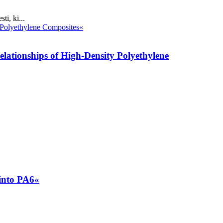
i, ki...
lationships of High-Density Polyethylene
into PA6«