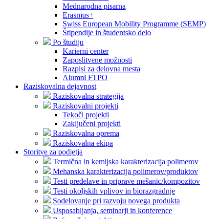
Mednarodna pisarna
Erasmus+
Swiss European Mobility Programme (SEMP)
Štipendije in študentsko delo
Po študiju
Karierni center
Zaposlitvene možnosti
Razpisi za delovna mesta
Alumni FTPO
Raziskovalna dejavnost
Raziskovalna strategija
Raziskovalni projekti
Tekoči projekti
Zaključeni projekti
Raziskovalna oprema
Raziskovalna ekipa
Storitve za podjetja
Termična in kemijska karakterizacija polimerov
Mehanska karakterizacija polimerov/produktov
Testi predelave in priprave mešanic/kompozitov
Testi okoljskih vplivov in biorazgradnje
Sodelovanje pri razvoju novega produkta
Usposabljanja, seminarji in konference