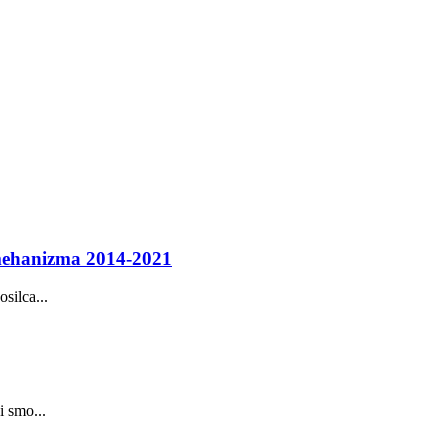
 mehanizma 2014-2021
silca...
i smo...