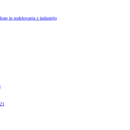
loge in sodelovanja z industrijo
3
21