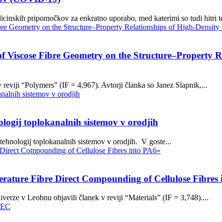
nskih pripomočkov za enkratno uporabo, med katerimi so tudi hitri test
f Viscose Fibre Geometry on the Structure–Property Re
reviji “Polymers” (IF = 4,967). Avtorji članka so Janez Slapnik,...
ogij toplokanalnih sistemov v orodjih
ehnologij toplokanalnih sistemov v orodjih. V goste...
ature Fibre Direct Compounding of Cellulose Fibres 
erze v Leobnu objavili članek v reviji “Materials” (IF = 3,748)....