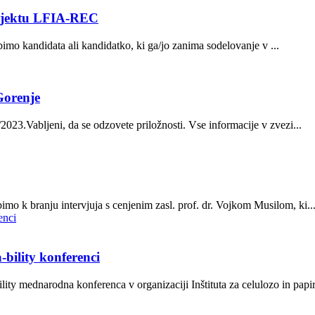
rojektu LFIA-REC
imo kandidata ali kandidatko, ki ga/jo zanima sodelovanje v ...
Gorenje
/2023.Vabljeni, da se odzovete priložnosti. Vse informacije v zvezi...
mo k branju intervjuja s cenjenim zasl. prof. dr. Vojkom Musilom, ki..
-bility konferenci
ity mednarodna konferenca v organizaciji Inštituta za celulozo in papir.