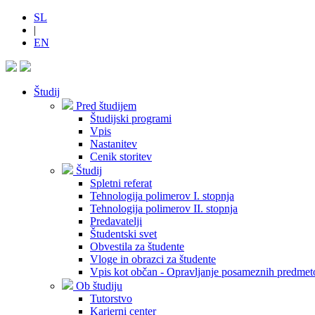
SL
|
EN
Študij
Pred študijem
Študijski programi
Vpis
Nastanitev
Cenik storitev
Študij
Spletni referat
Tehnologija polimerov I. stopnja
Tehnologija polimerov II. stopnja
Predavatelji
Študentski svet
Obvestila za študente
Vloge in obrazci za študente
Vpis kot občan - Opravljanje posameznih predmet
Ob študiju
Tutorstvo
Karierni center