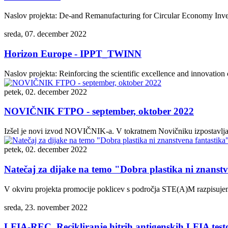
Naslov projekta: De-and Remanufacturing for Circular Economy Inve
sreda, 07. december 2022
Horizon Europe - IPPT_TWINN
Naslov projekta: Reinforcing the scientific excellence and innovation 
petek, 02. december 2022
NOVIČNIK FTPO - september, oktober 2022
Izšel je novi izvod NOVIČNIK-a. V tokratnem Novičniku izpostavlja
petek, 02. december 2022
Natečaj za dijake na temo "Dobra plastika ni znanst
V okviru projekta promocije poklicev s področja STE(A)M razpisujemo
sreda, 23. november 2022
LFIA-REC, Recikliranje hitrih antigenskih LFIA tes