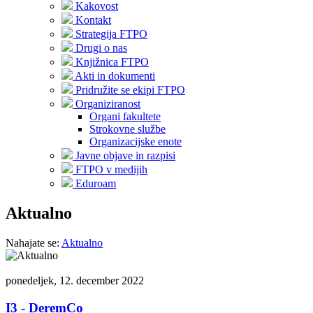
Kakovost
Kontakt
Strategija FTPO
Drugi o nas
Knjižnica FTPO
Akti in dokumenti
Pridružite se ekipi FTPO
Organiziranost
Organi fakultete
Strokovne službe
Organizacijske enote
Javne objave in razpisi
FTPO v medijih
Eduroam
Aktualno
Nahajate se:
Aktualno
ponedeljek, 12. december 2022
I3 - DeremCo