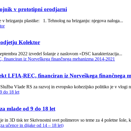
ojnik v prototipni orodjarni
e v brizganju plastike: 1. Tehnolog na brizganju: njegova naloga...
odjetju Kolektor
septembra 2022 izvedel šolanje z naslovom »DSC karakterizacija...
ojekt LFIA-REC, financiran iz Norveškega finančnega
užba Vlade RS za razvoj in evropsko kohezijsko politiko je v vlogi no
 za mlade od 9 do 18 let
 in 3D tisk ter Skrivnostni svet polimerov so teme za 4 poletne šole, k