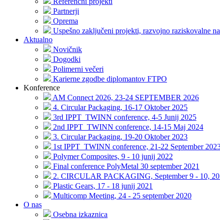
Referenčni projekti
Partnerji
Oprema
Uspešno zaključeni projekti, razvojno raziskovalne na
Aktualno
Novičnik
Dogodki
Polimerni večeri
Karierne zgodbe diplomantov FTPO
Konference
AM Connect 2026, 23-24 SEPTEMBER 2026
4. Circular Packaging, 16-17 Oktober 2025
3rd IPPT_TWINN conference, 4-5 Junij 2025
2nd IPPT_TWINN conference, 14-15 Maj 2024
3. Circular Packaging, 19-20 Oktober 2023
1st IPPT_TWINN conference, 21-22 September 202
Polymer Composites, 9 - 10 junij 2022
Final conference PolyMetal 30 september 2021
2. CIRCULAR PACKAGING, September 9 - 10, 20
Plastic Gears, 17 - 18 junij 2021
Multicomp Meeting, 24 - 25 september 2020
O nas
Osebna izkaznica