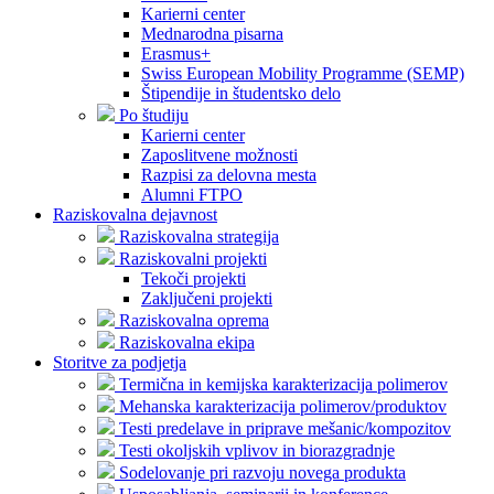
Karierni center
Mednarodna pisarna
Erasmus+
Swiss European Mobility Programme (SEMP)
Štipendije in študentsko delo
Po študiju
Karierni center
Zaposlitvene možnosti
Razpisi za delovna mesta
Alumni FTPO
Raziskovalna dejavnost
Raziskovalna strategija
Raziskovalni projekti
Tekoči projekti
Zaključeni projekti
Raziskovalna oprema
Raziskovalna ekipa
Storitve za podjetja
Termična in kemijska karakterizacija polimerov
Mehanska karakterizacija polimerov/produktov
Testi predelave in priprave mešanic/kompozitov
Testi okoljskih vplivov in biorazgradnje
Sodelovanje pri razvoju novega produkta