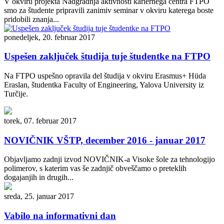
V okviru projekta Nadgradnja aktivnosti kariernega centra FTPO
smo za študente pripravili zanimiv seminar v okviru katerega boste
pridobili znanja...
ponedeljek, 20. februar 2017
Uspešen zaključek študija tuje študentke na FTPO
Na FTPO uspešno opravila del študija v okviru Erasmus+ Hüda
Eraslan, študentka Faculty of Engineering, Yalova University iz
Turčije.
torek, 07. februar 2017
NOVIČNIK VŠTP, december 2016 - januar 2017
Objavljamo zadnji izvod NOVIČNIK-a Visoke šole za tehnologijo
polimerov, s katerim vas še zadnjič obveščamo o preteklih
dogajanjih in drugih...
sreda, 25. januar 2017
Vabilo na informativni dan