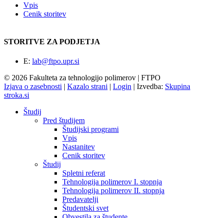
Vpis
Cenik storitev
STORITVE ZA PODJETJA
E:
lab@ftpo.upr.si
© 2026 Fakulteta za tehnologijo polimerov | FTPO
Izjava o zasebnosti
|
Kazalo strani
|
Login
|
Izvedba:
Skupina
stroka.si
Študij
Pred študijem
Študijski programi
Vpis
Nastanitev
Cenik storitev
Študij
Spletni referat
Tehnologija polimerov I. stopnja
Tehnologija polimerov II. stopnja
Predavatelji
Študentski svet
Obvestila za študente