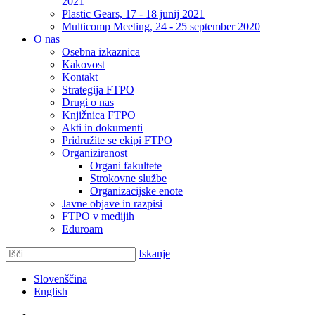
2021
Plastic Gears, 17 - 18 junij 2021
Multicomp Meeting, 24 - 25 september 2020
O nas
Osebna izkaznica
Kakovost
Kontakt
Strategija FTPO
Drugi o nas
Knjižnica FTPO
Akti in dokumenti
Pridružite se ekipi FTPO
Organiziranost
Organi fakultete
Strokovne službe
Organizacijske enote
Javne objave in razpisi
FTPO v medijih
Eduroam
Iskanje
Slovenščina
English