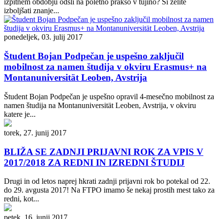
izpitnem obdobju odšli na poletno prakso v tujino? Si želite
izboljšati znanje...
ponedeljek, 03. julij 2017
Študent Bojan Podpečan je uspešno zaključil
mobilnost za namen študija v okviru Erasmus+ na
Montanuniversität Leoben, Avstrija
Študent Bojan Podpečan je uspešno opravil 4-mesečno mobilnost za
namen študija na Montanuniversität Leoben, Avstrija, v okviru
katere je...
torek, 27. junij 2017
BLIŽA SE ZADNJI PRIJAVNI ROK ZA VPIS V
2017/2018 ZA REDNI IN IZREDNI ŠTUDIJ
Drugi in od letos naprej hkrati zadnji prijavni rok bo potekal od 22.
do 29. avgusta 2017! Na FTPO imamo še nekaj prostih mest tako za
redni, kot...
petek, 16. junij 2017