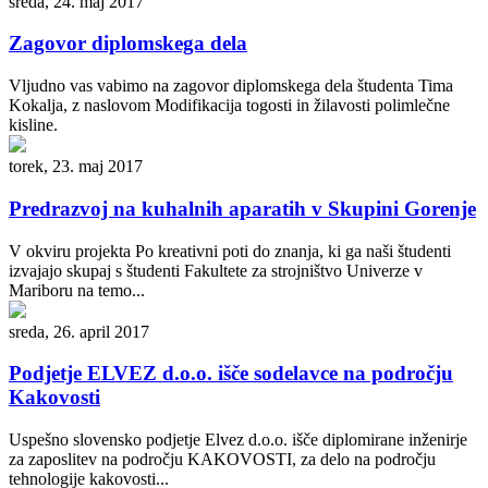
sreda, 24. maj 2017
Zagovor diplomskega dela
Vljudno vas vabimo na zagovor diplomskega dela študenta Tima
Kokalja, z naslovom Modifikacija togosti in žilavosti polimlečne
kisline.
torek, 23. maj 2017
Predrazvoj na kuhalnih aparatih v Skupini Gorenje
V okviru projekta Po kreativni poti do znanja, ki ga naši študenti
izvajajo skupaj s študenti Fakultete za strojništvo Univerze v
Mariboru na temo...
sreda, 26. april 2017
Podjetje ELVEZ d.o.o. išče sodelavce na področju
Kakovosti
Uspešno slovensko podjetje Elvez d.o.o. išče diplomirane inženirje
za zaposlitev na področju KAKOVOSTI, za delo na področju
tehnologije kakovosti...