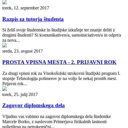
torek, 12. september 2017
Razpis za tutorja študenta
Si želiš svoje študentske in študijske izkušnje ter znanje deliti z
drugimi študenti? Si komunikativen/a, samoiniciativen/a in odprt/a
za nova...
sreda, 23. avgust 2017
PROSTA VPISNA MESTA - 2. PRIJAVNI ROK
Za drugi vpisni rok za Visokošolski strokovni študijski program I.
stopnje Tehnologija polimerov je na voljo še nekaj prostih mest.
Prijavni rok...
torek, 25. julij 2017
Zagovor diplomskega dela
Vljudno vas vabimo na zagovor diplomskega dela študentke
Marcele Borko, z naslovom Primerjava fizikalnih lastnosti
polietilena na petrokemični...