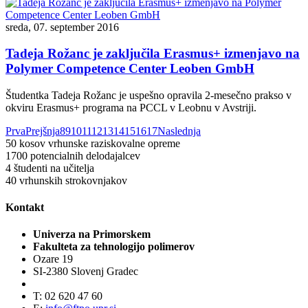
sreda, 07. september 2016
Tadeja Rožanc je zaključila Erasmus+ izmenjavo na
Polymer Competence Center Leoben GmbH
Študentka Tadeja Rožanc je uspešno opravila 2-mesečno prakso v
okviru Erasmus+ programa na PCCL v Leobnu v Avstriji.
Prva
Prejšnja
8
9
10
11
12
13
14
15
16
17
Naslednja
50
kosov vrhunske raziskovalne opreme
1700
potencialnih delodajalcev
4
študenti na učitelja
40
vrhunskih strokovnjakov
Kontakt
Univerza na Primorskem
Fakulteta za tehnologijo polimerov
Ozare 19
SI-2380 Slovenj Gradec
T: 02 620 47 60