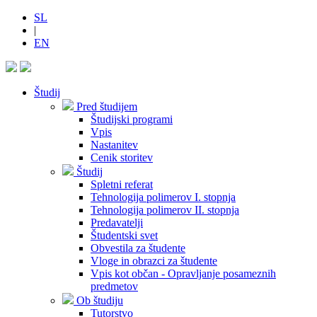
SL
|
EN
Študij
Pred študijem
Študijski programi
Vpis
Nastanitev
Cenik storitev
Študij
Spletni referat
Tehnologija polimerov I. stopnja
Tehnologija polimerov II. stopnja
Predavatelji
Študentski svet
Obvestila za študente
Vloge in obrazci za študente
Vpis kot občan - Opravljanje posameznih
predmetov
Ob študiju
Tutorstvo