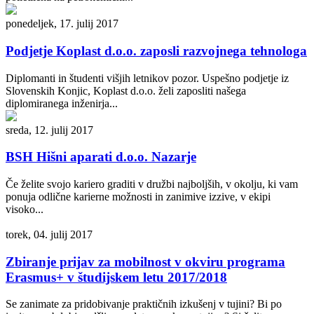
ponedeljek, 17. julij 2017
Podjetje Koplast d.o.o. zaposli razvojnega tehnologa
Diplomanti in študenti višjih letnikov pozor. Uspešno podjetje iz
Slovenskih Konjic, Koplast d.o.o. želi zaposliti našega
diplomiranega inženirja...
sreda, 12. julij 2017
BSH Hišni aparati d.o.o. Nazarje
Če želite svojo kariero graditi v družbi najboljših, v okolju, ki vam
ponuja odlične karierne možnosti in zanimive izzive, v ekipi
visoko...
torek, 04. julij 2017
Zbiranje prijav za mobilnost v okviru programa
Erasmus+ v študijskem letu 2017/2018
Se zanimate za pridobivanje praktičnih izkušenj v tujini? Bi po