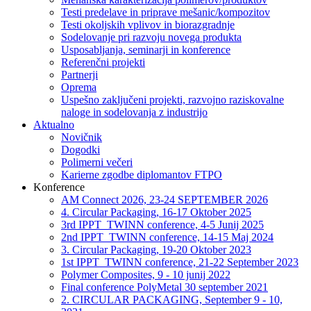
Testi predelave in priprave mešanic/kompozitov
Testi okoljskih vplivov in biorazgradnje
Sodelovanje pri razvoju novega produkta
Usposabljanja, seminarji in konference
Referenčni projekti
Partnerji
Oprema
Uspešno zaključeni projekti, razvojno raziskovalne
naloge in sodelovanja z industrijo
Aktualno
Novičnik
Dogodki
Polimerni večeri
Karierne zgodbe diplomantov FTPO
Konference
AM Connect 2026, 23-24 SEPTEMBER 2026
4. Circular Packaging, 16-17 Oktober 2025
3rd IPPT_TWINN conference, 4-5 Junij 2025
2nd IPPT_TWINN conference, 14-15 Maj 2024
3. Circular Packaging, 19-20 Oktober 2023
1st IPPT_TWINN conference, 21-22 September 2023
Polymer Composites, 9 - 10 junij 2022
Final conference PolyMetal 30 september 2021
2. CIRCULAR PACKAGING, September 9 - 10,