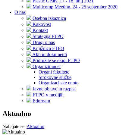
Plastic Gears, 17 - 18 junij 2021
Multicomp Meeting, 24 - 25 september 2020
O nas
Osebna izkaznica
Kakovost
Kontakt
Strategija FTPO
Drugi o nas
Knjižnica FTPO
Akti in dokumenti
Pridružite se ekipi FTPO
Organiziranost
Organi fakultete
Strokovne službe
Organizacijske enote
Javne objave in razpisi
FTPO v medijih
Eduroam
Aktualno
Nahajate se:
Aktualno