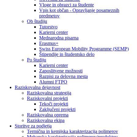
Vloge in obrazci za študente
Vpis kot občan - Opravljanje posameznih
predmetov
Ob študiju
Tutorstvo
Karierni center
Mednarodna pisarna
Erasmus+
Swiss European Mobility Programme (SEMP)
Štipendije in študentsko delo
Po študiju
Karierni center
Zaposlitvene možnosti
Razpisi za delovna mesta
Alumni FTPO
Raziskovalna dejavnost
Raziskovalna strategija
Raziskovalni projekti
Tekoči projekti
Zaključeni projekti
Raziskovalna oprema
Raziskovalna ekipa
Storitve za podjetja
Termična in kemijska karakterizacija polimerov
Mehanska karakterizacija polimerov/produktov