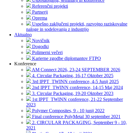
Usposabljanja, seminarji in konference
Referenčni projekti
Partnerji
Oprema
Uspešno zaključeni projekti, razvojno raziskovalne
naloge in sodelovanja z industrijo
Aktualno
Novičnik
Dogodki
Polimerni večeri
Karierne zgodbe diplomantov FTPO
Konference
AM Connect 2026, 23-24 SEPTEMBER 2026
4. Circular Packaging, 16-17 Oktober 2025
3rd IPPT_TWINN conference, 4-5 Junij 2025
2nd IPPT_TWINN conference, 14-15 Maj 2024
3. Circular Packaging, 19-20 Oktober 2023
1st IPPT_TWINN conference, 21-22 September
2023
Polymer Composites, 9 - 10 junij 2022
Final conference PolyMetal 30 september 2021
2. CIRCULAR PACKAGING, September 9 - 10,
2021