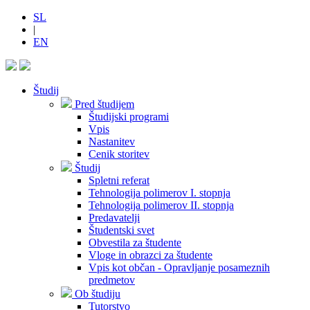
SL
|
EN
Študij
Pred študijem
Študijski programi
Vpis
Nastanitev
Cenik storitev
Študij
Spletni referat
Tehnologija polimerov I. stopnja
Tehnologija polimerov II. stopnja
Predavatelji
Študentski svet
Obvestila za študente
Vloge in obrazci za študente
Vpis kot občan - Opravljanje posameznih
predmetov
Ob študiju
Tutorstvo