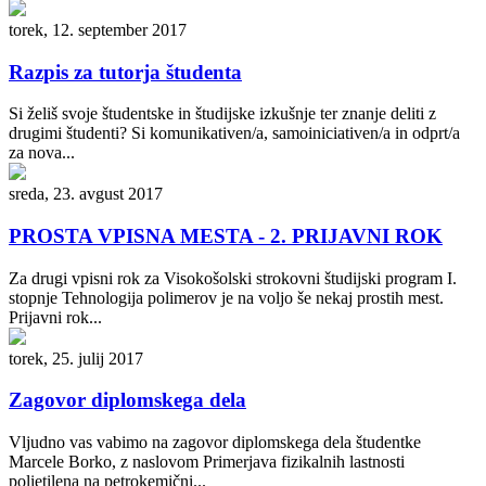
torek, 12. september 2017
Razpis za tutorja študenta
Si želiš svoje študentske in študijske izkušnje ter znanje deliti z
drugimi študenti? Si komunikativen/a, samoiniciativen/a in odprt/a
za nova...
sreda, 23. avgust 2017
PROSTA VPISNA MESTA - 2. PRIJAVNI ROK
Za drugi vpisni rok za Visokošolski strokovni študijski program I.
stopnje Tehnologija polimerov je na voljo še nekaj prostih mest.
Prijavni rok...
torek, 25. julij 2017
Zagovor diplomskega dela
Vljudno vas vabimo na zagovor diplomskega dela študentke
Marcele Borko, z naslovom Primerjava fizikalnih lastnosti
polietilena na petrokemični...