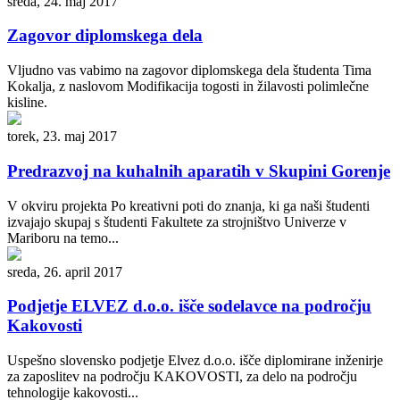
sreda, 24. maj 2017
Zagovor diplomskega dela
Vljudno vas vabimo na zagovor diplomskega dela študenta Tima
Kokalja, z naslovom Modifikacija togosti in žilavosti polimlečne
kisline.
torek, 23. maj 2017
Predrazvoj na kuhalnih aparatih v Skupini Gorenje
V okviru projekta Po kreativni poti do znanja, ki ga naši študenti
izvajajo skupaj s študenti Fakultete za strojništvo Univerze v
Mariboru na temo...
sreda, 26. april 2017
Podjetje ELVEZ d.o.o. išče sodelavce na področju
Kakovosti
Uspešno slovensko podjetje Elvez d.o.o. išče diplomirane inženirje
za zaposlitev na področju KAKOVOSTI, za delo na področju
tehnologije kakovosti...