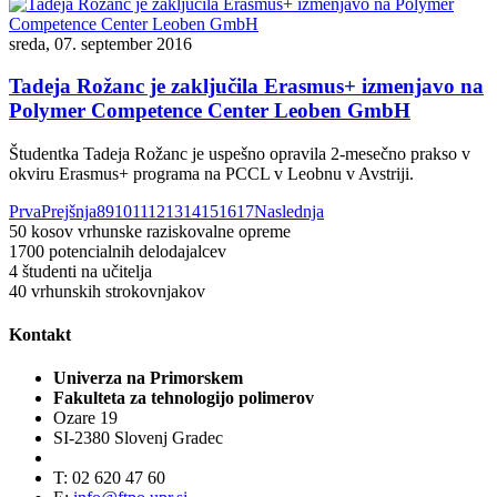
sreda, 07. september 2016
Tadeja Rožanc je zaključila Erasmus+ izmenjavo na
Polymer Competence Center Leoben GmbH
Študentka Tadeja Rožanc je uspešno opravila 2-mesečno prakso v
okviru Erasmus+ programa na PCCL v Leobnu v Avstriji.
Prva
Prejšnja
8
9
10
11
12
13
14
15
16
17
Naslednja
50
kosov vrhunske raziskovalne opreme
1700
potencialnih delodajalcev
4
študenti na učitelja
40
vrhunskih strokovnjakov
Kontakt
Univerza na Primorskem
Fakulteta za tehnologijo polimerov
Ozare 19
SI-2380 Slovenj Gradec
T: 02 620 47 60