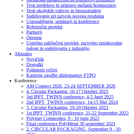
Testi predelave in priprave mešanic/kompozitov
Testi okoljskih vplivov in biorazgradnje
Sodelovanje pri razvoju novega produkta
Usposabljanja, seminarji in konference
Referenčni projekti
Partnerji
Oprema
Uspešno zaključeni projekti, razvojno raziskovalne
naloge in sodelovanja z industrijo
Aktualno
Novičnik
Dogodki
Polimerni večeri
Karierne zgodbe diplomantov FTPO
Konference
AM Connect 2026, 23-24 SEPTEMBER 2026
4. Circular Packaging, 16-17 Oktober 2025
3rd IPPT_TWINN conference, 4-5 Junij 2025
2nd IPPT_TWINN conference, 14-15 Maj 2024
3. Circular Packaging, 19-20 Oktober 2023
1st IPPT_TWINN conference, 21-22 September 2023
Polymer Composites, 9 - 10 junij 2022
Final conference PolyMetal 30 september 2021
2. CIRCULAR PACKAGING, September 9 - 10,