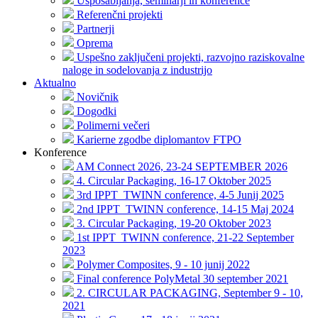
Usposabljanja, seminarji in konference
Referenčni projekti
Partnerji
Oprema
Uspešno zaključeni projekti, razvojno raziskovalne
naloge in sodelovanja z industrijo
Aktualno
Novičnik
Dogodki
Polimerni večeri
Karierne zgodbe diplomantov FTPO
Konference
AM Connect 2026, 23-24 SEPTEMBER 2026
4. Circular Packaging, 16-17 Oktober 2025
3rd IPPT_TWINN conference, 4-5 Junij 2025
2nd IPPT_TWINN conference, 14-15 Maj 2024
3. Circular Packaging, 19-20 Oktober 2023
1st IPPT_TWINN conference, 21-22 September
2023
Polymer Composites, 9 - 10 junij 2022
Final conference PolyMetal 30 september 2021
2. CIRCULAR PACKAGING, September 9 - 10,
2021