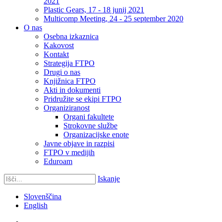
2021
Plastic Gears, 17 - 18 junij 2021
Multicomp Meeting, 24 - 25 september 2020
O nas
Osebna izkaznica
Kakovost
Kontakt
Strategija FTPO
Drugi o nas
Knjižnica FTPO
Akti in dokumenti
Pridružite se ekipi FTPO
Organiziranost
Organi fakultete
Strokovne službe
Organizacijske enote
Javne objave in razpisi
FTPO v medijih
Eduroam
Iskanje
Slovenščina
English