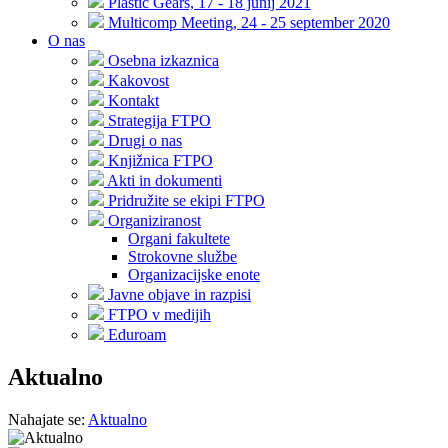
Plastic Gears, 17 - 18 junij 2021
Multicomp Meeting, 24 - 25 september 2020
O nas
Osebna izkaznica
Kakovost
Kontakt
Strategija FTPO
Drugi o nas
Knjižnica FTPO
Akti in dokumenti
Pridružite se ekipi FTPO
Organiziranost
Organi fakultete
Strokovne službe
Organizacijske enote
Javne objave in razpisi
FTPO v medijih
Eduroam
Aktualno
Nahajate se:
Aktualno