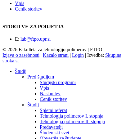
Vpis
Cenik storitev
STORITVE ZA PODJETJA
E:
lab@ftpo.upr.si
© 2026 Fakulteta za tehnologijo polimerov | FTPO
Izjava o zasebnosti
|
Kazalo strani
|
Login
|
Izvedba:
Skupina
stroka.si
Študij
Pred študijem
Študijski programi
Vpis
Nastanitev
Cenik storitev
Študij
Spletni referat
Tehnologija polimerov I. stopnja
Tehnologija polimerov II. stopnja
Predavatelji
Študentski svet
Obvestila za študente