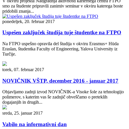
V okviru projekta Nadgradnja aktivnosti kariernega centra FTPO
smo za študente pripravili zanimiv seminar v okviru katerega boste
pridobili znanja...
ponedeljek, 20. februar 2017
Uspešen zaključek študija tuje študentke na FTPO
Na FTPO uspešno opravila del študija v okviru Erasmus+ Hüda
Eraslan, študentka Faculty of Engineering, Yalova University iz
Turčije.
torek, 07. februar 2017
NOVIČNIK VŠTP, december 2016 - januar 2017
Objavljamo zadnji izvod NOVIČNIK-a Visoke šole za tehnologijo
polimerov, s katerim vas še zadnjič obveščamo o preteklih
dogajanjih in drugih...
sreda, 25. januar 2017
Vabilo na informativni dan