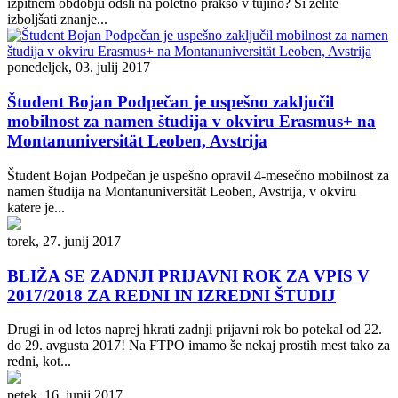
izpitnem obdobju odšli na poletno prakso v tujino? Si želite
izboljšati znanje...
ponedeljek, 03. julij 2017
Študent Bojan Podpečan je uspešno zaključil
mobilnost za namen študija v okviru Erasmus+ na
Montanuniversität Leoben, Avstrija
Študent Bojan Podpečan je uspešno opravil 4-mesečno mobilnost za
namen študija na Montanuniversität Leoben, Avstrija, v okviru
katere je...
torek, 27. junij 2017
BLIŽA SE ZADNJI PRIJAVNI ROK ZA VPIS V
2017/2018 ZA REDNI IN IZREDNI ŠTUDIJ
Drugi in od letos naprej hkrati zadnji prijavni rok bo potekal od 22.
do 29. avgusta 2017! Na FTPO imamo še nekaj prostih mest tako za
redni, kot...
petek, 16. junij 2017