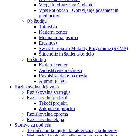
Vloge in obrazci za študente
Vpis kot občan - Opravljanje posameznih
predmetov
Ob študiju
Tutorstvo
Karierni center
Mednarodna pisarna
Erasmus+
Swiss European Mobility Programme (SEMP)
Štipendije in študentsko delo
Po študiju
Karierni center
Zaposlitvene možnosti
Razpisi za delovna mesta
Alumni FTPO
Raziskovalna dejavnost
Raziskovalna strategija
Raziskovalni projekti
Tekoči projekti
Zaključeni projekti
Raziskovalna oprema
Raziskovalna ekipa
Storitve za podjetja
Termična in kemijska karakterizacija polimerov
Mehanska karakterizacija polimerov/produktov