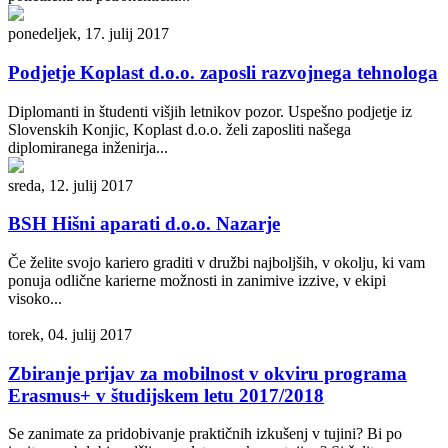
ponedeljek, 17. julij 2017
Podjetje Koplast d.o.o. zaposli razvojnega tehnologa
Diplomanti in študenti višjih letnikov pozor. Uspešno podjetje iz
Slovenskih Konjic, Koplast d.o.o. želi zaposliti našega
diplomiranega inženirja...
sreda, 12. julij 2017
BSH Hišni aparati d.o.o. Nazarje
Če želite svojo kariero graditi v družbi najboljših, v okolju, ki vam
ponuja odlične karierne možnosti in zanimive izzive, v ekipi
visoko...
torek, 04. julij 2017
Zbiranje prijav za mobilnost v okviru programa
Erasmus+ v študijskem letu 2017/2018
Se zanimate za pridobivanje praktičnih izkušenj v tujini? Bi po