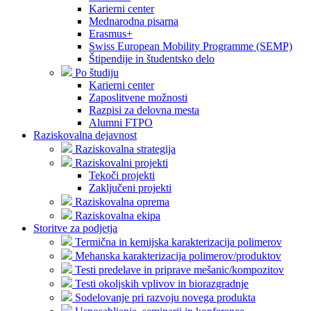
Karierni center
Mednarodna pisarna
Erasmus+
Swiss European Mobility Programme (SEMP)
Štipendije in študentsko delo
Po študiju
Karierni center
Zaposlitvene možnosti
Razpisi za delovna mesta
Alumni FTPO
Raziskovalna dejavnost
Raziskovalna strategija
Raziskovalni projekti
Tekoči projekti
Zaključeni projekti
Raziskovalna oprema
Raziskovalna ekipa
Storitve za podjetja
Termična in kemijska karakterizacija polimerov
Mehanska karakterizacija polimerov/produktov
Testi predelave in priprave mešanic/kompozitov
Testi okoljskih vplivov in biorazgradnje
Sodelovanje pri razvoju novega produkta