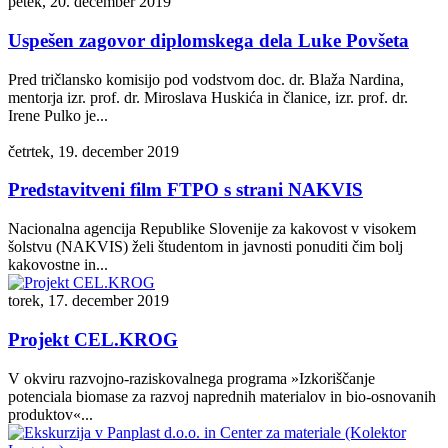
petek, 20. december 2019
Uspešen zagovor diplomskega dela Luke Povšeta
Pred tričlansko komisijo pod vodstvom doc. dr. Blaža Nardina,
mentorja izr. prof. dr. Miroslava Huskića in članice, izr. prof. dr.
Irene Pulko je...
četrtek, 19. december 2019
Predstavitveni film FTPO s strani NAKVIS
Nacionalna agencija Republike Slovenije za kakovost v visokem
šolstvu (NAKVIS) želi študentom in javnosti ponuditi čim bolj
kakovostne in...
torek, 17. december 2019
Projekt CEL.KROG
V okviru razvojno-raziskovalnega programa »Izkoriščanje
potenciala biomase za razvoj naprednih materialov in bio-osnovanih
produktov«...