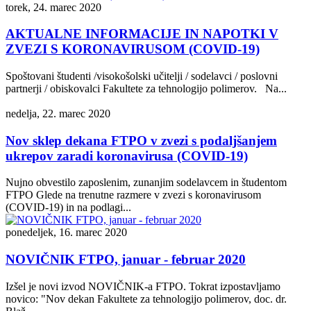
torek, 24. marec 2020
AKTUALNE INFORMACIJE IN NAPOTKI V
ZVEZI S KORONAVIRUSOM (COVID-19)
Spoštovani študenti /visokošolski učitelji / sodelavci / poslovni
partnerji / obiskovalci Fakultete za tehnologijo polimerov. Na...
nedelja, 22. marec 2020
Nov sklep dekana FTPO v zvezi s podaljšanjem
ukrepov zaradi koronavirusa (COVID-19)
Nujno obvestilo zaposlenim, zunanjim sodelavcem in študentom
FTPO Glede na trenutne razmere v zvezi s koronavirusom
(COVID-19) in na podlagi...
ponedeljek, 16. marec 2020
NOVIČNIK FTPO, januar - februar 2020
Izšel je novi izvod NOVIČNIK-a FTPO. Tokrat izpostavljamo
novico: "Nov dekan Fakultete za tehnologijo polimerov, doc. dr.