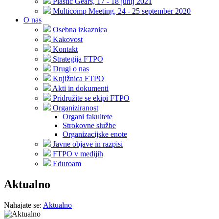
Plastic Gears, 17 - 18 junij 2021
Multicomp Meeting, 24 - 25 september 2020
O nas
Osebna izkaznica
Kakovost
Kontakt
Strategija FTPO
Drugi o nas
Knjižnica FTPO
Akti in dokumenti
Pridružite se ekipi FTPO
Organiziranost
Organi fakultete
Strokovne službe
Organizacijske enote
Javne objave in razpisi
FTPO v medijih
Eduroam
Aktualno
Nahajate se:
Aktualno