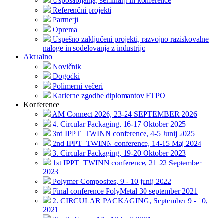
Usposabljanja, seminarji in konference
Referenčni projekti
Partnerji
Oprema
Uspešno zaključeni projekti, razvojno raziskovalne
naloge in sodelovanja z industrijo
Aktualno
Novičnik
Dogodki
Polimerni večeri
Karierne zgodbe diplomantov FTPO
Konference
AM Connect 2026, 23-24 SEPTEMBER 2026
4. Circular Packaging, 16-17 Oktober 2025
3rd IPPT_TWINN conference, 4-5 Junij 2025
2nd IPPT_TWINN conference, 14-15 Maj 2024
3. Circular Packaging, 19-20 Oktober 2023
1st IPPT_TWINN conference, 21-22 September
2023
Polymer Composites, 9 - 10 junij 2022
Final conference PolyMetal 30 september 2021
2. CIRCULAR PACKAGING, September 9 - 10,
2021