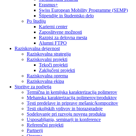
Erasmus+
Swiss European Mobility Programme (SEMP)
Štipendije in študentsko delo
Po študiju
Karierni center
Zaposlitvene možnosti
Razpisi za delovna mesta
Alumni FTPO
Raziskovalna dejavnost
Raziskovalna strategija
Raziskovalni projekti
Tekoči projekti
Zaključeni projekti
Raziskovalna oprema
Raziskovalna ekipa
Storitve za podjetja
Termična in kemijska karakterizacija polimerov
Mehanska karakterizacija polimerov/produktov
Testi predelave in priprave mešanic/kompozitov
Testi okoljskih vplivov in biorazgradnje
Sodelovanje pri razvoju novega produkta
Usposabljanja, seminarji in konference
Referenčni projekti
Partnerji
Oprema