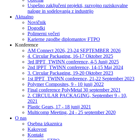
Uspešno zaključeni projekti, razvojno raziskovalne
naloge in sodelovanja z industrijo
Aktualno
Novičnik
Dogodki
Polimerni večeri
Karierne zgodbe diplomantov FTPO
Konference
AM Connect 2026, 23-24 SEPTEMBER 2026
4. Circular Packaging, 16-17 Oktober 2025
3rd IPPT_TWINN conference, 4-5 Junij 2025
2nd IPPT_TWINN conference, 14-15 Maj 2024
3. Circular Packaging, 19-20 Oktober 2023
1st IPPT_TWINN conference, 21-22 September 2023
Polymer Composites, 9 - 10 junij 2022
Final conference PolyMetal 30 september 2021
2. CIRCULAR PACKAGING, September 9 - 10,
2021
Plastic Gears, 17 - 18 junij 2021
Multicomp Meeting, 24 - 25 september 2020
O nas
Osebna izkaznica
Kakovost
Kontakt