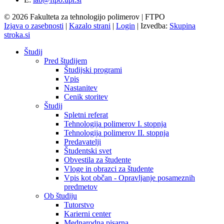
© 2026 Fakulteta za tehnologijo polimerov | FTPO
Izjava o zasebnosti
|
Kazalo strani
|
Login
|
Izvedba:
Skupina
stroka.si
Študij
Pred študijem
Študijski programi
Vpis
Nastanitev
Cenik storitev
Študij
Spletni referat
Tehnologija polimerov I. stopnja
Tehnologija polimerov II. stopnja
Predavatelji
Študentski svet
Obvestila za študente
Vloge in obrazci za študente
Vpis kot občan - Opravljanje posameznih
predmetov
Ob študiju
Tutorstvo
Karierni center
Mednarodna pisarna