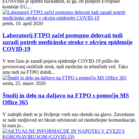
EUvsVirus je spletni hackathon, ki ga, ob podpori Evropske
komisije EU,...
petek, 10. april 2020
Laboratorij FTPO začel postopno delovati tudi
zaradi potreb medicinske stroke v okviru epidemije
COVID-19
V tem času je zaradi pojava epidemije COVID-19 prišlo do
povezovanj različnih strok, tudi medicine in tehničnih ved. Tako
smo tudi na FTPO dobili...
sreda, 25. marec 2020
Študij in delo na daljavo na FTPO s pomočjo MS
Office 365
V zadnjih dneh se je življenje vseh nas obrnilo na glavo. Zavedamo
se naše ranljivosti ter hkrati odvisnosti od medsebojne komunikacije,
ki nam jo...