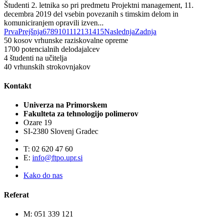
Študenti 2. letnika so pri predmetu Projektni management, 11.
decembra 2019 del vsebin povezanih s timskim delom in
komuniciranjem opravili izven...
Prva
Prejšnja
6
7
8
9
10
11
12
13
14
15
Naslednja
Zadnja
50
kosov vrhunske raziskovalne opreme
1700
potencialnih delodajalcev
4
študenti na učitelja
40
vrhunskih strokovnjakov
Kontakt
Univerza na Primorskem
Fakulteta za tehnologijo polimerov
Ozare 19
SI-2380 Slovenj Gradec
T: 02 620 47 60
E:
info@ftpo.upr.si
Kako do nas
Referat
M: 051 339 121