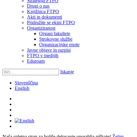
Strategija FTPO
Drugi o nas
Knjižnica FTPO
Akti in dokumenti
Pridružite se ekipi FTPO
Organiziranost
Organi fakultete
Strokovne službe
Organizacijske enote
Javne objave in razpisi
FTPO v medijih
Eduroam
Iskanje
Slovenščina
English
Naša spletna stran za boljše delovanje uporablja piškote!
Želim