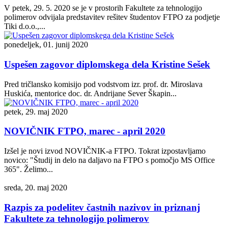
V petek, 29. 5. 2020 se je v prostorih Fakultete za tehnologijo
polimerov odvijala predstavitev rešitev študentov FTPO za podjetje
Tiki d.o.o.,...
ponedeljek, 01. junij 2020
Uspešen zagovor diplomskega dela Kristine Sešek
Pred tričlansko komisijo pod vodstvom izr. prof. dr. Miroslava
Huskića, mentorice doc. dr. Andrijane Sever Škapin...
petek, 29. maj 2020
NOVIČNIK FTPO, marec - april 2020
Izšel je novi izvod NOVIČNIK-a FTPO. Tokrat izpostavljamo
novico: "Študij in delo na daljavo na FTPO s pomočjo MS Office
365". Želimo...
sreda, 20. maj 2020
Razpis za podelitev častnih nazivov in priznanj
Fakultete za tehnologijo polimerov