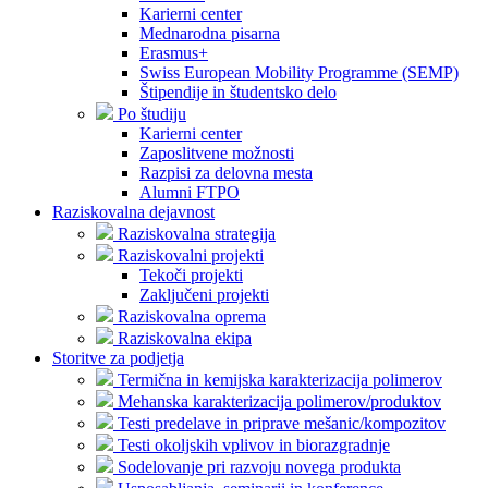
Karierni center
Mednarodna pisarna
Erasmus+
Swiss European Mobility Programme (SEMP)
Štipendije in študentsko delo
Po študiju
Karierni center
Zaposlitvene možnosti
Razpisi za delovna mesta
Alumni FTPO
Raziskovalna dejavnost
Raziskovalna strategija
Raziskovalni projekti
Tekoči projekti
Zaključeni projekti
Raziskovalna oprema
Raziskovalna ekipa
Storitve za podjetja
Termična in kemijska karakterizacija polimerov
Mehanska karakterizacija polimerov/produktov
Testi predelave in priprave mešanic/kompozitov
Testi okoljskih vplivov in biorazgradnje
Sodelovanje pri razvoju novega produkta