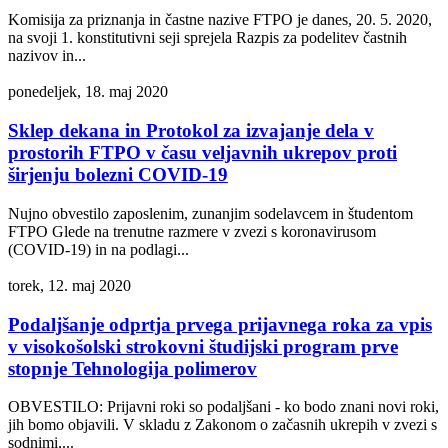
Komisija za priznanja in častne nazive FTPO je danes, 20. 5. 2020,
na svoji 1. konstitutivni seji sprejela Razpis za podelitev častnih
nazivov in...
ponedeljek, 18. maj 2020
Sklep dekana in Protokol za izvajanje dela v
prostorih FTPO v času veljavnih ukrepov proti
širjenju bolezni COVID-19
Nujno obvestilo zaposlenim, zunanjim sodelavcem in študentom
FTPO Glede na trenutne razmere v zvezi s koronavirusom
(COVID-19) in na podlagi...
torek, 12. maj 2020
Podaljšanje odprtja prvega prijavnega roka za vpis
v visokošolski strokovni študijski program prve
stopnje Tehnologija polimerov
OBVESTILO: Prijavni roki so podaljšani - ko bodo znani novi roki,
jih bomo objavili. V skladu z Zakonom o začasnih ukrepih v zvezi s
sodnimi,...