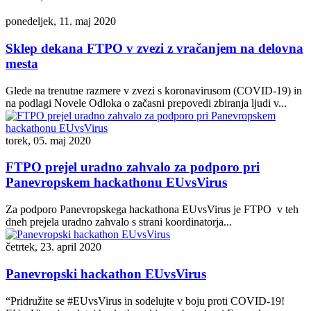
ponedeljek, 11. maj 2020
Sklep dekana FTPO v zvezi z vračanjem na delovna
mesta
Glede na trenutne razmere v zvezi s koronavirusom (COVID-19) in
na podlagi Novele Odloka o začasni prepovedi zbiranja ljudi v...
torek, 05. maj 2020
FTPO prejel uradno zahvalo za podporo pri
Panevropskem hackathonu EUvsVirus
Za podporo Panevropskega hackathona EUvsVirus je FTPO v teh
dneh prejela uradno zahvalo s strani koordinatorja...
četrtek, 23. april 2020
Panevropski hackathon EUvsVirus
“Pridružite se #EUvsVirus in sodelujte v boju proti COVID-19!