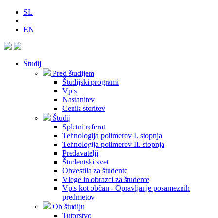
SL
|
EN
Študij
Pred študijem
Študijski programi
Vpis
Nastanitev
Cenik storitev
Študij
Spletni referat
Tehnologija polimerov I. stopnja
Tehnologija polimerov II. stopnja
Predavatelji
Študentski svet
Obvestila za študente
Vloge in obrazci za študente
Vpis kot občan - Opravljanje posameznih
predmetov
Ob študiju
Tutorstvo