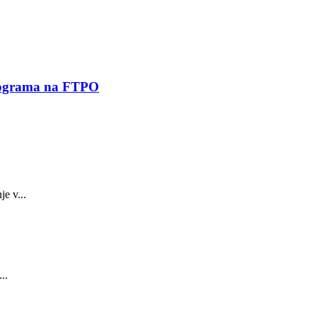
 programa na FTPO
e v...
..