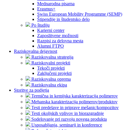
Mednarodna pisarna
Erasmus+
Swiss European Mobility Programme (SEMP)
Štipendije in študentsko delo
Po študiju
Karierni center
Zaposlitvene možnosti
Razpisi za delovna mesta
Alumni FTPO
Raziskovalna dejavnost
Raziskovalna strategija
Raziskovalni projekti
Tekoči projekti
Zaključeni projekti
Raziskovalna oprema
Raziskovalna ekipa
Storitve za podjetja
Termična in kemijska karakterizacija polimerov
Mehanska karakterizacija polimerov/produktov
Testi predelave in priprave mešanic/kompozitov
Testi okoljskih vplivov in biorazgradnje
Sodelovanje pri razvoju novega produkta
Usposabljanja, seminarji in konference