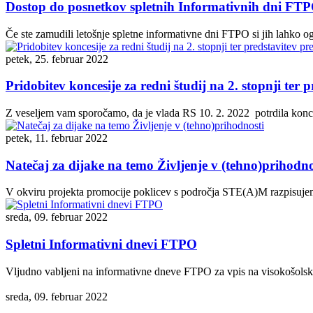
Dostop do posnetkov spletnih Informativnih dni FT
Če ste zamudili letošnje spletne informativne dni FTPO si jih lahko 
petek, 25. februar 2022
Pridobitev koncesije za redni študij na 2. stopnji t
Z veseljem vam sporočamo, da je vlada RS 10. 2. 2022 potrdila koncesij
petek, 11. februar 2022
Natečaj za dijake na temo Življenje v (tehno)prihodno
V okviru projekta promocije poklicev s področja STE(A)M razpisujemo 
sreda, 09. februar 2022
Spletni Informativni dnevi FTPO
Vljudno vabljeni na informativne dneve FTPO za vpis na visokošolski 
sreda, 09. februar 2022