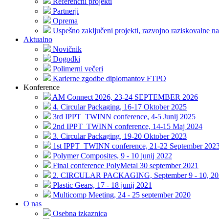
Referenčni projekti
Partnerji
Oprema
Uspešno zaključeni projekti, razvojno raziskovalne na
Aktualno
Novičnik
Dogodki
Polimerni večeri
Karierne zgodbe diplomantov FTPO
Konference
AM Connect 2026, 23-24 SEPTEMBER 2026
4. Circular Packaging, 16-17 Oktober 2025
3rd IPPT_TWINN conference, 4-5 Junij 2025
2nd IPPT_TWINN conference, 14-15 Maj 2024
3. Circular Packaging, 19-20 Oktober 2023
1st IPPT_TWINN conference, 21-22 September 202
Polymer Composites, 9 - 10 junij 2022
Final conference PolyMetal 30 september 2021
2. CIRCULAR PACKAGING, September 9 - 10, 20
Plastic Gears, 17 - 18 junij 2021
Multicomp Meeting, 24 - 25 september 2020
O nas
Osebna izkaznica