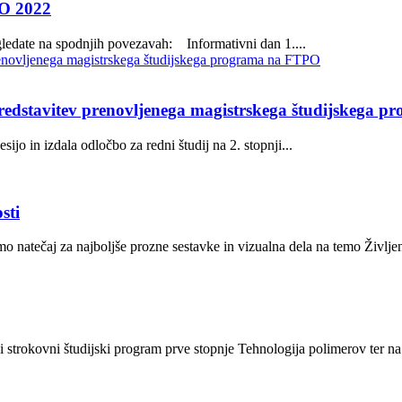
PO 2022
ogledate na spodnjih povezavah: Informativni dan 1....
er predstavitev prenovljenega magistrskega študijskega
o in izdala odločbo za redni študij na 2. stopnji...
sti
natečaj za najboljše prozne sestavke in vizualna dela na temo Življenj
strokovni študijski program prve stopnje Tehnologija polimerov ter na.