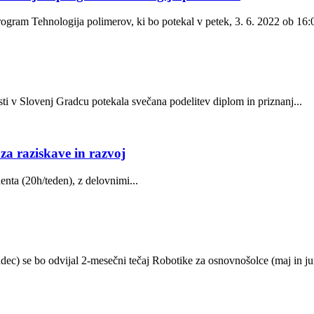
rogram Tehnologija polimerov, ki bo potekal v petek, 3. 6. 2022 ob 16:0
ti v Slovenj Gradcu potekala svečana podelitev diplom in priznanj...
za raziskave in razvoj
ta (20h/teden), z delovnimi...
ec) se bo odvijal 2-mesečni tečaj Robotike za osnovnošolce (maj in jun