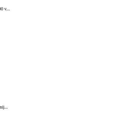
0 v...
ij...