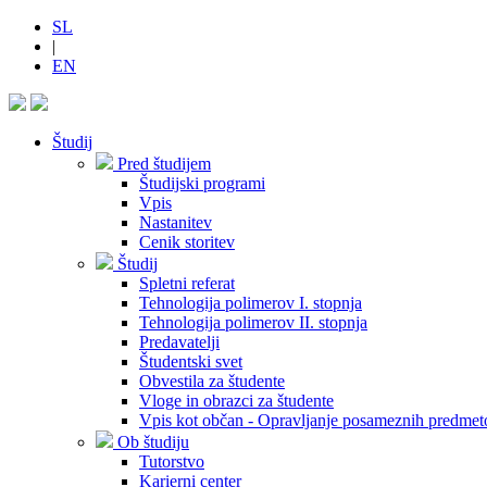
SL
|
EN
Študij
Pred študijem
Študijski programi
Vpis
Nastanitev
Cenik storitev
Študij
Spletni referat
Tehnologija polimerov I. stopnja
Tehnologija polimerov II. stopnja
Predavatelji
Študentski svet
Obvestila za študente
Vloge in obrazci za študente
Vpis kot občan - Opravljanje posameznih predmet
Ob študiju
Tutorstvo
Karierni center