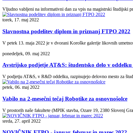
Vljudno vabljeni na informativni dan za vpis na magistrski študijski p
torek, 17. maj 2022
Slavnostna podelitev diplom in priznanj FTPO 2022
V petek 13. maja 2022 je v dvorani Koroške galerije likovnih umetnos
ponedeljek, 09. maj 2022
Avstrijsko podjetje AT&S: študentsko delo v oddelku 
V podjetju AT&S, v R&D oddelku, razpisujejo delovno mesto za študen
petek, 06. maj 2022
Vabilo na 2-mesečni tečaj Robotike za osnovnošolce
V prostorih naše fakultete (MPIK stavba, Ozare 19, 2380 Slovenj Grad
sreda, 27. april 2022
NOVIČNIK FTPO - januar, februar in marec 2022