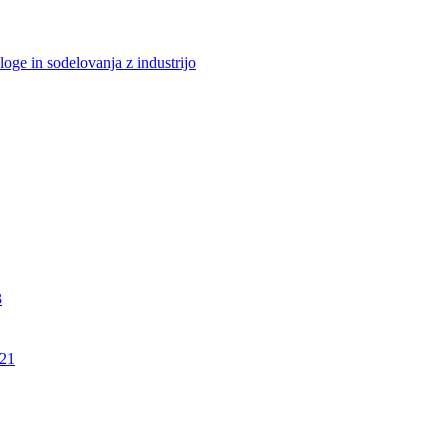
loge in sodelovanja z industrijo
3
21