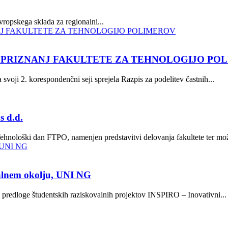
opskega sklada za regionalni...
N PRIZNANJ FAKULTETE ZA TEHNOLOGIJO PO
svoji 2. korespondenčni seji sprejela Razpis za podelitev častnih...
s d.d.
Tehnološki dan FTPO, namenjen predstavitvi delovanja fakultete ter mož
valnem okolju, UNI NG
za predloge študentskih raziskovalnih projektov INSPIRO – Inovativni...