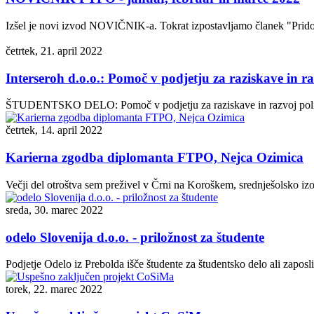
Izšel je novi izvod NOVIČNIK-a. Tokrat izpostavljamo članek "Pridobite
četrtek, 21. april 2022
Interseroh d.o.o.: Pomoč v podjetju za raziskave in r
ŠTUDENTSKO DELO: Pomoč v podjetju za raziskave in razvoj polimero
četrtek, 14. april 2022
Karierna zgodba diplomanta FTPO, Nejca Ozimica
Večji del otroštva sem preživel v Črni na Koroškem, srednješolsko i
sreda, 30. marec 2022
odelo Slovenija d.o.o. - priložnost za študente
Podjetje Odelo iz Prebolda išče študente za študentsko delo ali zaposlit
torek, 22. marec 2022