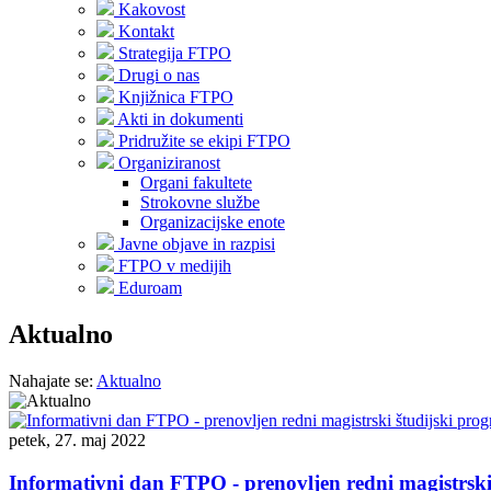
Kakovost
Kontakt
Strategija FTPO
Drugi o nas
Knjižnica FTPO
Akti in dokumenti
Pridružite se ekipi FTPO
Organiziranost
Organi fakultete
Strokovne službe
Organizacijske enote
Javne objave in razpisi
FTPO v medijih
Eduroam
Aktualno
Nahajate se:
Aktualno
petek, 27. maj 2022
Informativni dan FTPO - prenovljen redni magistrski