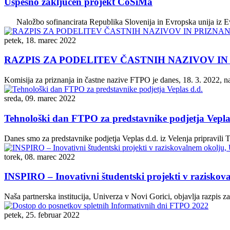
Uspešno zaključen projekt CoSiMa
Naložbo sofinancirata Republika Slovenija in Evropska unija iz Evr
petek, 18. marec 2022
RAZPIS ZA PODELITEV ČASTNIH NAZIVOV I
Komisija za priznanja in častne nazive FTPO je danes, 18. 3. 2022, na 
sreda, 09. marec 2022
Tehnološki dan FTPO za predstavnike podjetja Vepla
Danes smo za predstavnike podjetja Veplas d.d. iz Velenja pripravili 
torek, 08. marec 2022
INSPIRO – Inovativni študentski projekti v razisko
Naša partnerska institucija, Univerza v Novi Gorici, objavlja razpis 
petek, 25. februar 2022