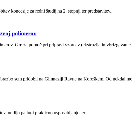
v koncesije za redni študij na 2. stopnji ter predstavitev...
azvoj polimerov
v. Gre za pomoč pri pripravi vzorcev (ekstruzija in vbrizgavanje..
zobrazbo sem pridobil na Gimnaziji Ravne na Koroškem. Od nekdaj me j
ev, nudijo pa tudi praktično usposabljanje ter...