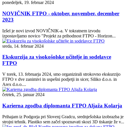
ponedeljek, 19. februar 2024
NOVIČNIK FTPO - oktober, november, december
2023
Izšel je novi izvod NOVIČNIK-a. V tokratnem izvodu
izpostavljamo novico "Projekt za prihodnost FTPO - Horizon...
sreda, 14. februar 2024
Ekskurzija za visokošolske učitelje in sodelavce
FTPO
V torek, 13. februarja 2024, smo organizirali strokovno ekskurzijo
FTPO v dve zanimivi in uspešni podjetji in sicer, Siliko d.o.o. in
Arex d.o.o....
četrtek, 25. januar 2024
Karierna zgodba diplomanta FTPO Aljaža Kolarja
Prihajam iz Podgorja pri Slovenj Gradcu, srednješolska izobrazba je
strojni tehnik. Plastiko sem začel spoznavati skozi 3D tiskanje že v...