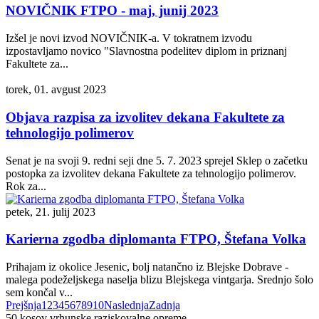
NOVIČNIK FTPO - maj, junij 2023
Izšel je novi izvod NOVIČNIK-a. V tokratnem izvodu
izpostavljamo novico "Slavnostna podelitev diplom in priznanj
Fakultete za...
torek, 01. avgust 2023
Objava razpisa za izvolitev dekana Fakultete za
tehnologijo polimerov
Senat je na svoji 9. redni seji dne 5. 7. 2023 sprejel Sklep o začetku
postopka za izvolitev dekana Fakultete za tehnologijo polimerov.
Rok za...
petek, 21. julij 2023
Karierna zgodba diplomanta FTPO, Štefana Volka
Prihajam iz okolice Jesenic, bolj natančno iz Blejske Dobrave -
malega podeželjskega naselja blizu Blejskega vintgarja. Srednjo šolo
sem končal v...
Prejšnja
1
2
3
4
5
6
7
8
9
10
Naslednja
Zadnja
50
kosov vrhunske raziskovalne opreme