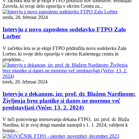
V začetku leta se je ekipi FTPO pridružil nov sodelavec Sebastjan
Zaverla, ki svoje delo opravlja v okviru Centra za...
sreda, 28. februar 2024
Intervju z novo zaposleno sodelavko FTPO Zalo
Lorber
V začetku leta se je ekipi FTPO pridružila nova sodelavka Zala
Lorber, ki svoje delo opravlja v okviru Kariernega centra in
projektne...
torek, 20. februar 2024
Intervju z dekanom, izr. prof. dr. Blažem Nardinom:
Življenja brez plastike si danes ne moremo več
predstavljati (Večer, 13. 2. 2024)
V luči ponovnega imenovanja dekana FTPO, izr. prof. dr. Blaža
Nardina, ki je svoj drugi mandat nastopil s 1. 1. 2024, vabljeni k
branju...