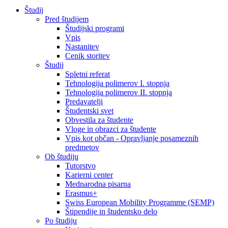
Študij
Pred študijem
Študijski programi
Vpis
Nastanitev
Cenik storitev
Študij
Spletni referat
Tehnologija polimerov I. stopnja
Tehnologija polimerov II. stopnja
Predavatelji
Študentski svet
Obvestila za študente
Vloge in obrazci za študente
Vpis kot občan - Opravljanje posameznih
predmetov
Ob študiju
Tutorstvo
Karierni center
Mednarodna pisarna
Erasmus+
Swiss European Mobility Programme (SEMP)
Štipendije in študentsko delo
Po študiju