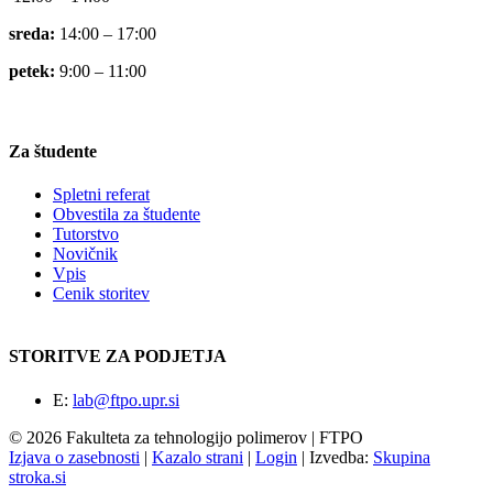
sreda:
14:00 – 17:00
petek:
9:00 – 11:00
Za študente
Spletni referat
Obvestila za študente
Tutorstvo
Novičnik
Vpis
Cenik storitev
STORITVE ZA PODJETJA
E:
lab@ftpo.upr.si
© 2026 Fakulteta za tehnologijo polimerov | FTPO
Izjava o zasebnosti
|
Kazalo strani
|
Login
|
Izvedba:
Skupina
stroka.si