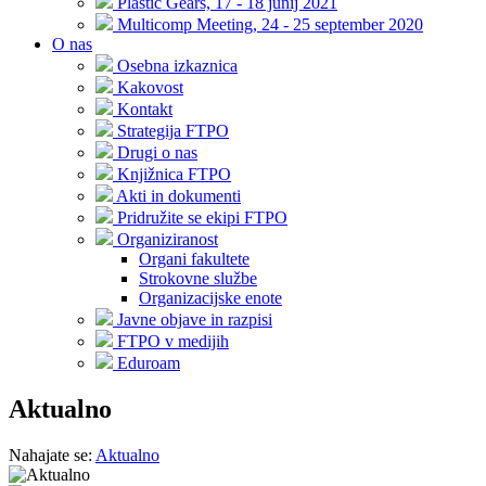
Plastic Gears, 17 - 18 junij 2021
Multicomp Meeting, 24 - 25 september 2020
O nas
Osebna izkaznica
Kakovost
Kontakt
Strategija FTPO
Drugi o nas
Knjižnica FTPO
Akti in dokumenti
Pridružite se ekipi FTPO
Organiziranost
Organi fakultete
Strokovne službe
Organizacijske enote
Javne objave in razpisi
FTPO v medijih
Eduroam
Aktualno
Nahajate se:
Aktualno