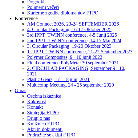
Dogodki
Polimerni večeri
Karierne zgodbe diplomantov FTPO
Konference
AM Connect 2026, 23-24 SEPTEMBER 2026
4. Circular Packaging, 16-17 Oktober 2025
3rd IPPT_TWINN conference, 4-5 Junij 2025
2nd IPPT_TWINN conference, 14-15 Maj 2024
3. Circular Packaging, 19-20 Oktober 2023
1st IPPT_TWINN conference, 21-22 September 2023
Polymer Composites, 9 - 10 junij 2022
Final conference PolyMetal 30 september 2021
2. CIRCULAR PACKAGING, September 9 - 10,
2021
Plastic Gears, 17 - 18 junij 2021
Multicomp Meeting, 24 - 25 september 2020
O nas
Osebna izkaznica
Kakovost
Kontakt
Strategija FTPO
Drugi o nas
Knjižnica FTPO
Akti in dokumenti
Pridružite se ekipi FTPO