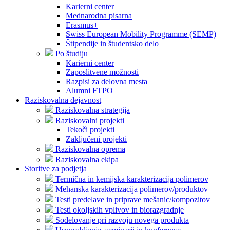
Karierni center
Mednarodna pisarna
Erasmus+
Swiss European Mobility Programme (SEMP)
Štipendije in študentsko delo
Po študiju
Karierni center
Zaposlitvene možnosti
Razpisi za delovna mesta
Alumni FTPO
Raziskovalna dejavnost
Raziskovalna strategija
Raziskovalni projekti
Tekoči projekti
Zaključeni projekti
Raziskovalna oprema
Raziskovalna ekipa
Storitve za podjetja
Termična in kemijska karakterizacija polimerov
Mehanska karakterizacija polimerov/produktov
Testi predelave in priprave mešanic/kompozitov
Testi okoljskih vplivov in biorazgradnje
Sodelovanje pri razvoju novega produkta