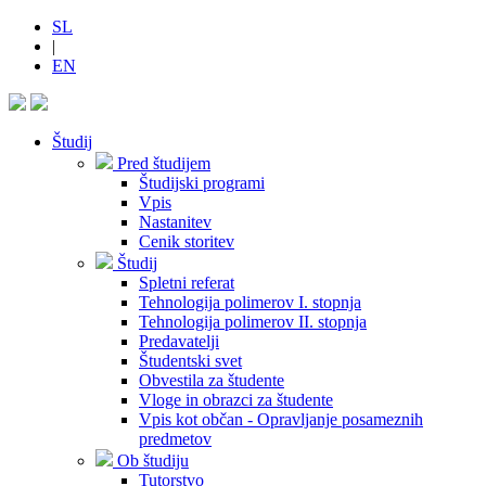
SL
|
EN
Študij
Pred študijem
Študijski programi
Vpis
Nastanitev
Cenik storitev
Študij
Spletni referat
Tehnologija polimerov I. stopnja
Tehnologija polimerov II. stopnja
Predavatelji
Študentski svet
Obvestila za študente
Vloge in obrazci za študente
Vpis kot občan - Opravljanje posameznih
predmetov
Ob študiju
Tutorstvo