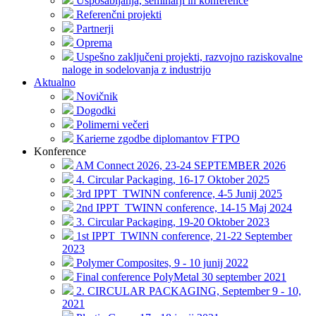
Usposabljanja, seminarji in konference
Referenčni projekti
Partnerji
Oprema
Uspešno zaključeni projekti, razvojno raziskovalne
naloge in sodelovanja z industrijo
Aktualno
Novičnik
Dogodki
Polimerni večeri
Karierne zgodbe diplomantov FTPO
Konference
AM Connect 2026, 23-24 SEPTEMBER 2026
4. Circular Packaging, 16-17 Oktober 2025
3rd IPPT_TWINN conference, 4-5 Junij 2025
2nd IPPT_TWINN conference, 14-15 Maj 2024
3. Circular Packaging, 19-20 Oktober 2023
1st IPPT_TWINN conference, 21-22 September
2023
Polymer Composites, 9 - 10 junij 2022
Final conference PolyMetal 30 september 2021
2. CIRCULAR PACKAGING, September 9 - 10,
2021