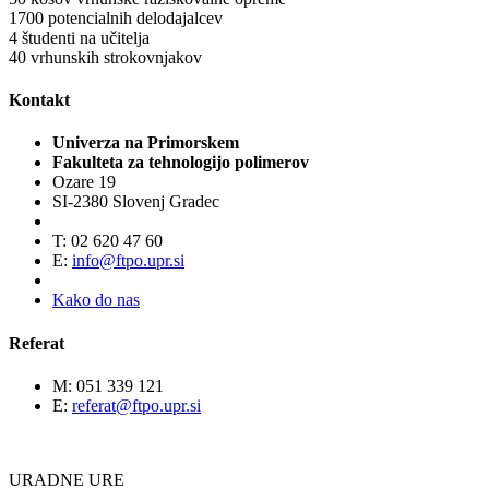
1700
potencialnih delodajalcev
4
študenti na učitelja
40
vrhunskih strokovnjakov
Kontakt
Univerza na Primorskem
Fakulteta za tehnologijo polimerov
Ozare 19
SI-2380 Slovenj Gradec
T: 02 620 47 60
E:
info@ftpo.upr.si
Kako do nas
Referat
M: 051 339 121
E:
referat@ftpo.upr.si
URADNE URE