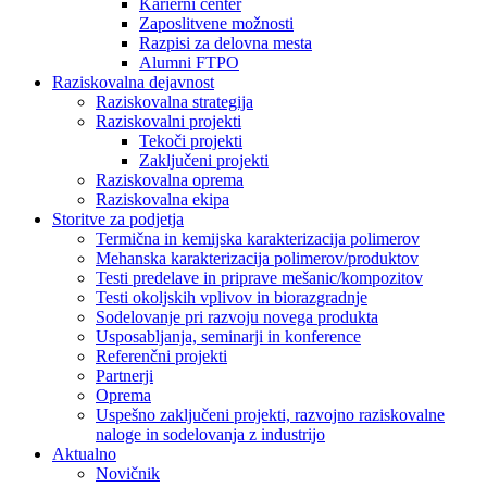
Karierni center
Zaposlitvene možnosti
Razpisi za delovna mesta
Alumni FTPO
Raziskovalna dejavnost
Raziskovalna strategija
Raziskovalni projekti
Tekoči projekti
Zaključeni projekti
Raziskovalna oprema
Raziskovalna ekipa
Storitve za podjetja
Termična in kemijska karakterizacija polimerov
Mehanska karakterizacija polimerov/produktov
Testi predelave in priprave mešanic/kompozitov
Testi okoljskih vplivov in biorazgradnje
Sodelovanje pri razvoju novega produkta
Usposabljanja, seminarji in konference
Referenčni projekti
Partnerji
Oprema
Uspešno zaključeni projekti, razvojno raziskovalne
naloge in sodelovanja z industrijo
Aktualno
Novičnik