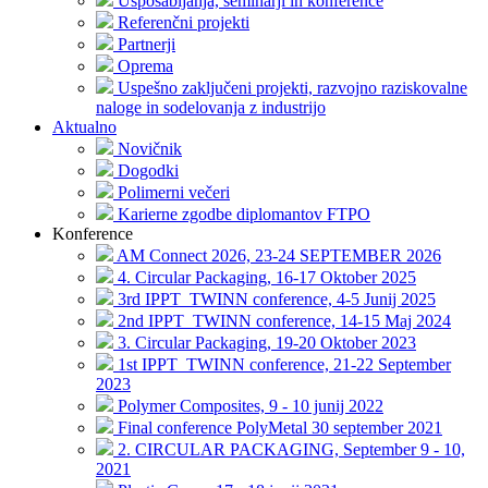
Usposabljanja, seminarji in konference
Referenčni projekti
Partnerji
Oprema
Uspešno zaključeni projekti, razvojno raziskovalne
naloge in sodelovanja z industrijo
Aktualno
Novičnik
Dogodki
Polimerni večeri
Karierne zgodbe diplomantov FTPO
Konference
AM Connect 2026, 23-24 SEPTEMBER 2026
4. Circular Packaging, 16-17 Oktober 2025
3rd IPPT_TWINN conference, 4-5 Junij 2025
2nd IPPT_TWINN conference, 14-15 Maj 2024
3. Circular Packaging, 19-20 Oktober 2023
1st IPPT_TWINN conference, 21-22 September
2023
Polymer Composites, 9 - 10 junij 2022
Final conference PolyMetal 30 september 2021
2. CIRCULAR PACKAGING, September 9 - 10,
2021