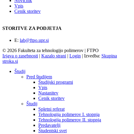
Novičnik
Vpis
Cenik storitev
STORITVE ZA PODJETJA
E:
lab@ftpo.upr.si
© 2026 Fakulteta za tehnologijo polimerov | FTPO
Izjava o zasebnosti
|
Kazalo strani
|
Login
|
Izvedba:
Skupina
stroka.si
Študij
Pred študijem
Študijski programi
Vpis
Nastanitev
Cenik storitev
Študij
Spletni referat
Tehnologija polimerov I. stopnja
Tehnologija polimerov II. stopnja
Predavatelji
Študentski svet