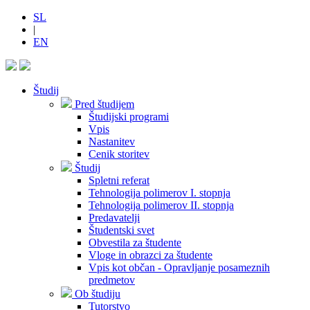
SL
|
EN
Študij
Pred študijem
Študijski programi
Vpis
Nastanitev
Cenik storitev
Študij
Spletni referat
Tehnologija polimerov I. stopnja
Tehnologija polimerov II. stopnja
Predavatelji
Študentski svet
Obvestila za študente
Vloge in obrazci za študente
Vpis kot občan - Opravljanje posameznih
predmetov
Ob študiju
Tutorstvo