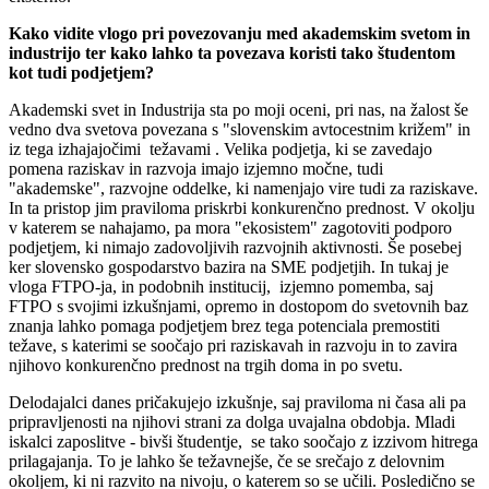
Kako vidite vlogo pri povezovanju med akademskim svetom in
industrijo ter kako lahko ta povezava koristi tako študentom
kot tudi podjetjem?
Akademski svet in Industrija sta po moji oceni, pri nas, na žalost še
vedno dva svetova povezana s "slovenskim avtocestnim križem" in
iz tega izhajajočimi težavami . Velika podjetja, ki se zavedajo
pomena raziskav in razvoja imajo izjemno močne, tudi
"akademske", razvojne oddelke, ki namenjajo vire tudi za raziskave.
In ta pristop jim praviloma priskrbi konkurenčno prednost. V okolju
v katerem se nahajamo, pa mora "ekosistem" zagotoviti podporo
podjetjem, ki nimajo zadovoljivih razvojnih aktivnosti. Še posebej
ker slovensko gospodarstvo bazira na SME podjetjih. In tukaj je
vloga FTPO-ja, in podobnih institucij, izjemno pomemba, saj
FTPO s svojimi izkušnjami, opremo in dostopom do svetovnih baz
znanja lahko pomaga podjetjem brez tega potenciala premostiti
težave, s katerimi se soočajo pri raziskavah in razvoju in to zavira
njihovo konkurenčno prednost na trgih doma in po svetu.
Delodajalci danes pričakujejo izkušnje, saj praviloma ni časa ali pa
pripravljenosti na njihovi strani za dolga uvajalna obdobja. Mladi
iskalci zaposlitve - bivši študentje, se tako soočajo z izzivom hitrega
prilagajanja. To je lahko še težavnejše, če se srečajo z delovnim
okoljem, ki ni razvito na nivoju, o katerem so se učili. Posledično se