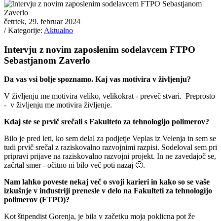
četrtek, 29. februar 2024
/ Kategorije:
Aktualno
Intervju z novim zaposlenim sodelavcem FTPO
Sebastjanom Zaverlo
Da vas vsi bolje spoznamo. Kaj vas motivira v življenju?
V življenju me motivira veliko, velikokrat - preveč stvari. Preprosto
- v življenju me motivira življenje.
Kdaj ste se prvič srečali s Fakulteto za tehnologijo polimerov?
Bilo je pred leti, ko sem delal za podjetje Veplas iz Velenja in sem se
tudi prvič srečal z raziskovalno razvojnimi razpisi. Sodeloval sem pri
pripravi prijave na raziskovalno razvojni projekt. In ne zavedajoč se,
začrtal smer - očitno ni bilo več poti nazaj 🙂.
Nam lahko poveste nekaj več o svoji karieri in kako so se vaše
izkušnje v industriji prenesle v delo na Fakulteti za tehnologijo
polimerov (FTPO)?
Kot štipendist Gorenja, je bila v začetku moja poklicna pot že