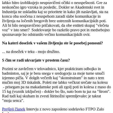
lahko hitro izoblikujejo neupravičeni očitki o neuspešnosti. Gre za
neskončno igro vzroka in posledic. Dokler se Akademski svet in
Industrija ne uskladita kaj so prioritete in kako jih naslavljati, sta na
koncu oba soočena z neuspehom zaradi slabe komunikacije in
življenja na ločenih bregovih brez ustreznih komunikacijskih poti.
Ali bi bilo neupravičeno pričakovati, da obe entiteti skupaj "vlečeta
voz" v isto smer? Sodelovanje bo razkrilo pravo pot in medsebojno
spoznavanje bo odstranilo večino komunikacijskih ovir.
Na kateri dosežek v vašem življenju ste še posebej ponosni?
... na dosežek v teku - mojo družino.
S čim se radi ukvarjate v prostem času?
Pozimi se zavlečem v telovadnico, kjer prakticiram odbojko in
badminton, saj je je bera snega v sredogorju za moje turne smuči
izjemno pičla. V dolgih večerih kaj "skonstruiram" in nato s tem
mučim moj 3D tiskalnik. Poleti me lahko večkrat srečate na kolesu
- prisegam pa na makadamske poti ali zgolj poti in kolesa z maso do
15 kg (voznik izključen) - dokler bo šlo, nato bom tu jaz na "štrom".
Rad tudi kaj skuham in zvesti štirinožni spremljevalec je takrat
"moja senca".
Prejšnji članek
Intervju z novo zaposleno sodelavko FTPO Zalo