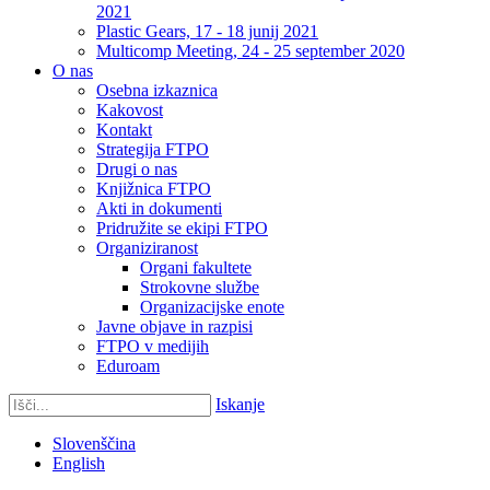
2021
Plastic Gears, 17 - 18 junij 2021
Multicomp Meeting, 24 - 25 september 2020
O nas
Osebna izkaznica
Kakovost
Kontakt
Strategija FTPO
Drugi o nas
Knjižnica FTPO
Akti in dokumenti
Pridružite se ekipi FTPO
Organiziranost
Organi fakultete
Strokovne službe
Organizacijske enote
Javne objave in razpisi
FTPO v medijih
Eduroam
Iskanje
Slovenščina
English