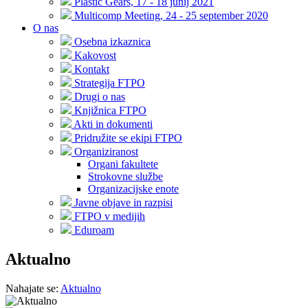
Plastic Gears, 17 - 18 junij 2021
Multicomp Meeting, 24 - 25 september 2020
O nas
Osebna izkaznica
Kakovost
Kontakt
Strategija FTPO
Drugi o nas
Knjižnica FTPO
Akti in dokumenti
Pridružite se ekipi FTPO
Organiziranost
Organi fakultete
Strokovne službe
Organizacijske enote
Javne objave in razpisi
FTPO v medijih
Eduroam
Aktualno
Nahajate se:
Aktualno