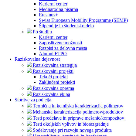
Karierni center
Mednarodna pisarna
Erasmus+
Swiss European Mobility Programme (SEMP)
Štipendije in študentsko delo
Po študiju
Karierni center
Zaposlitvene možnosti
Razpisi za delovna mesta
Alumni FTPO
Raziskovalna dejavnost
Raziskovalna strategija
Raziskovalni projekti
Tekoči projekti
Zaključeni projekti
Raziskovalna oprema
Raziskovalna ekipa
Storitve za podjetja
Termična in kemijska karakterizacija polimerov
Mehanska karakterizacija polimerov/produktov
Testi predelave in priprave mešanic/kompozitov
Testi okoljskih vplivov in biorazgradnje
Sodelovanje pri razvoju novega produkta