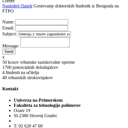
Lorber
Naslednji članek
Gostovanje doktorskih študentk iz Beograda na
FTPO
Name:
Email:
Subject:
Message:
x
50
kosov vrhunske raziskovalne opreme
1700
potencialnih delodajalcev
4
študenti na učitelja
40
vrhunskih strokovnjakov
Kontakt
Univerza na Primorskem
Fakulteta za tehnologijo polimerov
Ozare 19
SI-2380 Slovenj Gradec
T: 02 620 47 60