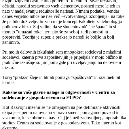
razpoložljivem času je bilo potrebno "to čudno" stvar razstaviti,
očistiti, narediti sestavnico vseh elementov, posneti mere le teh in
nato v nadaljevanju reduktor še narisati. Nimam podatka, vendar
danes verjetno nihče ne riše več »evolventnega ozobljenja« na roke.
Je pa bilo doživetje. In zato mi je koncept Fakultete za tehnologijo
polimerov blizu. Saj vidim, da se študentov nič "ne špara" in si
morajo "umazati roke" ter nato še za seboj tudi pomesti in
pospraviti. Teorija je super, a praksa jo naredi še boljšo in bolj
zanimivo.
Pri mojih delovnih izkušnjah sem mnogokrat sodeloval z mladimi
sodelavci, katerih prva zaposlitev jih je pripeljala v mojo bližino in
praktične izkušnje so jim pomagale pri uveljavljanju na delovnem
mestu.
Torej "praksa" šteje in hkrati pomaga "spoštovati" in razumeti bit
teorije.
Kakšne so vaše glavne naloge in odgovornosti v Centru za
sodelovanje z gospodarstvom na FTPO?
Kot Razvojni inženir se ne omejujem na pre-definirane aktivnosti,
ekipa je super in naravnana v pravo smer - pomagamo povsod in
vsakomur, ki se obrne na nas. Cilj je imeti zadovoljnega uporabnika
storitev Centra za sodelovanje z gospodarstvom. Tako interno kot
eksterno.