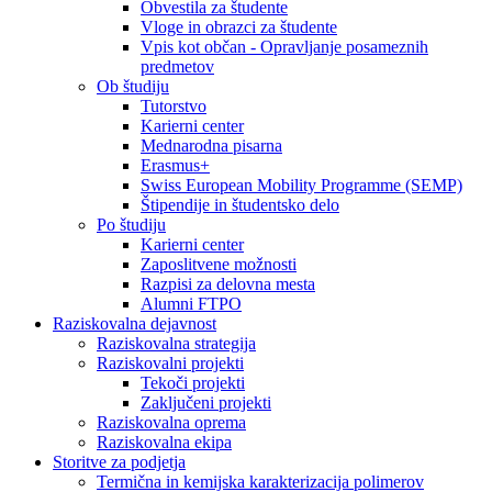
Obvestila za študente
Vloge in obrazci za študente
Vpis kot občan - Opravljanje posameznih
predmetov
Ob študiju
Tutorstvo
Karierni center
Mednarodna pisarna
Erasmus+
Swiss European Mobility Programme (SEMP)
Štipendije in študentsko delo
Po študiju
Karierni center
Zaposlitvene možnosti
Razpisi za delovna mesta
Alumni FTPO
Raziskovalna dejavnost
Raziskovalna strategija
Raziskovalni projekti
Tekoči projekti
Zaključeni projekti
Raziskovalna oprema
Raziskovalna ekipa
Storitve za podjetja
Termična in kemijska karakterizacija polimerov