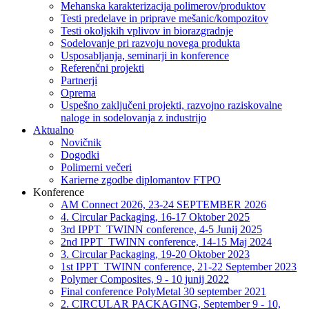
Mehanska karakterizacija polimerov/produktov
Testi predelave in priprave mešanic/kompozitov
Testi okoljskih vplivov in biorazgradnje
Sodelovanje pri razvoju novega produkta
Usposabljanja, seminarji in konference
Referenčni projekti
Partnerji
Oprema
Uspešno zaključeni projekti, razvojno raziskovalne
naloge in sodelovanja z industrijo
Aktualno
Novičnik
Dogodki
Polimerni večeri
Karierne zgodbe diplomantov FTPO
Konference
AM Connect 2026, 23-24 SEPTEMBER 2026
4. Circular Packaging, 16-17 Oktober 2025
3rd IPPT_TWINN conference, 4-5 Junij 2025
2nd IPPT_TWINN conference, 14-15 Maj 2024
3. Circular Packaging, 19-20 Oktober 2023
1st IPPT_TWINN conference, 21-22 September 2023
Polymer Composites, 9 - 10 junij 2022
Final conference PolyMetal 30 september 2021
2. CIRCULAR PACKAGING, September 9 - 10,