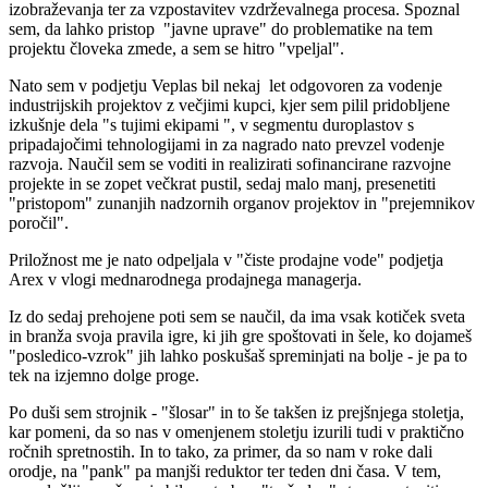
izobraževanja ter za vzpostavitev vzdrževalnega procesa. Spoznal
sem, da lahko pristop "javne uprave" do problematike na tem
projektu človeka zmede, a sem se hitro "vpeljal".
Nato sem v podjetju Veplas bil nekaj let odgovoren za vodenje
industrijskih projektov z večjimi kupci, kjer sem pilil pridobljene
izkušnje dela "s tujimi ekipami ", v segmentu duroplastov s
pripadajočimi tehnologijami in za nagrado nato prevzel vodenje
razvoja. Naučil sem se voditi in realizirati sofinancirane razvojne
projekte in se zopet večkrat pustil, sedaj malo manj, presenetiti
"pristopom" zunanjih nadzornih organov projektov in "prejemnikov
poročil".
Priložnost me je nato odpeljala v "čiste prodajne vode" podjetja
Arex v vlogi mednarodnega prodajnega managerja.
Iz do sedaj prehojene poti sem se naučil, da ima vsak kotiček sveta
in branža svoja pravila igre, ki jih gre spoštovati in šele, ko dojameš
"posledico-vzrok" jih lahko poskušaš spreminjati na bolje - je pa to
tek na izjemno dolge proge.
Po duši sem strojnik - "šlosar" in to še takšen iz prejšnjega stoletja,
kar pomeni, da so nas v omenjenem stoletju izurili tudi v praktično
ročnih spretnostih. In to tako, za primer, da so nam v roke dali
orodje, na "pank" pa manjši reduktor ter teden dni časa. V tem,