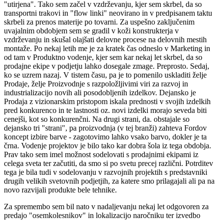
"utirjena". Tako sem začel v vzdrževanju, kjer sem skrbel, da so
transportni trakovi in "flow linki" neovirano in v predpisanem taktu
skrbeli za prenos materije po tovarni. Za uspešno zaključenim
uvajalnim obdobjem sem se gradil v koži konstrukterja v
vzdrževanju in skušal olajšati delovne procese na delovnih mestih
montaže. Po nekaj letih me je za kratek čas odneslo v Marketing in
od tam v Produktno vodenje, kjer sem kar nekaj let skrbel, da so
prodajne ekipe v podjetju lahko dosegale zmage. Preprosto. Sedaj,
ko se uzrem nazaj. V tistem času, pa je to pomenilo uskladiti želje
Prodaje, želje Proizvodnje s razpoložljivimi viri za razvoj in
industrializacijo novih ali posodobljenih izdelkov. Dejansko je
Prodaja z vizionarskim pristopom iskala prednosti v svojih izdelkih
pred konkurenco in te lastnosti oz. novi izdelki morajo seveda biti
cenejši, kot so konkurenčni. Na drugi strani, da. obstajale so
dejansko tri "strani", pa proizvodnja (v tej branži) zahteva Fordov
koncept izbire barve - zagotovimo lahko vsako barvo, dokler je ta
črna. Vodenje projektov je bilo tako kar dobra šola iz tega obdobja.
Prav tako sem imel možnost sodelovati s prodajnimi ekipami iz
celega sveta ter začutiti, da smo si po svetu precej različni. Potrditev
tega je bila tudi v sodelovanju v razvojnih projektih s predstavniki
drugih velikih svetovnih podjetjih, za katere smo prilagajali ali pa na
novo razvijali produkte bele tehnike.
Za spremembo sem bil nato v nadaljevanju nekaj let odgovoren za
predajo "osemkolesnikov" in lokalizacijo naročniku ter izvedbo