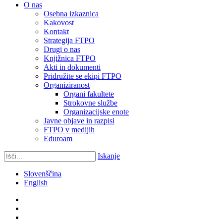
O nas
Osebna izkaznica
Kakovost
Kontakt
Strategija FTPO
Drugi o nas
Knjižnica FTPO
Akti in dokumenti
Pridružite se ekipi FTPO
Organiziranost
Organi fakultete
Strokovne službe
Organizacijske enote
Javne objave in razpisi
FTPO v medijih
Eduroam
Iskanje
Slovenščina
English