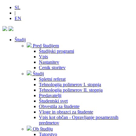
SL
|
EN
Študij
Pred študijem
Študijski programi
Vpis
Nastanitev
Cenik storitev
Študij
Spletni referat
Tehnologija polimerov I. stopnja
Tehnologija polimerov II. stopnja
Predavatelji
Študentski svet
Obvestila za študente
Vloge in obrazci za študente
Vpis kot občan - Opravljanje posameznih
predmetov
Ob študiju
Tutorstvo