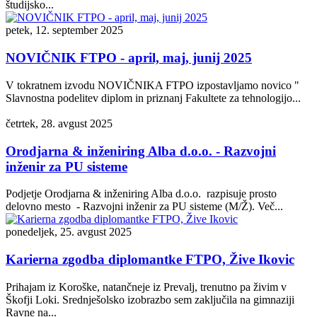
študijsko...
petek, 12. september 2025
NOVIČNIK FTPO - april, maj, junij 2025
V tokratnem izvodu NOVIČNIKA FTPO izpostavljamo novico "
Slavnostna podelitev diplom in priznanj Fakultete za tehnologijo...
četrtek, 28. avgust 2025
Orodjarna & inženiring Alba d.o.o. - Razvojni
inženir za PU sisteme
Podjetje Orodjarna & inženiring Alba d.o.o. razpisuje prosto
delovno mesto - Razvojni inženir za PU sisteme (M/Ž). Več...
ponedeljek, 25. avgust 2025
Karierna zgodba diplomantke FTPO, Žive Ikovic
Prihajam iz Koroške, natančneje iz Prevalj, trenutno pa živim v
Škofji Loki. Srednješolsko izobrazbo sem zaključila na gimnaziji
Ravne na...