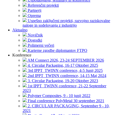
Usposabljanja, seminarji in konference
Referenčni projekti
Partnerji
Oprema
Uspešno zaključeni projekti, razvojno raziskovalne
naloge in sodelovanja z industrijo
Aktualno
Novičnik
Dogodki
Polimerni večeri
Karierne zgodbe diplomantov FTPO
Konference
AM Connect 2026, 23-24 SEPTEMBER 2026
4. Circular Packaging, 16-17 Oktober 2025
3rd IPPT_TWINN conference, 4-5 Junij 2025
2nd IPPT_TWINN conference, 14-15 Maj 2024
3. Circular Packaging, 19-20 Oktober 2023
1st IPPT_TWINN conference, 21-22 September
2023
Polymer Composites, 9 - 10 junij 2022
Final conference PolyMetal 30 september 2021
2. CIRCULAR PACKAGING, September 9 - 10,
2021