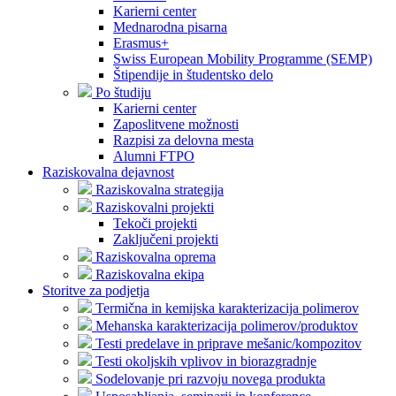
Karierni center
Mednarodna pisarna
Erasmus+
Swiss European Mobility Programme (SEMP)
Štipendije in študentsko delo
Po študiju
Karierni center
Zaposlitvene možnosti
Razpisi za delovna mesta
Alumni FTPO
Raziskovalna dejavnost
Raziskovalna strategija
Raziskovalni projekti
Tekoči projekti
Zaključeni projekti
Raziskovalna oprema
Raziskovalna ekipa
Storitve za podjetja
Termična in kemijska karakterizacija polimerov
Mehanska karakterizacija polimerov/produktov
Testi predelave in priprave mešanic/kompozitov
Testi okoljskih vplivov in biorazgradnje
Sodelovanje pri razvoju novega produkta