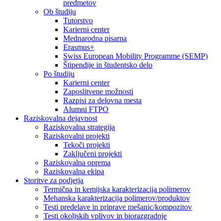
predmetov
Ob študiju
Tutorstvo
Karierni center
Mednarodna pisarna
Erasmus+
Swiss European Mobility Programme (SEMP)
Štipendije in študentsko delo
Po študiju
Karierni center
Zaposlitvene možnosti
Razpisi za delovna mesta
Alumni FTPO
Raziskovalna dejavnost
Raziskovalna strategija
Raziskovalni projekti
Tekoči projekti
Zaključeni projekti
Raziskovalna oprema
Raziskovalna ekipa
Storitve za podjetja
Termična in kemijska karakterizacija polimerov
Mehanska karakterizacija polimerov/produktov
Testi predelave in priprave mešanic/kompozitov
Testi okoljskih vplivov in biorazgradnje