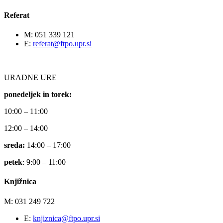
Referat
M: 051 339 121
E:
referat@ftpo.upr.si
URADNE URE
ponedeljek in torek:
10:00 – 11:00
12:00 – 14:00
sreda:
14:00 – 17:00
petek
: 9:00 – 11:00
Knjižnica
M: 031 249 722
E:
knjiznica@ftpo.upr.si