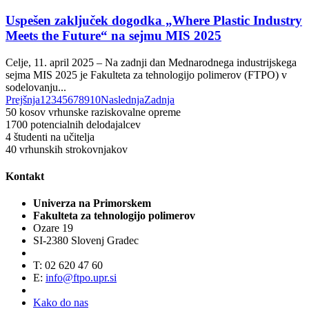
Uspešen zaključek dogodka „Where Plastic Industry
Meets the Future“ na sejmu MIS 2025
Celje, 11. april 2025 – Na zadnji dan Mednarodnega industrijskega
sejma MIS 2025 je Fakulteta za tehnologijo polimerov (FTPO) v
sodelovanju...
Prejšnja
1
2
3
4
5
6
7
8
9
10
Naslednja
Zadnja
50
kosov vrhunske raziskovalne opreme
1700
potencialnih delodajalcev
4
študenti na učitelja
40
vrhunskih strokovnjakov
Kontakt
Univerza na Primorskem
Fakulteta za tehnologijo polimerov
Ozare 19
SI-2380 Slovenj Gradec
T: 02 620 47 60
E:
info@ftpo.upr.si
Kako do nas