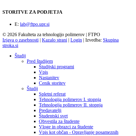
STORITVE ZA PODJETJA
E:
lab@ftpo.upr.si
© 2026 Fakulteta za tehnologijo polimerov | FTPO
Izjava o zasebnosti
|
Kazalo strani
|
Login
|
Izvedba:
Skupina
stroka.si
Študij
Pred študijem
Študijski programi
Vpis
Nastanitev
Cenik storitev
Študij
Spletni referat
Tehnologija polimerov I. stopnja
Tehnologija polimerov II. stopnja
Predavatelji
Študentski svet
Obvestila za študente
Vloge in obrazci za študente
Vpis kot občan - Opravljanje posameznih