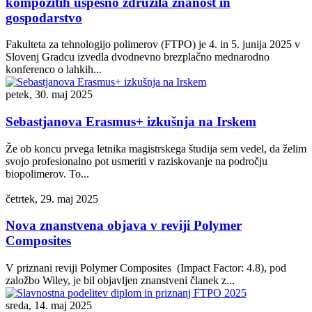
kompozitih uspešno združila znanost in
gospodarstvo
Fakulteta za tehnologijo polimerov (FTPO) je 4. in 5. junija 2025 v
Slovenj Gradcu izvedla dvodnevno brezplačno mednarodno
konferenco o lahkih...
petek, 30. maj 2025
Sebastjanova Erasmus+ izkušnja na Irskem
Že ob koncu prvega letnika magistrskega študija sem vedel, da želim
svojo profesionalno pot usmeriti v raziskovanje na področju
biopolimerov. To...
četrtek, 29. maj 2025
Nova znanstvena objava v reviji Polymer
Composites
V priznani reviji Polymer Composites (Impact Factor: 4.8), pod
založbo Wiley, je bil objavljen znanstveni članek z...
sreda, 14. maj 2025