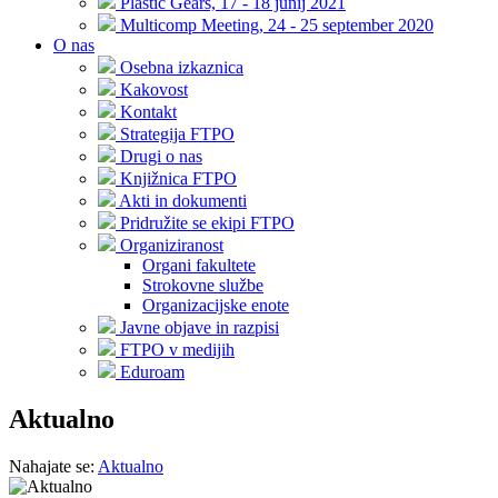
Plastic Gears, 17 - 18 junij 2021
Multicomp Meeting, 24 - 25 september 2020
O nas
Osebna izkaznica
Kakovost
Kontakt
Strategija FTPO
Drugi o nas
Knjižnica FTPO
Akti in dokumenti
Pridružite se ekipi FTPO
Organiziranost
Organi fakultete
Strokovne službe
Organizacijske enote
Javne objave in razpisi
FTPO v medijih
Eduroam
Aktualno
Nahajate se:
Aktualno