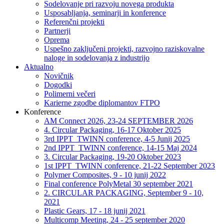
Sodelovanje pri razvoju novega produkta
Usposabljanja, seminarji in konference
Referenčni projekti
Partnerji
Oprema
Uspešno zaključeni projekti, razvojno raziskovalne
naloge in sodelovanja z industrijo
Aktualno
Novičnik
Dogodki
Polimerni večeri
Karierne zgodbe diplomantov FTPO
Konference
AM Connect 2026, 23-24 SEPTEMBER 2026
4. Circular Packaging, 16-17 Oktober 2025
3rd IPPT_TWINN conference, 4-5 Junij 2025
2nd IPPT_TWINN conference, 14-15 Maj 2024
3. Circular Packaging, 19-20 Oktober 2023
1st IPPT_TWINN conference, 21-22 September 2023
Polymer Composites, 9 - 10 junij 2022
Final conference PolyMetal 30 september 2021
2. CIRCULAR PACKAGING, September 9 - 10,
2021
Plastic Gears, 17 - 18 junij 2021
Multicomp Meeting, 24 - 25 september 2020