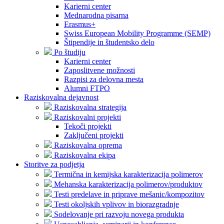
Karierni center
Mednarodna pisarna
Erasmus+
Swiss European Mobility Programme (SEMP)
Štipendije in študentsko delo
Po študiju
Karierni center
Zaposlitvene možnosti
Razpisi za delovna mesta
Alumni FTPO
Raziskovalna dejavnost
Raziskovalna strategija
Raziskovalni projekti
Tekoči projekti
Zaključeni projekti
Raziskovalna oprema
Raziskovalna ekipa
Storitve za podjetja
Termična in kemijska karakterizacija polimerov
Mehanska karakterizacija polimerov/produktov
Testi predelave in priprave mešanic/kompozitov
Testi okoljskih vplivov in biorazgradnje
Sodelovanje pri razvoju novega produkta