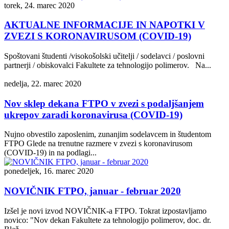
torek, 24. marec 2020
AKTUALNE INFORMACIJE IN NAPOTKI V
ZVEZI S KORONAVIRUSOM (COVID-19)
Spoštovani študenti /visokošolski učitelji / sodelavci / poslovni
partnerji / obiskovalci Fakultete za tehnologijo polimerov. Na...
nedelja, 22. marec 2020
Nov sklep dekana FTPO v zvezi s podaljšanjem
ukrepov zaradi koronavirusa (COVID-19)
Nujno obvestilo zaposlenim, zunanjim sodelavcem in študentom
FTPO Glede na trenutne razmere v zvezi s koronavirusom
(COVID-19) in na podlagi...
ponedeljek, 16. marec 2020
NOVIČNIK FTPO, januar - februar 2020
Izšel je novi izvod NOVIČNIK-a FTPO. Tokrat izpostavljamo
novico: "Nov dekan Fakultete za tehnologijo polimerov, doc. dr.