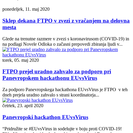
ponedeljek, 11. maj 2020
Sklep dekana FTPO v zvezi z vračanjem na delovna
mesta
Glede na trenutne razmere v zvezi s koronavirusom (COVID-19) in
na podlagi Novele Odloka o začasni prepovedi zbiranja ljudi v...
torek, 05. maj 2020
FTPO prejel uradno zahvalo za podporo pri
Panevropskem hackathonu EUvsVirus
Za podporo Panevropskega hackathona EUvsVirus je FTPO v teh
dneh prejela uradno zahvalo s strani koordinatorja...
četrtek, 23. april 2020
Panevropski hackathon EUvsVirus
“Pridružite se #EUvsVirus in sodelujte v boju proti COVID-19!