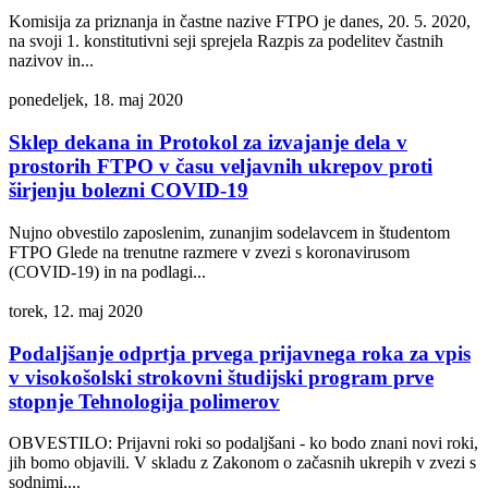
Komisija za priznanja in častne nazive FTPO je danes, 20. 5. 2020,
na svoji 1. konstitutivni seji sprejela Razpis za podelitev častnih
nazivov in...
ponedeljek, 18. maj 2020
Sklep dekana in Protokol za izvajanje dela v
prostorih FTPO v času veljavnih ukrepov proti
širjenju bolezni COVID-19
Nujno obvestilo zaposlenim, zunanjim sodelavcem in študentom
FTPO Glede na trenutne razmere v zvezi s koronavirusom
(COVID-19) in na podlagi...
torek, 12. maj 2020
Podaljšanje odprtja prvega prijavnega roka za vpis
v visokošolski strokovni študijski program prve
stopnje Tehnologija polimerov
OBVESTILO: Prijavni roki so podaljšani - ko bodo znani novi roki,
jih bomo objavili. V skladu z Zakonom o začasnih ukrepih v zvezi s
sodnimi,...