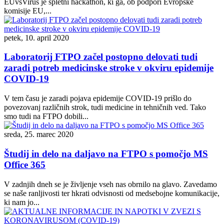
EUvsVirus je spletni hackathon, ki ga, ob podpori Evropske
komisije EU,...
petek, 10. april 2020
Laboratorij FTPO začel postopno delovati tudi
zaradi potreb medicinske stroke v okviru epidemije
COVID-19
V tem času je zaradi pojava epidemije COVID-19 prišlo do
povezovanj različnih strok, tudi medicine in tehničnih ved. Tako
smo tudi na FTPO dobili...
sreda, 25. marec 2020
Študij in delo na daljavo na FTPO s pomočjo MS
Office 365
V zadnjih dneh se je življenje vseh nas obrnilo na glavo. Zavedamo
se naše ranljivosti ter hkrati odvisnosti od medsebojne komunikacije,
ki nam jo...