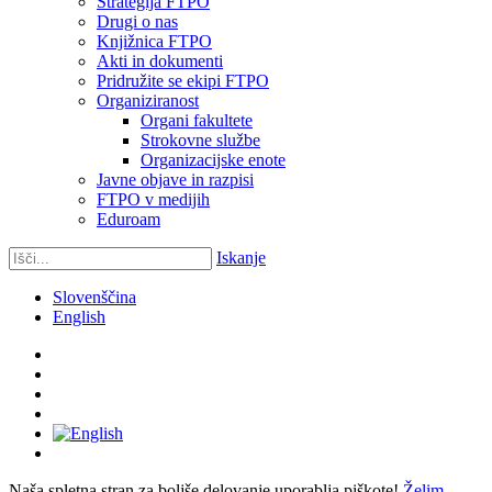
Strategija FTPO
Drugi o nas
Knjižnica FTPO
Akti in dokumenti
Pridružite se ekipi FTPO
Organiziranost
Organi fakultete
Strokovne službe
Organizacijske enote
Javne objave in razpisi
FTPO v medijih
Eduroam
Iskanje
Slovenščina
English
Naša spletna stran za boljše delovanje uporablja piškote!
Želim