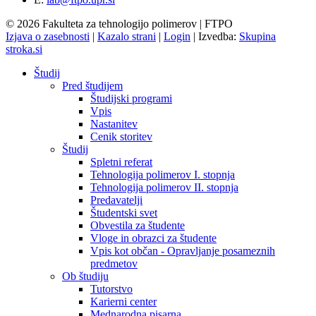
© 2026 Fakulteta za tehnologijo polimerov | FTPO
Izjava o zasebnosti
|
Kazalo strani
|
Login
|
Izvedba:
Skupina
stroka.si
Študij
Pred študijem
Študijski programi
Vpis
Nastanitev
Cenik storitev
Študij
Spletni referat
Tehnologija polimerov I. stopnja
Tehnologija polimerov II. stopnja
Predavatelji
Študentski svet
Obvestila za študente
Vloge in obrazci za študente
Vpis kot občan - Opravljanje posameznih
predmetov
Ob študiju
Tutorstvo
Karierni center
Mednarodna pisarna