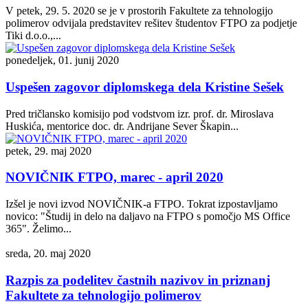
V petek, 29. 5. 2020 se je v prostorih Fakultete za tehnologijo
polimerov odvijala predstavitev rešitev študentov FTPO za podjetje
Tiki d.o.o.,...
ponedeljek, 01. junij 2020
Uspešen zagovor diplomskega dela Kristine Sešek
Pred tričlansko komisijo pod vodstvom izr. prof. dr. Miroslava
Huskića, mentorice doc. dr. Andrijane Sever Škapin...
petek, 29. maj 2020
NOVIČNIK FTPO, marec - april 2020
Izšel je novi izvod NOVIČNIK-a FTPO. Tokrat izpostavljamo
novico: "Študij in delo na daljavo na FTPO s pomočjo MS Office
365". Želimo...
sreda, 20. maj 2020
Razpis za podelitev častnih nazivov in priznanj
Fakultete za tehnologijo polimerov