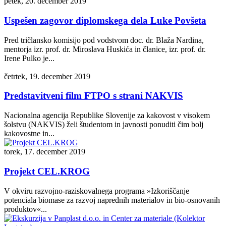
petek, 20. december 2019
Uspešen zagovor diplomskega dela Luke Povšeta
Pred tričlansko komisijo pod vodstvom doc. dr. Blaža Nardina,
mentorja izr. prof. dr. Miroslava Huskića in članice, izr. prof. dr.
Irene Pulko je...
četrtek, 19. december 2019
Predstavitveni film FTPO s strani NAKVIS
Nacionalna agencija Republike Slovenije za kakovost v visokem
šolstvu (NAKVIS) želi študentom in javnosti ponuditi čim bolj
kakovostne in...
torek, 17. december 2019
Projekt CEL.KROG
V okviru razvojno-raziskovalnega programa »Izkoriščanje
potenciala biomase za razvoj naprednih materialov in bio-osnovanih
produktov«...