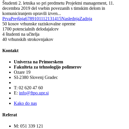
Študenti 2. letnika so pri predmetu Projektni management, 11.
decembra 2019 del vsebin povezanih s timskim delom in
komuniciranjem opravili izven...
Prva
Prejšnja
6
7
8
9
10
11
12
13
14
15
Naslednja
Zadnja
50
kosov vrhunske raziskovalne opreme
1700
potencialnih delodajalcev
4
študenti na učitelja
40
vrhunskih strokovnjakov
Kontakt
Univerza na Primorskem
Fakulteta za tehnologijo polimerov
Ozare 19
SI-2380 Slovenj Gradec
T: 02 620 47 60
E:
info@ftpo.upr.si
Kako do nas
Referat
M: 051 339 121