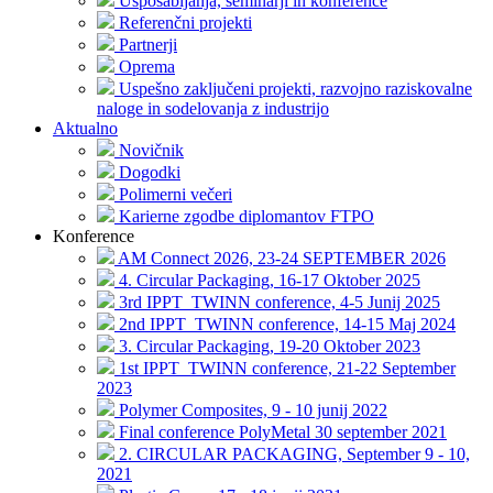
Usposabljanja, seminarji in konference
Referenčni projekti
Partnerji
Oprema
Uspešno zaključeni projekti, razvojno raziskovalne
naloge in sodelovanja z industrijo
Aktualno
Novičnik
Dogodki
Polimerni večeri
Karierne zgodbe diplomantov FTPO
Konference
AM Connect 2026, 23-24 SEPTEMBER 2026
4. Circular Packaging, 16-17 Oktober 2025
3rd IPPT_TWINN conference, 4-5 Junij 2025
2nd IPPT_TWINN conference, 14-15 Maj 2024
3. Circular Packaging, 19-20 Oktober 2023
1st IPPT_TWINN conference, 21-22 September
2023
Polymer Composites, 9 - 10 junij 2022
Final conference PolyMetal 30 september 2021
2. CIRCULAR PACKAGING, September 9 - 10,
2021