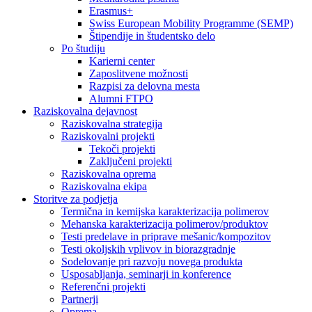
Erasmus+
Swiss European Mobility Programme (SEMP)
Štipendije in študentsko delo
Po študiju
Karierni center
Zaposlitvene možnosti
Razpisi za delovna mesta
Alumni FTPO
Raziskovalna dejavnost
Raziskovalna strategija
Raziskovalni projekti
Tekoči projekti
Zaključeni projekti
Raziskovalna oprema
Raziskovalna ekipa
Storitve za podjetja
Termična in kemijska karakterizacija polimerov
Mehanska karakterizacija polimerov/produktov
Testi predelave in priprave mešanic/kompozitov
Testi okoljskih vplivov in biorazgradnje
Sodelovanje pri razvoju novega produkta
Usposabljanja, seminarji in konference
Referenčni projekti
Partnerji
Oprema