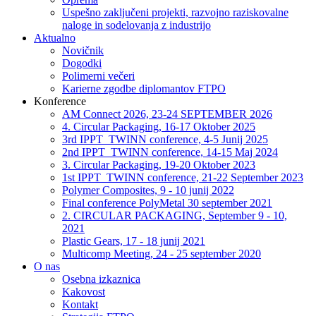
Uspešno zaključeni projekti, razvojno raziskovalne
naloge in sodelovanja z industrijo
Aktualno
Novičnik
Dogodki
Polimerni večeri
Karierne zgodbe diplomantov FTPO
Konference
AM Connect 2026, 23-24 SEPTEMBER 2026
4. Circular Packaging, 16-17 Oktober 2025
3rd IPPT_TWINN conference, 4-5 Junij 2025
2nd IPPT_TWINN conference, 14-15 Maj 2024
3. Circular Packaging, 19-20 Oktober 2023
1st IPPT_TWINN conference, 21-22 September 2023
Polymer Composites, 9 - 10 junij 2022
Final conference PolyMetal 30 september 2021
2. CIRCULAR PACKAGING, September 9 - 10,
2021
Plastic Gears, 17 - 18 junij 2021
Multicomp Meeting, 24 - 25 september 2020
O nas
Osebna izkaznica
Kakovost
Kontakt