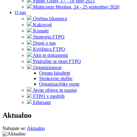
Plastic Gears, 17 - 18 junij 2021
Multicomp Meeting, 24 - 25 september 2020
O nas
Osebna izkaznica
Kakovost
Kontakt
Strategija FTPO
Drugi o nas
Knjižnica FTPO
Akti in dokumenti
Pridružite se ekipi FTPO
Organiziranost
Organi fakultete
Strokovne službe
Organizacijske enote
Javne objave in razpisi
FTPO v medijih
Eduroam
Aktualno
Nahajate se:
Aktualno