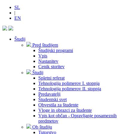
SL
|
EN
Študij
Pred študijem
Študijski programi
Vpis
Nastanitev
Cenik storitev
Študij
Spletni referat
Tehnologija polimerov I. stopnja
Tehnologija polimerov II. stopnja
Predavatelji
Študentski svet
Obvestila za študente
Vloge in obrazci za študente
Vpis kot občan - Opravljanje posameznih
predmetov
Ob študiju
Tutorstvo