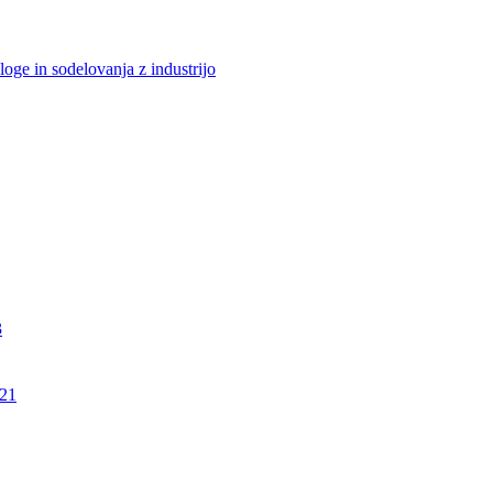
loge in sodelovanja z industrijo
3
21