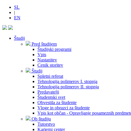
SL
|
EN
Študij
Pred študijem
Študijski programi
Vpis
Nastanitev
Cenik storitev
Študij
Spletni referat
Tehnologija polimerov I. stopnja
Tehnologija polimerov II. stopnja
Predavatelji
Študentski svet
Obvestila za študente
Vloge in obrazci za študente
Vpis kot občan - Opravljanje posameznih predmet
Ob študiju
Tutorstvo
Karierni center