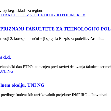
opskega sklada za regionalni...
N PRIZNANJ FAKULTETE ZA TEHNOLOGIJO PO
svoji 2. korespondenčni seji sprejela Razpis za podelitev častnih...
s d.d.
Tehnološki dan FTPO, namenjen predstavitvi delovanja fakultete ter mož
valnem okolju, UNI NG
za predloge študentskih raziskovalnih projektov INSPIRO – Inovativni...