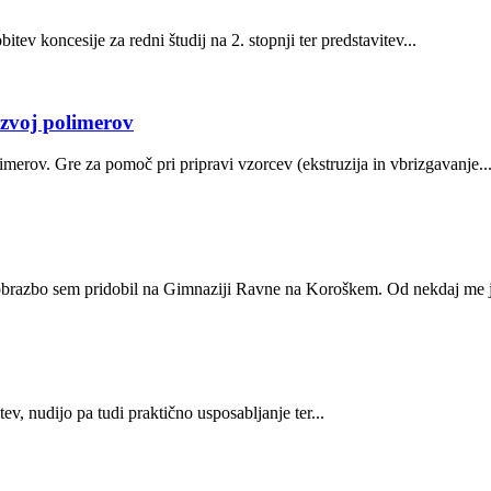
v koncesije za redni študij na 2. stopnji ter predstavitev...
azvoj polimerov
v. Gre za pomoč pri pripravi vzorcev (ekstruzija in vbrizgavanje..
zobrazbo sem pridobil na Gimnaziji Ravne na Koroškem. Od nekdaj me j
ev, nudijo pa tudi praktično usposabljanje ter...