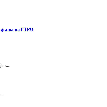
 programa na FTPO
e v...
..