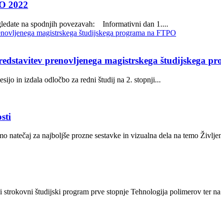
PO 2022
ogledate na spodnjih povezavah: Informativni dan 1....
er predstavitev prenovljenega magistrskega študijskega
o in izdala odločbo za redni študij na 2. stopnji...
sti
natečaj za najboljše prozne sestavke in vizualna dela na temo Življenj
strokovni študijski program prve stopnje Tehnologija polimerov ter na.