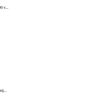
0 v...
ij...