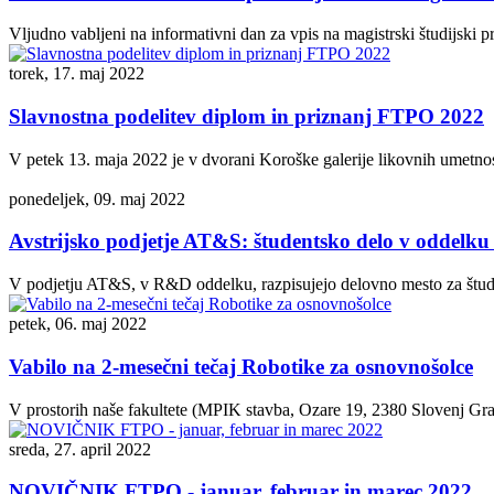
Vljudno vabljeni na informativni dan za vpis na magistrski študijski p
torek, 17. maj 2022
Slavnostna podelitev diplom in priznanj FTPO 2022
V petek 13. maja 2022 je v dvorani Koroške galerije likovnih umetnos
ponedeljek, 09. maj 2022
Avstrijsko podjetje AT&S: študentsko delo v oddelku 
V podjetju AT&S, v R&D oddelku, razpisujejo delovno mesto za študen
petek, 06. maj 2022
Vabilo na 2-mesečni tečaj Robotike za osnovnošolce
V prostorih naše fakultete (MPIK stavba, Ozare 19, 2380 Slovenj Grad
sreda, 27. april 2022
NOVIČNIK FTPO - januar, februar in marec 2022