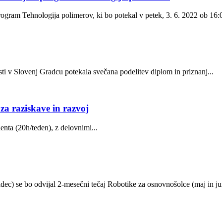
rogram Tehnologija polimerov, ki bo potekal v petek, 3. 6. 2022 ob 16:0
ti v Slovenj Gradcu potekala svečana podelitev diplom in priznanj...
za raziskave in razvoj
ta (20h/teden), z delovnimi...
ec) se bo odvijal 2-mesečni tečaj Robotike za osnovnošolce (maj in jun