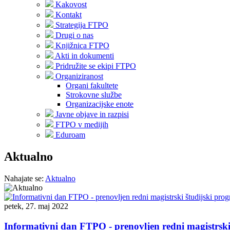
Kakovost
Kontakt
Strategija FTPO
Drugi o nas
Knjižnica FTPO
Akti in dokumenti
Pridružite se ekipi FTPO
Organiziranost
Organi fakultete
Strokovne službe
Organizacijske enote
Javne objave in razpisi
FTPO v medijih
Eduroam
Aktualno
Nahajate se:
Aktualno
petek, 27. maj 2022
Informativni dan FTPO - prenovljen redni magistrski