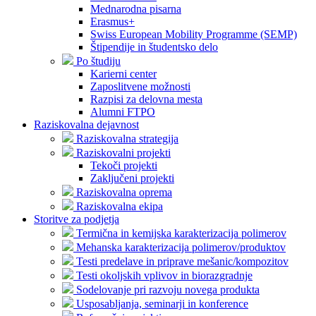
Mednarodna pisarna
Erasmus+
Swiss European Mobility Programme (SEMP)
Štipendije in študentsko delo
Po študiju
Karierni center
Zaposlitvene možnosti
Razpisi za delovna mesta
Alumni FTPO
Raziskovalna dejavnost
Raziskovalna strategija
Raziskovalni projekti
Tekoči projekti
Zaključeni projekti
Raziskovalna oprema
Raziskovalna ekipa
Storitve za podjetja
Termična in kemijska karakterizacija polimerov
Mehanska karakterizacija polimerov/produktov
Testi predelave in priprave mešanic/kompozitov
Testi okoljskih vplivov in biorazgradnje
Sodelovanje pri razvoju novega produkta
Usposabljanja, seminarji in konference