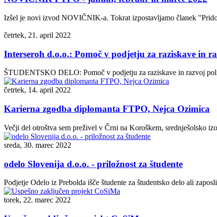
Izšel je novi izvod NOVIČNIK-a. Tokrat izpostavljamo članek "Pridobite
četrtek, 21. april 2022
Interseroh d.o.o.: Pomoč v podjetju za raziskave in r
ŠTUDENTSKO DELO: Pomoč v podjetju za raziskave in razvoj polimero
četrtek, 14. april 2022
Karierna zgodba diplomanta FTPO, Nejca Ozimica
Večji del otroštva sem preživel v Črni na Koroškem, srednješolsko i
sreda, 30. marec 2022
odelo Slovenija d.o.o. - priložnost za študente
Podjetje Odelo iz Prebolda išče študente za študentsko delo ali zaposlit
torek, 22. marec 2022