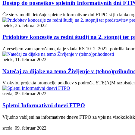
Dostop do posnetkov spletnih Informativnih dni FT
Če ste zamudili letošnje spletne informativne dni FTPO si jih lahko 
petek, 25. februar 2022
Pridobitev koncesije za redni študij na 2. stopnji t
Z veseljem vam sporočamo, da je vlada RS 10. 2. 2022 potrdila koncesij
petek, 11. februar 2022
Natečaj za dijake na temo Življenje v (tehno)prihodno
V okviru projekta promocije poklicev s področja STE(A)M razpisujemo 
sreda, 09. februar 2022
Spletni Informativni dnevi FTPO
Vljudno vabljeni na informativne dneve FTPO za vpis na visokošolski 
sreda, 09. februar 2022