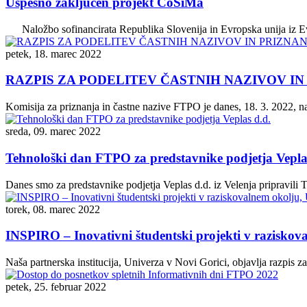
Uspešno zaključen projekt CoSiMa
Naložbo sofinancirata Republika Slovenija in Evropska unija iz Evr
petek, 18. marec 2022
RAZPIS ZA PODELITEV ČASTNIH NAZIVOV I
Komisija za priznanja in častne nazive FTPO je danes, 18. 3. 2022, na 
sreda, 09. marec 2022
Tehnološki dan FTPO za predstavnike podjetja Vepla
Danes smo za predstavnike podjetja Veplas d.d. iz Velenja pripravili 
torek, 08. marec 2022
INSPIRO – Inovativni študentski projekti v razisko
Naša partnerska institucija, Univerza v Novi Gorici, objavlja razpis 
petek, 25. februar 2022