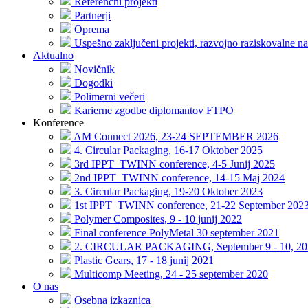
Referenčni projekti
Partnerji
Oprema
Uspešno zaključeni projekti, razvojno raziskovalne na
Aktualno
Novičnik
Dogodki
Polimerni večeri
Karierne zgodbe diplomantov FTPO
Konference
AM Connect 2026, 23-24 SEPTEMBER 2026
4. Circular Packaging, 16-17 Oktober 2025
3rd IPPT_TWINN conference, 4-5 Junij 2025
2nd IPPT_TWINN conference, 14-15 Maj 2024
3. Circular Packaging, 19-20 Oktober 2023
1st IPPT_TWINN conference, 21-22 September 202
Polymer Composites, 9 - 10 junij 2022
Final conference PolyMetal 30 september 2021
2. CIRCULAR PACKAGING, September 9 - 10, 20
Plastic Gears, 17 - 18 junij 2021
Multicomp Meeting, 24 - 25 september 2020
O nas
Osebna izkaznica