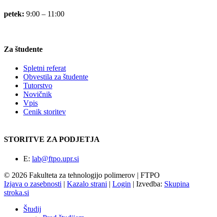
petek:
9:00 – 11:00
Za študente
Spletni referat
Obvestila za študente
Tutorstvo
Novičnik
Vpis
Cenik storitev
STORITVE ZA PODJETJA
E:
lab@ftpo.upr.si
© 2026 Fakulteta za tehnologijo polimerov | FTPO
Izjava o zasebnosti
|
Kazalo strani
|
Login
|
Izvedba:
Skupina
stroka.si
Študij