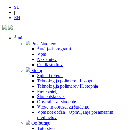
SL
|
EN
Študij
Pred študijem
Študijski programi
Vpis
Nastanitev
Cenik storitev
Študij
Spletni referat
Tehnologija polimerov I. stopnja
Tehnologija polimerov II. stopnja
Predavatelji
Študentski svet
Obvestila za študente
Vloge in obrazci za študente
Vpis kot občan - Opravljanje posameznih
predmetov
Ob študiju
Tutorstvo