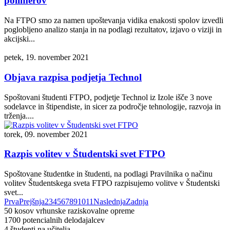
polimerov
Na FTPO smo za namen upoštevanja vidika enakosti spolov izvedli
poglobljeno analizo stanja in na podlagi rezultatov, izjavo o viziji in
akcijski...
petek, 19. november 2021
Objava razpisa podjetja Technol
Spoštovani študenti FTPO, podjetje Technol iz Izole išče 3 nove
sodelavce in štipendiste, in sicer za področje tehnologije, razvoja in
trženja....
torek, 09. november 2021
Razpis volitev v Študentski svet FTPO
Spoštovane študentke in študenti, na podlagi Pravilnika o načinu
volitev Študentskega sveta FTPO razpisujemo volitve v Študentski
svet...
Prva
Prejšnja
2
3
4
5
6
7
8
9
10
11
Naslednja
Zadnja
50
kosov vrhunske raziskovalne opreme
1700
potencialnih delodajalcev
4
študenti na učitelja