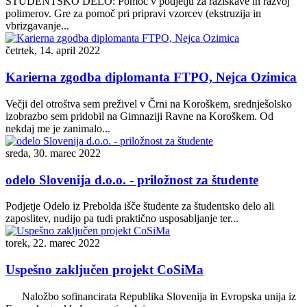
ŠTUDENTSKO DELO: Pomoč v podjetju za raziskave in razvoj
polimerov. Gre za pomoč pri pripravi vzorcev (ekstruzija in
vbrizgavanje...
četrtek, 14. april 2022
Karierna zgodba diplomanta FTPO, Nejca Ozimica
Večji del otroštva sem preživel v Črni na Koroškem, srednješolsko
izobrazbo sem pridobil na Gimnaziji Ravne na Koroškem. Od
nekdaj me je zanimalo...
sreda, 30. marec 2022
odelo Slovenija d.o.o. - priložnost za študente
Podjetje Odelo iz Prebolda išče študente za študentsko delo ali
zaposlitev, nudijo pa tudi praktično usposabljanje ter...
torek, 22. marec 2022
Uspešno zaključen projekt CoSiMa
Naložbo sofinancirata Republika Slovenija in Evropska unija iz