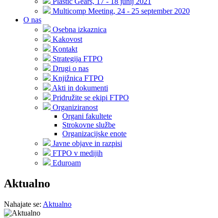
Plastic Gears, 17 - 18 junij 2021
Multicomp Meeting, 24 - 25 september 2020
O nas
Osebna izkaznica
Kakovost
Kontakt
Strategija FTPO
Drugi o nas
Knjižnica FTPO
Akti in dokumenti
Pridružite se ekipi FTPO
Organiziranost
Organi fakultete
Strokovne službe
Organizacijske enote
Javne objave in razpisi
FTPO v medijih
Eduroam
Aktualno
Nahajate se:
Aktualno