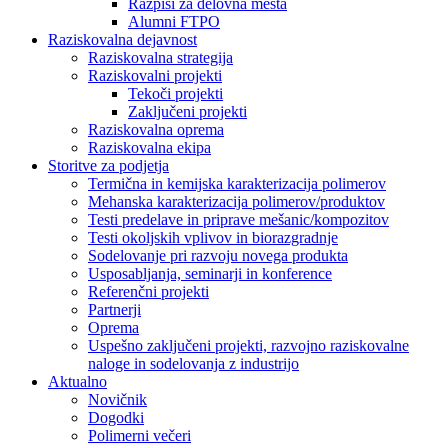
Razpisi za delovna mesta
Alumni FTPO
Raziskovalna dejavnost
Raziskovalna strategija
Raziskovalni projekti
Tekoči projekti
Zaključeni projekti
Raziskovalna oprema
Raziskovalna ekipa
Storitve za podjetja
Termična in kemijska karakterizacija polimerov
Mehanska karakterizacija polimerov/produktov
Testi predelave in priprave mešanic/kompozitov
Testi okoljskih vplivov in biorazgradnje
Sodelovanje pri razvoju novega produkta
Usposabljanja, seminarji in konference
Referenčni projekti
Partnerji
Oprema
Uspešno zaključeni projekti, razvojno raziskovalne
naloge in sodelovanja z industrijo
Aktualno
Novičnik
Dogodki
Polimerni večeri