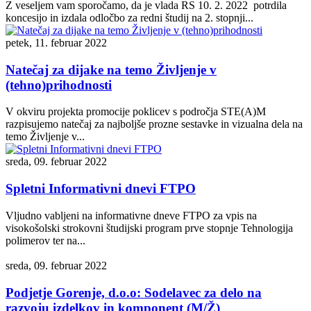
Z veseljem vam sporočamo, da je vlada RS 10. 2. 2022 potrdila
koncesijo in izdala odločbo za redni študij na 2. stopnji...
petek, 11. februar 2022
Natečaj za dijake na temo Življenje v
(tehno)prihodnosti
V okviru projekta promocije poklicev s področja STE(A)M
razpisujemo natečaj za najboljše prozne sestavke in vizualna dela na
temo Življenje v...
sreda, 09. februar 2022
Spletni Informativni dnevi FTPO
Vljudno vabljeni na informativne dneve FTPO za vpis na
visokošolski strokovni študijski program prve stopnje Tehnologija
polimerov ter na...
sreda, 09. februar 2022
Podjetje Gorenje, d.o.o: Sodelavec za delo na
razvoju izdelkov in komponent (M/Ž)