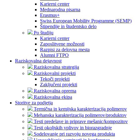
Karierni center
Mednarodna pisarna
Erasmus+
Swiss European Mobility Programme (SEMP)
Štipendije in študentsko delo
Po študiju
Karierni center
Zaposlitvene možnosti
Razpisi za delovna mesta
Alumni FTPO
Raziskovalna dejavnost
Raziskovalna strategija
Raziskovalni projekti
Tekoči projekti
Zaključeni projekti
Raziskovalna oprema
Raziskovalna ekipa
Storitve za podjetja
Termična in kemijska karakterizacija polimerov
Mehanska karakterizacija polimerov/produktov
Testi predelave in priprave mešanic/kompozitov
Testi okoljskih vplivov in biorazgradnje
Sodelovanje pri razvoju novega produkta