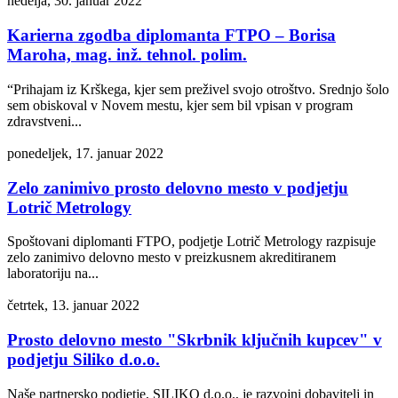
nedelja, 30. januar 2022
Karierna zgodba diplomanta FTPO – Borisa
Maroha, mag. inž. tehnol. polim.
“Prihajam iz Krškega, kjer sem preživel svojo otroštvo. Srednjo šolo
sem obiskoval v Novem mestu, kjer sem bil vpisan v program
zdravstveni...
ponedeljek, 17. januar 2022
Zelo zanimivo prosto delovno mesto v podjetju
Lotrič Metrology
Spoštovani diplomanti FTPO, podjetje Lotrič Metrology razpisuje
zelo zanimivo delovno mesto v preizkusnem akreditiranem
laboratoriju na...
četrtek, 13. januar 2022
Prosto delovno mesto "Skrbnik ključnih kupcev" v
podjetju Siliko d.o.o.
Naše partnersko podjetje, SILIKO d.o.o., je razvojni dobavitelj in