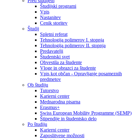
Pred študijem
Študijski programi
Vpis
Nastanitev
Cenik storitev
Študij
Spletni referat
Tehnologija polimerov I. stopnja
Tehnologija polimerov II. stopnja
Predavatelji
Študentski svet
Obvestila za študente
Vloge in obrazci za študente
Vpis kot občan - Opravljanje posameznih
predmetov
Ob študiju
Tutorstvo
Karierni center
Mednarodna pisarna
Erasmus+
Swiss European Mobility Programme (SEMP)
Štipendije in študentsko delo
Po študiju
Karierni center
Zaposlitvene možnosti