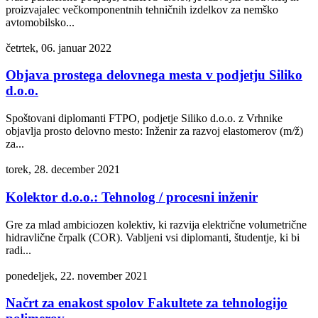
proizvajalec večkomponentnih tehničnih izdelkov za nemško
avtomobilsko...
četrtek, 06. januar 2022
Objava prostega delovnega mesta v podjetju Siliko
d.o.o.
Spoštovani diplomanti FTPO, podjetje Siliko d.o.o. z Vrhnike
objavlja prosto delovno mesto: Inženir za razvoj elastomerov (m/ž)
za...
torek, 28. december 2021
Kolektor d.o.o.: Tehnolog / procesni inženir
Gre za mlad ambiciozen kolektiv, ki razvija električne volumetrične
hidravlične črpalk (COR). Vabljeni vsi diplomanti, študentje, ki bi
radi...
ponedeljek, 22. november 2021
Načrt za enakost spolov Fakultete za tehnologijo