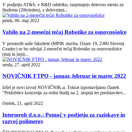
V podjetju AT&S, v R&D oddelku, razpisujejo delovno mesto za
študenta (20h/teden), z delovnimi...
petek, 06. maj 2022
Vabilo na 2-mesečni tečaj Robotike za osnovnošolce
V prostorih naše fakultete (MPIK stavba, Ozare 19, 2380 Slovenj
Gradec) se bo odvijal 2-mesečni tečaj Robotike za osnovnošolce
(maj in junij...
sreda, 27. april 2022
NOVIČNIK FTPO - januar, februar in marec 2022
Izšel je novi izvod NOVIČNIK-a. Tokrat izpostavljamo članek
"Pridobitev koncesije za redni študij na 2. stopnji ter predstavitev...
četrtek, 21. april 2022
Interseroh d.o.o.: Pomoč v podjetju za raziskave in
razvoj polimerov