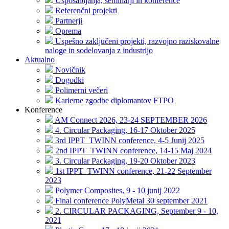
Usposabljanja, seminarji in konference
Referenčni projekti
Partnerji
Oprema
Uspešno zaključeni projekti, razvojno raziskovalne
naloge in sodelovanja z industrijo
Aktualno
Novičnik
Dogodki
Polimerni večeri
Karierne zgodbe diplomantov FTPO
Konference
AM Connect 2026, 23-24 SEPTEMBER 2026
4. Circular Packaging, 16-17 Oktober 2025
3rd IPPT_TWINN conference, 4-5 Junij 2025
2nd IPPT_TWINN conference, 14-15 Maj 2024
3. Circular Packaging, 19-20 Oktober 2023
1st IPPT_TWINN conference, 21-22 September
2023
Polymer Composites, 9 - 10 junij 2022
Final conference PolyMetal 30 september 2021
2. CIRCULAR PACKAGING, September 9 - 10,
2021