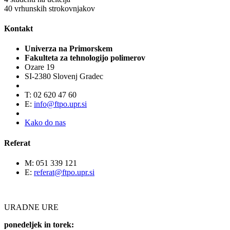
40
vrhunskih strokovnjakov
Kontakt
Univerza na Primorskem
Fakulteta za tehnologijo polimerov
Ozare 19
SI-2380 Slovenj Gradec
T: 02 620 47 60
E:
info@ftpo.upr.si
Kako do nas
Referat
M: 051 339 121
E:
referat@ftpo.upr.si
URADNE URE
ponedeljek in torek: