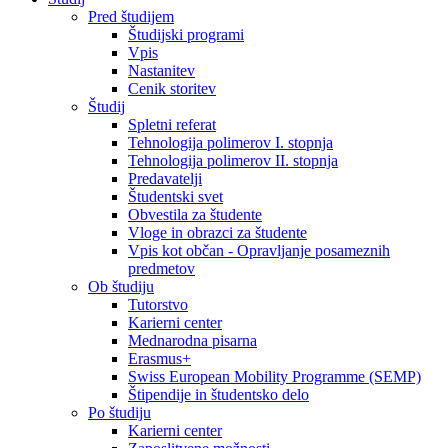
Pred študijem
Študijski programi
Vpis
Nastanitev
Cenik storitev
Študij
Spletni referat
Tehnologija polimerov I. stopnja
Tehnologija polimerov II. stopnja
Predavatelji
Študentski svet
Obvestila za študente
Vloge in obrazci za študente
Vpis kot občan - Opravljanje posameznih
predmetov
Ob študiju
Tutorstvo
Karierni center
Mednarodna pisarna
Erasmus+
Swiss European Mobility Programme (SEMP)
Štipendije in študentsko delo
Po študiju
Karierni center