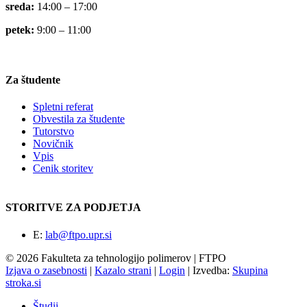
sreda:
14:00 – 17:00
petek:
9:00 – 11:00
Za študente
Spletni referat
Obvestila za študente
Tutorstvo
Novičnik
Vpis
Cenik storitev
STORITVE ZA PODJETJA
E:
lab@ftpo.upr.si
© 2026 Fakulteta za tehnologijo polimerov | FTPO
Izjava o zasebnosti
|
Kazalo strani
|
Login
|
Izvedba:
Skupina
stroka.si
Študij