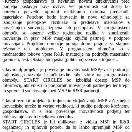
»Krožno gospodarstvo (s številnimi novimi direktivami) pred
podjetja postavlja nove izzive. Več pozornosti kot doslej bo
potrebno posvetiti uporabi recikliranih oziroma predelanih
materialov. Potrebne bodo inovacije in nove tehnologije za
izboljšanje postopkov reciklaže in predelave materialov s
povečanjem snovnega izplena teh postopkov. V programskem
območju so opazne velike regionalne razlike v zmožnostih
inoviranja in prav MSP manjkajo ključni partnerji v podporo
inovacijam. Projektno območje ponuja dobre pogoje za skupno
reševanje teh problemov. V programskem območju so v
mednarodno tokove vpete R&R institucije na področju materialov
(polimeri, les). Obstaja tudi jasna (politična) zaveza k trajnosti.
Glavni cilj projekta je povečanje inovativnosti MSPjev na področju
trajnostnega razvoja in učinkovite rabe virov na programskem
območju. START CIRCLES bo izboljšal dostop MSP do
informacij, aktivnosti in podpornih inovacijskih partnerjev ter krepil
in spremljal sodelovanje med MSP in R&R partnerji.
Glavni rezultat projekta je trajnostno vključevanje MSP v čezmejne
inovacijske mreže in verige vrednosti, ki nudijo podporo krožnemu
gospodarstva, in s tem povečanje inovativnosti podjetij ter
oblikovanje novih izdelkov/materialov.
START CIRCLES je bil oblikovan z vidika MSP in R&R
organizacij in njihovih potreb, da bi lahko spremljali MSP od