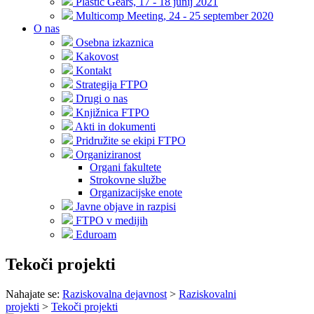
Plastic Gears, 17 - 18 junij 2021
Multicomp Meeting, 24 - 25 september 2020
O nas
Osebna izkaznica
Kakovost
Kontakt
Strategija FTPO
Drugi o nas
Knjižnica FTPO
Akti in dokumenti
Pridružite se ekipi FTPO
Organiziranost
Organi fakultete
Strokovne službe
Organizacijske enote
Javne objave in razpisi
FTPO v medijih
Eduroam
Tekoči projekti
Nahajate se:
Raziskovalna dejavnost
>
Raziskovalni
projekti
>
Tekoči projekti