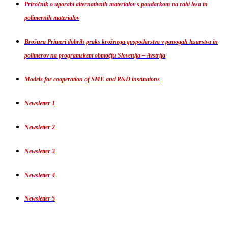
Priročnik o uporabi alternativnih materialov s poudarkom na rabi lesa in
polimernih materialov
Brošura Primeri dobrih praks krožnega gospodarstva v panogah lesarstva in
polimerov na programskem območju Slovenija – Avstrija
Models for cooperation of SME and R&D institutions
Newsletter 1
Newsletter 2
Newsletter 3
Newsletter 4
Newsletter 5