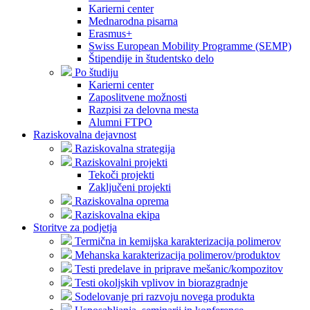
Karierni center
Mednarodna pisarna
Erasmus+
Swiss European Mobility Programme (SEMP)
Štipendije in študentsko delo
Po študiju
Karierni center
Zaposlitvene možnosti
Razpisi za delovna mesta
Alumni FTPO
Raziskovalna dejavnost
Raziskovalna strategija
Raziskovalni projekti
Tekoči projekti
Zaključeni projekti
Raziskovalna oprema
Raziskovalna ekipa
Storitve za podjetja
Termična in kemijska karakterizacija polimerov
Mehanska karakterizacija polimerov/produktov
Testi predelave in priprave mešanic/kompozitov
Testi okoljskih vplivov in biorazgradnje
Sodelovanje pri razvoju novega produkta