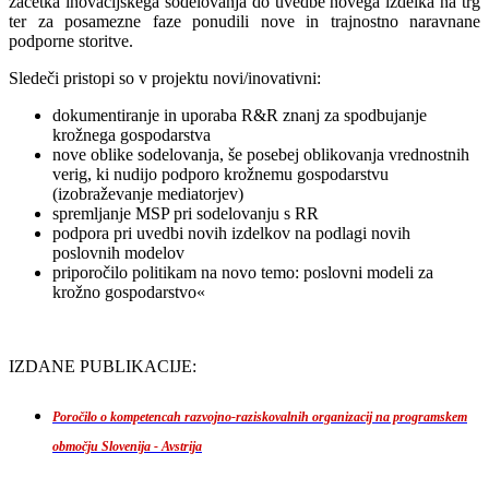
začetka inovacijskega sodelovanja do uvedbe novega izdelka na trg
ter za posamezne faze ponudili nove in trajnostno naravnane
podporne storitve.
Sledeči pristopi so v projektu novi/inovativni:
dokumentiranje in uporaba R&R znanj za spodbujanje
krožnega gospodarstva
nove oblike sodelovanja, še posebej oblikovanja vrednostnih
verig, ki nudijo podporo krožnemu gospodarstvu
(izobraževanje mediatorjev)
spremljanje MSP pri sodelovanju s RR
podpora pri uvedbi novih izdelkov na podlagi novih
poslovnih modelov
priporočilo politikam na novo temo: poslovni modeli za
krožno gospodarstvo«
IZDANE PUBLIKACIJE:
Poročilo o kompetencah razvojno-raziskovalnih organizacij na programskem
območju Slovenija - Avstrija