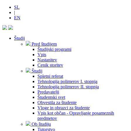
SL
|
EN
Študij
Pred študijem
Študijski programi
Vpis
Nastanitev
Cenik storitev
Študij
Spletni referat
Tehnologija polimerov I. stopnja
Tehnologija polimerov II. stopnja
Predavatelji
Študentski svet
Obvestila za študente
Vloge in obrazci za študente
Vpis kot občan - Opravljanje posameznih
predmetov
Ob študiju
Tutorstvo