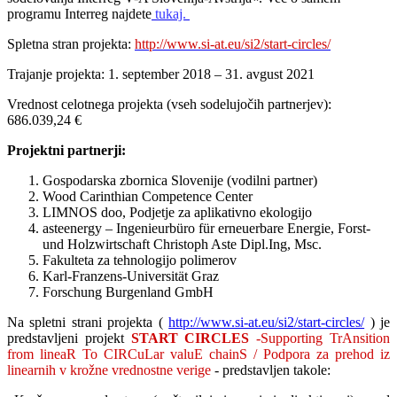
programu Interreg najdete
tukaj.
Spletna stran projekta:
http://www.si-at.eu/si2/start-circles/
Trajanje projekta: 1. september 2018 – 31. avgust 2021
Vrednost celotnega projekta (vseh sodelujočih partnerjev):
686.039,24 €
Projektni partnerji:
Gospodarska zbornica Slovenije (vodilni partner)
Wood Carinthian Competence Center
LIMNOS doo, Podjetje za aplikativno ekologijo
asteenergy – Ingenieurbüro für erneuerbare Energie, Forst-
und Holzwirtschaft Christoph Aste Dipl.Ing, Msc.
Fakulteta za tehnologijo polimerov
Karl-Franzens-Universität Graz
Forschung Burgenland GmbH
Na spletni strani projekta (
http://www.si-at.eu/si2/start-circles/
) je
predstavljeni projekt
START CIRCLES
-Supporting TrAnsition
from lineaR To CIRCuLar valuE chainS / Podpora za prehod iz
linearnih v krožne vrednostne verige
- predstavljen takole: