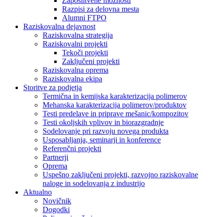
Zaposlitvene možnosti
Razpisi za delovna mesta
Alumni FTPO
Raziskovalna dejavnost
Raziskovalna strategija
Raziskovalni projekti
Tekoči projekti
Zaključeni projekti
Raziskovalna oprema
Raziskovalna ekipa
Storitve za podjetja
Termična in kemijska karakterizacija polimerov
Mehanska karakterizacija polimerov/produktov
Testi predelave in priprave mešanic/kompozitov
Testi okoljskih vplivov in biorazgradnje
Sodelovanje pri razvoju novega produkta
Usposabljanja, seminarji in konference
Referenčni projekti
Partnerji
Oprema
Uspešno zaključeni projekti, razvojno raziskovalne
naloge in sodelovanja z industrijo
Aktualno
Novičnik
Dogodki