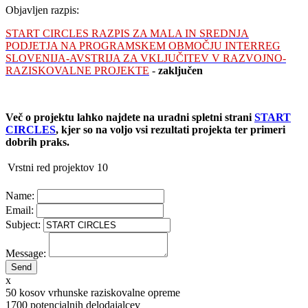
Objavljen razpis:
START CIRCLES RAZPIS ZA MALA IN SREDNJA
PODJETJA NA PROGRAMSKEM OBMOČJU INTERREG
SLOVENIJA-AVSTRIJA ZA VKLJUČITEV V RAZVOJNO-
RAZISKOVALNE PROJEKTE
-
zaključen
Več o projektu lahko najdete na uradni spletni strani
START
CIRCLES
, kjer so na voljo vsi rezultati projekta ter primeri
dobrih praks.
Vrstni red projektov
10
Name:
Email:
Subject:
Message:
x
50
kosov vrhunske raziskovalne opreme
1700
potencialnih delodajalcev