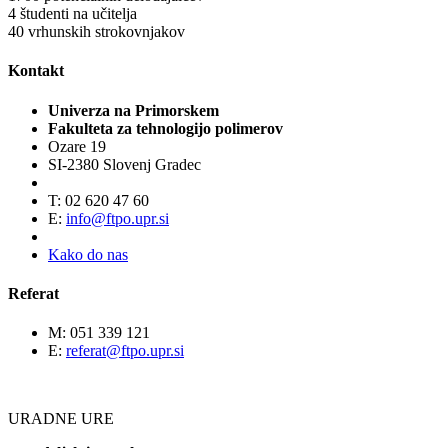
4
študenti na učitelja
40
vrhunskih strokovnjakov
Kontakt
Univerza na Primorskem
Fakulteta za tehnologijo polimerov
Ozare 19
SI-2380 Slovenj Gradec
T: 02 620 47 60
E:
info@ftpo.upr.si
Kako do nas
Referat
M: 051 339 121
E:
referat@ftpo.upr.si
URADNE URE