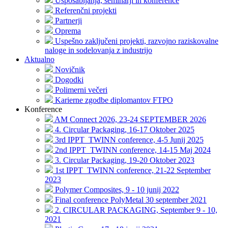
Usposabljanja, seminarji in konference
Referenčni projekti
Partnerji
Oprema
Uspešno zaključeni projekti, razvojno raziskovalne
naloge in sodelovanja z industrijo
Aktualno
Novičnik
Dogodki
Polimerni večeri
Karierne zgodbe diplomantov FTPO
Konference
AM Connect 2026, 23-24 SEPTEMBER 2026
4. Circular Packaging, 16-17 Oktober 2025
3rd IPPT_TWINN conference, 4-5 Junij 2025
2nd IPPT_TWINN conference, 14-15 Maj 2024
3. Circular Packaging, 19-20 Oktober 2023
1st IPPT_TWINN conference, 21-22 September
2023
Polymer Composites, 9 - 10 junij 2022
Final conference PolyMetal 30 september 2021
2. CIRCULAR PACKAGING, September 9 - 10,
2021