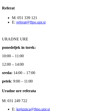
Referat
M: 051 339 121
E:
referat@ftpo.upr.si
URADNE URE
ponedeljek in torek:
10:00 – 11:00
12:00 – 14:00
sreda:
14:00 – 17:00
petek
: 9:00 – 11:00
Uradne ure referata
M: 031 249 722
E:
knjiznica@ftpo.upr.si