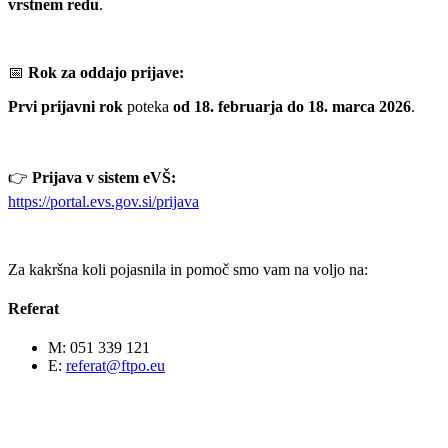
vrstnem redu
.
📅
Rok za oddajo prijave:
Prvi prijavni rok
poteka
od
18. februarja do 18. marca 2026
.
👉
Prijava v sistem eVŠ:
https://portal.evs.gov.si/prijava
Za kakršna koli pojasnila in pomoč smo vam na voljo na:
Referat
M: 051 339 121
E:
referat@ftpo.eu