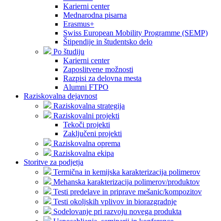
Karierni center
Mednarodna pisarna
Erasmus+
Swiss European Mobility Programme (SEMP)
Štipendije in študentsko delo
Po študiju
Karierni center
Zaposlitvene možnosti
Razpisi za delovna mesta
Alumni FTPO
Raziskovalna dejavnost
Raziskovalna strategija
Raziskovalni projekti
Tekoči projekti
Zaključeni projekti
Raziskovalna oprema
Raziskovalna ekipa
Storitve za podjetja
Termična in kemijska karakterizacija polimerov
Mehanska karakterizacija polimerov/produktov
Testi predelave in priprave mešanic/kompozitov
Testi okoljskih vplivov in biorazgradnje
Sodelovanje pri razvoju novega produkta