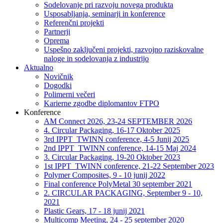
Sodelovanje pri razvoju novega produkta
Usposabljanja, seminarji in konference
Referenčni projekti
Partnerji
Oprema
Uspešno zaključeni projekti, razvojno raziskovalne
naloge in sodelovanja z industrijo
Aktualno
Novičnik
Dogodki
Polimerni večeri
Karierne zgodbe diplomantov FTPO
Konference
AM Connect 2026, 23-24 SEPTEMBER 2026
4. Circular Packaging, 16-17 Oktober 2025
3rd IPPT_TWINN conference, 4-5 Junij 2025
2nd IPPT_TWINN conference, 14-15 Maj 2024
3. Circular Packaging, 19-20 Oktober 2023
1st IPPT_TWINN conference, 21-22 September 2023
Polymer Composites, 9 - 10 junij 2022
Final conference PolyMetal 30 september 2021
2. CIRCULAR PACKAGING, September 9 - 10,
2021
Plastic Gears, 17 - 18 junij 2021
Multicomp Meeting, 24 - 25 september 2020