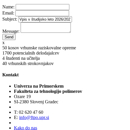
Name:
Email:
Subject:
Message:
x
50
kosov vrhunske raziskovalne opreme
1700
potencialnih delodajalcev
4
študenti na učitelja
40
vrhunskih strokovnjakov
Kontakt
Univerza na Primorskem
Fakulteta za tehnologijo polimerov
Ozare 19
SI-2380 Slovenj Gradec
T: 02 620 47 60
E:
info@ftpo.upr.si
Kako do nas