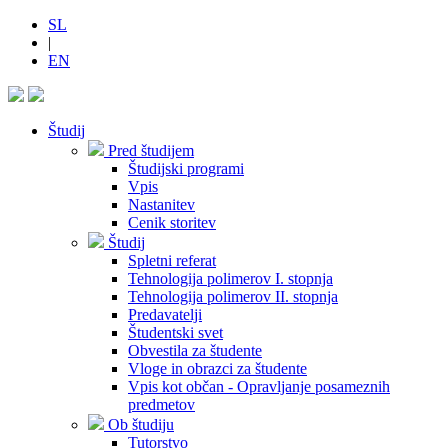
SL
|
EN
Študij
Pred študijem
Študijski programi
Vpis
Nastanitev
Cenik storitev
Študij
Spletni referat
Tehnologija polimerov I. stopnja
Tehnologija polimerov II. stopnja
Predavatelji
Študentski svet
Obvestila za študente
Vloge in obrazci za študente
Vpis kot občan - Opravljanje posameznih
predmetov
Ob študiju
Tutorstvo