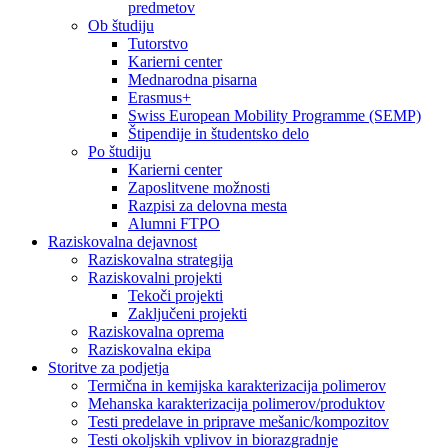
predmetov
Ob študiju
Tutorstvo
Karierni center
Mednarodna pisarna
Erasmus+
Swiss European Mobility Programme (SEMP)
Štipendije in študentsko delo
Po študiju
Karierni center
Zaposlitvene možnosti
Razpisi za delovna mesta
Alumni FTPO
Raziskovalna dejavnost
Raziskovalna strategija
Raziskovalni projekti
Tekoči projekti
Zaključeni projekti
Raziskovalna oprema
Raziskovalna ekipa
Storitve za podjetja
Termična in kemijska karakterizacija polimerov
Mehanska karakterizacija polimerov/produktov
Testi predelave in priprave mešanic/kompozitov
Testi okoljskih vplivov in biorazgradnje