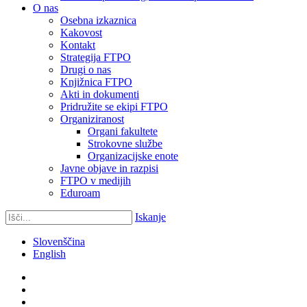
O nas
Osebna izkaznica
Kakovost
Kontakt
Strategija FTPO
Drugi o nas
Knjižnica FTPO
Akti in dokumenti
Pridružite se ekipi FTPO
Organiziranost
Organi fakultete
Strokovne službe
Organizacijske enote
Javne objave in razpisi
FTPO v medijih
Eduroam
Iskanje
Slovenščina
English