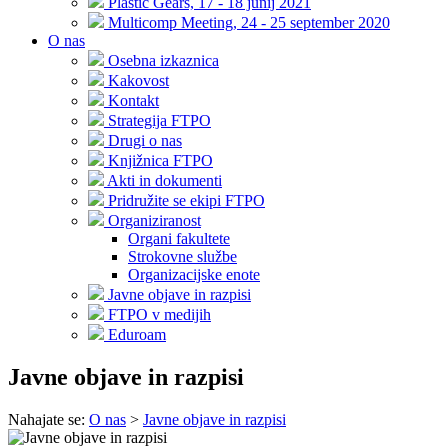
Plastic Gears, 17 - 18 junij 2021
Multicomp Meeting, 24 - 25 september 2020
O nas
Osebna izkaznica
Kakovost
Kontakt
Strategija FTPO
Drugi o nas
Knjižnica FTPO
Akti in dokumenti
Pridružite se ekipi FTPO
Organiziranost
Organi fakultete
Strokovne službe
Organizacijske enote
Javne objave in razpisi
FTPO v medijih
Eduroam
Javne objave in razpisi
Nahajate se:
O nas
>
Javne objave in razpisi