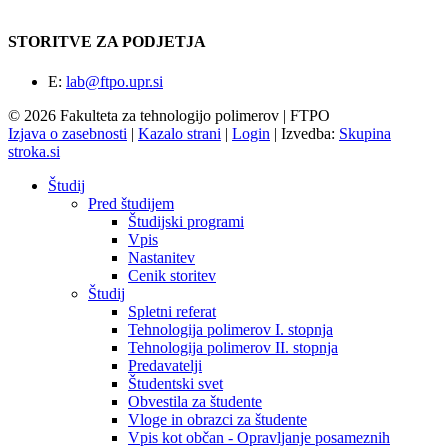
STORITVE ZA PODJETJA
E:
lab@ftpo.upr.si
© 2026 Fakulteta za tehnologijo polimerov | FTPO
Izjava o zasebnosti
|
Kazalo strani
|
Login
|
Izvedba:
Skupina
stroka.si
Študij
Pred študijem
Študijski programi
Vpis
Nastanitev
Cenik storitev
Študij
Spletni referat
Tehnologija polimerov I. stopnja
Tehnologija polimerov II. stopnja
Predavatelji
Študentski svet
Obvestila za študente
Vloge in obrazci za študente
Vpis kot občan - Opravljanje posameznih