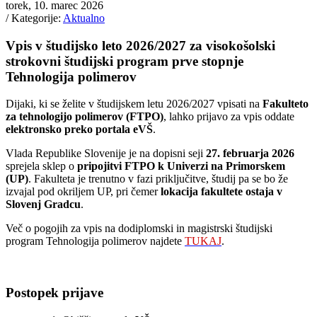
torek, 10. marec 2026
/ Kategorije:
Aktualno
Vpis v študijsko leto 2026/2027 za visokošolski
strokovni študijski program prve stopnje
Tehnologija polimerov
Dijaki, ki se želite v študijskem letu 2026/2027 vpisati na
Fakulteto
za tehnologijo polimerov (FTPO)
, lahko prijavo za vpis oddate
elektronsko preko portala eVŠ
.
Vlada Republike Slovenije je na dopisni seji
27. februarja 2026
sprejela sklep o
pripojitvi FTPO k Univerzi na Primorskem
(UP)
. Fakulteta je trenutno v fazi priključitve, študij pa se bo že
izvajal pod okriljem UP, pri čemer
lokacija fakultete ostaja v
Slovenj Gradcu
.
Več o pogojih za vpis na dodiplomski in magistrski študijski
program Tehnologija polimerov najdete
TUKAJ
.
Postopek prijave