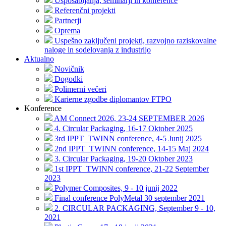
Usposabljanja, seminarji in konference
Referenčni projekti
Partnerji
Oprema
Uspešno zaključeni projekti, razvojno raziskovalne
naloge in sodelovanja z industrijo
Aktualno
Novičnik
Dogodki
Polimerni večeri
Karierne zgodbe diplomantov FTPO
Konference
AM Connect 2026, 23-24 SEPTEMBER 2026
4. Circular Packaging, 16-17 Oktober 2025
3rd IPPT_TWINN conference, 4-5 Junij 2025
2nd IPPT_TWINN conference, 14-15 Maj 2024
3. Circular Packaging, 19-20 Oktober 2023
1st IPPT_TWINN conference, 21-22 September
2023
Polymer Composites, 9 - 10 junij 2022
Final conference PolyMetal 30 september 2021
2. CIRCULAR PACKAGING, September 9 - 10,
2021