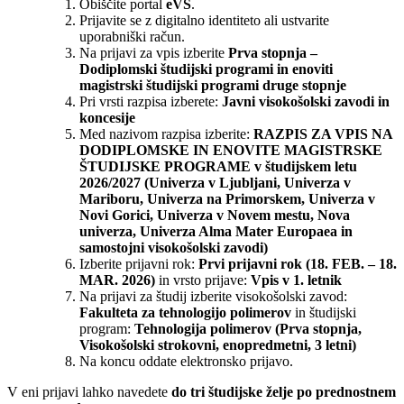
Obiščite portal
eVŠ
.
Prijavite se z digitalno identiteto ali ustvarite
uporabniški račun.
Na prijavi za vpis izberite
Prva stopnja –
Dodiplomski študijski programi in enoviti
magistrski študijski programi druge stopnje
Pri vrsti razpisa izberete:
Javni visokošolski zavodi in
koncesije
Med nazivom razpisa izberite:
RAZPIS ZA VPIS NA
DODIPLOMSKE IN ENOVITE MAGISTRSKE
ŠTUDIJSKE PROGRAME v študijskem letu
2026/2027 (Univerza v Ljubljani, Univerza v
Mariboru, Univerza na Primorskem, Univerza v
Novi Gorici, Univerza v Novem mestu, Nova
univerza, Univerza Alma Mater Europaea in
samostojni visokošolski zavodi)
Izberite prijavni rok:
Prvi prijavni rok (18. FEB. – 18.
MAR. 2026)
in vrsto prijave:
Vpis v 1. letnik
Na prijavi za študij izberite visokošolski zavod:
Fakulteta za tehnologijo polimerov
in študijski
program:
Tehnologija polimerov (Prva stopnja,
Visokošolski strokovni, enopredmetni, 3 letni)
Na koncu oddate elektronsko prijavo.
V eni prijavi lahko navedete
do tri študijske želje po prednostnem