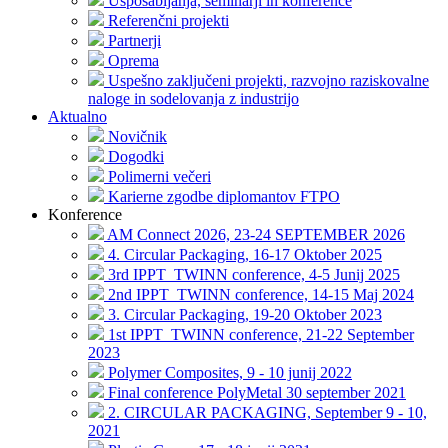
Usposabljanja, seminarji in konference
Referenčni projekti
Partnerji
Oprema
Uspešno zaključeni projekti, razvojno raziskovalne
naloge in sodelovanja z industrijo
Aktualno
Novičnik
Dogodki
Polimerni večeri
Karierne zgodbe diplomantov FTPO
Konference
AM Connect 2026, 23-24 SEPTEMBER 2026
4. Circular Packaging, 16-17 Oktober 2025
3rd IPPT_TWINN conference, 4-5 Junij 2025
2nd IPPT_TWINN conference, 14-15 Maj 2024
3. Circular Packaging, 19-20 Oktober 2023
1st IPPT_TWINN conference, 21-22 September
2023
Polymer Composites, 9 - 10 junij 2022
Final conference PolyMetal 30 september 2021
2. CIRCULAR PACKAGING, September 9 - 10,
2021