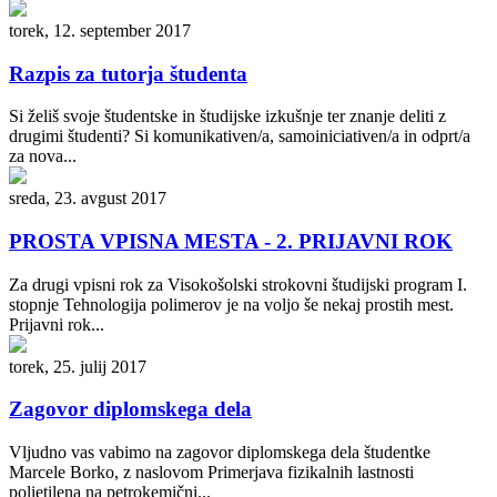
torek, 12. september 2017
Razpis za tutorja študenta
Si želiš svoje študentske in študijske izkušnje ter znanje deliti z
drugimi študenti? Si komunikativen/a, samoiniciativen/a in odprt/a
za nova...
sreda, 23. avgust 2017
PROSTA VPISNA MESTA - 2. PRIJAVNI ROK
Za drugi vpisni rok za Visokošolski strokovni študijski program I.
stopnje Tehnologija polimerov je na voljo še nekaj prostih mest.
Prijavni rok...
torek, 25. julij 2017
Zagovor diplomskega dela
Vljudno vas vabimo na zagovor diplomskega dela študentke
Marcele Borko, z naslovom Primerjava fizikalnih lastnosti
polietilena na petrokemični...