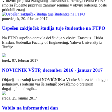
V okviru projekta Nadgradnja aktivnosti kariernega centra FTPO
smo za študente pripravili zanimiv seminar v okviru katerega boste
pridobili znanja...
ponedeljek, 20. februar 2017
Uspešen zaključek študija tuje študentke na FTPO
Na FTPO uspešno opravila del študija v okviru Erasmus+ Hüda
Eraslan, študentka Faculty of Engineering, Yalova University iz
Turčije.
torek, 07. februar 2017
NOVIČNIK VŠTP, december 2016 - januar 2017
Objavljamo zadnji izvod NOVIČNIK-a Visoke šole za tehnologijo
polimerov, s katerim vas še zadnjič obveščamo o preteklih
dogajanjih in drugih...
sreda, 25. januar 2017
Vabilo na informativni dan