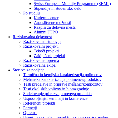
Swiss European Mobility Programme (SEMP)
Štipendije in študentsko delo
Po študiju
Karierni center
Zaposlitvene možnosti
Razpisi za delovna mesta
Alumni FTPO
Raziskovalna dejavnost
Raziskovalna strategija
Raziskovalni projekti
Tekoči projekti
Zaključeni projekti
Raziskovalna oprema
Raziskovalna ekipa
Storitve za podjetja
Termična in kemijska karakterizacija polimerov
Mehanska karakterizacija polimerov/produktov
Testi predelave in priprave mešanic/kompozitov
Testi okoljskih vplivov in biorazgradnje
Sodelovanje pri razvoju novega produkta
Usposabljanja, seminarji in konference
Referenčni projekti
Partnerji
Oprema
Uspešno zaključeni projekti, razvojno raziskovalne