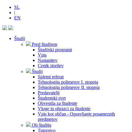
SL
|
EN
Študij
Pred študijem
Študijski programi
Vpis
Nastanitev
Cenik storitev
Študij
Spletni referat
Tehnologija polimerov I. stopnja
Tehnologija polimerov II. stopnja
Predavatelji
Študentski svet
Obvestila za študente
Vloge in obrazci za študente
Vpis kot občan - Opravljanje posameznih
predmetov
Ob študiju
Tutorstvo