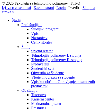
© 2026 Fakulteta za tehnologijo polimerov | FTPO
Izjava o zasebnosti
|
Kazalo strani
|
Login
|
Izvedba:
Skupina
stroka.si
Študij
Pred študijem
Študijski programi
Vpis
Nastanitev
Cenik storitev
Študij
Spletni referat
Tehnologija polimerov I. stopnja
Tehnologija polimerov II. stopnja
Predavatelji
Študentski svet
Obvestila za študente
Vloge in obrazci za študente
Vpis kot občan - Opravljanje posameznih
predmetov
Ob študiju
Tutorstvo
Karierni center
Mednarodna pisarna
Erasmus+