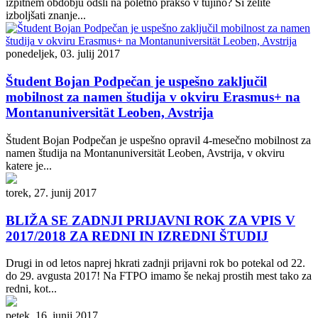
izpitnem obdobju odšli na poletno prakso v tujino? Si želite
izboljšati znanje...
ponedeljek, 03. julij 2017
Študent Bojan Podpečan je uspešno zaključil
mobilnost za namen študija v okviru Erasmus+ na
Montanuniversität Leoben, Avstrija
Študent Bojan Podpečan je uspešno opravil 4-mesečno mobilnost za
namen študija na Montanuniversität Leoben, Avstrija, v okviru
katere je...
torek, 27. junij 2017
BLIŽA SE ZADNJI PRIJAVNI ROK ZA VPIS V
2017/2018 ZA REDNI IN IZREDNI ŠTUDIJ
Drugi in od letos naprej hkrati zadnji prijavni rok bo potekal od 22.
do 29. avgusta 2017! Na FTPO imamo še nekaj prostih mest tako za
redni, kot...
petek, 16. junij 2017