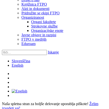
Knjižnica FTPO
Akti in dokumenti
Pridružite se ekipi FTPO
Organiziranost
Organi fakultete
Strokovne službe
Organizacijske enote
Javne objave in razpisi
FTPO v medijih
Eduroam
Iskanje
Slovenščina
English
Naša spletna stran za boljše delovanje uporablja piškote!
Želim
izvedeti več