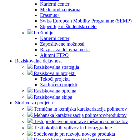
Karierni center
Mednarodna pisarna
Erasmus+
Swiss European Mobility Programme (SEMP)
Štipendije in študentsko delo
Po študiju
Karierni center
Zaposlitvene možnosti
Razpisi za delovna mesta
Alumni FTPO
Raziskovalna dejavnost
Raziskovalna strategija
Raziskovalni projekti
Tekoči projekti
Zaključeni projekti
Raziskovalna oprema
Raziskovalna ekipa
Storitve za podjetja
Termična in kemijska karakterizacija polimerov
Mehanska karakterizacija polimerov/produktov
Testi predelave in priprave mešanic/kompozitov
Testi okoljskih vplivov in biorazgradnje
Sodelovanje pri razvoju novega produkta