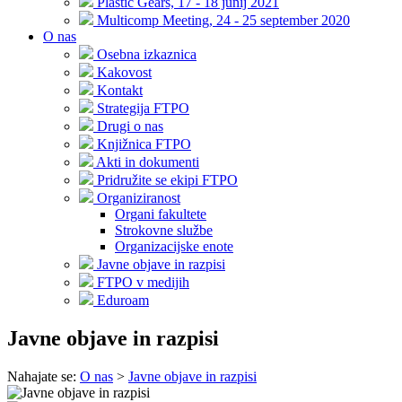
Plastic Gears, 17 - 18 junij 2021
Multicomp Meeting, 24 - 25 september 2020
O nas
Osebna izkaznica
Kakovost
Kontakt
Strategija FTPO
Drugi o nas
Knjižnica FTPO
Akti in dokumenti
Pridružite se ekipi FTPO
Organiziranost
Organi fakultete
Strokovne službe
Organizacijske enote
Javne objave in razpisi
FTPO v medijih
Eduroam
Javne objave in razpisi
Nahajate se:
O nas
>
Javne objave in razpisi