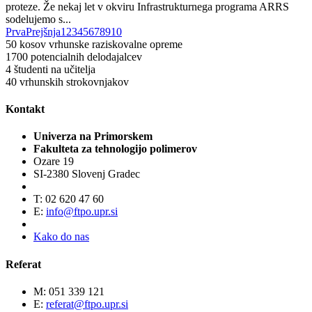
proteze. Že nekaj let v okviru Infrastrukturnega programa ARRS
sodelujemo s...
Prva
Prejšnja
1
2
3
4
5
6
7
8
9
10
50
kosov vrhunske raziskovalne opreme
1700
potencialnih delodajalcev
4
študenti na učitelja
40
vrhunskih strokovnjakov
Kontakt
Univerza na Primorskem
Fakulteta za tehnologijo polimerov
Ozare 19
SI-2380 Slovenj Gradec
T: 02 620 47 60
E:
info@ftpo.upr.si
Kako do nas
Referat
M: 051 339 121
E:
referat@ftpo.upr.si