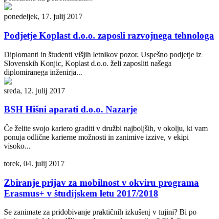
ponedeljek, 17. julij 2017
Podjetje Koplast d.o.o. zaposli razvojnega tehnologa
Diplomanti in študenti višjih letnikov pozor. Uspešno podjetje iz
Slovenskih Konjic, Koplast d.o.o. želi zaposliti našega
diplomiranega inženirja...
sreda, 12. julij 2017
BSH Hišni aparati d.o.o. Nazarje
Če želite svojo kariero graditi v družbi najboljših, v okolju, ki vam
ponuja odlične karierne možnosti in zanimive izzive, v ekipi
visoko...
torek, 04. julij 2017
Zbiranje prijav za mobilnost v okviru programa
Erasmus+ v študijskem letu 2017/2018
Se zanimate za pridobivanje praktičnih izkušenj v tujini? Bi po