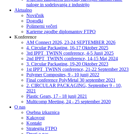
naloge in sodelovanja z industrijo
Aktualno
Novičnik
Dogodki
Polimerni večeri
Karierne zgodbe diplomantov FTPO
Konference
AM Connect 2026, 23-24 SEPTEMBER 2026
4. Circular Packaging, 16-17 Oktober 2025
3rd IPPT_TWINN conference, 4-5 Junij 2025
2nd IPPT_TWINN conference, 14-15 Maj 2024
3. Circular Packaging, 19-20 Oktober 2023
1st IPPT_TWINN conference, 21-22 September 2023
Polymer Composites, 9 - 10 junij 2022
Final conference PolyMetal 30 september 2021
2. CIRCULAR PACKAGING, September 9 - 10,
2021
Plastic Gears, 17 - 18 junij 2021
Multicomp Meeting, 24 - 25 september 2020
O nas
Osebna izkaznica
Kakovost
Kontakt
Strategija FTPO
Drugi o nas