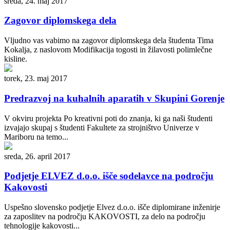
sreda, 24. maj 2017
Zagovor diplomskega dela
Vljudno vas vabimo na zagovor diplomskega dela študenta Tima
Kokalja, z naslovom Modifikacija togosti in žilavosti polimlečne
kisline.
torek, 23. maj 2017
Predrazvoj na kuhalnih aparatih v Skupini Gorenje
V okviru projekta Po kreativni poti do znanja, ki ga naši študenti
izvajajo skupaj s študenti Fakultete za strojništvo Univerze v
Mariboru na temo...
sreda, 26. april 2017
Podjetje ELVEZ d.o.o. išče sodelavce na področju
Kakovosti
Uspešno slovensko podjetje Elvez d.o.o. išče diplomirane inženirje
za zaposlitev na področju KAKOVOSTI, za delo na področju
tehnologije kakovosti...