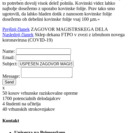
to potreben dovolj visok delež polnila. Kovinski videz lahko
najbolje dosežemo z uporabo kovinske folije. Prav tako smo
ugotovili, da lahko hladen dotik z nanosom kovinske folije
dosežemo ob debelini kovinske folije vsaj 100 µm.«
Prejšnji članek
ZAGOVOR MAGISTRSKEGA DELA
Naslednji članek
Sklep dekana FTPO v zvezi z izbruhom novega
koronavirusa (COVID-19)
Name:
Email:
Subject:
Message:
x
50
kosov vrhunske raziskovalne opreme
1700
potencialnih delodajalcev
4
študenti na učitelja
40
vrhunskih strokovnjakov
Kontakt
Univerza na Primorskem