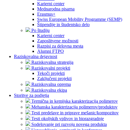
Karierni center
Mednarodna pisarna
Erasmus+
Swiss European Mobility Programme (SEMP)
Štipendije in študentsko delo
Po študiju
Karierni center
Zaposlitvene možnosti
Razpisi za delovna mesta
Alumni FTPO
Raziskovalna dejavnost
Raziskovalna strategija
Raziskovalni projekti
Tekoči projekti
Zaključeni projekti
Raziskovalna oprema
Raziskovalna ekipa
Storitve za podjetja
Termična in kemijska karakterizacija polimerov
Mehanska karakterizacija polimerov/produktov
Testi predelave in priprave mešanic/kompozitov
Testi okoljskih vplivov in biorazgradnje
Sodelovanje pri razvoju novega produkta