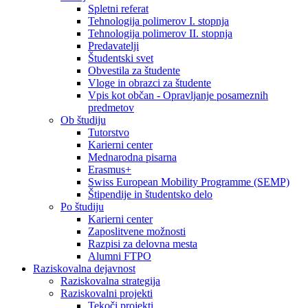
Spletni referat
Tehnologija polimerov I. stopnja
Tehnologija polimerov II. stopnja
Predavatelji
Študentski svet
Obvestila za študente
Vloge in obrazci za študente
Vpis kot občan - Opravljanje posameznih
predmetov
Ob študiju
Tutorstvo
Karierni center
Mednarodna pisarna
Erasmus+
Swiss European Mobility Programme (SEMP)
Štipendije in študentsko delo
Po študiju
Karierni center
Zaposlitvene možnosti
Razpisi za delovna mesta
Alumni FTPO
Raziskovalna dejavnost
Raziskovalna strategija
Raziskovalni projekti
Tekoči projekti