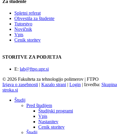
Za študente
Spletni referat
Obvestila za študente
Tutorstvo
Novičnik
Vpis
Cenik storitev
STORITVE ZA PODJETJA
E:
lab@ftpo.upr.si
© 2026 Fakulteta za tehnologijo polimerov | FTPO
Izjava o zasebnosti
|
Kazalo strani
|
Login
|
Izvedba:
Skupina
stroka.si
Študij
Pred študijem
Študijski programi
Vpis
Nastanitev
Cenik storitev
Študij