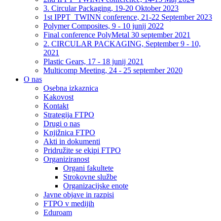
3. Circular Packaging, 19-20 Oktober 2023
1st IPPT_TWINN conference, 21-22 September 2023
Polymer Composites, 9 - 10 junij 2022
Final conference PolyMetal 30 september 2021
2. CIRCULAR PACKAGING, September 9 - 10,
2021
Plastic Gears, 17 - 18 junij 2021
Multicomp Meeting, 24 - 25 september 2020
O nas
Osebna izkaznica
Kakovost
Kontakt
Strategija FTPO
Drugi o nas
Knjižnica FTPO
Akti in dokumenti
Pridružite se ekipi FTPO
Organiziranost
Organi fakultete
Strokovne službe
Organizacijske enote
Javne objave in razpisi
FTPO v medijih
Eduroam