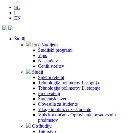
SL
|
EN
Študij
Pred študijem
Študijski programi
Vpis
Nastanitev
Cenik storitev
Študij
Spletni referat
Tehnologija polimerov I. stopnja
Tehnologija polimerov II. stopnja
Predavatelji
Študentski svet
Obvestila za študente
Vloge in obrazci za študente
Vpis kot občan - Opravljanje posameznih
predmetov
Ob študiju
Tutorstvo