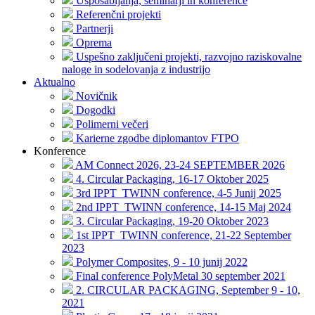
Usposabljanja, seminarji in konference
Referenčni projekti
Partnerji
Oprema
Uspešno zaključeni projekti, razvojno raziskovalne
naloge in sodelovanja z industrijo
Aktualno
Novičnik
Dogodki
Polimerni večeri
Karierne zgodbe diplomantov FTPO
Konference
AM Connect 2026, 23-24 SEPTEMBER 2026
4. Circular Packaging, 16-17 Oktober 2025
3rd IPPT_TWINN conference, 4-5 Junij 2025
2nd IPPT_TWINN conference, 14-15 Maj 2024
3. Circular Packaging, 19-20 Oktober 2023
1st IPPT_TWINN conference, 21-22 September
2023
Polymer Composites, 9 - 10 junij 2022
Final conference PolyMetal 30 september 2021
2. CIRCULAR PACKAGING, September 9 - 10,
2021