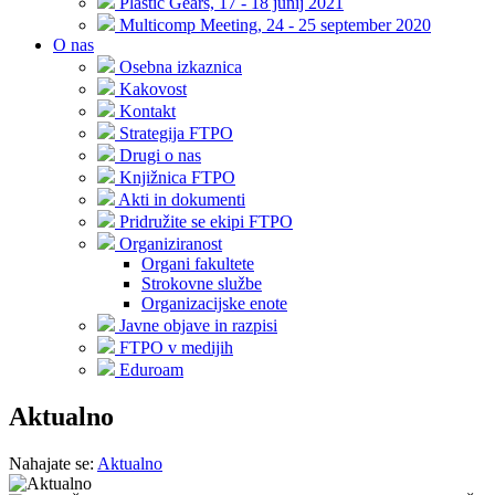
Plastic Gears, 17 - 18 junij 2021
Multicomp Meeting, 24 - 25 september 2020
O nas
Osebna izkaznica
Kakovost
Kontakt
Strategija FTPO
Drugi o nas
Knjižnica FTPO
Akti in dokumenti
Pridružite se ekipi FTPO
Organiziranost
Organi fakultete
Strokovne službe
Organizacijske enote
Javne objave in razpisi
FTPO v medijih
Eduroam
Aktualno
Nahajate se:
Aktualno