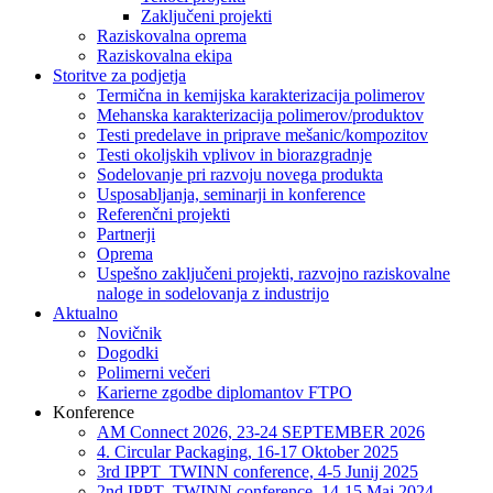
Zaključeni projekti
Raziskovalna oprema
Raziskovalna ekipa
Storitve za podjetja
Termična in kemijska karakterizacija polimerov
Mehanska karakterizacija polimerov/produktov
Testi predelave in priprave mešanic/kompozitov
Testi okoljskih vplivov in biorazgradnje
Sodelovanje pri razvoju novega produkta
Usposabljanja, seminarji in konference
Referenčni projekti
Partnerji
Oprema
Uspešno zaključeni projekti, razvojno raziskovalne
naloge in sodelovanja z industrijo
Aktualno
Novičnik
Dogodki
Polimerni večeri
Karierne zgodbe diplomantov FTPO
Konference
AM Connect 2026, 23-24 SEPTEMBER 2026
4. Circular Packaging, 16-17 Oktober 2025
3rd IPPT_TWINN conference, 4-5 Junij 2025
2nd IPPT_TWINN conference, 14-15 Maj 2024