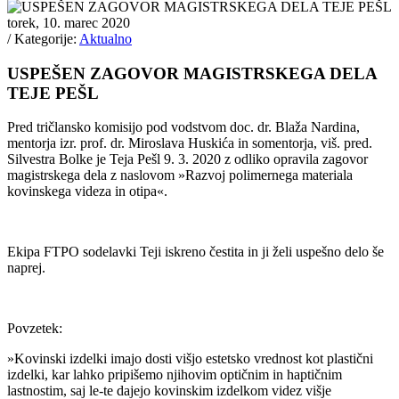
torek, 10. marec 2020
/ Kategorije:
Aktualno
USPEŠEN ZAGOVOR MAGISTRSKEGA DELA
TEJE PEŠL
Pred tričlansko komisijo pod vodstvom doc. dr. Blaža Nardina,
mentorja izr. prof. dr. Miroslava Huskića in somentorja, viš. pred.
Silvestra Bolke je Teja Pešl 9. 3. 2020 z odliko opravila zagovor
magistrskega dela z naslovom »Razvoj polimernega materiala
kovinskega videza in otipa«.
Ekipa FTPO sodelavki Teji iskreno čestita in ji želi uspešno delo še
naprej.
Povzetek:
»Kovinski izdelki imajo dosti višjo estetsko vrednost kot plastični
izdelki, kar lahko pripišemo njihovim optičnim in haptičnim
lastnostim, saj le-te dajejo kovinskim izdelkom videz višje