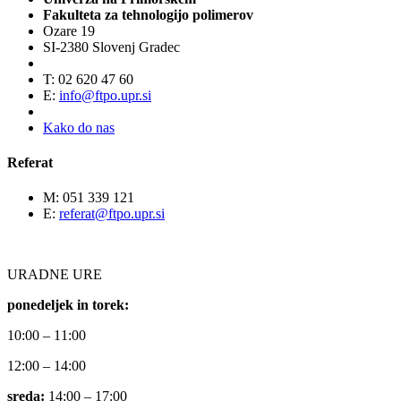
Fakulteta za tehnologijo polimerov
Ozare 19
SI-2380 Slovenj Gradec
T: 02 620 47 60
E:
info@ftpo.upr.si
Kako do nas
Referat
M: 051 339 121
E:
referat@ftpo.upr.si
URADNE URE
ponedeljek in torek:
10:00 – 11:00
12:00 – 14:00
sreda:
14:00 – 17:00