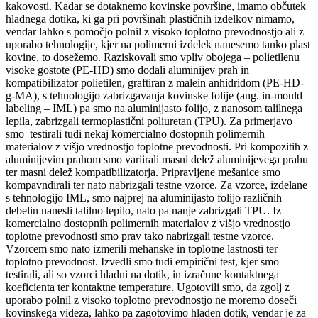
kakovosti. Kadar se dotaknemo kovinske površine, imamo občutek
hladnega dotika, ki ga pri površinah plastičnih izdelkov nimamo,
vendar lahko s pomočjo polnil z visoko toplotno prevodnostjo ali z
uporabo tehnologije, kjer na polimerni izdelek nanesemo tanko plast
kovine, to dosežemo. Raziskovali smo vpliv obojega – polietilenu
visoke gostote (PE-HD) smo dodali aluminijev prah in
kompatibilizator polietilen, graftiran z malein anhidridom (PE-HD-
g-MA), s tehnologijo zabrizgavanja kovinske folije (ang. in-mould
labeling – IML) pa smo na aluminijasto folijo, z nanosom talilnega
lepila, zabrizgali termoplastični poliuretan (TPU). Za primerjavo
smo testirali tudi nekaj komercialno dostopnih polimernih
materialov z višjo vrednostjo toplotne prevodnosti. Pri kompozitih z
aluminijevim prahom smo variirali masni delež aluminijevega prahu
ter masni delež kompatibilizatorja. Pripravljene mešanice smo
kompavndirali ter nato nabrizgali testne vzorce. Za vzorce, izdelane
s tehnologijo IML, smo najprej na aluminijasto folijo različnih
debelin nanesli talilno lepilo, nato pa nanje zabrizgali TPU. Iz
komercialno dostopnih polimernih materialov z višjo vrednostjo
toplotne prevodnosti smo prav tako nabrizgali testne vzorce.
Vzorcem smo nato izmerili mehanske in toplotne lastnosti ter
toplotno prevodnost. Izvedli smo tudi empirični test, kjer smo
testirali, ali so vzorci hladni na dotik, in izračune kontaktnega
koeficienta ter kontaktne temperature. Ugotovili smo, da zgolj z
uporabo polnil z visoko toplotno prevodnostjo ne moremo doseči
kovinskega videza, lahko pa zagotovimo hladen dotik, vendar je za