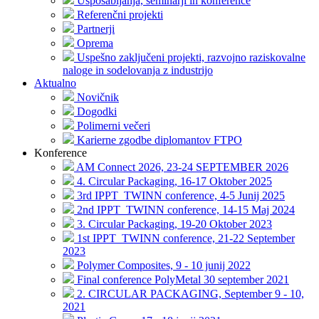
Usposabljanja, seminarji in konference
Referenčni projekti
Partnerji
Oprema
Uspešno zaključeni projekti, razvojno raziskovalne
naloge in sodelovanja z industrijo
Aktualno
Novičnik
Dogodki
Polimerni večeri
Karierne zgodbe diplomantov FTPO
Konference
AM Connect 2026, 23-24 SEPTEMBER 2026
4. Circular Packaging, 16-17 Oktober 2025
3rd IPPT_TWINN conference, 4-5 Junij 2025
2nd IPPT_TWINN conference, 14-15 Maj 2024
3. Circular Packaging, 19-20 Oktober 2023
1st IPPT_TWINN conference, 21-22 September
2023
Polymer Composites, 9 - 10 junij 2022
Final conference PolyMetal 30 september 2021
2. CIRCULAR PACKAGING, September 9 - 10,
2021