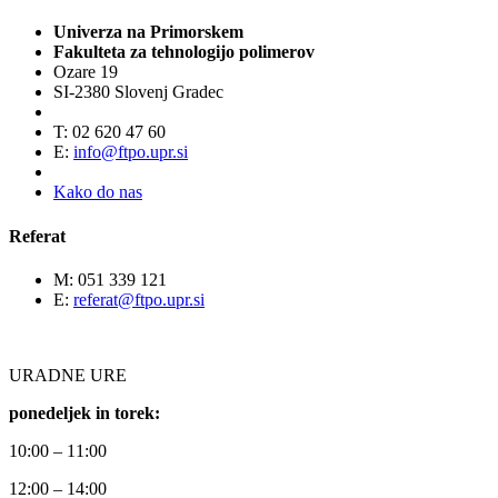
Univerza na Primorskem
Fakulteta za tehnologijo polimerov
Ozare 19
SI-2380 Slovenj Gradec
T: 02 620 47 60
E:
info@ftpo.upr.si
Kako do nas
Referat
M: 051 339 121
E:
referat@ftpo.upr.si
URADNE URE
ponedeljek in torek:
10:00 – 11:00
12:00 – 14:00