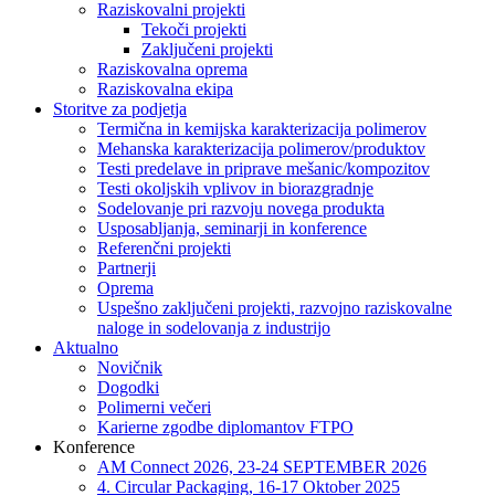
Raziskovalni projekti
Tekoči projekti
Zaključeni projekti
Raziskovalna oprema
Raziskovalna ekipa
Storitve za podjetja
Termična in kemijska karakterizacija polimerov
Mehanska karakterizacija polimerov/produktov
Testi predelave in priprave mešanic/kompozitov
Testi okoljskih vplivov in biorazgradnje
Sodelovanje pri razvoju novega produkta
Usposabljanja, seminarji in konference
Referenčni projekti
Partnerji
Oprema
Uspešno zaključeni projekti, razvojno raziskovalne
naloge in sodelovanja z industrijo
Aktualno
Novičnik
Dogodki
Polimerni večeri
Karierne zgodbe diplomantov FTPO
Konference
AM Connect 2026, 23-24 SEPTEMBER 2026
4. Circular Packaging, 16-17 Oktober 2025