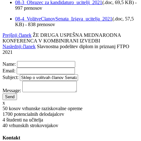
08-3_Obrazec za kandidaturo_ucitelji_2021
(
.doc,
69,5 KB
) -
997 prenosov
08-4_VolitveClanovSenata_Izjava_ucitelja_2021
(
.doc,
57,5
KB
) - 838 prenosov
Prejšnji članek
ŽE DRUGA USPEŠNA MEDNARODNA
KONFERENCA V KOMBINIRANI IZVEDBI
Naslednji članek
Slavnostna podelitev diplom in priznanj FTPO
2021
Name:
Email:
Subject:
Message:
x
50
kosov vrhunske raziskovalne opreme
1700
potencialnih delodajalcev
4
študenti na učitelja
40
vrhunskih strokovnjakov
Kontakt