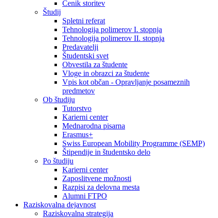
Cenik storitev
Študij
Spletni referat
Tehnologija polimerov I. stopnja
Tehnologija polimerov II. stopnja
Predavatelji
Študentski svet
Obvestila za študente
Vloge in obrazci za študente
Vpis kot občan - Opravljanje posameznih
predmetov
Ob študiju
Tutorstvo
Karierni center
Mednarodna pisarna
Erasmus+
Swiss European Mobility Programme (SEMP)
Štipendije in študentsko delo
Po študiju
Karierni center
Zaposlitvene možnosti
Razpisi za delovna mesta
Alumni FTPO
Raziskovalna dejavnost
Raziskovalna strategija