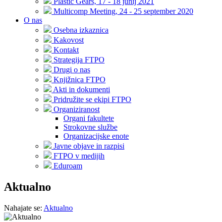
Plastic Gears, 17 - 18 junij 2021
Multicomp Meeting, 24 - 25 september 2020
O nas
Osebna izkaznica
Kakovost
Kontakt
Strategija FTPO
Drugi o nas
Knjižnica FTPO
Akti in dokumenti
Pridružite se ekipi FTPO
Organiziranost
Organi fakultete
Strokovne službe
Organizacijske enote
Javne objave in razpisi
FTPO v medijih
Eduroam
Aktualno
Nahajate se:
Aktualno