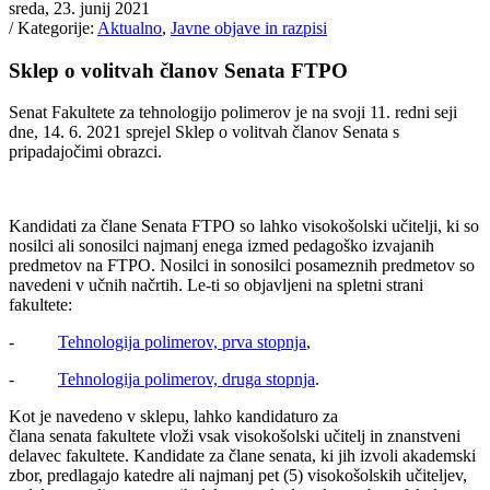
sreda, 23. junij 2021
/ Kategorije:
Aktualno
,
Javne objave in razpisi
Sklep o volitvah članov Senata FTPO
Senat Fakultete za tehnologijo polimerov je na svoji 11. redni seji
dne, 14. 6. 2021 sprejel Sklep o volitvah članov Senata s
pripadajočimi obrazci.
Kandidati za člane Senata FTPO so lahko visokošolski učitelji, ki so
nosilci ali sonosilci najmanj enega izmed pedagoško izvajanih
predmetov na FTPO. Nosilci in sonosilci posameznih predmetov so
navedeni v učnih načrtih. Le-ti so objavljeni na spletni strani
fakultete:
-
Tehnologija polimerov, prva stopnja
,
-
Tehnologija polimerov, druga stopnja
.
Kot je navedeno v sklepu, lahko kandidaturo za
člana senata fakultete vloži vsak visokošolski učitelj in znanstveni
delavec fakultete. Kandidate za člane senata, ki jih izvoli akademski
zbor, predlagajo katedre ali najmanj pet (5) visokošolskih učiteljev,