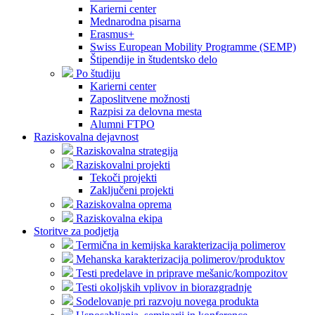
Karierni center
Mednarodna pisarna
Erasmus+
Swiss European Mobility Programme (SEMP)
Štipendije in študentsko delo
Po študiju
Karierni center
Zaposlitvene možnosti
Razpisi za delovna mesta
Alumni FTPO
Raziskovalna dejavnost
Raziskovalna strategija
Raziskovalni projekti
Tekoči projekti
Zaključeni projekti
Raziskovalna oprema
Raziskovalna ekipa
Storitve za podjetja
Termična in kemijska karakterizacija polimerov
Mehanska karakterizacija polimerov/produktov
Testi predelave in priprave mešanic/kompozitov
Testi okoljskih vplivov in biorazgradnje
Sodelovanje pri razvoju novega produkta