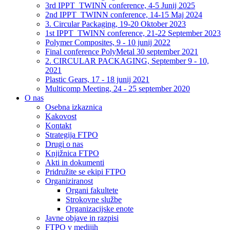
3rd IPPT_TWINN conference, 4-5 Junij 2025
2nd IPPT_TWINN conference, 14-15 Maj 2024
3. Circular Packaging, 19-20 Oktober 2023
1st IPPT_TWINN conference, 21-22 September 2023
Polymer Composites, 9 - 10 junij 2022
Final conference PolyMetal 30 september 2021
2. CIRCULAR PACKAGING, September 9 - 10,
2021
Plastic Gears, 17 - 18 junij 2021
Multicomp Meeting, 24 - 25 september 2020
O nas
Osebna izkaznica
Kakovost
Kontakt
Strategija FTPO
Drugi o nas
Knjižnica FTPO
Akti in dokumenti
Pridružite se ekipi FTPO
Organiziranost
Organi fakultete
Strokovne službe
Organizacijske enote
Javne objave in razpisi
FTPO v medijih