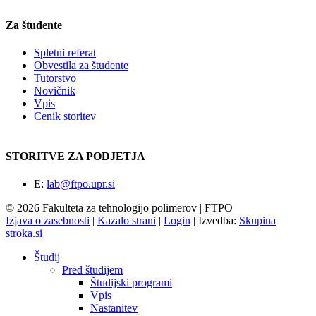
Za študente
Spletni referat
Obvestila za študente
Tutorstvo
Novičnik
Vpis
Cenik storitev
STORITVE ZA PODJETJA
E:
lab@ftpo.upr.si
© 2026 Fakulteta za tehnologijo polimerov | FTPO
Izjava o zasebnosti
|
Kazalo strani
|
Login
|
Izvedba:
Skupina
stroka.si
Študij
Pred študijem
Študijski programi
Vpis
Nastanitev