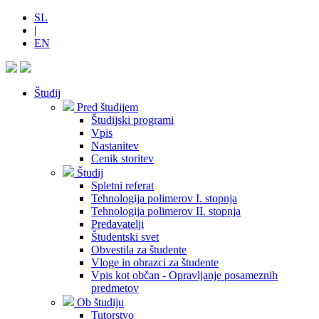
SL
|
EN
Študij
Pred študijem
Študijski programi
Vpis
Nastanitev
Cenik storitev
Študij
Spletni referat
Tehnologija polimerov I. stopnja
Tehnologija polimerov II. stopnja
Predavatelji
Študentski svet
Obvestila za študente
Vloge in obrazci za študente
Vpis kot občan - Opravljanje posameznih
predmetov
Ob študiju
Tutorstvo