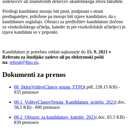
sodelavcev ali znanstvenih delavcev akademskega zbora fakultete.
Predlogi kandidatur morajo biti pisni, podpisani s strani
predlagateljev, priložene pa morajo biti izjave kandidatov, da s
kandidaturo soglašajo. Obrazci za predložitev kandidature (ločeno
za visokošolskega učitelja, katedre in pet visokošolskih učiteljev) in
izjava kandidata so v priponki.
Kandidaturo je potrebno oddati najkasneje do
15. 9. 2021 v
Referatu za študijske zadeve ali po elektronski pošti
na
:
referat@ftpo.eu
.
Dokumenti za prenos
08_SklepVolitveClanov senata_FTPO
(
.pdf,
228,15 KB
) -
935 prenosov
08-1_VolitveClanovSenata_Kandidatura_ucitelja_2021
(
.doc,
58,5 KB
) - 890 prenosov
08-2_Obrazec za kandidaturo_katedre_2021
(
.doc,
65,5 KB
) -
839 prenosov