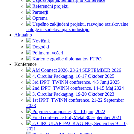
Usposabljanja, seminarji in konference
Referenčni projekti
Partnerji
Oprema
Uspešno zaključeni projekti, razvojno raziskovalne
naloge in sodelovanja z industrijo
Aktualno
Novičnik
Dogodki
Polimerni večeri
Karierne zgodbe diplomantov FTPO
Konference
AM Connect 2026, 23-24 SEPTEMBER 2026
4. Circular Packaging, 16-17 Oktober 2025
3rd IPPT_TWINN conference, 4-5 Junij 2025
2nd IPPT_TWINN conference, 14-15 Maj 2024
3. Circular Packaging, 19-20 Oktober 2023
1st IPPT_TWINN conference, 21-22 September
2023
Polymer Composites, 9 - 10 junij 2022
Final conference PolyMetal 30 september 2021
2. CIRCULAR PACKAGING, September 9 - 10,
2021