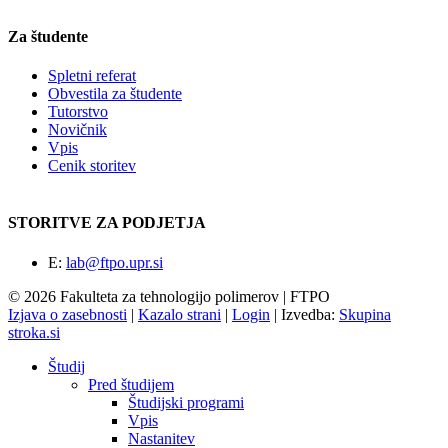
Za študente
Spletni referat
Obvestila za študente
Tutorstvo
Novičnik
Vpis
Cenik storitev
STORITVE ZA PODJETJA
E:
lab@ftpo.upr.si
© 2026 Fakulteta za tehnologijo polimerov | FTPO
Izjava o zasebnosti
|
Kazalo strani
|
Login
|
Izvedba:
Skupina
stroka.si
Študij
Pred študijem
Študijski programi
Vpis
Nastanitev