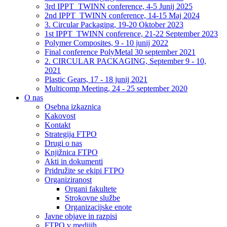
3rd IPPT_TWINN conference, 4-5 Junij 2025
2nd IPPT_TWINN conference, 14-15 Maj 2024
3. Circular Packaging, 19-20 Oktober 2023
1st IPPT_TWINN conference, 21-22 September 2023
Polymer Composites, 9 - 10 junij 2022
Final conference PolyMetal 30 september 2021
2. CIRCULAR PACKAGING, September 9 - 10,
2021
Plastic Gears, 17 - 18 junij 2021
Multicomp Meeting, 24 - 25 september 2020
O nas
Osebna izkaznica
Kakovost
Kontakt
Strategija FTPO
Drugi o nas
Knjižnica FTPO
Akti in dokumenti
Pridružite se ekipi FTPO
Organiziranost
Organi fakultete
Strokovne službe
Organizacijske enote
Javne objave in razpisi
FTPO v medijih