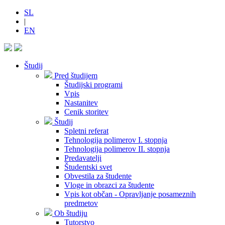
SL
|
EN
Študij
Pred študijem
Študijski programi
Vpis
Nastanitev
Cenik storitev
Študij
Spletni referat
Tehnologija polimerov I. stopnja
Tehnologija polimerov II. stopnja
Predavatelji
Študentski svet
Obvestila za študente
Vloge in obrazci za študente
Vpis kot občan - Opravljanje posameznih
predmetov
Ob študiju
Tutorstvo