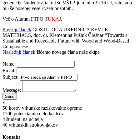
generacije študentov, takrat še VŠTP, je minilo že 16 let, zato smo
bili še posebej veseli vseh prisotnih.
Več o Alumni FTPO
TUKAJ
.
Prejšnji članek
GOSTUJOČA UREDNICA REVIJE
MATERIALS, doc. dr. Klementina Pušnik Črešnar “Towards a
Sustainable and Recyclable Future with Wood and Wood-Based
Composites«
Naslednji članek
Iščemo novega člana naše ekipe
Name:
Email:
Subject:
Message:
x
50
kosov vrhunske raziskovalne opreme
1700
potencialnih delodajalcev
4
študenti na učitelja
40
vrhunskih strokovnjakov
Kontakt