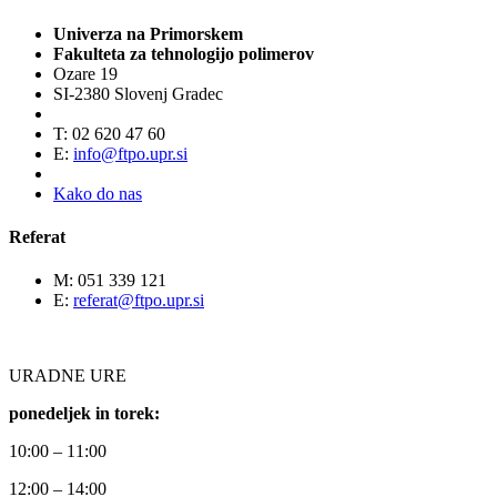
Univerza na Primorskem
Fakulteta za tehnologijo polimerov
Ozare 19
SI-2380 Slovenj Gradec
T: 02 620 47 60
E:
info@ftpo.upr.si
Kako do nas
Referat
M: 051 339 121
E:
referat@ftpo.upr.si
URADNE URE
ponedeljek in torek:
10:00 – 11:00
12:00 – 14:00