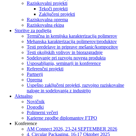
Raziskovalni projekti
Tekoči projekti
Zaključeni projekti
Raziskovalna oprema
Raziskovalna ekipa
Storitve za podjetja
Termična in kemijska karakterizacija polimerov
Mehanska karakterizacija polimerov/produktov
Testi predelave in priprave mešanic/kompozitov
Testi okoljskih vplivov in biorazgradnje
Sodelovanje pri razvoju novega produkta
Usposabljanja, seminarji in konference
Referenčni projekti
Partnerji
Oprema
Uspešno zaključeni projekti, razvojno raziskovalne
naloge in sodelovanja z industrijo
Aktualno
Novičnik
Dogodki
Polimerni večeri
Karierne zgodbe diplomantov FTPO
Konference
AM Connect 2026, 23-24 SEPTEMBER 2026
4. Circular Packaging, 16-17 Oktober 2025