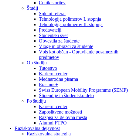
Cenik storitev
Študij
Spletni referat
Tehnologija polimerov I. stopnja
Tehnologija polimerov II. stopnja
Predavatelji
Študentski svet
Obvestila za študente
Vloge in obrazci za študente
Vpis kot občan - Opravljanje posameznih
predmetov
Ob študiju
Tutorstvo
Karierni center
Mednarodna pisarna
Erasmus+
Swiss European Mobility Programme (SEMP)
Štipendije in študentsko delo
Po študiju
Karierni center
Zaposlitvene možnosti
Razpisi za delovna mesta
Alumni FTPO
Raziskovalna dejavnost
Raziskovalna strategija