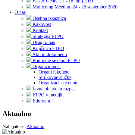
Plastic Gears, 17 - 18 junij 2021
Multicomp Meeting, 24 - 25 september 2020
O nas
Osebna izkaznica
Kakovost
Kontakt
Strategija FTPO
Drugi o nas
Knjižnica FTPO
Akti in dokumenti
Pridružite se ekipi FTPO
Organiziranost
Organi fakultete
Strokovne službe
Organizacijske enote
Javne objave in razpisi
FTPO v medijih
Eduroam
Aktualno
Nahajate se:
Aktualno