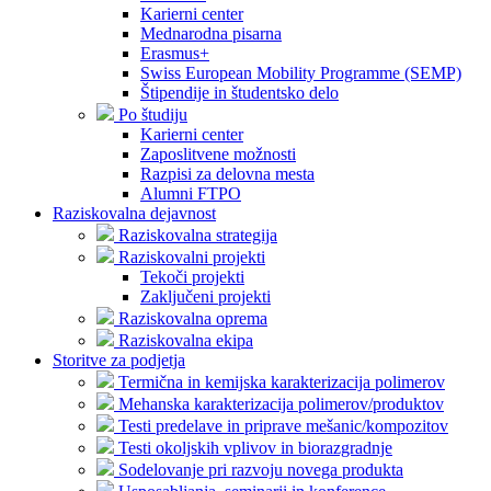
Karierni center
Mednarodna pisarna
Erasmus+
Swiss European Mobility Programme (SEMP)
Štipendije in študentsko delo
Po študiju
Karierni center
Zaposlitvene možnosti
Razpisi za delovna mesta
Alumni FTPO
Raziskovalna dejavnost
Raziskovalna strategija
Raziskovalni projekti
Tekoči projekti
Zaključeni projekti
Raziskovalna oprema
Raziskovalna ekipa
Storitve za podjetja
Termična in kemijska karakterizacija polimerov
Mehanska karakterizacija polimerov/produktov
Testi predelave in priprave mešanic/kompozitov
Testi okoljskih vplivov in biorazgradnje
Sodelovanje pri razvoju novega produkta