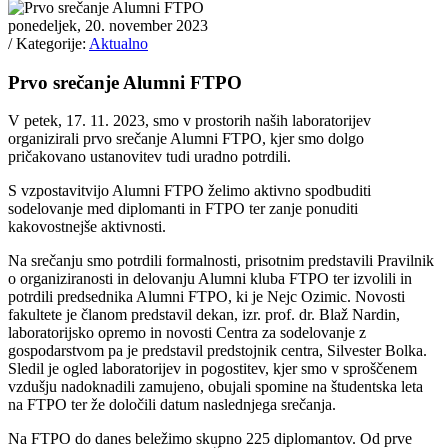
ponedeljek, 20. november 2023
/ Kategorije:
Aktualno
Prvo srečanje Alumni FTPO
V petek, 17. 11. 2023, smo v prostorih naših laboratorijev
organizirali prvo srečanje Alumni FTPO, kjer smo dolgo
pričakovano ustanovitev tudi uradno potrdili.
S vzpostavitvijo Alumni FTPO želimo aktivno spodbuditi
sodelovanje med diplomanti in FTPO ter zanje ponuditi
kakovostnejše aktivnosti.​
Na srečanju smo potrdili formalnosti, prisotnim predstavili Pravilnik
o organiziranosti in delovanju Alumni kluba FTPO ter izvolili in
potrdili predsednika Alumni FTPO, ki je Nejc Ozimic. Novosti
fakultete je članom predstavil dekan, izr. prof. dr. Blaž Nardin,
laboratorijsko opremo in novosti Centra za sodelovanje z
gospodarstvom pa je predstavil predstojnik centra, Silvester Bolka.
Sledil je ogled laboratorijev in pogostitev, kjer smo v sproščenem
vzdušju nadoknadili zamujeno, obujali spomine na študentska leta
na FTPO ter že določili datum naslednjega srečanja.
Na FTPO do danes beležimo skupno 225 diplomantov. Od prve