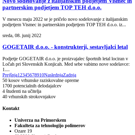
Novo sodelovanje z italijanskim podjetjem Vismec in
partnerskim podjetjem TOP TEH d.o.o.
V mesecu maju 2022 se je pričelo novo sodelovanje z italijanskim
podjetjem Vismec in partnerskim podjetjem TOP TEH d.o.o. iz...
sreda, 08. junij 2022
GOGETAIR d.o.o. - konstrukterji, sestavljalci letal
Podjetje GOGETAIR d.o.o. je proizvajalec športnih letal lociran v
Ločah pri Slovenskih Konjicah. Med sebe vabimo nove sodelavce:
1....
Prejšnja
1
2
3
4
5
6
7
8
9
10
Naslednja
Zadnja
50
kosov vrhunske raziskovalne opreme
1700
potencialnih delodajalcev
4
študenti na učitelja
40
vrhunskih strokovnjakov
Kontakt
Univerza na Primorskem
Fakulteta za tehnologijo polimerov
Ozare 19