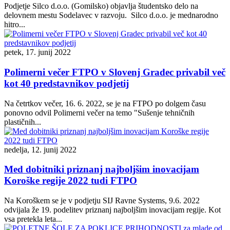
Podjetje Silco d.o.o. (Gomilsko) objavlja študentsko delo na
delovnem mestu Sodelavec v razvoju. Silco d.o.o. je mednarodno
hitro...
petek, 17. junij 2022
Polimerni večer FTPO v Slovenj Gradec privabil več
kot 40 predstavnikov podjetij
Na četrtkov večer, 16. 6. 2022, se je na FTPO po dolgem času
ponovno odvil Polimerni večer na temo "Sušenje tehničnih
plastičnih...
nedelja, 12. junij 2022
Med dobitniki priznanj najboljšim inovacijam
Koroške regije 2022 tudi FTPO
Na Koroškem se je v podjetju SIJ Ravne Systems, 9.6. 2022
odvijala že 19. podelitev priznanj najboljšim inovacijam regije. Kot
vsa pretekla leta...