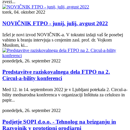
zvezi...
torek, 04. oktober 2022
NOVIČNIK FTPO - junij, julij, avgust 2022
Izšel je novi izvod NOVIČNIK-a. V tokratni izdaji vaš še posebej
vabimo k branju intervjuja s cenjenim zasl. prof. dr. Vojkom
Musilom, ki...
ponedeljek, 26. september 2022
Predstavitve raziskovalnega dela FTPO na 2.
Circul-a-bility konferenci
Med 12. in 14. septembrom 2022 je v Ljubljani potekala 2. Circul-a-
bility mednarodna konferenca v organizaciji Inštituta za celulozo in
papir...
ponedeljek, 26. september 2022
Podjetje SOPI d.o.o. - Tehnolog na brizganju in
Razvojnik v prototipni orodjarni