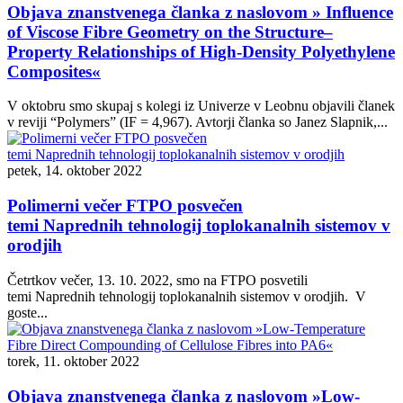
Objava znanstvenega članka z naslovom » Influence
of Viscose Fibre Geometry on the Structure–
Property Relationships of High-Density Polyethylene
Composites«
V oktobru smo skupaj s kolegi iz Univerze v Leobnu objavili članek
v reviji “Polymers” (IF = 4,967). Avtorji članka so Janez Slapnik,...
petek, 14. oktober 2022
Polimerni večer FTPO posvečen
temi Naprednih tehnologij toplokanalnih sistemov v
orodjih
Četrtkov večer, 13. 10. 2022, smo na FTPO posvetili
temi Naprednih tehnologij toplokanalnih sistemov v orodjih. V
goste...
torek, 11. oktober 2022
Objava znanstvenega članka z naslovom »Low-