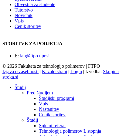
Obvestila za študente
Tutorstvo
Novičnik
Vpis
Cenik storitev
STORITVE ZA PODJETJA
E:
lab@ftpo.upr.si
© 2026 Fakulteta za tehnologijo polimerov | FTPO
Izjava o zasebnosti
|
Kazalo strani
|
Login
|
Izvedba:
Skupina
stroka.si
Študij
Pred študijem
Študijski programi
Vpis
Nastanitev
Cenik storitev
Študij
Spletni referat
Tehnologija polimerov I. stopnja