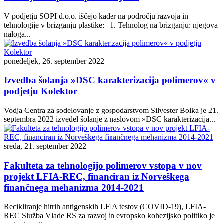
V podjetju SOPI d.o.o. iščejo kader na področju razvoja in
tehnologije v brizganju plastike: 1. Tehnolog na brizganju: njegova
naloga...
ponedeljek, 26. september 2022
Izvedba šolanja »DSC karakterizacija polimerov« v
podjetju Kolektor
Vodja Centra za sodelovanje z gospodarstvom Silvester Bolka je 21.
septembra 2022 izvedel šolanje z naslovom »DSC karakterizacija...
sreda, 21. september 2022
Fakulteta za tehnologijo polimerov vstopa v nov
projekt LFIA-REC, financiran iz Norveškega
finančnega mehanizma 2014-2021
Recikliranje hitrih antigenskih LFIA testov (COVID-19), LFIA-
REC Služba Vlade RS za razvoj in evropsko kohezijsko politiko je