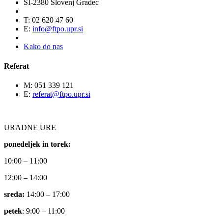
SI-2380 Slovenj Gradec
T: 02 620 47 60
E:
info@ftpo.upr.si
Kako do nas
Referat
M: 051 339 121
E:
referat@ftpo.upr.si
URADNE URE
ponedeljek in torek:
10:00 – 11:00
12:00 – 14:00
sreda:
14:00 – 17:00
petek
: 9:00 – 11:00