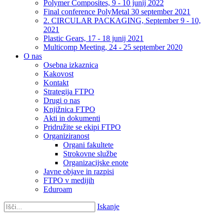
Polymer Composites, 9 - 10 junij 2022
Final conference PolyMetal 30 september 2021
2. CIRCULAR PACKAGING, September 9 - 10,
2021
Plastic Gears, 17 - 18 junij 2021
Multicomp Meeting, 24 - 25 september 2020
O nas
Osebna izkaznica
Kakovost
Kontakt
Strategija FTPO
Drugi o nas
Knjižnica FTPO
Akti in dokumenti
Pridružite se ekipi FTPO
Organiziranost
Organi fakultete
Strokovne službe
Organizacijske enote
Javne objave in razpisi
FTPO v medijih
Eduroam
Iskanje