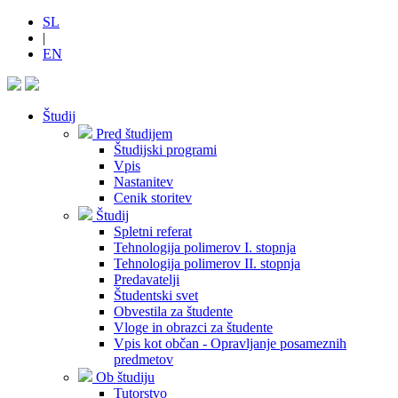
SL
|
EN
Študij
Pred študijem
Študijski programi
Vpis
Nastanitev
Cenik storitev
Študij
Spletni referat
Tehnologija polimerov I. stopnja
Tehnologija polimerov II. stopnja
Predavatelji
Študentski svet
Obvestila za študente
Vloge in obrazci za študente
Vpis kot občan - Opravljanje posameznih
predmetov
Ob študiju
Tutorstvo