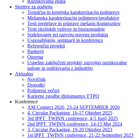
Raziskovalna ekipa
Storitve za podjetja
Termična in kemijska karakterizacija polimerov
Mehanska karakterizacija polimerov/produktov
Testi predelave in priprave mešanic/kompozitov
Testi okoljskih vplivov in biorazgradnje
Sodelovanje pri razvoju novega produkta
Usposabljanja, seminarji in konference
Referenčni projekti
Partnerji
Oprema
Uspešno zaključeni projekti, razvojno raziskovalne
naloge in sodelovanja z industrijo
Aktualno
Novičnik
Dogodki
Polimerni večeri
Karierne zgodbe diplomantov FTPO
Konference
AM Connect 2026, 23-24 SEPTEMBER 2026
4. Circular Packaging, 16-17 Oktober 2025
3rd IPPT_TWINN conference, 4-5 Junij 2025
2nd IPPT_TWINN conference, 14-15 Maj 2024
3. Circular Packaging, 19-20 Oktober 2023
1st IPPT_TWINN conference, 21-22 September 2023