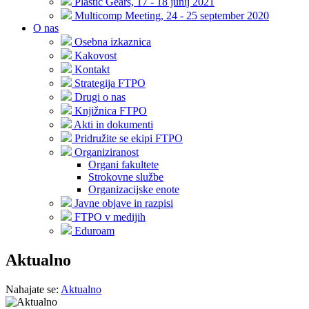
Plastic Gears, 17 - 18 junij 2021
Multicomp Meeting, 24 - 25 september 2020
O nas
Osebna izkaznica
Kakovost
Kontakt
Strategija FTPO
Drugi o nas
Knjižnica FTPO
Akti in dokumenti
Pridružite se ekipi FTPO
Organiziranost
Organi fakultete
Strokovne službe
Organizacijske enote
Javne objave in razpisi
FTPO v medijih
Eduroam
Aktualno
Nahajate se:
Aktualno