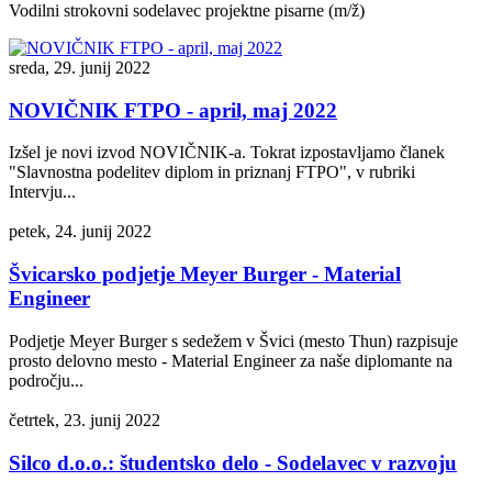
Vodilni strokovni sodelavec projektne pisarne (m/ž)
sreda, 29. junij 2022
NOVIČNIK FTPO - april, maj 2022
Izšel je novi izvod NOVIČNIK-a. Tokrat izpostavljamo članek
"Slavnostna podelitev diplom in priznanj FTPO", v rubriki
Intervju...
petek, 24. junij 2022
Švicarsko podjetje Meyer Burger - Material
Engineer
Podjetje Meyer Burger s sedežem v Švici (mesto Thun) razpisuje
prosto delovno mesto - Material Engineer za naše diplomante na
področju...
četrtek, 23. junij 2022
Silco d.o.o.: študentsko delo - Sodelavec v razvoju