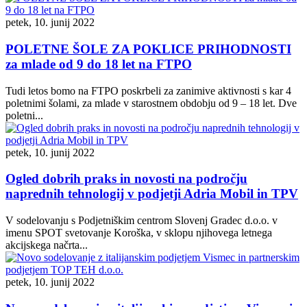
petek, 10. junij 2022
POLETNE ŠOLE ZA POKLICE PRIHODNOSTI
za mlade od 9 do 18 let na FTPO
Tudi letos bomo na FTPO poskrbeli za zanimive aktivnosti s kar 4
poletnimi šolami, za mlade v starostnem obdobju od 9 – 18 let. Dve
poletni...
petek, 10. junij 2022
Ogled dobrih praks in novosti na področju
naprednih tehnologij v podjetji Adria Mobil in TPV
V sodelovanju s Podjetniškim centrom Slovenj Gradec d.o.o. v
imenu SPOT svetovanje Koroška, v sklopu njihovega letnega
akcijskega načrta...
petek, 10. junij 2022