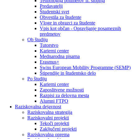
Tehnologija polimerov II. stopnja
Predavatelji
Študentski svet
Obvestila za študente
Vloge in obrazci za študente
Vpis kot občan - Opravljanje posameznih
predmetov
Ob študiju
Tutorstvo
Karierni center
Mednarodna pisarna
Erasmus+
Swiss European Mobility Programme (SEMP)
Štipendije in študentsko delo
Po študiju
Karierni center
Zaposlitvene možnosti
Razpisi za delovna mesta
Alumni FTPO
Raziskovalna dejavnost
Raziskovalna strategija
Raziskovalni projekti
Tekoči projekti
Zaključeni projekti
Raziskovalna oprema