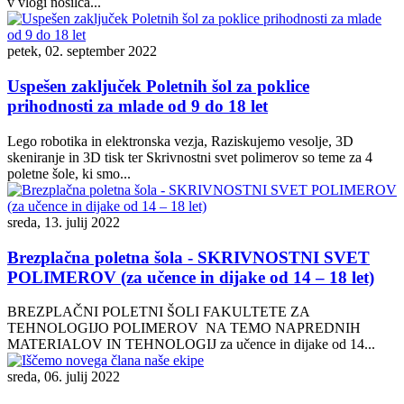
v vlogi nosilca...
petek, 02. september 2022
Uspešen zaključek Poletnih šol za poklice
prihodnosti za mlade od 9 do 18 let
Lego robotika in elektronska vezja, Raziskujemo vesolje, 3D
skeniranje in 3D tisk ter Skrivnostni svet polimerov so teme za 4
poletne šole, ki smo...
sreda, 13. julij 2022
Brezplačna poletna šola - SKRIVNOSTNI SVET
POLIMEROV (za učence in dijake od 14 – 18 let)
BREZPLAČNI POLETNI ŠOLI FAKULTETE ZA
TEHNOLOGIJO POLIMEROV NA TEMO NAPREDNIH
MATERIALOV IN TEHNOLOGIJ za učence in dijake od 14...
sreda, 06. julij 2022