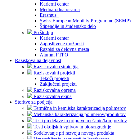
Karierni center
Mednarodna pisarna
Erasmus+
Swiss European Mobility Programme (SEMP)
Štipendije in študentsko delo
Po študiju
Karierni center
Zaposlitvene možnosti
Razpisi za delovna mesta
Alumni FTPO
Raziskovalna dejavnost
Raziskovalna strategija
Raziskovalni projekti
Tekoči projekti
Zaključeni projekti
Raziskovalna oprema
Raziskovalna ekipa
Storitve za podjetja
Termična in kemijska karakterizacija polimerov
Mehanska karakterizacija polimerov/produktov
Testi predelave in priprave mešanic/kompozitov
Testi okoljskih vplivov in biorazgradnje
Sodelovanje pri razvoju novega produkta