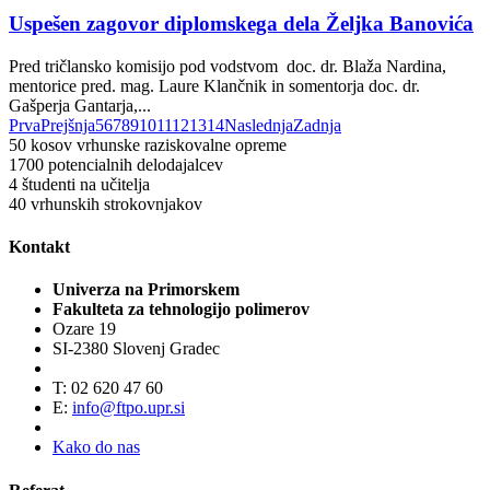
Uspešen zagovor diplomskega dela Željka Banovića
Pred tričlansko komisijo pod vodstvom doc. dr. Blaža Nardina,
mentorice pred. mag. Laure Klančnik in somentorja doc. dr.
Gašperja Gantarja,...
Prva
Prejšnja
5
6
7
8
9
10
11
12
13
14
Naslednja
Zadnja
50
kosov vrhunske raziskovalne opreme
1700
potencialnih delodajalcev
4
študenti na učitelja
40
vrhunskih strokovnjakov
Kontakt
Univerza na Primorskem
Fakulteta za tehnologijo polimerov
Ozare 19
SI-2380 Slovenj Gradec
T: 02 620 47 60
E:
info@ftpo.upr.si
Kako do nas