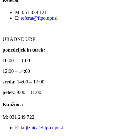
Referat
M: 051 339 121
E:
referat@ftpo.upr.si
URADNE URE
ponedeljek in torek:
10:00 – 11:00
12:00 – 14:00
sreda:
14:00 – 17:00
petek
: 9:00 – 11:00
Knjižnica
M: 031 249 722
E:
knjiznica@ftpo.upr.si