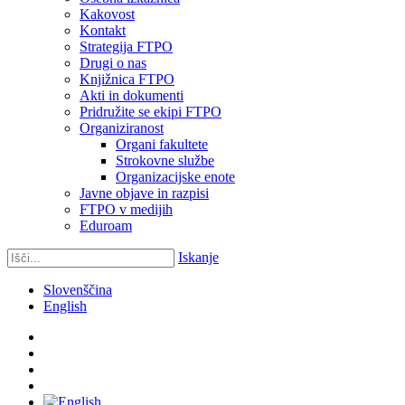
Kakovost
Kontakt
Strategija FTPO
Drugi o nas
Knjižnica FTPO
Akti in dokumenti
Pridružite se ekipi FTPO
Organiziranost
Organi fakultete
Strokovne službe
Organizacijske enote
Javne objave in razpisi
FTPO v medijih
Eduroam
Iskanje
Slovenščina
English