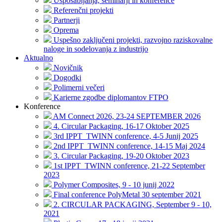
Usposabljanja, seminarji in konference
Referenčni projekti
Partnerji
Oprema
Uspešno zaključeni projekti, razvojno raziskovalne
naloge in sodelovanja z industrijo
Aktualno
Novičnik
Dogodki
Polimerni večeri
Karierne zgodbe diplomantov FTPO
Konference
AM Connect 2026, 23-24 SEPTEMBER 2026
4. Circular Packaging, 16-17 Oktober 2025
3rd IPPT_TWINN conference, 4-5 Junij 2025
2nd IPPT_TWINN conference, 14-15 Maj 2024
3. Circular Packaging, 19-20 Oktober 2023
1st IPPT_TWINN conference, 21-22 September
2023
Polymer Composites, 9 - 10 junij 2022
Final conference PolyMetal 30 september 2021
2. CIRCULAR PACKAGING, September 9 - 10,
2021