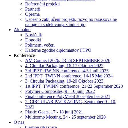
Referenčni projekti
Partnerji
Oprema
Uspešno zaključeni projekti, razvojno raziskovalne
naloge in sodelovanja z industrijo
Aktualno
Novičnik
Dogodki
Polimerni večeri
Karierne zgodbe diplomantov FTPO
Konference
AM Connect 2026, 23-24 SEPTEMBER 2026
4. Circular Packaging, 16-17 Oktober 2025
3rd IPPT_TWINN conference, 4-5 Junij 2025
2nd IPPT_TWINN conference, 14-15 Maj 2024
3. Circular Packaging, 19-20 Oktober 2023
1st IPPT_TWINN conference, 21-22 September 2023
Polymer Composites, 9 - 10 junij 2022
Final conference PolyMetal 30 september 2021
2. CIRCULAR PACKAGING, September 9 - 10,
2021
Plastic Gears, 17 - 18 junij 2021
Multicomp Meeting, 24 - 25 september 2020
O nas
Osebna izkaznica