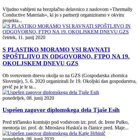
Vljudno vabljeni na brezplačno delavnico z naslovom »Thermally
Conductive Materials«, ki jo s partnerji organiziramo v okviru
projekta...
četrtek, 11. junij 2020
S PLASTIKO MORAMO VSI RAVNATI
SPOŠTLJIVO IN ODGOVORNO, FTPO NA 19.
OKOLJSKEM DNEVU GZS
Ob svetovnem dnevu okolja so na GZS (Gospodarska zbornica
Slovenije), 5. 6. 2020 organizirali že 19. Okoljski dan gospodarstva,
prvič pa je le ta...
ponedeljek, 08. junij 2020
Uspešen zagovor diplomskega dela Tjaše Esih
Pred tričlansko komisijo pod vodstvom izr. prof. dr. Irene Pulko,
mentorja izr. prof. dr. Miroslava Huskića in članice pred. Maje...
ponedeljek, 08. junij 2020