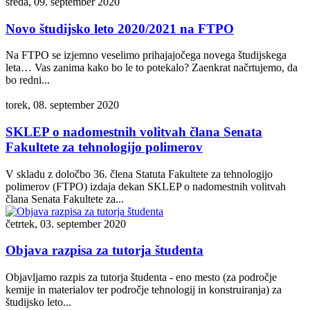
sreda, 09. september 2020
Novo študijsko leto 2020/2021 na FTPO
Na FTPO se izjemno veselimo prihajajočega novega študijskega
leta… Vas zanima kako bo le to potekalo? Zaenkrat načrtujemo, da
bo redni...
torek, 08. september 2020
SKLEP o nadomestnih volitvah člana Senata
Fakultete za tehnologijo polimerov
V skladu z določbo 36. člena Statuta Fakultete za tehnologijo
polimerov (FTPO) izdaja dekan SKLEP o nadomestnih volitvah
člana Senata Fakultete za...
četrtek, 03. september 2020
Objava razpisa za tutorja študenta
Objavljamo razpis za tutorja študenta - eno mesto (za področje
kemije in materialov ter področje tehnologij in konstruiranja) za
študijsko leto...