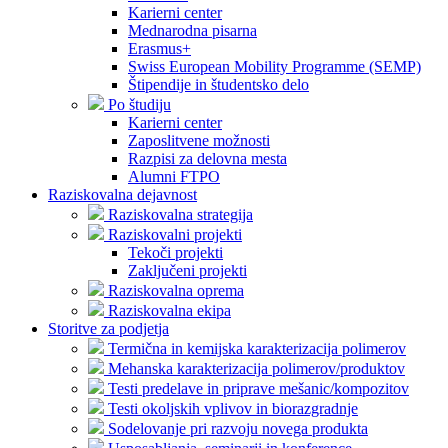
Karierni center
Mednarodna pisarna
Erasmus+
Swiss European Mobility Programme (SEMP)
Štipendije in študentsko delo
Po študiju
Karierni center
Zaposlitvene možnosti
Razpisi za delovna mesta
Alumni FTPO
Raziskovalna dejavnost
Raziskovalna strategija
Raziskovalni projekti
Tekoči projekti
Zaključeni projekti
Raziskovalna oprema
Raziskovalna ekipa
Storitve za podjetja
Termična in kemijska karakterizacija polimerov
Mehanska karakterizacija polimerov/produktov
Testi predelave in priprave mešanic/kompozitov
Testi okoljskih vplivov in biorazgradnje
Sodelovanje pri razvoju novega produkta