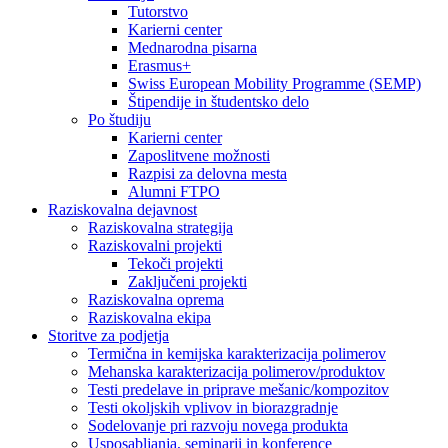
Tutorstvo
Karierni center
Mednarodna pisarna
Erasmus+
Swiss European Mobility Programme (SEMP)
Štipendije in študentsko delo
Po študiju
Karierni center
Zaposlitvene možnosti
Razpisi za delovna mesta
Alumni FTPO
Raziskovalna dejavnost
Raziskovalna strategija
Raziskovalni projekti
Tekoči projekti
Zaključeni projekti
Raziskovalna oprema
Raziskovalna ekipa
Storitve za podjetja
Termična in kemijska karakterizacija polimerov
Mehanska karakterizacija polimerov/produktov
Testi predelave in priprave mešanic/kompozitov
Testi okoljskih vplivov in biorazgradnje
Sodelovanje pri razvoju novega produkta
Usposabljanja, seminarji in konference