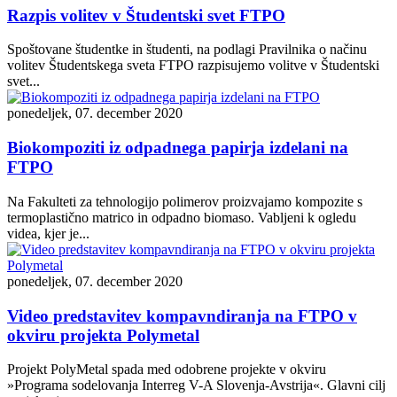
Razpis volitev v Študentski svet FTPO
Spoštovane študentke in študenti, na podlagi Pravilnika o načinu
volitev Študentskega sveta FTPO razpisujemo volitve v Študentski
svet...
ponedeljek, 07. december 2020
Biokompoziti iz odpadnega papirja izdelani na
FTPO
Na Fakulteti za tehnologijo polimerov proizvajamo kompozite s
termoplastično matrico in odpadno biomaso. Vabljeni k ogledu
videa, kjer je...
ponedeljek, 07. december 2020
Video predstavitev kompavndiranja na FTPO v
okviru projekta Polymetal
Projekt PolyMetal spada med odobrene projekte v okviru
»Programa sodelovanja Interreg V-A Slovenja-Avstrija«. Glavni cilj