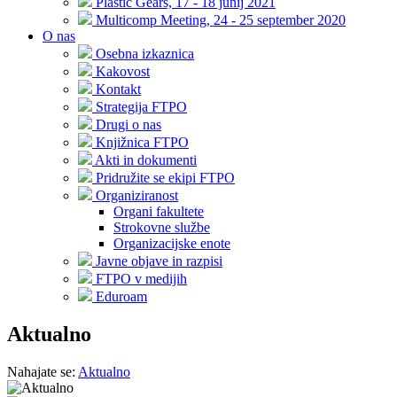
Plastic Gears, 17 - 18 junij 2021
Multicomp Meeting, 24 - 25 september 2020
O nas
Osebna izkaznica
Kakovost
Kontakt
Strategija FTPO
Drugi o nas
Knjižnica FTPO
Akti in dokumenti
Pridružite se ekipi FTPO
Organiziranost
Organi fakultete
Strokovne službe
Organizacijske enote
Javne objave in razpisi
FTPO v medijih
Eduroam
Aktualno
Nahajate se:
Aktualno