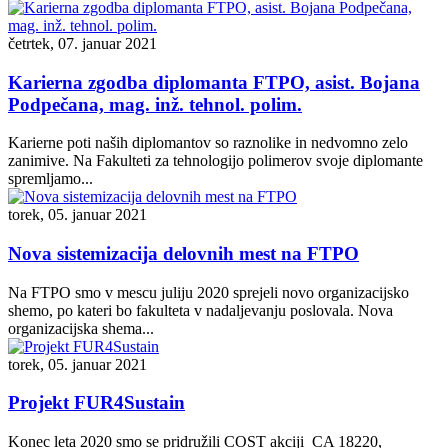
četrtek, 07. januar 2021
Karierna zgodba diplomanta FTPO, asist. Bojana
Podpečana, mag. inž. tehnol. polim.
Karierne poti naših diplomantov so raznolike in nedvomno zelo
zanimive. Na Fakulteti za tehnologijo polimerov svoje diplomante
spremljamo...
torek, 05. januar 2021
Nova sistemizacija delovnih mest na FTPO
Na FTPO smo v mescu juliju 2020 sprejeli novo organizacijsko
shemo, po kateri bo fakulteta v nadaljevanju poslovala. Nova
organizacijska shema...
torek, 05. januar 2021
Projekt FUR4Sustain
Konec leta 2020 smo se pridružili COST akciji CA 18220,