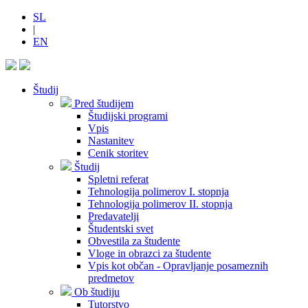
SL
|
EN
Študij
Pred študijem
Študijski programi
Vpis
Nastanitev
Cenik storitev
Študij
Spletni referat
Tehnologija polimerov I. stopnja
Tehnologija polimerov II. stopnja
Predavatelji
Študentski svet
Obvestila za študente
Vloge in obrazci za študente
Vpis kot občan - Opravljanje posameznih
predmetov
Ob študiju
Tutorstvo