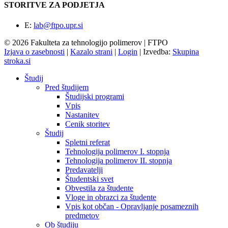
STORITVE ZA PODJETJA
E:
lab@ftpo.upr.si
© 2026 Fakulteta za tehnologijo polimerov | FTPO
Izjava o zasebnosti
|
Kazalo strani
|
Login
|
Izvedba:
Skupina
stroka.si
Študij
Pred študijem
Študijski programi
Vpis
Nastanitev
Cenik storitev
Študij
Spletni referat
Tehnologija polimerov I. stopnja
Tehnologija polimerov II. stopnja
Predavatelji
Študentski svet
Obvestila za študente
Vloge in obrazci za študente
Vpis kot občan - Opravljanje posameznih
predmetov
Ob študiju