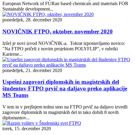
European Network of FURan based chemicals and materials FOR
Sustainable development...
ponedeljek, 28. december 2020
NOVIČNIK FTPO, oktober, november 2020
Izšel je novi izvod NOVIČNIK-a. Tokrat izpostavljamo novico:
"Na FTPO pričeli z novim projektom POLYFLIP", v rubriki
Karierne...
ponedeljek, 21. december 2020
Uspešni zagovori diplomskih in magistrskih del
študentov FTPO prvič na daljavo preko aplikacije
MS Teams
V tem in v prejšnjem tednu smo na FTPO prvič na daljavo izvedli
zagovore diplomskih in magistrskih del in tako dobili 8 novih
diplomantov...
torek, 15. december 2020