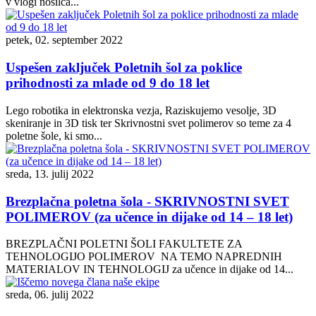
v vlogi nosilca...
petek, 02. september 2022
Uspešen zaključek Poletnih šol za poklice
prihodnosti za mlade od 9 do 18 let
Lego robotika in elektronska vezja, Raziskujemo vesolje, 3D
skeniranje in 3D tisk ter Skrivnostni svet polimerov so teme za 4
poletne šole, ki smo...
sreda, 13. julij 2022
Brezplačna poletna šola - SKRIVNOSTNI SVET
POLIMEROV (za učence in dijake od 14 – 18 let)
BREZPLAČNI POLETNI ŠOLI FAKULTETE ZA
TEHNOLOGIJO POLIMEROV NA TEMO NAPREDNIH
MATERIALOV IN TEHNOLOGIJ za učence in dijake od 14...
sreda, 06. julij 2022