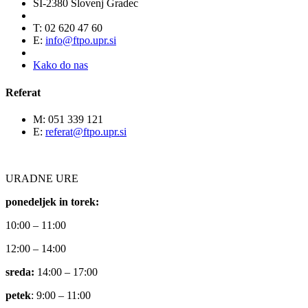
SI-2380 Slovenj Gradec
T: 02 620 47 60
E:
info@ftpo.upr.si
Kako do nas
Referat
M: 051 339 121
E:
referat@ftpo.upr.si
URADNE URE
ponedeljek in torek:
10:00 – 11:00
12:00 – 14:00
sreda:
14:00 – 17:00
petek
: 9:00 – 11:00