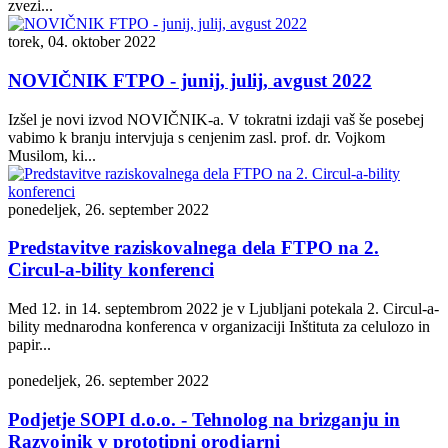
zvezi...
torek, 04. oktober 2022
NOVIČNIK FTPO - junij, julij, avgust 2022
Izšel je novi izvod NOVIČNIK-a. V tokratni izdaji vaš še posebej
vabimo k branju intervjuja s cenjenim zasl. prof. dr. Vojkom
Musilom, ki...
ponedeljek, 26. september 2022
Predstavitve raziskovalnega dela FTPO na 2.
Circul-a-bility konferenci
Med 12. in 14. septembrom 2022 je v Ljubljani potekala 2. Circul-a-
bility mednarodna konferenca v organizaciji Inštituta za celulozo in
papir...
ponedeljek, 26. september 2022
Podjetje SOPI d.o.o. - Tehnolog na brizganju in
Razvojnik v prototipni orodjarni