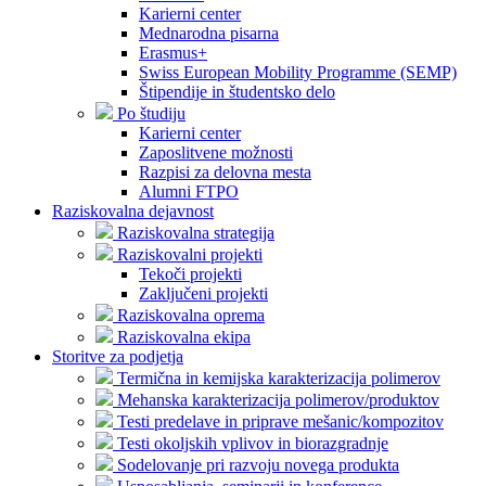
Karierni center
Mednarodna pisarna
Erasmus+
Swiss European Mobility Programme (SEMP)
Štipendije in študentsko delo
Po študiju
Karierni center
Zaposlitvene možnosti
Razpisi za delovna mesta
Alumni FTPO
Raziskovalna dejavnost
Raziskovalna strategija
Raziskovalni projekti
Tekoči projekti
Zaključeni projekti
Raziskovalna oprema
Raziskovalna ekipa
Storitve za podjetja
Termična in kemijska karakterizacija polimerov
Mehanska karakterizacija polimerov/produktov
Testi predelave in priprave mešanic/kompozitov
Testi okoljskih vplivov in biorazgradnje
Sodelovanje pri razvoju novega produkta