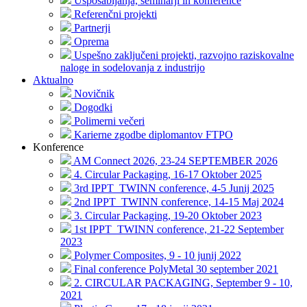
Usposabljanja, seminarji in konference
Referenčni projekti
Partnerji
Oprema
Uspešno zaključeni projekti, razvojno raziskovalne
naloge in sodelovanja z industrijo
Aktualno
Novičnik
Dogodki
Polimerni večeri
Karierne zgodbe diplomantov FTPO
Konference
AM Connect 2026, 23-24 SEPTEMBER 2026
4. Circular Packaging, 16-17 Oktober 2025
3rd IPPT_TWINN conference, 4-5 Junij 2025
2nd IPPT_TWINN conference, 14-15 Maj 2024
3. Circular Packaging, 19-20 Oktober 2023
1st IPPT_TWINN conference, 21-22 September
2023
Polymer Composites, 9 - 10 junij 2022
Final conference PolyMetal 30 september 2021
2. CIRCULAR PACKAGING, September 9 - 10,
2021