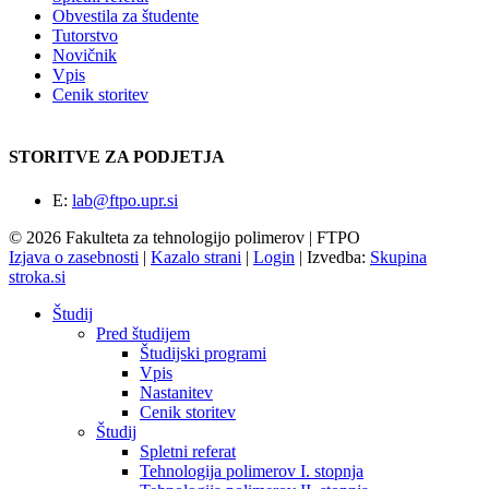
Obvestila za študente
Tutorstvo
Novičnik
Vpis
Cenik storitev
STORITVE ZA PODJETJA
E:
lab@ftpo.upr.si
© 2026 Fakulteta za tehnologijo polimerov | FTPO
Izjava o zasebnosti
|
Kazalo strani
|
Login
|
Izvedba:
Skupina
stroka.si
Študij
Pred študijem
Študijski programi
Vpis
Nastanitev
Cenik storitev
Študij
Spletni referat
Tehnologija polimerov I. stopnja