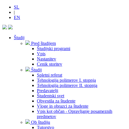
SL
|
EN
Študij
Pred študijem
Študijski programi
Vpis
Nastanitev
Cenik storitev
Študij
Spletni referat
Tehnologija polimerov I. stopnja
Tehnologija polimerov II. stopnja
Predavatelji
Študentski svet
Obvestila za študente
Vloge in obrazci za študente
Vpis kot občan - Opravljanje posameznih
predmetov
Ob študiju
Tutorstvo