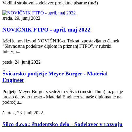
Vodilni strokovni sodelavec projektne pisarne (m/ž)
sreda, 29. junij 2022
NOVIČNIK FTPO - april, maj 2022
Izšel je novi izvod NOVIČNIK-a. Tokrat izpostavljamo članek
"Slavnostna podelitev diplom in priznanj FTPO", v rubriki
Intervju...
petek, 24. junij 2022
Švicarsko podjetje Meyer Burger - Material
Engineer
Podjetje Meyer Burger s sedežem v Švici (mesto Thun) razpisuje
prosto delovno mesto - Material Engineer za naše diplomante na
področju...
četrtek, 23. junij 2022
Silco d.o.o.: študentsko delo - Sodelavec v razvoju