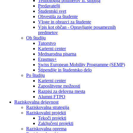
Tehnologija polimerov II. stopnja
Predavatelji
Študentski svet
Obvestila za študente
Vloge in obrazci za študente
Vpis kot občan - Opravljanje posameznih
predmetov
Ob študiju
Tutorstvo
Karierni center
Mednarodna pisarna
Erasmus+
Swiss European Mobility Programme (SEMP)
Štipendije in študentsko delo
Po študiju
Karierni center
Zaposlitvene možnosti
Razpisi za delovna mesta
Alumni FTPO
Raziskovalna dejavnost
Raziskovalna strategija
Raziskovalni projekti
Tekoči projekti
Zaključeni projekti
Raziskovalna oprema