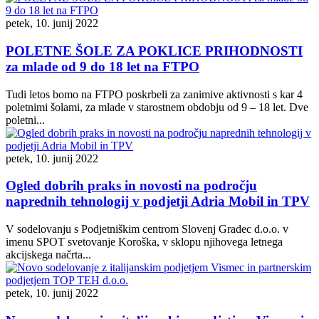
petek, 10. junij 2022
POLETNE ŠOLE ZA POKLICE PRIHODNOSTI
za mlade od 9 do 18 let na FTPO
Tudi letos bomo na FTPO poskrbeli za zanimive aktivnosti s kar 4
poletnimi šolami, za mlade v starostnem obdobju od 9 – 18 let. Dve
poletni...
petek, 10. junij 2022
Ogled dobrih praks in novosti na področju
naprednih tehnologij v podjetji Adria Mobil in TPV
V sodelovanju s Podjetniškim centrom Slovenj Gradec d.o.o. v
imenu SPOT svetovanje Koroška, v sklopu njihovega letnega
akcijskega načrta...
petek, 10. junij 2022