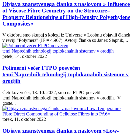
Objava znanstvenega članka z naslovom » Influence
of Viscose Fibre Geometry on the Structure–
Property Relationships of High-Density Polyethylene
Composites«
V oktobru smo skupaj s kolegi iz Univerze v Leobnu objavili članek
v reviji “Polymers” (IF = 4,967). Avtorji članka so Janez Slapnik,...
petek, 14. oktober 2022
Polimerni večer FTPO posvečen
temi Naprednih tehnologij toplokanalnih sistemov v
orodjih
Četrtkov večer, 13. 10. 2022, smo na FTPO posvetili
temi Naprednih tehnologij toplokanalnih sistemov v orodjih. V
goste...
torek, 11. oktober 2022
Objava znanstvenega članka z naslovom »Low-