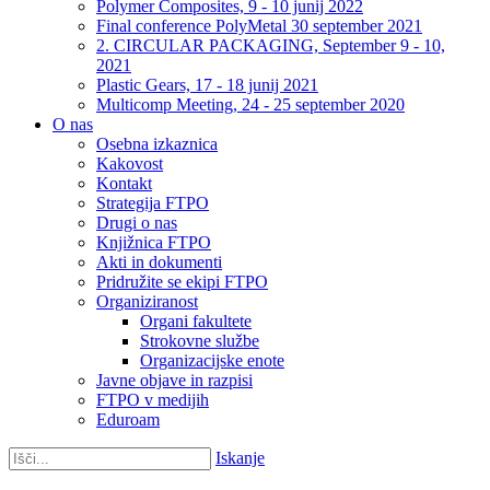
Polymer Composites, 9 - 10 junij 2022
Final conference PolyMetal 30 september 2021
2. CIRCULAR PACKAGING, September 9 - 10,
2021
Plastic Gears, 17 - 18 junij 2021
Multicomp Meeting, 24 - 25 september 2020
O nas
Osebna izkaznica
Kakovost
Kontakt
Strategija FTPO
Drugi o nas
Knjižnica FTPO
Akti in dokumenti
Pridružite se ekipi FTPO
Organiziranost
Organi fakultete
Strokovne službe
Organizacijske enote
Javne objave in razpisi
FTPO v medijih
Eduroam
Iskanje