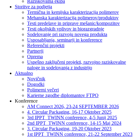
Raziskovalna ekipa
Storitve za podjetja
Termična in kemijska karakterizacija polimerov
Mehanska karakterizacija polimerov/produktov
Testi predelave in priprave mešanic/kompozitov
Testi okoljskih vplivov in biorazgradnje
Sodelovanje pri razvoju novega produkta
Usposabljanja, seminarji in konference
Referenčni projekti
Partnerji
Oprema
Uspešno zaključeni projekti, razvojno raziskovalne
naloge in sodelovanja z industrijo
Aktualno
Novičnik
Dogodki
Polimerni večeri
Karierne zgodbe diplomantov FTPO
Konference
AM Connect 2026, 23-24 SEPTEMBER 2026
4. Circular Packaging, 16-17 Oktober 2025
3rd IPPT_TWINN conference, 4-5 Junij 2025
2nd IPPT_TWINN conference, 14-15 Maj 2024
3. Circular Packaging, 19-20 Oktober 2023
1st IPPT_TWINN conference, 21-22 September 2023