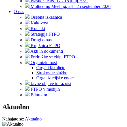
Plastic Gears, 17 - 18 junij 2021
Multicomp Meeting, 24 - 25 september 2020
O nas
Osebna izkaznica
Kakovost
Kontakt
Strategija FTPO
Drugi o nas
Knjižnica FTPO
Akti in dokumenti
Pridružite se ekipi FTPO
Organiziranost
Organi fakultete
Strokovne službe
Organizacijske enote
Javne objave in razpisi
FTPO v medijih
Eduroam
Aktualno
Nahajate se:
Aktualno