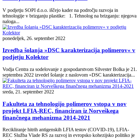
V podjetju SOPI d.o.o. iščejo kader na področju razvoja in
tehnologije v brizganju plastike: 1. Tehnolog na brizganju: njegova
naloga...
ponedeljek, 26. september 2022
Izvedba šolanja »DSC karakterizacija polimerov« v
podjetju Kolektor
Vodja Centra za sodelovanje z gospodarstvom Silvester Bolka je 21.
septembra 2022 izvedel šolanje z naslovom »DSC karakterizacija...
sreda, 21. september 2022
Fakulteta za tehnologijo polimerov vstopa v nov
projekt LFIA-REC, financiran iz Norveškega
finančnega mehanizma 2014-2021
Recikliranje hitrih antigenskih LFIA testov (COVID-19), LFIA-
REC Služba Vlade RS za razvoj in evropsko kohezijsko politiko je