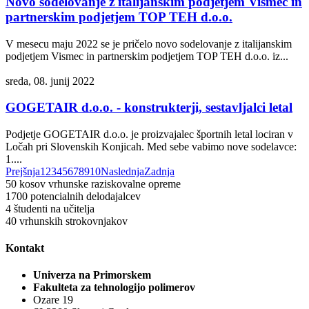
Novo sodelovanje z italijanskim podjetjem Vismec in
partnerskim podjetjem TOP TEH d.o.o.
V mesecu maju 2022 se je pričelo novo sodelovanje z italijanskim
podjetjem Vismec in partnerskim podjetjem TOP TEH d.o.o. iz...
sreda, 08. junij 2022
GOGETAIR d.o.o. - konstrukterji, sestavljalci letal
Podjetje GOGETAIR d.o.o. je proizvajalec športnih letal lociran v
Ločah pri Slovenskih Konjicah. Med sebe vabimo nove sodelavce:
1....
Prejšnja
1
2
3
4
5
6
7
8
9
10
Naslednja
Zadnja
50
kosov vrhunske raziskovalne opreme
1700
potencialnih delodajalcev
4
študenti na učitelja
40
vrhunskih strokovnjakov
Kontakt
Univerza na Primorskem
Fakulteta za tehnologijo polimerov
Ozare 19