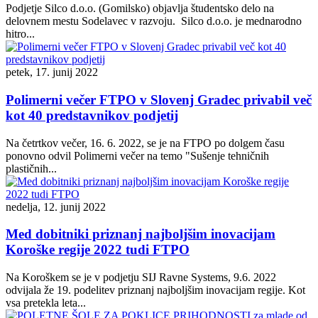
Podjetje Silco d.o.o. (Gomilsko) objavlja študentsko delo na
delovnem mestu Sodelavec v razvoju. Silco d.o.o. je mednarodno
hitro...
petek, 17. junij 2022
Polimerni večer FTPO v Slovenj Gradec privabil več
kot 40 predstavnikov podjetij
Na četrtkov večer, 16. 6. 2022, se je na FTPO po dolgem času
ponovno odvil Polimerni večer na temo "Sušenje tehničnih
plastičnih...
nedelja, 12. junij 2022
Med dobitniki priznanj najboljšim inovacijam
Koroške regije 2022 tudi FTPO
Na Koroškem se je v podjetju SIJ Ravne Systems, 9.6. 2022
odvijala že 19. podelitev priznanj najboljšim inovacijam regije. Kot
vsa pretekla leta...