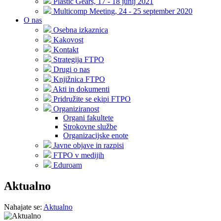
Plastic Gears, 17 - 18 junij 2021
Multicomp Meeting, 24 - 25 september 2020
O nas
Osebna izkaznica
Kakovost
Kontakt
Strategija FTPO
Drugi o nas
Knjižnica FTPO
Akti in dokumenti
Pridružite se ekipi FTPO
Organiziranost
Organi fakultete
Strokovne službe
Organizacijske enote
Javne objave in razpisi
FTPO v medijih
Eduroam
Aktualno
Nahajate se:
Aktualno