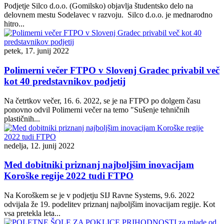
Podjetje Silco d.o.o. (Gomilsko) objavlja študentsko delo na
delovnem mestu Sodelavec v razvoju. Silco d.o.o. je mednarodno
hitro...
petek, 17. junij 2022
Polimerni večer FTPO v Slovenj Gradec privabil več
kot 40 predstavnikov podjetij
Na četrtkov večer, 16. 6. 2022, se je na FTPO po dolgem času
ponovno odvil Polimerni večer na temo "Sušenje tehničnih
plastičnih...
nedelja, 12. junij 2022
Med dobitniki priznanj najboljšim inovacijam
Koroške regije 2022 tudi FTPO
Na Koroškem se je v podjetju SIJ Ravne Systems, 9.6. 2022
odvijala že 19. podelitev priznanj najboljšim inovacijam regije. Kot
vsa pretekla leta...