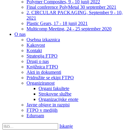
Polymer Composites, 9 - 10 junij 2022
Final conference PolyMetal 30 september 2021
2. CIRCULAR PACKAGING, September 9 - 10,
2021
Plastic Gears, 17 - 18 junij 2021
Multicomp Meeting, 24 - 25 september 2020
O nas
Osebna izkaznica
Kakovost
Kontakt
Strategija FTPO
Drugi o nas
Knjižnica FTPO
Akti in dokumenti
Pridružite se ekipi FTPO
Organiziranost
Organi fakultete
Strokovne službe
Organizacijske enote
Javne objave in razpisi
FTPO v medijih
Eduroam
Iskanje