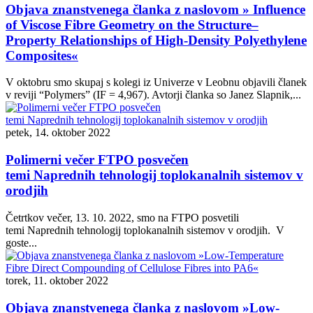
Objava znanstvenega članka z naslovom » Influence
of Viscose Fibre Geometry on the Structure–
Property Relationships of High-Density Polyethylene
Composites«
V oktobru smo skupaj s kolegi iz Univerze v Leobnu objavili članek
v reviji “Polymers” (IF = 4,967). Avtorji članka so Janez Slapnik,...
petek, 14. oktober 2022
Polimerni večer FTPO posvečen
temi Naprednih tehnologij toplokanalnih sistemov v
orodjih
Četrtkov večer, 13. 10. 2022, smo na FTPO posvetili
temi Naprednih tehnologij toplokanalnih sistemov v orodjih. V
goste...
torek, 11. oktober 2022
Objava znanstvenega članka z naslovom »Low-