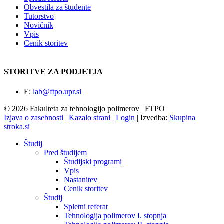
Obvestila za študente
Tutorstvo
Novičnik
Vpis
Cenik storitev
STORITVE ZA PODJETJA
E:
lab@ftpo.upr.si
© 2026 Fakulteta za tehnologijo polimerov | FTPO
Izjava o zasebnosti
|
Kazalo strani
|
Login
|
Izvedba:
Skupina
stroka.si
Študij
Pred študijem
Študijski programi
Vpis
Nastanitev
Cenik storitev
Študij
Spletni referat
Tehnologija polimerov I. stopnja