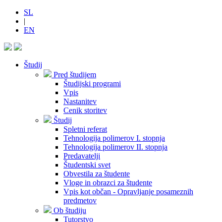
SL
|
EN
Študij
Pred študijem
Študijski programi
Vpis
Nastanitev
Cenik storitev
Študij
Spletni referat
Tehnologija polimerov I. stopnja
Tehnologija polimerov II. stopnja
Predavatelji
Študentski svet
Obvestila za študente
Vloge in obrazci za študente
Vpis kot občan - Opravljanje posameznih
predmetov
Ob študiju
Tutorstvo