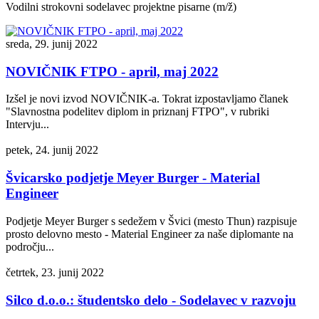
Vodilni strokovni sodelavec projektne pisarne (m/ž)
sreda, 29. junij 2022
NOVIČNIK FTPO - april, maj 2022
Izšel je novi izvod NOVIČNIK-a. Tokrat izpostavljamo članek
"Slavnostna podelitev diplom in priznanj FTPO", v rubriki
Intervju...
petek, 24. junij 2022
Švicarsko podjetje Meyer Burger - Material
Engineer
Podjetje Meyer Burger s sedežem v Švici (mesto Thun) razpisuje
prosto delovno mesto - Material Engineer za naše diplomante na
področju...
četrtek, 23. junij 2022
Silco d.o.o.: študentsko delo - Sodelavec v razvoju