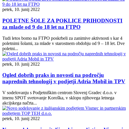
petek, 10. junij 2022
POLETNE ŠOLE ZA POKLICE PRIHODNOSTI
za mlade od 9 do 18 let na FTPO
Tudi letos bomo na FTPO poskrbeli za zanimive aktivnosti s kar 4
poletnimi šolami, za mlade v starostnem obdobju od 9 – 18 let. Dve
poletni...
petek, 10. junij 2022
Ogled dobrih praks in novosti na področju
naprednih tehnologij v podjetji Adria Mobil in TPV
V sodelovanju s Podjetniškim centrom Slovenj Gradec d.o.o. v
imenu SPOT svetovanje Koroška, v sklopu njihovega letnega
akcijskega načrta...
petek, 10. junij 2022