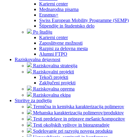
Karierni center
Mednarodna pisarna
Erasmus+
Swiss European Mobility Programme (SEMP)
Štipendije in študentsko delo
Po študiju
Karierni center
Zaposlitvene možnosti
Razpisi za delovna mesta
Alumni FTPO
Raziskovalna dejavnost
Raziskovalna strategija
Raziskovalni projekti
Tekoči projekti
Zaključeni projekti
Raziskovalna oprema
Raziskovalna ekipa
Storitve za podjetja
Termična in kemijska karakterizacija polimerov
Mehanska karakterizacija polimerov/produktov
Testi predelave in priprave mešanic/kompozitov
Testi okoljskih vplivov in biorazgradnje
Sodelovanje pri razvoju novega produkta