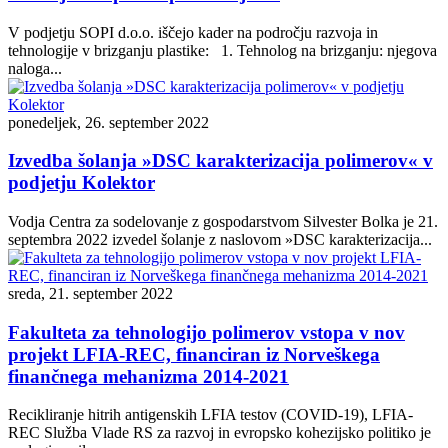
V podjetju SOPI d.o.o. iščejo kader na področju razvoja in
tehnologije v brizganju plastike: 1. Tehnolog na brizganju: njegova
naloga...
ponedeljek, 26. september 2022
Izvedba šolanja »DSC karakterizacija polimerov« v
podjetju Kolektor
Vodja Centra za sodelovanje z gospodarstvom Silvester Bolka je 21.
septembra 2022 izvedel šolanje z naslovom »DSC karakterizacija...
sreda, 21. september 2022
Fakulteta za tehnologijo polimerov vstopa v nov
projekt LFIA-REC, financiran iz Norveškega
finančnega mehanizma 2014-2021
Recikliranje hitrih antigenskih LFIA testov (COVID-19), LFIA-
REC Služba Vlade RS za razvoj in evropsko kohezijsko politiko je