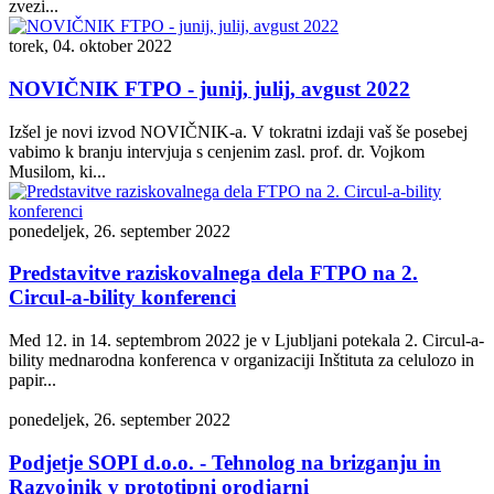
zvezi...
torek, 04. oktober 2022
NOVIČNIK FTPO - junij, julij, avgust 2022
Izšel je novi izvod NOVIČNIK-a. V tokratni izdaji vaš še posebej
vabimo k branju intervjuja s cenjenim zasl. prof. dr. Vojkom
Musilom, ki...
ponedeljek, 26. september 2022
Predstavitve raziskovalnega dela FTPO na 2.
Circul-a-bility konferenci
Med 12. in 14. septembrom 2022 je v Ljubljani potekala 2. Circul-a-
bility mednarodna konferenca v organizaciji Inštituta za celulozo in
papir...
ponedeljek, 26. september 2022
Podjetje SOPI d.o.o. - Tehnolog na brizganju in
Razvojnik v prototipni orodjarni