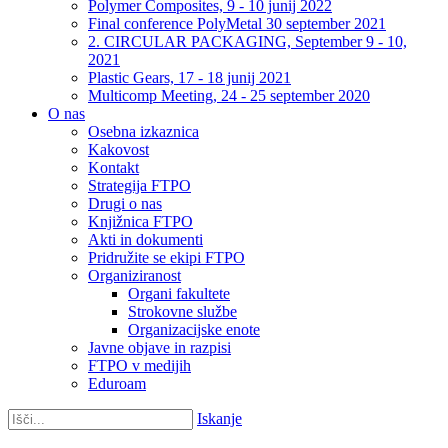
Polymer Composites, 9 - 10 junij 2022
Final conference PolyMetal 30 september 2021
2. CIRCULAR PACKAGING, September 9 - 10,
2021
Plastic Gears, 17 - 18 junij 2021
Multicomp Meeting, 24 - 25 september 2020
O nas
Osebna izkaznica
Kakovost
Kontakt
Strategija FTPO
Drugi o nas
Knjižnica FTPO
Akti in dokumenti
Pridružite se ekipi FTPO
Organiziranost
Organi fakultete
Strokovne službe
Organizacijske enote
Javne objave in razpisi
FTPO v medijih
Eduroam
Iskanje