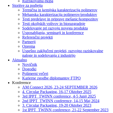
Raziskovalna ekipa
Storitve za podjetja
Termična in kemijska karakterizacija polimerov
Mehanska karakterizacija polimerov/produktov
Testi predelave in priprave mešanic/kompozitov
Testi okoljskih vplivov in biorazgradnje
Sodelovanje pri razvoju novega produkta
Usposabljanja, seminarji in konference
Referenčni projekti
Partnerji
Oprema
Uspešno zaključeni projekti, razvojno raziskovalne
naloge in sodelovanja z industrijo
Aktualno
Novičnik
Dogodki
Polimerni večeri
Karierne zgodbe diplomantov FTPO
Konference
AM Connect 2026, 23-24 SEPTEMBER 2026
4. Circular Packaging, 16-17 Oktober 2025
3rd IPPT_TWINN conference, 4-5 Junij 2025
2nd IPPT_TWINN conference, 14-15 Maj 2024
3. Circular Packaging, 19-20 Oktober 2023
1st IPPT_TWINN conference, 21-22 September 2023