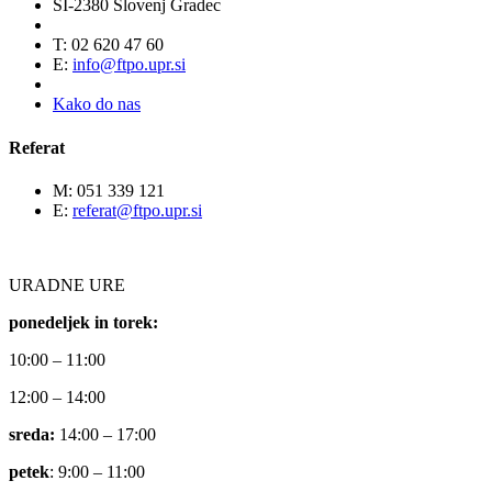
SI-2380 Slovenj Gradec
T: 02 620 47 60
E:
info@ftpo.upr.si
Kako do nas
Referat
M: 051 339 121
E:
referat@ftpo.upr.si
URADNE URE
ponedeljek in torek:
10:00 – 11:00
12:00 – 14:00
sreda:
14:00 – 17:00
petek
: 9:00 – 11:00