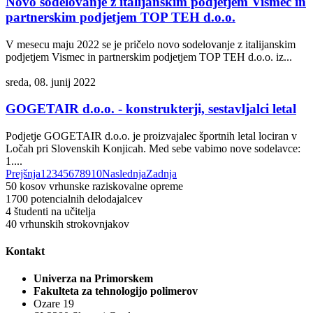
Novo sodelovanje z italijanskim podjetjem Vismec in
partnerskim podjetjem TOP TEH d.o.o.
V mesecu maju 2022 se je pričelo novo sodelovanje z italijanskim
podjetjem Vismec in partnerskim podjetjem TOP TEH d.o.o. iz...
sreda, 08. junij 2022
GOGETAIR d.o.o. - konstrukterji, sestavljalci letal
Podjetje GOGETAIR d.o.o. je proizvajalec športnih letal lociran v
Ločah pri Slovenskih Konjicah. Med sebe vabimo nove sodelavce:
1....
Prejšnja
1
2
3
4
5
6
7
8
9
10
Naslednja
Zadnja
50
kosov vrhunske raziskovalne opreme
1700
potencialnih delodajalcev
4
študenti na učitelja
40
vrhunskih strokovnjakov
Kontakt
Univerza na Primorskem
Fakulteta za tehnologijo polimerov
Ozare 19