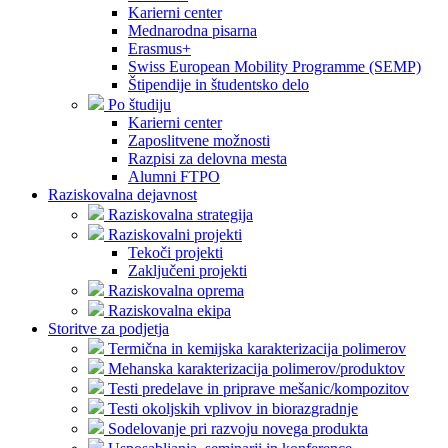
Karierni center
Mednarodna pisarna
Erasmus+
Swiss European Mobility Programme (SEMP)
Štipendije in študentsko delo
Po študiju
Karierni center
Zaposlitvene možnosti
Razpisi za delovna mesta
Alumni FTPO
Raziskovalna dejavnost
Raziskovalna strategija
Raziskovalni projekti
Tekoči projekti
Zaključeni projekti
Raziskovalna oprema
Raziskovalna ekipa
Storitve za podjetja
Termična in kemijska karakterizacija polimerov
Mehanska karakterizacija polimerov/produktov
Testi predelave in priprave mešanic/kompozitov
Testi okoljskih vplivov in biorazgradnje
Sodelovanje pri razvoju novega produkta