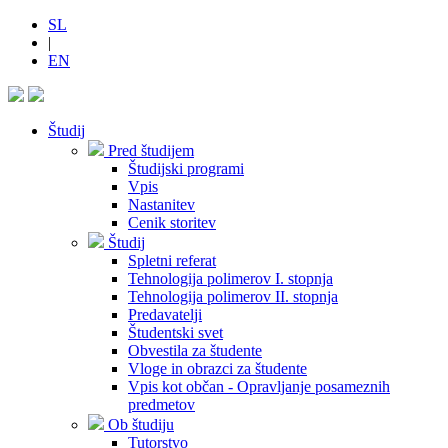
SL
|
EN
Študij
Pred študijem
Študijski programi
Vpis
Nastanitev
Cenik storitev
Študij
Spletni referat
Tehnologija polimerov I. stopnja
Tehnologija polimerov II. stopnja
Predavatelji
Študentski svet
Obvestila za študente
Vloge in obrazci za študente
Vpis kot občan - Opravljanje posameznih
predmetov
Ob študiju
Tutorstvo