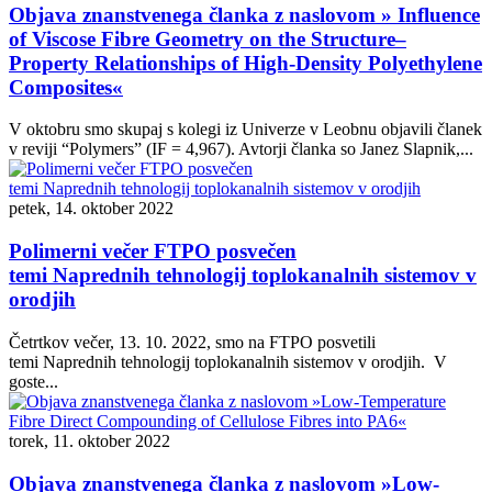
Objava znanstvenega članka z naslovom » Influence
of Viscose Fibre Geometry on the Structure–
Property Relationships of High-Density Polyethylene
Composites«
V oktobru smo skupaj s kolegi iz Univerze v Leobnu objavili članek
v reviji “Polymers” (IF = 4,967). Avtorji članka so Janez Slapnik,...
petek, 14. oktober 2022
Polimerni večer FTPO posvečen
temi Naprednih tehnologij toplokanalnih sistemov v
orodjih
Četrtkov večer, 13. 10. 2022, smo na FTPO posvetili
temi Naprednih tehnologij toplokanalnih sistemov v orodjih. V
goste...
torek, 11. oktober 2022
Objava znanstvenega članka z naslovom »Low-