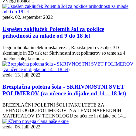
v vlogi nosilca...
petek, 02. september 2022
Uspešen zaključek Poletnih šol za poklice
prihodnosti za mlade od 9 do 18 let
Lego robotika in elektronska vezja, Raziskujemo vesolje, 3D
skeniranje in 3D tisk ter Skrivnostni svet polimerov so teme za 4
poletne šole, ki smo...
sreda, 13. julij 2022
Brezplačna poletna šola - SKRIVNOSTNI SVET
POLIMEROV (za učence in dijake od 14 – 18 let)
BREZPLAČNI POLETNI ŠOLI FAKULTETE ZA
TEHNOLOGIJO POLIMEROV NA TEMO NAPREDNIH
MATERIALOV IN TEHNOLOGIJ za učence in dijake od 14...
sreda, 06. julij 2022