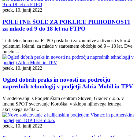
petek, 10. junij 2022
POLETNE ŠOLE ZA POKLICE PRIHODNOSTI
za mlade od 9 do 18 let na FTPO
Tudi letos bomo na FTPO poskrbeli za zanimive aktivnosti s kar 4
poletnimi šolami, za mlade v starostnem obdobju od 9 – 18 let. Dve
poletni...
petek, 10. junij 2022
Ogled dobrih praks in novosti na področju
naprednih tehnologij v podjetji Adria Mobil in TPV
V sodelovanju s Podjetniškim centrom Slovenj Gradec d.o.o. v
imenu SPOT svetovanje Koroška, v sklopu njihovega letnega
akcijskega načrta...
petek, 10. junij 2022