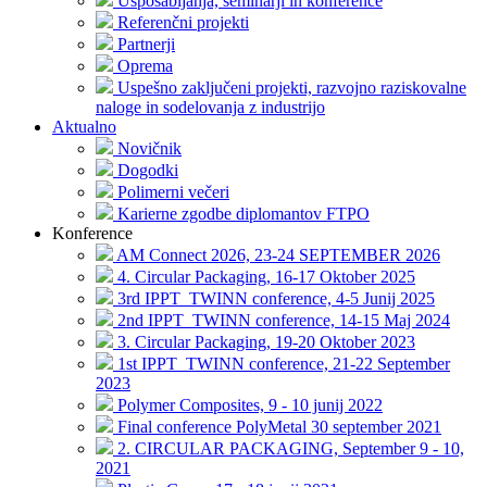
Usposabljanja, seminarji in konference
Referenčni projekti
Partnerji
Oprema
Uspešno zaključeni projekti, razvojno raziskovalne
naloge in sodelovanja z industrijo
Aktualno
Novičnik
Dogodki
Polimerni večeri
Karierne zgodbe diplomantov FTPO
Konference
AM Connect 2026, 23-24 SEPTEMBER 2026
4. Circular Packaging, 16-17 Oktober 2025
3rd IPPT_TWINN conference, 4-5 Junij 2025
2nd IPPT_TWINN conference, 14-15 Maj 2024
3. Circular Packaging, 19-20 Oktober 2023
1st IPPT_TWINN conference, 21-22 September
2023
Polymer Composites, 9 - 10 junij 2022
Final conference PolyMetal 30 september 2021
2. CIRCULAR PACKAGING, September 9 - 10,
2021