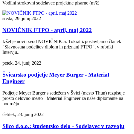
Vodilni strokovni sodelavec projektne pisarne (m/ž)
sreda, 29. junij 2022
NOVIČNIK FTPO - april, maj 2022
Izšel je novi izvod NOVIČNIK-a. Tokrat izpostavljamo članek
"Slavnostna podelitev diplom in priznanj FTPO", v rubriki
Intervju...
petek, 24. junij 2022
Švicarsko podjetje Meyer Burger - Material
Engineer
Podjetje Meyer Burger s sedežem v Švici (mesto Thun) razpisuje
prosto delovno mesto - Material Engineer za naše diplomante na
področju...
četrtek, 23. junij 2022
Silco d.o.o.: študentsko delo - Sodelavec v razvoju