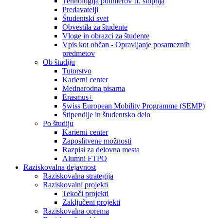
Tehnologija polimerov II. stopnja
Predavatelji
Študentski svet
Obvestila za študente
Vloge in obrazci za študente
Vpis kot občan - Opravljanje posameznih
predmetov
Ob študiju
Tutorstvo
Karierni center
Mednarodna pisarna
Erasmus+
Swiss European Mobility Programme (SEMP)
Štipendije in študentsko delo
Po študiju
Karierni center
Zaposlitvene možnosti
Razpisi za delovna mesta
Alumni FTPO
Raziskovalna dejavnost
Raziskovalna strategija
Raziskovalni projekti
Tekoči projekti
Zaključeni projekti
Raziskovalna oprema