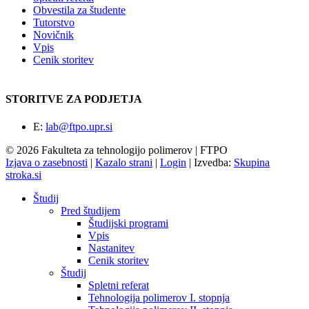
Obvestila za študente
Tutorstvo
Novičnik
Vpis
Cenik storitev
STORITVE ZA PODJETJA
E:
lab@ftpo.upr.si
© 2026 Fakulteta za tehnologijo polimerov | FTPO
Izjava o zasebnosti
|
Kazalo strani
|
Login
|
Izvedba:
Skupina
stroka.si
Študij
Pred študijem
Študijski programi
Vpis
Nastanitev
Cenik storitev
Študij
Spletni referat
Tehnologija polimerov I. stopnja