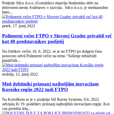
Podjetje Silco d.o.o. (Gomilsko) objavlja študentsko delo na
delovnem mestu Sodelavec v razvoju. Silco d.o.o. je mednarodno
hitro...
petek, 17. junij 2022
Polimerni večer FTPO v Slovenj Gradec privabil več
kot 40 predstavnikov podjetij
Na četrtkov večer, 16. 6. 2022, se je na FTPO po dolgem času
ponovno odvil Polimerni večer na temo "Sušenje tehničnih
plastičnih...
nedelja, 12. junij 2022
Med dobitniki priznanj najboljšim inovacijam
Koroške regije 2022 tudi FTPO
Na Koroškem se je v podjetju SIJ Ravne Systems, 9.6. 2022
odvijala že 19. podelitev priznanj najboljšim inovacijam regije. Kot
vsa pretekla leta...