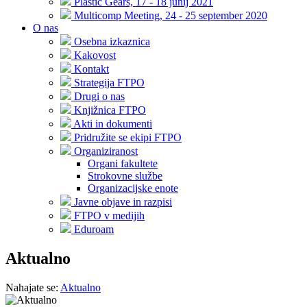
Plastic Gears, 17 - 18 junij 2021
Multicomp Meeting, 24 - 25 september 2020
O nas
Osebna izkaznica
Kakovost
Kontakt
Strategija FTPO
Drugi o nas
Knjižnica FTPO
Akti in dokumenti
Pridružite se ekipi FTPO
Organiziranost
Organi fakultete
Strokovne službe
Organizacijske enote
Javne objave in razpisi
FTPO v medijih
Eduroam
Aktualno
Nahajate se:
Aktualno